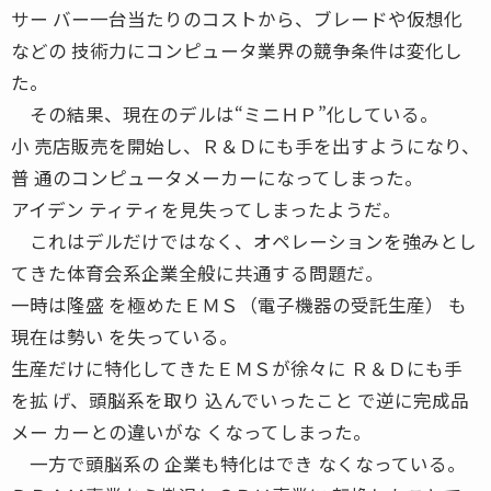
サー バー一台当たりのコストから、ブレードや仮想化
などの 技術力にコンピュータ業界の競争条件は変化し
た。
その結果、現在のデルは“ミニＨＰ”化している。
小 売店販売を開始し、Ｒ＆Ｄにも手を出すようになり、
普 通のコンピュータメーカーになってしまった。
アイデン ティティを見失ってしまったようだ。
これはデルだけではなく、オペレーションを強みとし
てきた体育会系企業全般に共通する問題だ。
一時は隆盛 を極めたＥＭＳ（電子機器の受託生産） も
現在は勢い を失っている。
生産だけに特化してきたＥＭＳが徐々に Ｒ＆Ｄにも手
を拡 げ、頭脳系を取り 込んでいったこと で逆に完成品
メー カーとの違いがな くなってしまった。
一方で頭脳系の 企業も特化はでき なくなっている。