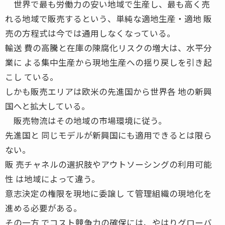
世界で最も労働力の安い地域で生産し、最も高く売
れる地域で販売するという、単純な適地生産・適地 販
売の方程式は今では通用しなくなっている。
輸送 費の高騰と在庫の陳腐化リスクの増大は、水平分
業に よる集中生産から現地生産への揺り戻しを引き起
こし ている。
しかも販売エリアは欧米の先進国から世界各 地の新興
国へと拡大している。
販売物流はその地域の市場環境に従う。
先進国と 同じモデルが新興国にも適用できるとは限ら
ない。
販 売チャネルの選択肢やアウトソーシングの利用可能
性 は地域によって違う。
意志決定の権限を現地に委譲し て管理組織の現地化を
進める必要がある。
その一方 でコスト競争力の確保には、やはりグローバ