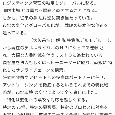
ロジスティクス管理の軸足もグローバルに移る。
国内市場 とは異なる課題と直面することになる。
しかも、従来の手 法は壁に突き当たっている。
市場の変化とグローバル化が、 戦略の抜本的な修正を
迫っている。
（大矢昌浩） 解 説 特集脱デルモデル し
かし現在のデルはライバルのＨＰにシェアで逆転 さ
れ、大幅な人員削減を伴うリストラに追われている。
顧客層を法人もしくはヘビーユーザーに絞り、直販に 特
化したサプライチェーンを構築。
研究開発費やアセ ットへの投資はパートナーに任せ、
アウトソーシング を徹底するというそれまでの特化戦
略が、市場環境 の変化によって全て裏目に出た。
特化は変化への柔軟な対応を難しくする。
特定の 市場、特定の顧客層、特定のプロセスに対象を
限定し た組織は、市場のニーズと合致した時には抜群の