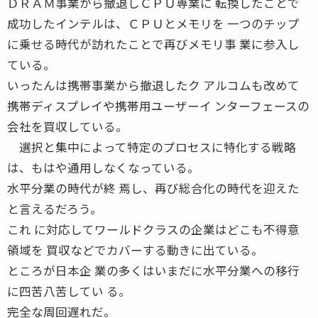
ＤＲＡＭ事業から撤退しＣＰＵ専業に 転換したことで
成功したインテルは、ＣＰＵとメモリを 一つのチップ
に乗せる時代が訪れたことで再びメモリ事 業に参入し
ている。
いったんは携帯事業から撤退したク アルコムも改めて
携帯ディスプレイや携帯用ユーザーイ ンターフェースの
会社を買収している。
選択と集中によって特定のプロセスに特化する戦略
は、もはや通用しなくなっている。
水平分業の時代が終 焉し、再び総合化の時代を迎えた
と言えるだろう。
これ に対応してワールドクラスの企業はどこも不得意
領域を 買収などでカバーする動きに出ている。
ところが日本企 業の多くはいまだに水平分業への移行
に四苦八苦してい る。
完全な周回遅れだ。