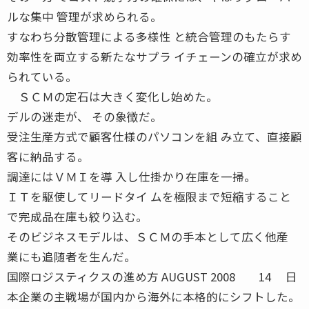
ルな集中 管理が求められる。
すなわち分散管理による多様性 と統合管理のもたらす
効率性を両立する新たなサプラ イチェーンの確立が求め
られている。
ＳＣＭの定石は大きく変化し始めた。
デルの迷走が、 その象徴だ。
受注生産方式で顧客仕様のパソコンを組 み立て、直接顧
客に納品する。
調達にはＶＭＩを導 入し仕掛かり在庫を一掃。
ＩＴを駆使してリードタイ ムを極限まで短縮すること
で完成品在庫も絞り込む。
そのビジネスモデルは、ＳＣＭの手本として広く他産
業にも追随者を生んだ。
国際ロジスティクスの進め方 AUGUST 2008 14 日
本企業の主戦場が国内から海外に本格的にシフトした。