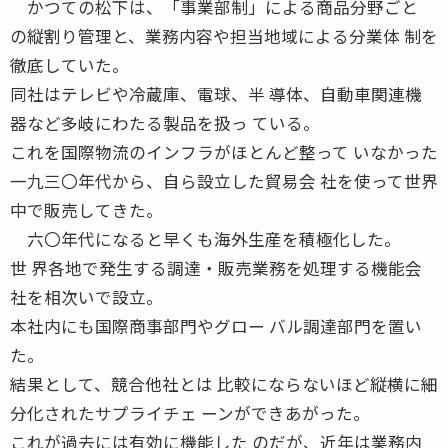
かつての松下は、「事業部制」による商品分野ごと
の縦割り管理と、業務内容や担当地域による分業体 制を
徹底していた。
同社はテレビや冷蔵庫、電球、半 導体、自動車関連機
器など多岐にわたる製品を扱っ ている。
これを国際物流のインフラがほとんど整って いなかった
一九三〇年代から、自ら設立した貿易会 社を使って世界
中で販売してきた。
六〇年代になると早くも海外生産を積極化した。
世 界各地で発生する調達・販売業務を処理する機能会
社を相次いで設立。
本社内にも国際商事部門やグロー バル調達部門を置い
た。
結果として、競合他社とは 比較にならないほど縦横に細
分化されたサプライチェ ーンができあがった。
これが過去には有効に機能した のだが、近年は業務内