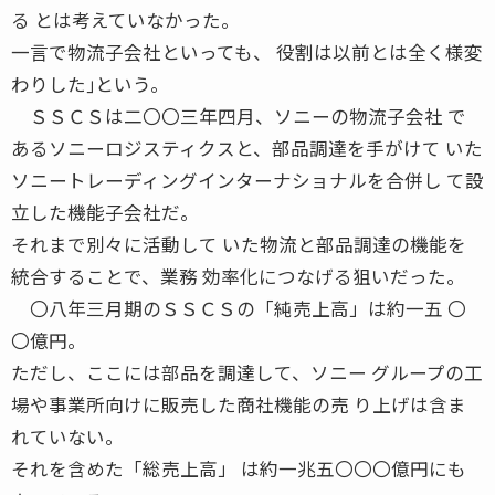
る とは考えていなかった。
一言で物流子会社といっても、 役割は以前とは全く様変
わりした｣という。
ＳＳＣＳは二〇〇三年四月、ソニーの物流子会社 で
あるソニーロジスティクスと、部品調達を手がけて いた
ソニートレーディングインターナショナルを合併し て設
立した機能子会社だ。
それまで別々に活動して いた物流と部品調達の機能を
統合することで、業務 効率化につなげる狙いだった。
〇八年三月期のＳＳＣＳの「純売上高」は約一五 〇
〇億円。
ただし、ここには部品を調達して、ソニー グループの工
場や事業所向けに販売した商社機能の売 り上げは含ま
れていない。
それを含めた「総売上高」 は約一兆五〇〇〇億円にも