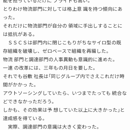
能を担っているだけに プライドも高い。
とりわけ物流部門に対しては格上意 識を持つ傾向にあ
った。
それだけに物流部門が自分の 領域に手出しすることに
は抵抗がある。
ＳＳＣＳは部門内に閉じこもりがちなサイロ型の既
存組織を破壊し、ゼロベースで組織を再編した。
物流 部門と調達部門の人事異動も意識的に進めた。
一連 の改革には、三年もの月日を要した。
それでも谷敷 社長は｢同じグループ内でさえこれだけ時
間がかかっ た。
アウトソーシングしていたら、いつまでたっても 統合な
どできなかっただろう。
しかも、その効果は予 想していた以上に大きかった｣と
達成感を得ている。
実際、調達部門の意識は大きく変わった。