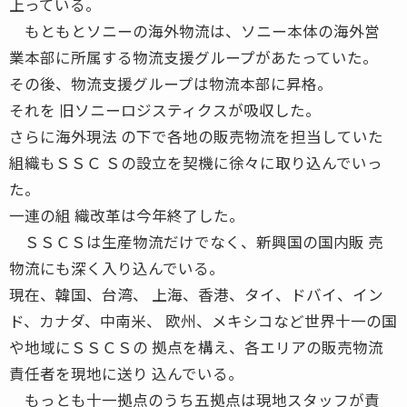
上っている。
もともとソニーの海外物流は、ソニー本体の海外営
業本部に所属する物流支援グループがあたっていた。
その後、物流支援グループは物流本部に昇格。
それを 旧ソニーロジスティクスが吸収した。
さらに海外現法 の下で各地の販売物流を担当していた
組織もＳＳＣ Ｓの設立を契機に徐々に取り込んでいっ
た。
一連の組 織改革は今年終了した。
ＳＳＣＳは生産物流だけでなく、新興国の国内販 売
物流にも深く入り込んでいる。
現在、韓国、台湾、 上海、香港、タイ、ドバイ、イン
ド、カナダ、中南米、 欧州、メキシコなど世界十一の国
や地域にＳＳＣＳの 拠点を構え、各エリアの販売物流
責任者を現地に送り 込んでいる。
もっとも十一拠点のうち五拠点は現地スタッフが責