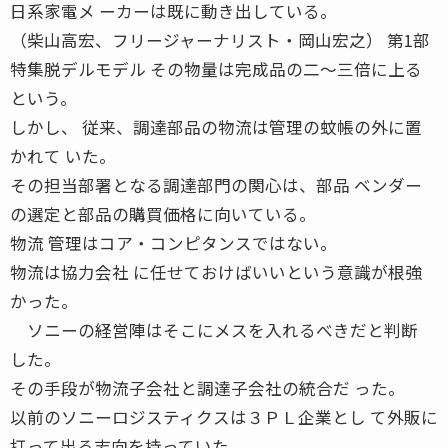
日系家電メ ーカーは既に動き出している。
（柴山高宏、フリージャーナリスト・岡山宏之） 第1部
特集脱デルモデル その物量は完成品の二〜三倍に上る
という。
しかし、 従来、調達部品の物流は管理の蚊帳の外に置
かれて いた。
その担当部署となる調達部門の関心は、部品 ベンダー
の選定と部品の購買価格に向いている。
物流 管理はコア・コンピタンスではない。
物流は協力会社 に任せておけばいいという意識が根強
かった。
ソニーの経営陣はそこにメスを入れるべきだと判断
した。
その手段が物流子会社と調達子会社の統合だ った。
以前のソニーロジスティクスは３ＰＬ企業とし て外販に
打って出る志向を持っていた。