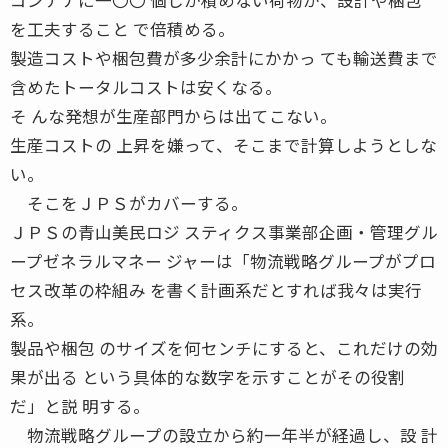
を工夫すること で倍積める。
製造コストや梱包費が多少余計にかかっ ても輸送費まで
含めたトータルコストは安くなる。
そ んな発想が生産部門からは出てこない。
生産コストの 上昇を嫌って、そこまで計算しようとしな
い。
そこをＪＰＳがカバーする。
ＪＰＳの青山美民ロジ スティクス事業部企画・管理グル
ープゼネラルマネー ジャーは「物流戦略グループがプロ
セス改革の枠組み を書く計画系だとすれば我々は実行
系。
製品や梱包 のサイズを何センチにすると、これだけの効
果が出る という具体的な数字を示すことがその役割
だ」と説 明する。
物流戦略グループの設立から約一年半が経過し、設 計