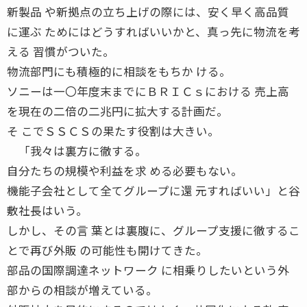
新製品 や新拠点の立ち上げの際には、安く早く高品質
に運ぶ ためにはどうすればいいかと、真っ先に物流を考
える 習慣がついた。
物流部門にも積極的に相談をもちか ける。
ソニーは一〇年度末までにＢＲＩＣｓにおける 売上高
を現在の二倍の二兆円に拡大する計画だ。
そ こでＳＳＣＳの果たす役割は大きい。
「我々は裏方に徹する。
自分たちの規模や利益を求 める必要もない。
機能子会社として全てグループに還 元すればいい」と谷
敷社長はいう。
しかし、その言 葉とは裏腹に、グループ支援に徹するこ
とで再び外販 の可能性も開けてきた。
部品の国際調達ネットワーク に相乗りしたいという外
部からの相談が増えている。