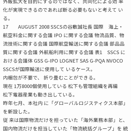
外販拡大を目的にするのではなく、共同化による効 率
化が実現できるのであれば断る必要もないと考えて い
る。
17 AUGUST 2008 SSCSの谷敷誠社長 国際 海上・
航空料金に関する会議 IPO に関する会議 物流品質、物
流技術に関する会議 国際航空輸送に関する会議 部品品
質に関する会議 外航船利用に関する会議 表1 SSCS に
おける会議体 GSS G-IPO LOGNET SAS G-PQA NVOCO
SSCSが国際輸送に使用して いるケース。
内梱包が不要で、 折り畳むことができる。
現在 1万8000個使用している 松下も管理組織を再編
松下電器産業も動き出している。
昨年七月、本社内 に「グローバルロジスティクス本部」
を新設した。
従 来は国際物流だけを担っていた「海外業務本部」と、
国内物流だけを担当していた「物流統括グループ」を 統