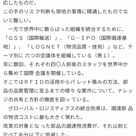
応したものだ。
この手のリス ク判断も現地の事情に精通したものでな
いと難しい。
一方で世界中に散らばった組織を統合するために、
「ＧＳＳ（国際輸送）」、「Ｇ─ＩＰＯ（国際調達基
地）」、 「ＬＯＧＮＥＴ（物流品質・技術）」など、テ
ーマ別に 六つの会議体を組織している（表１）。
年に数回、そ れぞれ四〇人前後のスタッフを世界中か
ら集めて国際 会議を開催している。
そこではＲＦＩＤの活用からパ レット積みの方法、部
品の品質管理に至るまでの様々 な案件について、ナレッ
ジの共有と方針の徹底を図っ ている。
グローバル・ロジスティクスの統合効果は、調達部 品
の物流コストに最も大きく現れた。
改革の対象とな った部品の調達物流費が、それ以前と
比べて半分以 下に低減した。