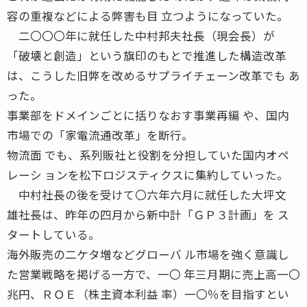
容の重複などによる弊害も目 立つようになっていた。
二〇〇〇年に就任した中村邦夫社長（現会長）が
「破壊と創造」という旗印のもとで推進した構造改革
は、こうした旧弊を改めるサプライチェーン改革でも あ
った。
事業部をドメインごとに括りなおす事業再編 や、国内
市場での「家電流通改革」を断行。
物流面 でも、系列販社と役割を分担していた国内オペ
レーシ ョンを松下ロジスティクスに集約していった。
中村社長の後を受けて〇六年六月に就任した大坪文
雄社長は、昨年の四月から新中計「ＧＰ３計画」を ス
タートしている。
海外販売の二ケタ増などグローバ ル市場を強く意識し
た営業戦略を掲げる一方で、一〇 年三月期に売上高一〇
兆円、ＲＯＥ（株主資本利益 率）一〇％を目指すとい