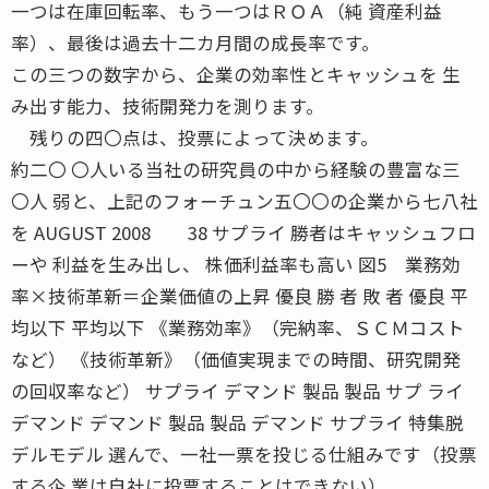
一つは在庫回転率、もう一つはＲＯＡ（純 資産利益
率）、最後は過去十二カ月間の成長率です。
この三つの数字から、企業の効率性とキャッシュを 生
み出す能力、技術開発力を測ります。
残りの四〇点は、投票によって決めます。
約二〇 〇人いる当社の研究員の中から経験の豊富な三
〇人 弱と、上記のフォーチュン五〇〇の企業から七八社
を AUGUST 2008 38 サプライ 勝者はキャッシュフロ
ーや 利益を生み出し、 株価利益率も高い 図5 業務効
率×技術革新＝企業価値の上昇 優良 勝 者 敗 者 優良 平
均以下 平均以下 《業務効率》（完納率、ＳＣＭコスト
など） 《技術革新》（価値実現までの時間、研究開発
の回収率など） サプライ デマンド 製品 製品 サプ ライ
デマンド デマンド 製品 製品 デマンド サプライ 特集脱
デルモデル 選んで、一社一票を投じる仕組みです（投票
する企 業は自社に投票することはできない）。