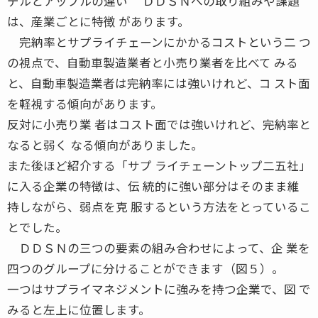
デルとアップルの違い ＤＤＳＮへの取り組みや課題
は、産業ごとに特徴 があります。
完納率とサプライチェーンにかかるコストという二 つ
の視点で、自動車製造業者と小売り業者を比べて みる
と、自動車製造業者は完納率には強いけれど、コ スト面
を軽視する傾向があります。
反対に小売り業 者はコスト面では強いけれど、完納率と
なると弱く なる傾向がありました。
また後ほど紹介する「サプ ライチェーントップ二五社」
に入る企業の特徴は、伝 統的に強い部分はそのまま維
持しながら、弱点を克 服するという方法をとっているこ
とでした。
ＤＤＳＮの三つの要素の組み合わせによって、企 業を
四つのグループに分けることができます（図５）。
一つはサプライマネジメントに強みを持つ企業で、図 で
みると左上に位置します。