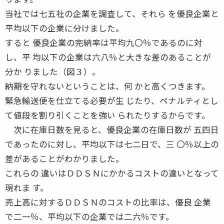
当社では七五社の企業を調査して、それら を優良企業と
平均以下の企業に分けました。
すると 優良企業の完納率は平均九〇％であるのに対
し、平 均以下の企業は六八％と大きな差のあることが
分か りました（図３）。
納期を守れないということは、何 かと高くつきます。
緊急輸送便を仕立てる必要が生 じたり、ペナルティとし
て値段を割り引くことを強い られたりするからです。
次に在庫日数を見ると、優良企業の在庫日数が 五四日
であったのに対し、平均以下は七二日で、三 〇％以上の
差があることがわかりました。
これらの 違いはＤＤＳＮにかかるコストの違いとなって
現れま す。
売上高に対するＤＤＳＮのコストの比率は、優良 企業
で二一％、平均以下の企業では二六％です。