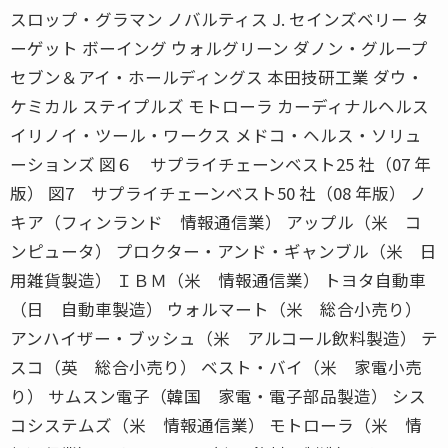
スロップ・グラマン ノバルティス J. セインズベリー タ
ーゲット ボーイング ウォルグリーン ダノン・グループ
セブン＆アイ・ホールディングス 本田技研工業 ダウ・
ケミカル ステイプルズ モトローラ カーディナルヘルス
イリノイ・ツール・ワークス メドコ・ヘルス・ソリュ
ーションズ 図６ サプライチェーンベスト25 社（07 年
版） 図7 サプライチェーンベスト50 社（08 年版） ノ
キア（フィンランド 情報通信業） アップル（米 コ
ンピュータ） プロクター・アンド・ギャンブル（米 日
用雑貨製造） ＩＢＭ（米 情報通信業） トヨタ自動車
（日 自動車製造） ウォルマート（米 総合小売り）
アンハイザー・ブッシュ（米 アルコール飲料製造） テ
スコ（英 総合小売り） ベスト・バイ（米 家電小売
り） サムスン電子（韓国 家電・電子部品製造） シス
コシステムズ（米 情報通信業） モトローラ（米 情