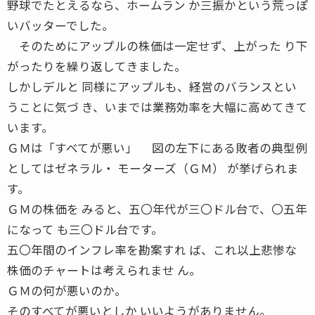
野球でたとえるなら、ホームラン か三振かという荒っぽ
いバッターでした。
そのためにアップルの株価は一定せず、上がった り下
がったりを繰り返してきました。
しかしデルと 同様にアップルも、経営のバランスとい
うことに気づ き、いまでは業務効率を大幅に高めてきて
います。
ＧＭは「すべてが悪い」 図の左下にある敗者の典型例
としてはゼネラル・ モーターズ（ＧＭ） が挙げられま
す。
ＧＭの株価を みると、五〇年代が三〇ドル台で、〇五年
になって も三〇ドル台です。
五〇年間のインフレ率を勘案すれ ば、これ以上悲惨な
株価のチャートは考えられませ ん。
ＧＭの何が悪いのか。
そのすべてが悪いとしか いいようがありません。