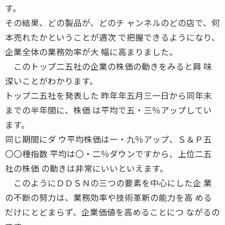
す。
その結果、どの製品が、どのチ ャンネルのどの店で、何
本売れたかということが週次 で把握できるようになり、
企業全体の業務効率が大 幅に高まりました。
このトップ二五社の企業の株価の動きをみると興 味
深いことがわかります。
トップ二五社を発表した 昨年年五月三一日から同年末
までの半年間に、株価 は平均で五・三％アップしてい
ます。
同じ期間にダ ウ平均株価は一・九％アップ、Ｓ＆Ｐ五
〇〇種指数 平均は〇・二％ダウンですから、上位二五
社の株価 の動きは非常にいいといえます。
このようにＤＤＳＮの三つの要素を中心にした企 業
の不断の努力は、業務効率や技術革新の能力を高 める
だけにとどまらず、企業価値を高めることにつ ながるの