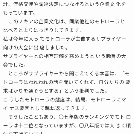
計、価格交渉や調達決定につなげるという企業文 化を
もっています。
このノキアの企業文化は、同業他社のモトローラと
比べるとよりはっきりしてきます。
私は今年に入っ てモトローラが主催するサプライヤー
向けの大会に出 席しました。
サプライヤーとの相互理解を高めようと いう趣旨の大
会でした。
ところがサプライヤーから聞こえてくる本音は、「モ
トローラはわれわれの話を聞いてくれず、自分たちの 要
求ばかりを通そうとする」という批判でした。
こ うしたモトローラの態度は、結局、モトローラにマ
イ ナス要因として跳ね返ってきます。
そうしたこともあり、〇七年版のランキングでモト ロ
ーラは十二位となっていますが、〇八年版では大 きく順
位を下げています。