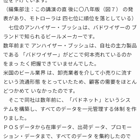
（編集部注：この講演の直 後に〇八年版（図７） の発
表があり、モトローラは 四七位に順位を落としている）
七位のアンハイザー・ブッシュは、バドワイザーの ブ
ランドで知られるビールメーカーです。
数年前まで アンハイザー・ブッシュは、自社の主力製品
である 「バドワイザー」がどこで何本売れているのか
をまっ たく把握できていませんでした。
米国のビール業界 は、卸売業者を介して小売りに流す
という流通形態 をとっていたため、顧客の需要をほとん
どつかめて いなかったのです。
そこで同社は数年前に、「バドネット」というシス
テムを構築し、すべてのデータを一元管理する体制 を作
りました。
ＰＯＳデータから在庫データ、出荷デ ータ、プロモー
ション・データまで、すべてのデータ を集約したので