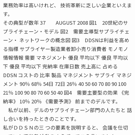
業務効率は高いけれど、 技術革新に乏しい企業といえま
す。
その典型が数年 37 AUGUST 2008 図1 20世紀のサ
プライチェーン・モデル 図2 需要主導型サプライチェ
ーン・ ネットワークの概念図 図3 DDSNは利益を高め
る指標 サプライヤー製造業者卸小売り消費者 モノモノ
情報情報 需要 マネジメント 優良 平均以下 優良 平均以
下 優良 平均以下 完納率 在庫日数 売上高に 占める
DDSN コストの 比率 製品 マネジメント サプライ マネジ
メント 90％ 68％ 54日 72日 26％ 40 50 60 70 80 90 100
21％ 100 90 80 70 60 50 40 図4 需要主要型の効果 《完
納率》 10％ 20％ 《需要予測》 前までのデルです。
私が以前、デルのサプライチェーン部門の人たちと 話
し合いを持ったときのことです。
私がＤＤＳＮの三 つの要素を説明すると、 会議を仕切