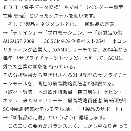
ＥＤ Ｉ（電子データ交換）やＶＭＩ（ベンダー主導型
在庫 管理）といったシステムを使います。
そして?製品マネジメントとは、「新製品の定義」
→「デザイン」→「プロモーション」→「新製品の供
AUGUST 2008 36 SCM先進企業ベスト25社 米コン
サルティング企業大手のAMRリサーチでは、2004年から
毎年 「サプライチェーントップ25」と称して、SCMに
秀でた企業の顕彰を 行っている。
その分析結果から導き出される21世紀型のサプライチェ
ーンモデルを、同社の最高戦略責任者が解説する。
（取材・編集 本誌欧州特派員 横田増生） ケビン・
オマラ 米ＡＭＲリサーチ 最高戦略責任者 第6部欧州
SCM会議 特集脱デルモデル 給」→「製品のサポート」
→「新製品の定義」とい うように循環します。
この三つの要素がバランスよく、しかも重なり合 って