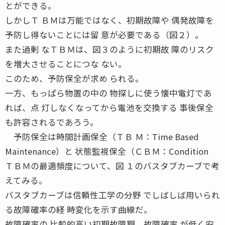
とができる。
しかしＴ ＢＭは万能ではなく、初期故障や 偶発故障を
予防し得ないことには留 意が必要である（図２）。
また過剰 なＴＢＭは、図３のように初期故 障のリスク
を増大させることにつな ない。
このため、予防保全が求め られる。
一方、もっぱら物置の中の 物探しに使う懐中電灯であ
れば、点 灯しなくなってから電池を交換する 事後保全
も許容されるであろう。
予防保全は時間計画保全（ＴＢ Ｍ：Time Based
Maintenance）と 状態監視保全（ＣＢＭ：Condition
ＴＢＭの最適頻度について、図 １のバスタブカーブで考
えてみる。
バスタブカーブは信頼性工学の分野 でしばしば用いられ
る故障確率の経 時変化を示す曲線だ。
故障確率の 比較的高い初期故障期、故障確率 が低く安