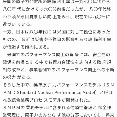
米国の原子力発電所の設備 利用率は一九七〇年代から
八〇年 代にかけては六〇％前後だったが、 八〇年代終
わり頃から目覚ましい向 上をみせ、現在では九〇％に
近づい ている。
一方、日本は八〇年代に は米国に対して優位にあった
ものの、 最近は災害や不祥事の影響もあり設 備利用率
が低迷する傾向にある。
米国でのパフォーマンス向上の背 景には、安全性の
確保を前提とす る中でも極力合理性を志向する政 府規
制の改革と、事業者側でのパ フォーマンス向上への不断
の努力 がある。
そうした中で、標準原子 力パフォーマンスモデル（ＳＮ
ＰＭ ：Standard Nuclear Performance Model）と呼ば
れる統合業務プロセ スモデルが開発された。
ＳＮＰＭの 業務モデルに含まれる信頼性管理と 保全作
業管理は、原子力のみなら ず他の分野においても、将来