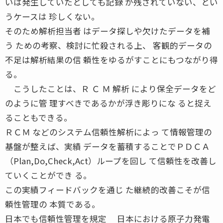
いは発生していたとしても記録 が残されていない、とい
うケースは 珍しくない。
そのため解析担当者 はデータ探しや欠けたデータを補
う ための考察、検討に忙殺される上、 客観的データの
不足は解析結果の信 頼性をゆるがすことにもつながり得
る。
こうしたことは、Ｒ Ｃ Ｍ 解析 により保全データをど
のように管 理すべきであるかが浮き彫りにな ると捉え
ることもできる。
ＲＣＭ などのシステム信頼性解析によっ て情報管理の
基盤が整えば、実績 データを蓄積することでＰＤＣＡ
（Plan,Do,Check,Act）ループを回し て信頼性を改善し
ていくことができ る。
この実績フィードバックを通じ た継続的改善こそが信
頼性管理の 本質である。
日本でも信頼性管理を規定 日本における原子力発電