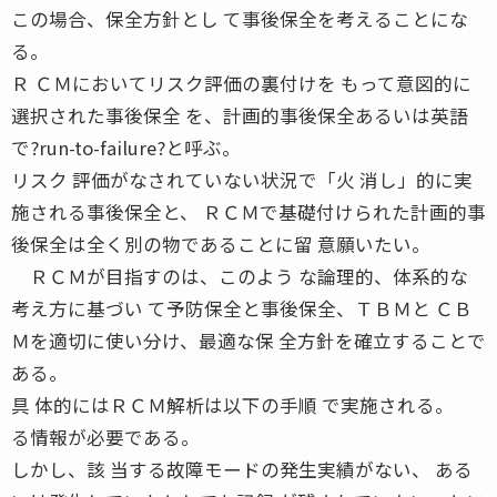
この場合、保全方針とし て事後保全を考えることにな
る。
Ｒ ＣＭにおいてリスク評価の裏付けを もって意図的に
選択された事後保全 を、計画的事後保全あるいは英語
で?run-to-failure?と呼ぶ。
リスク 評価がなされていない状況で「火 消し」的に実
施される事後保全と、 ＲＣＭで基礎付けられた計画的事
後保全は全く別の物であることに留 意願いたい。
ＲＣＭが目指すのは、このよう な論理的、体系的な
考え方に基づい て予防保全と事後保全、ＴＢＭと ＣＢ
Ｍを適切に使い分け、最適な保 全方針を確立することで
ある。
具 体的にはＲＣＭ解析は以下の手順 で実施される。
る情報が必要である。
しかし、該 当する故障モードの発生実績がない、 ある