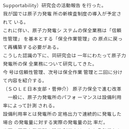
Supportability）研究会の活動報告 を行った。
我が国では原子力発電 所の新検査制度の導入が予定さ
れて いる。
これに伴い、原子力発電シ ステムの保全業務は「信頼
性管理」 を基本とする「保全作業管理」の 原点に戻っ
て再構築する必要がある。
こうした認識の下に、同研究会は 一年にわたって原子力
発電所の保 全業務について研究してきた。
今 号は信頼性管理、次号は保全作業 管理と二回に分け
て内容を紹介する。
（ＳＯＬＥ日本支部・菅伸介） 原子力保全で進む改革
一般に、原子力発電所のパフォ ーマンスは設備利用
率によって計測 される。
設備利用率とは発電所の 定格出力で連続的に発電した
場合 の発電量に対する実際の発電量の比 率だ。