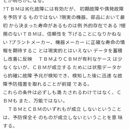
とが明らかになる。
?ＴＢＭは劣化故障には有効だが、 初期故障や偶発故障
を予防する ものではない ?現実の機器、部品において最
初 から決まった寿命があるものは例 外的存在である ?根
拠のないＴＢＭは、信頼性を 下げることになりかねな
い ?プラントメーカー、機器メーカー に正確な寿命の情
報を期待するこ とは現実的とはいえない データを蓄積
し改善に反映 ＴＢＭよりＣＢＭが有利なケース は少
なくないが、ＣＢＭが成立する ためには状態データか
ら的確に故障 予兆が検知でき、検知した後に迅速 な故
障予防措置を取れることが前提 である。
これらの条件は必ずしも満 たされるわけではなく、Ｃ
ＢＭも また、万能ではない。
ＴＢＭとＣＢＭのいずれもが成立 しないということ
は、予防保全そ のものが成立しないということを意 味
する。