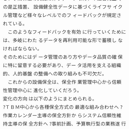
の是正措置、 設備健全性データに基づくライフサ イク
ル管理など様々なレベルでのフ ィードバックが規定さ
れている。
このようなフィードバックを有効 に行っていくために
は、多岐にわた るデータを再利用可能な形で蓄積し な
ければならない。
そのためにはデ ータ管理のあり方やデータ品質の確 保
に特に留意する必要があり、デー タ活用を支える組織
的、人的基盤 の整備への取り組みも不可欠だ。
これからの設備保全は、保全作 業管理中心から信頼
性管理中心に 進化していくだろう。
変化の方向 は以下のようにまとめられる。
?ＴＢＭ中心から各種保全方式の 最適な組み合わせへ ?
作業カレンダー主導の保全方針か らシステム信頼性維
持主導の保 全方針へ ?事前計画、予算執行型の業務遂 行