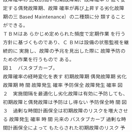
定する偶発故障期、故障 確率が再び上昇する劣化故障
期の三 Based Maintenance）の二種類に分 類すること
ができる。
ＴＢＭはあ らかじめ定められた頻度で定期作業 を行う
方針に基づくものであり、Ｃ ＢＭは設備の状態監視を継
続的に 実施し、故障の予兆を見出した際に 故障予防の
ための作業を行うもので ある。
図１ バスタブカーブ。
故障確率の経時変化を表す 初期故障期 偶発故障期 劣化
故障期 時 間 故障発生 確率 予防保全 故障発生 確率 図
２ 実施間隔を最適化し劣化故障は有効に予防しても、
初期故障と偶発故障は予防はし得ない 予防保全時 間 図
３ 過剰な時間計画保全は初期故障のリスクを増大させ
る 故障発生 確率 時 間 元来の バスタブカーブ 過剰な時
間計画保全によって もたらされた初期故障のリスク 予