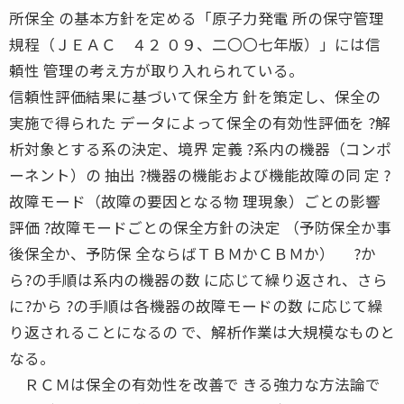
所保全 の基本方針を定める「原子力発電 所の保守管理
規程（ＪＥＡＣ ４２ ０９、二〇〇七年版）」には信
頼性 管理の考え方が取り入れられている。
信頼性評価結果に基づいて保全方 針を策定し、保全の
実施で得られた データによって保全の有効性評価を ?解
析対象とする系の決定、境界 定義 ?系内の機器（コンポ
ーネント）の 抽出 ?機器の機能および機能故障の同 定 ?
故障モード（故障の要因となる物 理現象）ごとの影響
評価 ?故障モードごとの保全方針の決定 （予防保全か事
後保全か、予防保 全ならばＴＢＭかＣＢＭか） ?か
ら?の手順は系内の機器の数 に応じて繰り返され、さら
に?から ?の手順は各機器の故障モードの数 に応じて繰
り返されることになるの で、解析作業は大規模なものと
なる。
ＲＣＭは保全の有効性を改善で きる強力な方法論で