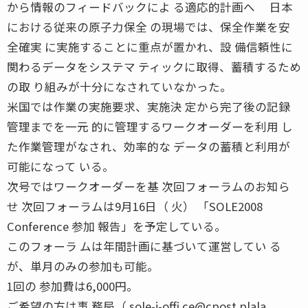
から情報のフィードバックによ る適応的計画へ 日本
における従来の原子力保全 の現場では、保全作業を安
全確実 に実施することに重点が置かれ、設 備信頼性に
関わるデータをシステマ ティックに取得、蓄積するため
の取 り組みが十分になされていなかった。
米国では作業の実施要求、実施決 定から完了後の記録
管理までを一元 的に管理するワークオーダーを利用 し
た作業管理がなされ、効率的な データの蓄積と利用が
可能になって いる。
次号ではワークオーダーを基 次回フォーラムのお知ら
せ 次回フォーラムは9月16日（ 火） 「SOLE2008
Conference 参加 報告」を予定している。
このフォーラ ムは年間計画に基づいて運営してい る
が、単月のみの参加も可能。
1回の 参加費は6,000円。
ご希望の方は事 務局（ sole-j-offi ce@cpost.plala.