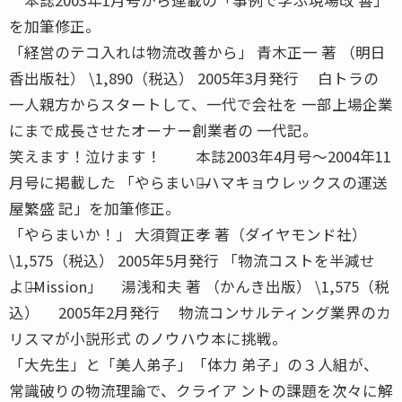
を加筆修正。
「経営のテコ入れは物流改善から」 青木正一 著 （明日
香出版社） \1,890（税込） 2005年3月発行 白トラの
一人親方からスタートして、一代で会社を 一部上場企業
にまで成長させたオーナー創業者の 一代記。
笑えます！泣けます！ 本誌2003年4月号〜2004年11
月号に掲載した 「やらまいか̶̶ハマキョウレックスの運送
屋繁盛 記」を加筆修正。
「やらまいか！」 大須賀正孝 著（ダイヤモンド社）
\1,575（税込） 2005年5月発行 「物流コストを半減せ
よ！̶Mission」 湯浅和夫 著 （かんき出版） \1,575（税
込） 2005年2月発行 物流コンサルティング業界のカ
リスマが小説形式 のノウハウ本に挑戦。
「大先生」と「美人弟子」「体力 弟子」の３人組が、
常識破りの物流理論で、クライア ントの課題を次々に解