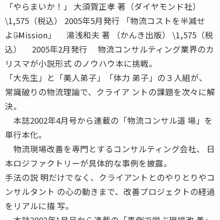
「やらまいか！」 大須賀正孝 著（ダイヤモンド社）
\1,575（税込） 2005年5月発行 「物流コストを半減せ
よ！̶Mission」 湯浅和夫 著 （かんき出版） \1,575（税
込） 2005年2月発行 物流コンサルティング業界のカ
リスマが小説形式 のノウハウ本に挑戦。
「大先生」と「美人弟子」「体力 弟子」の３人組が、
常識破りの物流理論で、クライア ントの課題を次々に解
決。
本誌2002年4月号から連載の「物流コンサル道 場」を
単行本化。
物流現場改善を専門とするコンサルティング会社、 日
本ロジファクトリーが具体的な事例を披露。
手法の説 明だけでなく、クライアントとのやりとりやコ
ンサルタント の心の動きまで、改善プロジェクトの経過
をリアルに描 写。
本誌2003年1月号から連載の「事例で学ぶ現場改 善」