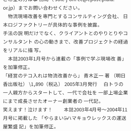
or.jp）までお問い合わせください。
物流現場改善を専門とするコンサルティング会社、 日
本ロジファクトリーが具体的な事例を披露。
手法の説 明だけでなく、クライアントとのやりとりやコ
ンサルタント の心の動きまで、改善プロジェクトの経過
をリアルに描 写。
本誌2003年1月号から連載の「事例で学ぶ現場改 善」
を加筆修正。
「経営のテコ入れは物流改善から」 青木正一 著 （明日
香出版社） \1,890（税込） 2005年3月発行 白トラの
一人親方からスタートして、一代で会社を 一部上場企業
にまで成長させたオーナー創業者の 一代記。
笑えます！泣けます！ 本誌2003年4月号〜2004年11
月号に掲載した 「やらまいか̶̶ハマキョウレックスの運送
屋繁盛 記」を加筆修正。