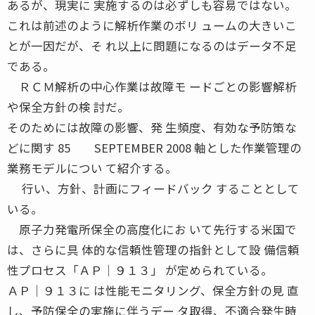
あるが、現実に 実施するのは必ずしも容易ではない。
これは前述のように解析作業のボリ ュームの大きいこ
とが一因だが、そ れ以上に問題になるのはデータ不足
である。
ＲＣＭ解析の中心作業は故障モ ードごとの影響解析
や保全方針の検 討だ。
そのためには故障の影響、発 生頻度、有効な予防策な
どに関す 85 SEPTEMBER 2008 軸とした作業管理の
業務モデルについ て紹介する。
行い、方針、計画にフィードバック することとして
いる。
原子力発電所保全の高度化にお いて先行する米国で
は、さらに具 体的な信頼性管理の指針として設 備信頼
性プロセス「ＡＰ│９１３」 が定められている。
ＡＰ│９１３に は性能モニタリング、保全方針の見 直
し、予防保全の実施に伴うデー タ取得、不適合発生時