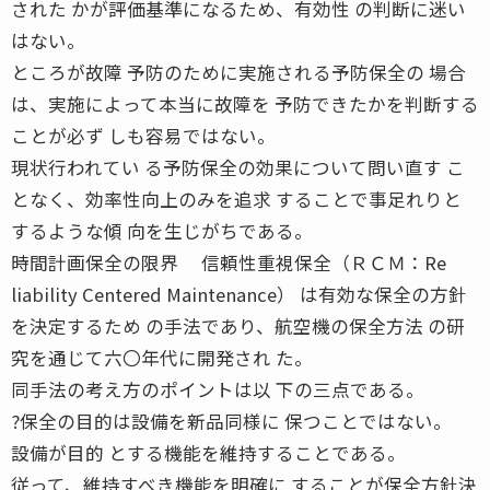
された かが評価基準になるため、有効性 の判断に迷い
はない。
ところが故障 予防のために実施される予防保全の 場合
は、実施によって本当に故障を 予防できたかを判断する
ことが必ず しも容易ではない。
現状行われてい る予防保全の効果について問い直す こ
となく、効率性向上のみを追求 することで事足れりと
するような傾 向を生じがちである。
時間計画保全の限界 信頼性重視保全（ＲＣＭ：Re
liability Centered Maintenance） は有効な保全の方針
を決定するため の手法であり、航空機の保全方法 の研
究を通じて六〇年代に開発され た。
同手法の考え方のポイントは以 下の三点である。
?保全の目的は設備を新品同様に 保つことではない。
設備が目的 とする機能を維持することである。
従って、維持すべき機能を明確に することが保全方針決