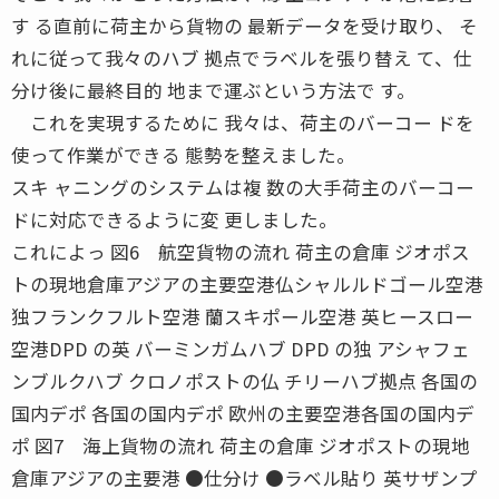
す る直前に荷主から貨物の 最新データを受け取り、 そ
れに従って我々のハブ 拠点でラベルを張り替え て、仕
分け後に最終目的 地まで運ぶという方法で す。
これを実現するために 我々は、荷主のバーコー ドを
使って作業ができる 態勢を整えました。
スキ ャニングのシステムは複 数の大手荷主のバーコー
ドに対応できるように変 更しました。
これによっ 図6 航空貨物の流れ 荷主の倉庫 ジオポス
トの現地倉庫アジアの主要空港仏シャルルドゴール空港
独フランクフルト空港 蘭スキポール空港 英ヒースロー
空港DPD の英 バーミンガムハブ DPD の独 アシャフェ
ンブルクハブ クロノポストの仏 チリーハブ拠点 各国の
国内デポ 各国の国内デポ 欧州の主要空港各国の国内デ
ポ 図7 海上貨物の流れ 荷主の倉庫 ジオポストの現地
倉庫アジアの主要港 ●仕分け ●ラベル貼り 英サザンプ