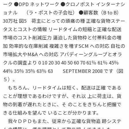
ーク ●DPD ネットワーク ●クロノポスト インターナシ
ョナル （ラ・ポストの子会社） ●顧客数（B to B）
30万社 図5 荷主にとっての頭痛の種 正確な貨物ステー
タスとコストの情報 リードタイムの短縮と正確な配送
市場のコスト削減圧力 逼迫した貨物枠と付帯料金の増
加 効率的な在庫削減 複雑さを増すSCM への対応 自社の
市場拡大やM&A への対応 アバディーングループとオラ
クルの調査より 0 10 20 30 40 50 60 70 61％ 61％ 45％
44％ 35％ 35％ 63％ 63 SEPTEMBER 2008 です（図
５）。
もちろん、リードタイムは短く、配送は正確 である
ことが理想であるわけですが、それ以 上に荷主は、貨
物の到着が遅れたときに、そ のことをきちんと把握で
きる仕組みを望んで いることが分かります。
我々ＤＰＤもまた、従来から正確な貨物追 跡システ