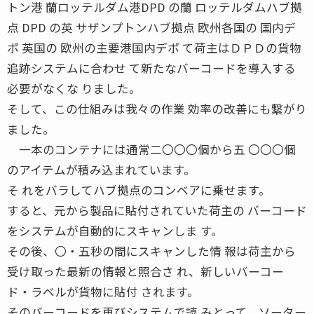
トン港 蘭ロッテルダム港DPD の蘭 ロッテルダムハブ拠
点 DPD の英 サザンプトンハブ拠点 欧州各国の 国内デ
ポ 英国の 欧州の主要港国内デポ て荷主はＤＰＤの貨物
追跡システムに合わせ て新たなバーコードを導入する
必要がなくな りました。
そして、この仕組みは我々の作業 効率の改善にも繋がり
ました。
一本のコンテナには通常二〇〇〇個から五 〇〇〇個
のアイテムが積み込まれています。
そ れをバラしてハブ拠点のコンベアに乗せます。
すると、元から製品に貼付されていた荷主の バーコード
をシステムが自動的にスキャンしま す。
その後、〇・五秒の間にスキャンした情 報は荷主から
受け取った最新の情報と照合さ れ、新しいバーコー
ド・ラベルが貨物に貼付 されます。
そのバーコードを再びシステムで読 みとって、ソーター