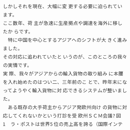
しかしそれを現在、大幅に変 更する必要に迫られてい
ます。
ここ数年、荷 主が急速に生産拠点や調達を海外に移し
たか らです。
特に中国を中心とするアジアへのシフトが大 きく進み
ました。
その対応に追われていたと いうのが、このところの我々
の実情です。
実 際、我々がアジアからの輸入貨物の取り組み に本腰
を入れ始めたのはつい二、三年前のこ とで、昨年末にな
ってようやく輸入貨物に対 応できるシステムが整いまし
た。
ある既存の大手荷主からアジア発欧州向け の貨物に対
応してくれないかという打診を受 欧州ＳＣＭ会議? 図
1 ラ・ポストは世界5 位の売上高を誇る（国際インテ