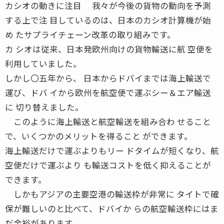
カシオの動きに注目 我々が今後の貨物の動向を予測
する上で注 目しているのは、日本のカシオ計算機が始
め たサプライチェーン改革の取り組みです。
カ シオは従来、日本発欧州向けの貨物輸送に航 空便を
利用していました。
しかし〇五年から、 日本からドバイまでは海上輸送で
運び、ドバ イから欧州を航空便で運ぶシー＆エア輸送
に 切り替えました。
このように海上輸送と航空輸送を組み合わ せること
で、いくつかのメリットを得ること ができます。
海上輸送だけで運ぶよりもリー ドタイムが短くなり、航
空便だけで運ぶより も輸送コストを低く抑えることが
できます。
しかもアジアの主要空港の輸送枠が非常に タイトで確
保が難しいのと比べて、ドバイか らの航空輸送枠にはま
だ余裕があります。