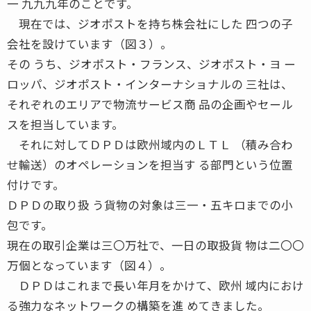
一 九九九年のことです。
現在では、ジオポストを持ち株会社にした 四つの子
会社を設けています（図３）。
その うち、ジオポスト・フランス、ジオポスト・ヨ ー
ロッパ、ジオポスト・インターナショナルの 三社は、
それぞれのエリアで物流サービス商 品の企画やセール
スを担当しています。
それに対してＤＰＤは欧州域内のＬＴＬ （積み合わ
せ輸送）のオペレーションを担当す る部門という位置
付けです。
ＤＰＤの取り扱 う貨物の対象は三一・五キロまでの小
包です。
現在の取引企業は三〇万社で、一日の取扱貨 物は二〇〇
万個となっています（図４）。
ＤＰＤはこれまで長い年月をかけて、欧州 域内におけ
る強力なネットワークの構築を進 めてきました。