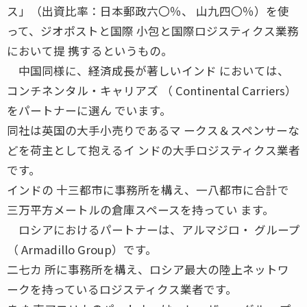
ス」（出資比率：日本郵政六〇％、 山九四〇％）を使
って、ジオポストと国際 小包と国際ロジスティクス業務
において提 携するというもの。
中国同様に、経済成長が著しいインド においては、
コンチネンタル・キャリアズ （ Continental Carriers）
をパートナーに選ん でいます。
同社は英国の大手小売りであるマ ークス＆スペンサーな
どを荷主として抱えるイ ンドの大手ロジスティクス業者
です。
インドの 十三都市に事務所を構え、一八都市に合計で
三万平方メートルの倉庫スペースを持ってい ます。
ロシアにおけるパートナーは、アルマジロ・ グループ
（ Armadillo Group）です。
二七カ 所に事務所を構え、ロシア最大の陸上ネットワ
ークを持っているロジスティクス業者です。