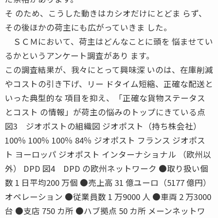
そ のため、こうした動きはカシオだけにとどま らず、
その後ほかの荷主にも広がっていきま した。
ＳＣＭにおいて、荷主はどんなことに頭を 悩ませてい
るかというアンケート調査があり ます。
この調査結果が、我々にとって興味深 いのは、在庫削減
やコストの引き下げ、リー ドタイム短縮、正確な配送と
いった典型的な 項目を抑え、「正確な貨物ステータス
とコスト の情報」が荷主の悩みのトップにきている点
図3 ジオポストの組織図 ジオポスト（持ち株会社）
100％ 100％ 100％ 84％ ジオポスト フランス ジオポス
ト ヨーロッパ ジオポスト インターナショナル （欧州以
外） DPD 図4 DPD の欧州ネットワーク ●取り扱い個
数 1 日平均200 万個 ●売上高 31 億ユーロ（5177 億円）
オペレーション ●従業員数 1 万9000 人 ●車両 2 万3000
台 ●支店 750 カ所 ●ハブ拠点 50 カ所 メーンネットワ