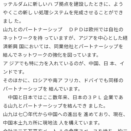
ッテルダムに新しいハ ブ拠点を建設したときに、よう
やくこの新し い処理システムを完成させることができ
まし た。
山九とのパートナーシップ ＤＰＤは欧州では自社の
ネットワークを持 っていますが、アジアを中心とした経
済新興 国においては、同業他社とパートナーシップを
結んでネットワークの強化を図っています。
ア ジアでも特に力を入れているのが、中国、日 本、イ
ンドです。
そのほかに、ロシアや南ア フリカ、ドバイでも同様の
パートナーシップを 結んでいます。
中国と日本ではここ数年来、日本の３ＰＬ 企業であ
る山九とパートナーシップを結んでき ました。
山九は七〇年代から中国への進出を 進めており、現在、
中国本土九カ所に現地法 人を構えています。
合計で二五万平方メート ルの倉庫スペースを持ち、約二