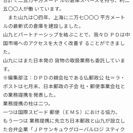
五〇〇人が働 いています。
また山九は〇四年、上海に二万七〇〇〇 平方メート
ルの最新式の倉庫を建設しました。
山九とパートナーシップを結ぶことで、我々Ｄ ＰＤは中
国市場へのアクセスを大きく改善す ることができまし
た。
山九にはまた日本発の 貨物の取扱業務も委託していま
す。
※編集部注：ＤＰＤの親会社である仏郵政公 社＝ラ・
ポストは七月末、日本郵政の子会 社・郵便事業会社と
の業務提携を発表した。
業務提携の柱は二つ。
一つは国際スピード 郵便（ＥＭＳ）における協力。
もう一つは 業務提携に先立ち日本郵政と山九が設立し
た合弁企業「ＪＰサンキュウグローバルロジ スティク