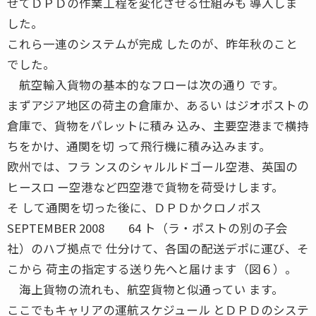
せてＤＰＤの作業工程を変化させる仕組みも 導入しま
した。
これら一連のシステムが完成 したのが、昨年秋のこと
でした。
航空輸入貨物の基本的なフローは次の通り です。
まずアジア地区の荷主の倉庫か、あるい はジオポストの
倉庫で、貨物をパレットに積み 込み、主要空港まで横持
ちをかけ、通関を切 って飛行機に積み込みます。
欧州では、フラ ンスのシャルルドゴール空港、英国の
ヒースロ ー空港など四空港で貨物を荷受けします。
そ して通関を切った後に、ＤＰＤかクロノポス
SEPTEMBER 2008 64 ト（ラ・ポストの別の子会
社）のハブ拠点で 仕分けて、各国の配送デポに運び、そ
こから 荷主の指定する送り先へと届けます（図６）。
海上貨物の流れも、航空貨物と似通ってい ます。
ここでもキャリアの運航スケジュール とＤＰＤのシステ