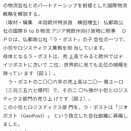
の物流会社とのパートナーシップを前提とした国際物流
戦略を解説する。
（取材・編集 本誌欧州特派員 横田増生） 仏郵政公
社の国際Ｂ to Ｂ物流 アジア発欧州向け貨物に照準 Ｄ
ＰＤは、仏郵政公社「ラ・ポスト」の子 会社の一つで、
小包やロジスティクス業務を担 当しています。
母体となるラ・ポストは、売 上高でみると欧州ではド
イツポストに次いで 二位、世界的に見ても五位の規模を
誇ってい ます（図１）。
ラ・ポストの二〇〇六年の売上高は二〇一 億ユーロ
（三兆三五六七億円）で、その二 〇％強が小包とロジス
ティクス部門の売り上 げです（図２）。
この小包とロジスティクス部 門を、ラ・ポストは「ジオ
ポスト（GeoPost）」 という独立した会社組織に再編し
ました。