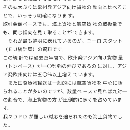
その拡大ぶりは欧州発アジア向け貨物の 動向と比べるこ
とで、いっそう明確になりま す。
取引金額ベースでも、海上貨物と航空貨 物の取扱量で
も、同じ傾向を見て取ることが できます。
それが最も鮮明に表れているのが、ユーロ スタット
（ＥＵ統計局）の資料です。
この統 計では過去四年間で、欧州発アジア向け貨物 量
（トンベース）が一〇％強の伸びであるの に対し、アジ
ア発欧州向けは五〇％以上増え ています。
また国際貨物輸送は一般的には航空貨物を 中心に語
られることが多いのですが、数量ベ ースで見れば九対一
の割合で、海上貨物の方 が圧倒的に多くを占めていま
す。
我々ＤＰＤ が難しい対応を迫られたのも海上貨物でし
た。