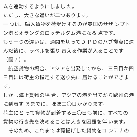
ムを連動するようにしまし た。
ただし、大きな違いが二つあります。
一 つは、輸入貨物を荷受けするのが英国のサザ ンプト
ン港とオランダのロッテルダム港になる 点です。
もう一つの違いは、通関を切ってＤ ＰＤのハブ拠点に運
んだ後に、ラベルを張り 替える作業が入ることです
（図７）。
航空貨物の場合、アジアを出発してから、 三日目か四
日目には荷主の指定する送り先に 届けることができま
す。
しかし海上貨物の場 合、アジアの港を出てから欧州の港
に到着す るまでに、ほぼ三〇日かかります。
荷主にと って貨物が到着する三〇日も前に、すべての
貨物の行き先を決めることは大きな困難を伴 います。
そのため、これまでは荷揚げした貨物をコ ンテナの