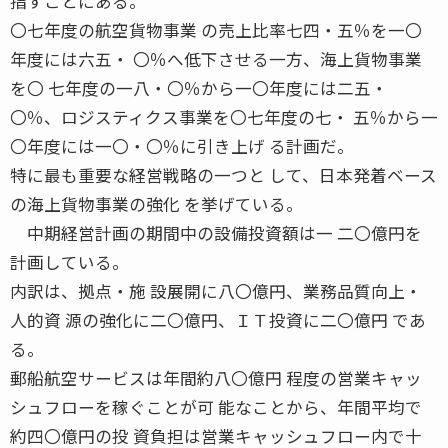
指すことにある。
〇七年度の航空貨物事業 の売上比率七四・五％を一〇
年度には六五・ 〇％へ低下させる一方、海上貨物事業
を〇 七年度の一八・〇％から一〇年度には二五・
〇％、ロジスティクス事業を〇七年度の七・ 五％から一
〇年度には一〇・〇％に引き上げ る計画だ。
特に最も重要な経営戦略の一つと して、日本発着ベース
の海上貨物事業の強化 を挙げている。
中期経営計画の期間中の設備投資額は一 二〇億円を
計画している。
内訳は、拠点・施 設展開に八〇億円、業務品質向上・
人的資 源の強化に二〇億円、ＩＴ投資に二〇億円 であ
る。
郵船航空サービスは年間約八〇億円 程度の営業キャッ
シュフローを稼ぐことが可 能なことから、年間平均で
約四〇億円の投 資負担は営業キャッシュフロー内で十