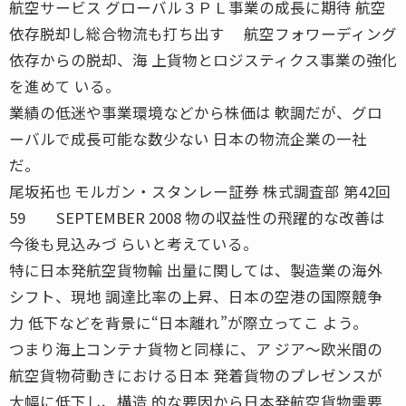
航空サービス グローバル３ＰＬ事業の成長に期待 航空
依存脱却し総合物流も打ち出す 航空フォワーディング
依存からの脱却、海 上貨物とロジスティクス事業の強化
を進めて いる。
業績の低迷や事業環境などから株価は 軟調だが、グロ
ーバルで成長可能な数少ない 日本の物流企業の一社
だ。
尾坂拓也 モルガン・スタンレー証券 株式調査部 第42回
59 SEPTEMBER 2008 物の収益性の飛躍的な改善は
今後も見込みづ らいと考えている。
特に日本発航空貨物輸 出量に関しては、製造業の海外
シフト、現地 調達比率の上昇、日本の空港の国際競争
力 低下などを背景に“日本離れ”が際立ってこ よう。
つまり海上コンテナ貨物と同様に、ア ジア〜欧米間の
航空貨物荷動きにおける日本 発着貨物のプレゼンスが
大幅に低下し、構造 的な要因から日本発航空貨物需要