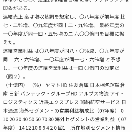
印象がある。
連結売上 高は増収基調を想定し、〇八年度が前年度 比
七・二％増、〇九年度が同十二・九％増、 最終年度の
一〇年度が同一四・五％増の二 六〇〇億円を目標に据
えた。
連結営業利益 は〇八年度が同八・〇％減、〇九年度が
同 二六・六％増、一〇年度が同一七・六％増 と予想
し、一〇年度の連結営業利益は一四 〇億円の設定だ
（図２）。
（十億円） （％） ヤマトHD 住友倉庫 日本梱包運輸倉
庫 日新 バンテック・グループHD アルプス物流 アイ・
ロジスティクス 近鉄エクスプレス 郵船航空サービス 日
本通運 海外セグメントの営業利益構成比（07年度） 0
10 20 30 40 50 60 70 80 海外セグメントの営業利益（ 07
年度） 14 12 10 8 6 4 2 0 図1 所在地別セグメント情報