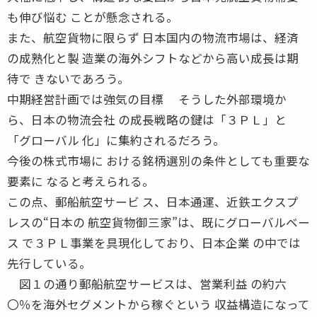
も伸び悩む ことが懸念される。
また、航空貨物に限らず 日本国内の物流市場は、経済
の成熟化と製 造業の海外シフトなどから高い成長は期
待で きないであろう。
中期経営計画では強気の目標 そうした外部環境か
ら、日本の物流会社 の成長戦略の鍵は「３ＰＬ」と
「グローバル 化」に集約されるだろう。
今後の株式市場に おける銘柄選別の条件としても重要な
要素に なると考えられる。
この点、郵船航空サービ ス、日本通運、近鉄エクスプ
レスの“日本の 航空貨物御三家”は、既にグローバルベー
ス で３ＰＬ事業を具現化しており、日本企業 の中では
先行している。
図１の通り郵船航空サービスは、営業利益 の約六
〇％を海外セグメントから稼ぐという 収益構造になって