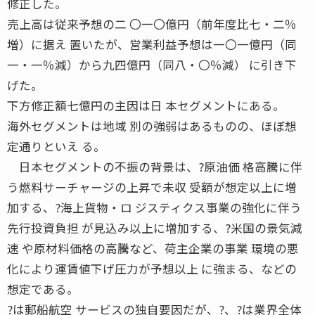
修正した。
売上高は従来予想の二 〇一〇億円（前年度比七・二％
増）に据え 置いたが、営業利益予想は一〇一億円（同
一・一％減）から九四億円（同八・〇％減） に引き下
げた。
下方修正額七億円の主因は日 本セグメントにある。
海外セグメントは地域 別の強弱はあるものの、ほぼ想
定通りといえ る。
日本セグメントの不振の背景は、?原油価 格高騰に伴
う燃料サーチャージの上昇で未収 受額が想定以上に増
加する、?海上貨物・ロ ジスティクス事業の強化に伴う
先行投資負担 が見込み以上に増加する、?米国の景気減
速 や原材料価格の高騰など、荷主企業の事業 環境の悪
化により運賃値下げ圧力が予想以上 に強まる、などの
想定である。
?は郵船航空 サービスの独自要因だが、?、?は業界全体