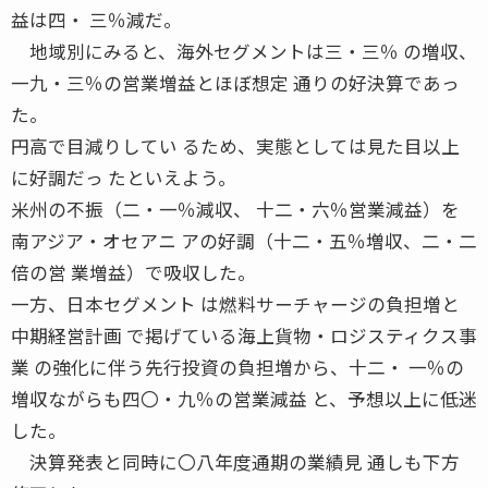
益は四・ 三％減だ。
地域別にみると、海外セグメントは三・三％ の増収、
一九・三％の営業増益とほぼ想定 通りの好決算であっ
た。
円高で目減りしてい るため、実態としては見た目以上
に好調だっ たといえよう。
米州の不振（二・一％減収、 十二・六％営業減益）を
南アジア・オセアニ アの好調（十二・五％増収、二・二
倍の営 業増益）で吸収した。
一方、日本セグメント は燃料サーチャージの負担増と
中期経営計画 で掲げている海上貨物・ロジスティクス事
業 の強化に伴う先行投資の負担増から、十二・ 一％の
増収ながらも四〇・九％の営業減益 と、予想以上に低迷
した。
決算発表と同時に〇八年度通期の業績見 通しも下方