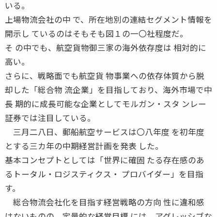
いる。
上場物流会社の中 で、所在地別の連結セグメント情報を
開示し ているのはそもそも図１の一〇社程度だ。
そ の中でも、航空貨物御三家の海外依存度は 相対的に
高い。
さらに、戦略面でも航空貨 物事業への依存体質から脱
却した「総合物 流企業」を目指しており、海外市場で中
長 期的に成長可能な企業としてモルガン・スタ ンレー
証券では注目している。
三月二八日、郵船航空サービスは〇八年度 を初年度
とする三カ年の中期経営計画を発表 した。
基本コンセプトとしては「世界に確固 たる存在感のあ
るトータル・ロジスティクス・ プロバイダー」を目指
す。
総合物流会社化を目指す経営戦略の方向 性に違和感
はないものの、定量的な経営目標 には、アグレッシブな