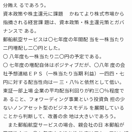
分賄え るであろう。
資本政策や株主還元に課題 かねてより株式市場から
指摘される経営課 題は、資本政策・株主還元策とガバ
ナンスで ある。
郵船航空サービスは〇七年度の年間配 当を一株当たり
二円増配し二〇円とした。
〇 八年度も一株当たり二〇円の予定である。
〇 七年度の増配自体はポジティブだが、〇八年 度の会
社予想連結ＥＰＳ（一株当たり当期 利益）一四四・七
円に対する配当性向は一 三・八％と依然として低い。
東証一部上場 企業の平均配当利回りが約三〇％程度で
あ ること、フォワーディング事業という投資負 担の少
ないノンアセット型のビジネスモデル を展開している
ことから判断して、改善の余 地は大きいであろう。
また郵船航空サービスの場合、親会社の日 本郵船が