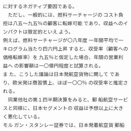
に対するネガティブ要因である。
ただし、一般的には、燃料サーチャージの コスト負
担は八五〜九五％の顧客に転嫁可能 であり、収益へのイ
ンパクトは限定的といえ よう。
例えば、燃料サーチャージが〇八年度 一年間平均で一
キログラム当たり四六円上昇 すると、収受率（顧客への
価格転嫁率）を 九五％と仮定した場合、年間の営業利
益へ の影響額は一〇億円程度と試算される。
ま た、こうした議論は日本発航空貨物に関して であ
り、欧米発は商習慣上、ほぼ一〇〇％ の収受率と推定さ
れる。
同業他社の第１四半期決算をみると、郵 船航空サービ
スと同様に、日本セグメントの 収益は予想以上に大き
く悪化している。
モル ガン・スタンレー証券では、日本発着航空貨 郵船