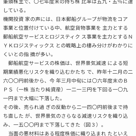
筆頭株主で、〇七年度末の持ち株 比率は五九・五％に達
している。
機関投資 家の声には、日本郵船グループが物流をコア
事業と位置付けている中、航空貨物事業を 主力とする
郵船航空サービスとロジスティク ス事業を主力とするＮ
ＹＫロジスティックス との戦略上の棲み分けがわかりに
くいとの指 摘が多い。
郵船航空サービスの株価は、世界景気減速 による短
期業績悪化リスクを織り込むかたち で、昨年十二月の二
六〇〇円前後から、今 年三月中旬には〇六年度末のＢ
ＰＳ（一株 当たり純資産）一二一三円を下回る一〇九
一円まで大幅に下落した。
その後、売られ過 ぎの反動から二一四〇円前後まで持
ち直した が、世界景気のさらなる減速リスクを織り込
み、一五〇〇円まで下落してきた（図３）。
当面の悪材料はある程度株価に織り込まれ たといえ