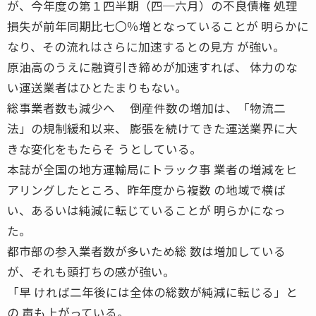
が、今年度の第１四半期（四─六月）の不良債権 処理
損失が前年同期比七〇％増となっていることが 明らかに
なり、その流れはさらに加速するとの見方 が強い。
原油高のうえに融資引き締めが加速すれば、 体力のな
い運送業者はひとたまりもない。
総事業者数も減少へ 倒産件数の増加は、「物流二
法」の規制緩和以来、 膨張を続けてきた運送業界に大
きな変化をもたらそ うとしている。
本誌が全国の地方運輸局にトラック事 業者の増減をヒ
アリングしたところ、昨年度から複数 の地域で横ば
い、あるいは純減に転じていることが 明らかになっ
た。
都市部の参入業者数が多いため総 数は増加している
が、それも頭打ちの感が強い。
「早 ければ二年後には全体の総数が純減に転じる」と
の 声も上がっている。