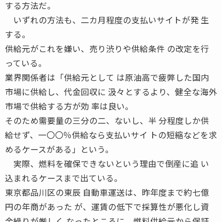
する方法だ。
いずれの方法も、二カ月程度の支払いサイトが発 生
する。
供給元がこれを嫌い、売り渋りや供給条件 の改定を行
っている。
業界関係者は「供給元として は原油高で疲弊した国内
市場に供給し、代金回収に 汲々とするより、健全な海外
市場で供給する方が効 率は良い。
そのため需要量の三分の二、ないし、半 分程度しか供
給せず、一〇〇％供給なら支払いサイ トの短縮などを求
めるケースがある」という。
実際、燃料を確保できないという理由で倒産に追 い
込まれるケースまで出ている。
東京都品川区の東辰 自動車運送は、昨年度まで約七億
円の年商があった が、運賃の低下で採算性が悪化し資
金繰りが厳しく なったところに、燃料供給元から保証