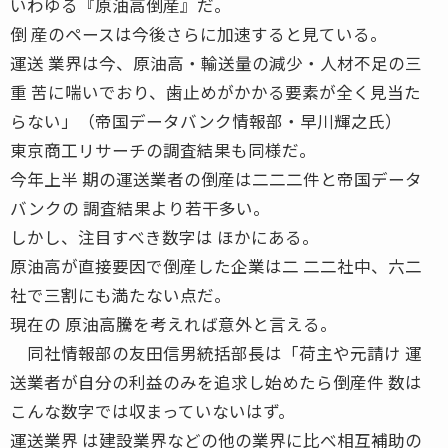
いわゆる『原油高倒産』だ。
倒 産のペースは今後さらに加速すると見ている。
運送 業界は今、原油高・輸送量の減少・人材不足の三
重 苦に喘いでおり、歯止めがかかる要素が全く見当た
らない」（帝国データバンク情報部・早川輝之氏）
東京商工リサーチの調査結果も同様だ。
今年上半 期の運送業者の倒産は二二二件と帝国データ
バンクの 調査結果より若干多い。
しかし、注目すべき数字は ほかにある。
原油高が直接要因で倒産した企業は二 二二社中、六二
社で三割にも満たない点だ。
現在の 原油高騰を考えれば意外と言える。
同社情報部の友田信男統括部長は「荷主や元請け 運
送業者が自分の利益のみを追求し始めたら倒産件 数は
こんな数字では収まっていないはず。
運送業界 は建設業界などの他の業界に比べ相互補助の