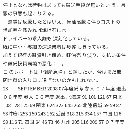
停止となれば荷物はあっても輸送手段が無いとい う、最
悪の事態も起こりえる。
運賃は反騰したとはいえ、原油高騰に伴うコストの
増加率を鑑みれば焼け石に水。
ドライバーの求人難も 深刻化している。
既に中小・零細の運送業者は疲弊 しきっている。
加えて銀行の融資引き締め、軽油売 り渋り、支払い条件
や設備投資環境の悪化︰︰。
こ のレポートは「倒産急増」と題したが、今はまだ無
間地獄の入り口に過ぎないのかもしれない。
23 SEPTEMBER 2008 07年度備考 参入 ０７年度 退出
０６年度 参入 ０６年度 退出 北海道 91 101 121 67 東北
108 128 125 69 関東 624 323 645 265 北陸信越 59 59 87
53 中部 253 150 243 152 近畿 318 215 334 157 中国 116
99 116 71 四国 64 46 73 46 九州 205 116 209 57 ０７年度