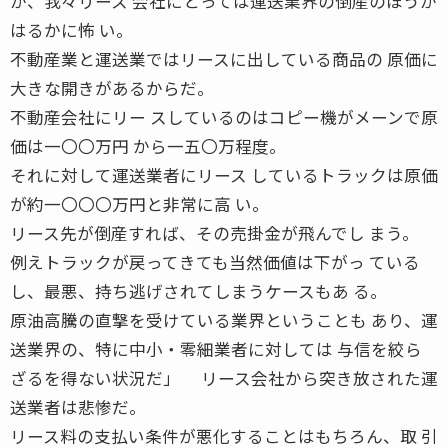
が、我々リース 会社にとっては運送業界の倒産のほうが
はるかに怖 い。
不動産業と運送業ではリースに出している商品の 原価に
大きな開きがあるからだ。
不動産会社にリー スしているのはコピー機がメーンで原
価は一〇〇万円 から一五〇万程度。
それに対して運送業者にリース しているトラックは原価
が約一〇〇〇万円と非常に高 い。
リース先が倒産すれば、その売掛金が飛んでし まう。
例えトラックが戻ってきても当然価値は下がっ ている
し、最悪、持ち逃げされてしまうケースもあ る。
原油高騰の直撃を受けている業界ということも あり、運
送業界の、特に中小・零細業者に対しては 与信を絞ら
ざるを得ない状況だ」 リース会社から突き放された運
送業者は悲惨だ。
リース料の支払い条件が悪化することはもちろん、取 引