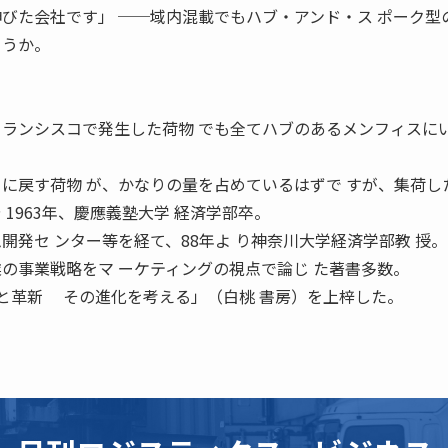
伸びた会社です」 ──域内混載でもハブ・アンド・ス ポーク型
ょうか。
フランシスコで発生した荷物 でも全てハブのあるメンフィスにい
コに戻す荷物 が、かなりの量を占めているはずで すが、集荷し
 1963年、慶應義塾大学 経済学部卒。
開発セ ンター等を経て、88年よ り神奈川大学経済学部教 授。
業の事業戦略をマ ーケティングの視点で論じ た著書多数。
生と革新 その進化を考える」（白桃 書房）を上梓した。