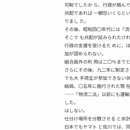
可制でしたか ら、行政が絡ん
共配であれば 一梱包いくらと
りまし た。
その後、昭和四〇年代には『流
そこで も共配が試みられたけ
行政の支援を受けるた めに、
加が認められない。
組合員外の利 用は二〇％まで
さらにその後、九二年に制定さ
でも大 手荷主が参加できない状
結局、〇五年に施行された現 
──「物流二法」以前にも運輸
した。
はしない。
仕分け場所を分散させる と余
日本でもヤマト と佐川では、