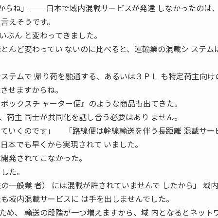
せんからね」 ──日本で域内混載サービスが発達 しなかったのは
も言えそうです。
ぶん と変わってきました。
ほとんど変わってい ないのに比べると、運輸業の混載シ ステム
システムで 帰り荷を融通する、あるいは３ＰＬ も特定荷主向け
載させますからね。
トボックスチ ャーター便』のような商品も出てきた。
、荷主 同士が共同化を話し合う必要はあり ません。
っていくのです」 「路線便は幹線輸送を伴う長距離 混載サー
は日本でも早くから実現されて いました。
は開発されてこなかった。
ました。
の一般業 者） には混載が許されていませんで したから」 域
社も域内混載サービスに は手を出しませんでした。
め、 輸送の段階が一つ増えますから、域 内となるとネット