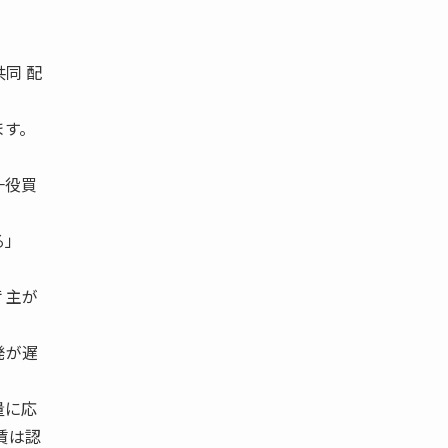
同 配
ます。
一役買
いる」
 主が
発が遅
量に応
賃は認