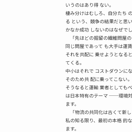
いうのはあり得 ない。
棲み分けはむしろ、自分たち 
る という、競争の結果だと思
かなか成功 しないのはなぜで
「先ほどの掘留の繊維問屋のケ
同じ問屋であって も大手は運
それを共配に 乗せようとなる
てくる。
中小はそれで コストダウンに
そのため共 配に乗ってこない
そうなると運輸 業者としても
は日本特有のテーマ ──環境
ます。
「物流の共同化は古くて新しい
私の知る限り、最初の本格 的
ます。