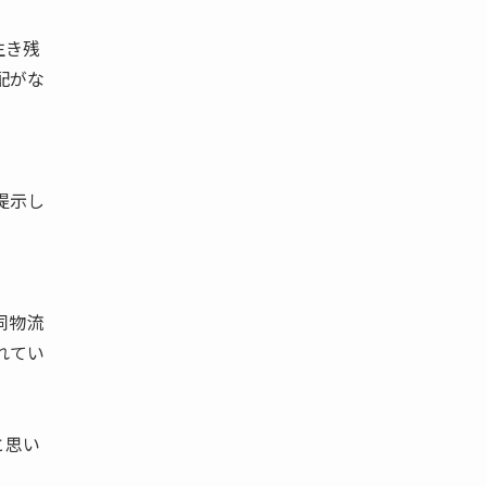
生き残
配がな
提示し
同物流
れてい
と思い