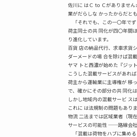
佐川に はＣ to Ｃがありま
業がだらしな かったからだと
「それでも、この一〇年でずい
荷主同士の共 同化が四〇年間
り進化しています。
百貨 店の納品代行、求車求貨
ダーメードの場 合を除けば混
ヤマ トと西濃が始めた『ジッ
こうした混載サービスがあれば
荷主から運輸業に主導権が 移
で、確かにその部分の共 同化
しかし地域内の混載サービ ス
これに は法規制の問題もあり
物流 二法までは区域業者（現在
サービスの可能性 ──路線会
「混載は荷物をハブに集めるた