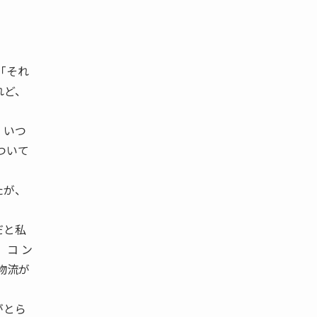
「それ
れど、
、いつ
ついて
たが、
だと私
、コ ン
物流が
がとら