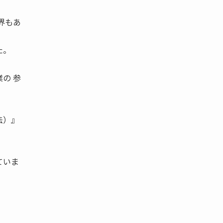
界もあ
た。
。
の 参
法）』
ていま