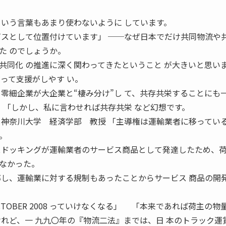
という言葉もあまり使わないように しています。
ビスとして位置付けています」 ──なぜ日本でだけ共同物流や共
た のでしょうか。
同化 の推進に深く関わってきたということ が大きいと思い
って支援がしやす い。
 零細企業が大企業と“棲み分け”し て、共存共栄することにも
 「しかし、私に言わせれば共存共栄 など幻想です。
哉 神奈川大学 経済学部 教授 「主導権は運輸業者に移って
。
スドッキングが運輸業者のサービス商品として発達したため、荷
なかった。
導し、運輸業に対する規制もあったことからサービス 商品の開
TOBER 2008 っていけなくなる」 「本来であれば荷主の物
けれど、一 九九〇年の『物流二法』までは、日 本のトラック運