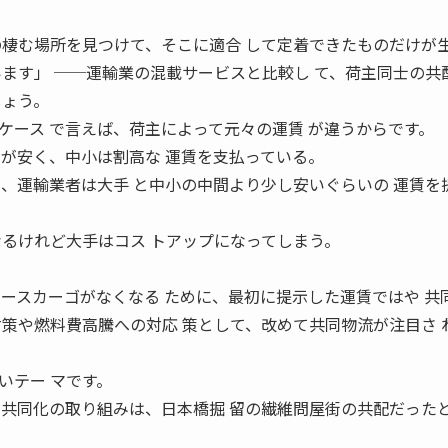
の棲む場所を見つけて、そこに適合 して定着できたものだけが
います」 ──運輸業の混載サービスと比較し て、荷主同士の共
しょう。
ース で言えば、荷主によって元々の運賃 が違うからです。
賃が安く、中小は割高な 運賃を支払っている。
と、運輸業者は大手 と中小の中間より少し安いぐらいの 運賃を
なるけれど大手はコス トアップになってしまう。
。
ベースカーゴがなくなる ために、最初に提示した運賃ではや 共
対策や燃料費高騰への対応 策として、改めて共同物流が注目さ 
テー マです。
な共同化の取り組みは、日本橋掘 留の繊維問屋街の共配だった