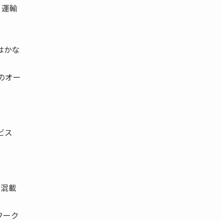
、運輸
はかな
のオー
ビス
内混載
ワーク