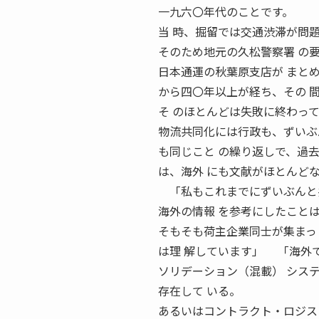
一九六〇年代のことです。
当 時、掘留では交通渋滞が問題
そのため地元の久松警察署 の
日本通運の秋葉原支店が まと
から四〇年以上が経ち、その 
そ のほとんどは失敗に終わっ
物流共同化には行政も、ずいぶ
も同じこと の繰り返しで、過
は、海外 にも文献がほとんど
「私もこれまでにずいぶんと共
海外の情報 を参考にしたことは
そもそも荷主企業同士が集まっ
は理 解しています」 「海外
ソリデーション（混載） シス
存在して いる。
あるいはコントラクト・ロジス