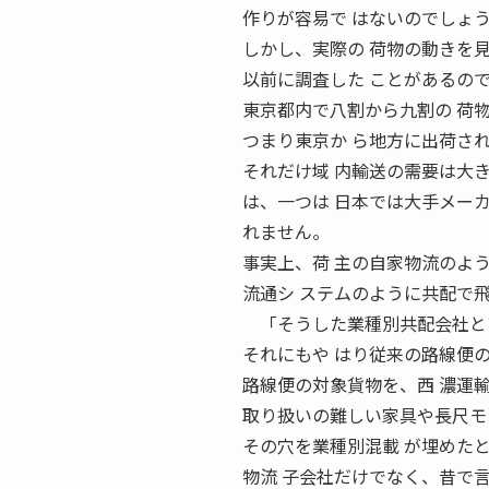
作りが容易で はないのでしょ
しかし、実際の 荷物の動きを
以前に調査した ことがあるの
東京都内で八割から九割の 荷
つまり東京か ら地方に出荷さ
それだけ域 内輸送の需要は大
は、一つは 日本では大手メー
れません。
事実上、荷 主の自家物流のよ
流通シ ステムのように共配で
「そうした業種別共配会社とい
それにもや はり従来の路線便
路線便の対象貨物を、西 濃運輸
取り扱いの難しい家具や長尺モ
その穴を業種別混載 が埋めた
物流 子会社だけでなく、昔で