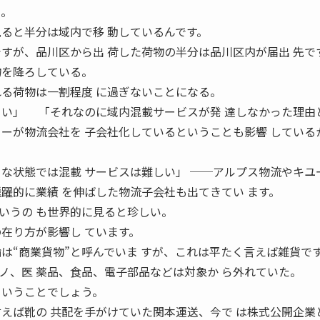
う。
見ると半分は域内で移 動しているんです。
ですが、品川区から出 荷した荷物の半分は品川区内が届出 先で
物を降ろしている。
れる荷物は一割程度 に過ぎないことになる。
きい」 「それなのに域内混載サービスが発 達しなかった理由
カーが物流会社を 子会社化しているということも影響 している
うな状態では混載 サービスは難しい」 ──アルプス物流やキユ
飛躍的に業績 を伸ばした物流子会社も出てきてい ます。
うの も世界的に見ると珍しい。
の在り方が影響し ています。
は“商業貨物”と呼んでいま すが、これは平たく言えば雑貨で
ノ、医 薬品、食品、電子部品などは対象か ら外れていた。
ということでしょう。
言えば靴の 共配を手がけていた関本運送、今で は株式公開企業