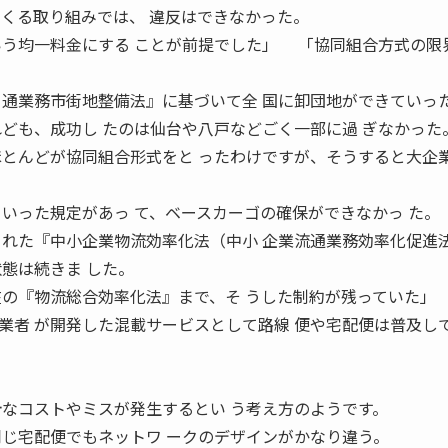
でくる取り組みでは、 違反はできなかった。
いう均一料金にする ことが前提でした」 「協同組合方式の限
 通業務市街地整備法』に基づいて全 国に卸団地ができていっ
れども、成功し たのは仙台や八戸などごく一部に過 ぎなかった
ほとんどが協同組合形式をと ったわけですが、そうすると大企業
といった規定があっ て、ベースカーゴの確保ができなかっ た。
 れた『中小企業物流効率化法（中小 企業流通業務効率化促進
態は続きま した。
在の『物流総合効率化法』まで、そ うした制約が残っていた」
業者 が開発した混載サービスとして路線 便や宅配便は普及し
計なコストやミスが発生するとい う考え方のようです。
同じ宅配便でもネットワ ークのデザインがかなり違う。