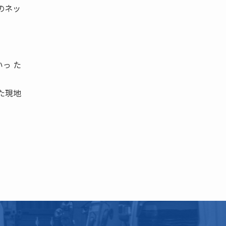
のネッ
っ た
た現地