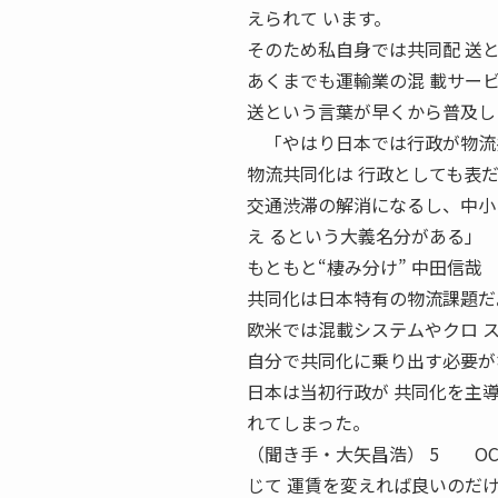
えられて います。
そのため私自身では共同配 送
あくまでも運輸業の混 載サー
送という言葉が早くから普及し
「やはり日本では行政が物流共
物流共同化は 行政としても表だ
交通渋滞の解消になるし、中小
え るという大義名分がある」
もともと“棲み分け” 中田信
共同化は日本特有の物流課題だ
欧米では混載システムやクロ 
自分で共同化に乗り出す必要が
日本は当初行政が 共同化を主
れてしまった。
（聞き手・大矢昌浩） 5 OC
じて 運賃を変えれば良いのだ