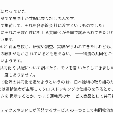
になっ ていた。
要請で問屋同士が共配に乗りだし たんです。
めて集荷して、それを各路線会 社に渡すというものでした」 
間にそれこそ数百件にも上る共同化 が全国で試みられてきたけ
ています。
んと 資金を投じ、研究や調査、実験が行 われてきたけれども
去の教訓が活かさ れているとも思えない」 ──物流の共同化に
ないようです。
同化 や共配について調べたり、モノを書 いたりしてきまし
一度もありませ ん。
 て物流の共同化を進めようというの は、日本独特の取り組み
では運輸業者が主導してクロ スドッキングの仕組みを作るとか
テムを 提示するとか、つまり運輸業のサー ビス商品として共同
 ティクスや３ＰＬが開発するサービス の一つとして共同物流