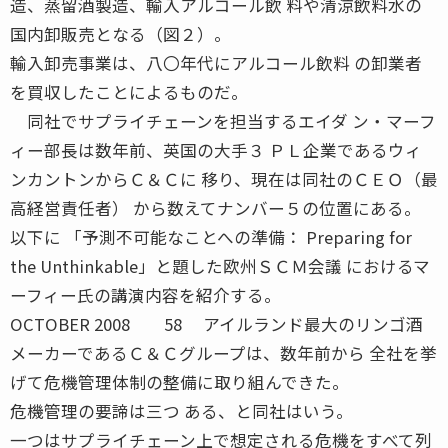
造、蒸留酒製造、輸入アルコール飲 料や清涼飲料水の
国内卸販売となる（図２）。
輸入卸売事業は、八〇年代にアルコール飲料 の卸業者
を買収したことによるものだ。
同社でサプライチェーンを担当するエイダ ン・マーフ
ィー部長は数年前、英国の大手３ ＰＬ企業であるウィ
ンカントンからＣ＆Ｃに 移り、現在は同社のＣＥＯ（最
高経営責任者） から数えてナンバー５の位置にある。
以下に 「予測不可能なことへの準備： Preparing for
the Unthinkable」と題した欧州ＳＣＭ会議 におけるマ
ーフィー氏の講演内容を紹介する。
OCTOBER 2008 58 アイルランド最大のリンゴ酒
メーカーであるＣ＆Ｃグループは、数年前から 全社を挙
げて危機管理体制の整備に取り組んできた。
危機管理の要諦は三つ ある、と同社はいう。
一つはサプライチェーン上で想定される危機をすべて列