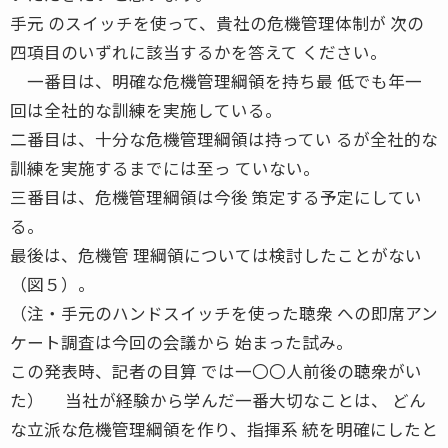
手元 のスイッチを使って、貴社の危機管理体制が 次の
四項目のいずれに該当するかを答えて ください。
一番目は、明確な危機管理綱領を持ち最 低でも年一
回は全社的な訓練を実施している。
二番目は、十分な危機管理綱領は持ってい るが全社的な
訓練を実施するまでには至っ ていない。
三番目は、危機管理綱領は今後 策定する予定にしてい
る。
最後は、危機管 理綱領については検討したことがない
（図５）。
（注・手元のハンドスイッチを使った聴衆 への即席アン
ケート調査は今回の会議から 始まった試み。
この発表時、記者の目算 では一〇〇人前後の聴衆がい
た） 当社が経験から学んだ一番大切なことは、 どん
な立派な危機管理綱領を作り、指揮系 統を明確にしたと