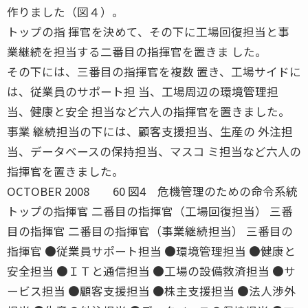
作りました（図４）。
トップの指 揮官を決めて、その下に工場回復担当と事
業継続を担当する二番目の指揮官を置きま した。
その下には、三番目の指揮官を複数 置き、工場サイドに
は、従業員のサポート担 当、工場周辺の環境管理担
当、健康と安全 担当など六人の指揮官を置きました。
事業 継続担当の下には、顧客支援担当、生産の 外注担
当、データベースの保持担当、マスコ ミ担当など六人の
指揮官を置きました。
OCTOBER 2008 60 図4 危機管理のための命令系統
トップの指揮官 二番目の指揮官（工場回復担当） 三番
目の指揮官 二番目の指揮官（事業継続担当） 三番目の
指揮官 ●従業員サポート担当 ●環境管理担当 ●健康と
安全担当 ●ＩＴと通信担当 ●工場の設備救済担当 ●サ
ービス担当 ●顧客支援担当 ●株主支援担当 ●法人渉外