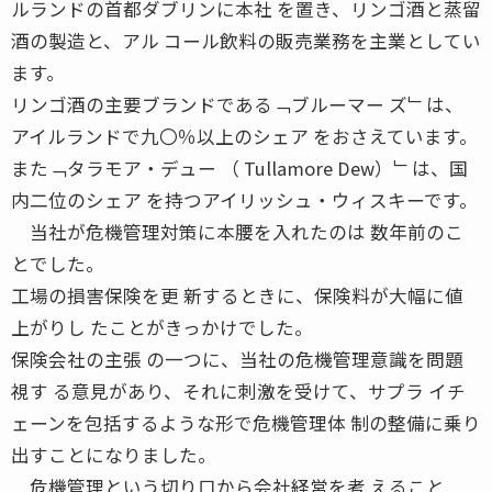
ルランドの首都ダブリンに本社 を置き、リンゴ酒と蒸留
酒の製造と、アル コール飲料の販売業務を主業としてい
ます。
リンゴ酒の主要ブランドである﹁ブルーマー ズ﹂は、
アイルランドで九〇％以上のシェア をおさえています。
また﹁タラモア・デュー （ Tullamore Dew）﹂は、国
内二位のシェア を持つアイリッシュ・ウィスキーです。
当社が危機管理対策に本腰を入れたのは 数年前のこ
とでした。
工場の損害保険を更 新するときに、保険料が大幅に値
上がりし たことがきっかけでした。
保険会社の主張 の一つに、当社の危機管理意識を問題
視す る意見があり、それに刺激を受けて、サプラ イチ
ェーンを包括するような形で危機管理体 制の整備に乗り
出すことになりました。
危機管理という切り口から会社経営を考 えること