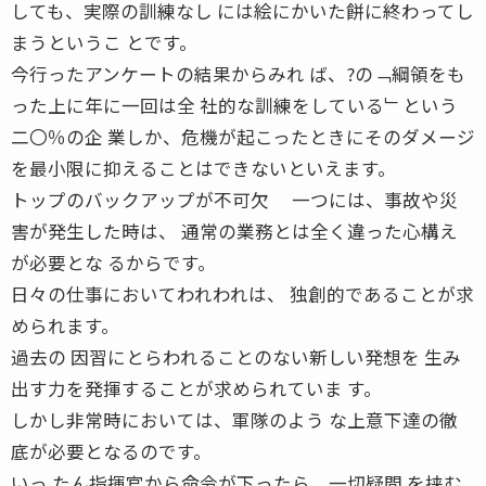
しても、実際の訓練なし には絵にかいた餅に終わってし
まうというこ とです。
今行ったアンケートの結果からみれ ば、?の﹁綱領をも
った上に年に一回は全 社的な訓練をしている﹂という
二〇％の企 業しか、危機が起こったときにそのダメージ
を最小限に抑えることはできないといえます。
トップのバックアップが不可欠 一つには、事故や災
害が発生した時は、 通常の業務とは全く違った心構え
が必要とな るからです。
日々の仕事においてわれわれは、 独創的であることが求
められます。
過去の 因習にとらわれることのない新しい発想を 生み
出す力を発揮することが求められていま す。
しかし非常時においては、軍隊のよう な上意下達の徹
底が必要となるのです。
いっ たん指揮官から命令が下ったら、一切疑問 を挟む