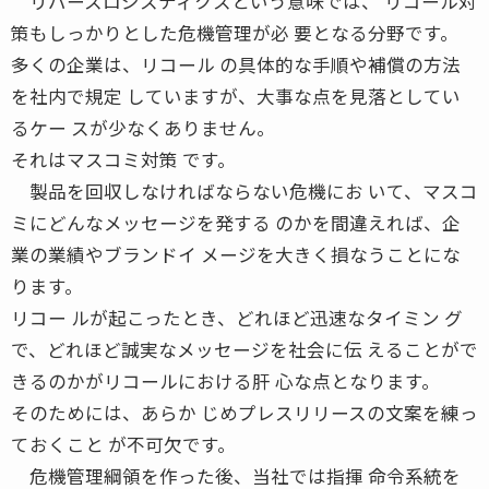
リバースロジスティクスという意味では、 リコール対
策もしっかりとした危機管理が必 要となる分野です。
多くの企業は、リコール の具体的な手順や補償の方法
を社内で規定 していますが、大事な点を見落としてい
るケー スが少なくありません。
それはマスコミ対策 です。
製品を回収しなければならない危機にお いて、マスコ
ミにどんなメッセージを発する のかを間違えれば、企
業の業績やブランドイ メージを大きく損なうことにな
ります。
リコー ルが起こったとき、どれほど迅速なタイミン グ
で、どれほど誠実なメッセージを社会に伝 えることがで
きるのかがリコールにおける肝 心な点となります。
そのためには、あらか じめプレスリリースの文案を練っ
ておくこと が不可欠です。
危機管理綱領を作った後、当社では指揮 命令系統を