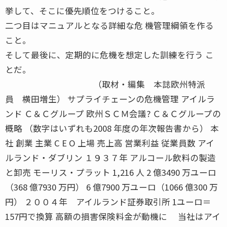
挙して、そこに優先順位をつけること。
二つ目はマニュアルとなる詳細な危 機管理綱領を作る
こと。
そして最後に、定期的に危機を想定した訓練を行う こ
とだ。
（取材・編集 本誌欧州特派
員 横田増生） サプライチェーンの危機管理 アイルラ
ンド Ｃ＆Ｃグループ 欧州ＳＣＭ会議? Ｃ＆Ｃグループの
概略 （数字はいずれも2008 年度の年次報告書から） 本
社 創業 主業 C E O 上場 売上高 営業利益 従業員数 アイ
ルランド・ダブリン １９３７年 アルコール飲料の製造
と卸売 モーリス・プラット 1,216 人 2 億3490 万ユーロ
（368 億7930 万円） 6 億7900 万ユーロ（1066 億300 万
円） ２００４年 アイルランド証券取引所 1ユーロ＝
157円で換算 高額の損害保険料金が動機に 当社はアイ