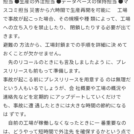
担当 ●生産の外注担当 ●データベースの保持担当 ●マ
スコミ担当 災害から六時間で生産再開を可能に 工場
で事故が起こった場合、その規模や種 類によって、工場
への立ち入りを禁止したり、 閉鎖したりする必要が出て
きます。
避難の 方法から、工場封鎖までの手順を詳細に決 めて
おくことが欠かせません。
先のリコールのときにも言及しましたよう に、プレ
スリリースも前もって準備します。
事故が起こる前にプレスリリースを用意する のは無理だ
という人もいるでしょうが、会 社概要や工場の概況や
連絡先などを定期的 にアップデートしていくだけで
も、事故に遭 遇したときには大きな時間の節約になる
は ずです。
自前の工場が稼働しなくなったときに一 番重要なの
は、どうやって短時間で外注先 を確保するかという点で