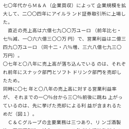
七〇年代からＭ＆Ａ（企業買収）によって 企業規模を拡
大して、二〇〇四年にアイルラ ンド証券取引所に上場し
た。
直近の売上高は六億七九〇〇万ユーロ （前年比七・
七％減、一〇六六億三〇〇万 円）で、営業利益は二億三
四九〇万ユーロ （同十二・八％増、三六八億七九三〇
万円）。
〇七年と〇八年に売上高が落ち込んでいる のは、それぞ
れ前年にスナック部門とソフト ドリンク部門を売却し
たため。
同時に〇七 年と〇八年の売上高に対する営業利益率
が、 それまでの一〇％台から三〇％前後に跳ね 上がっ
ているのは、先に挙げた売却による利 益が含まれるた
めだ（図１）。
Ｃ＆Ｃグループの主要業務は三つあり、リ ンゴ酒製