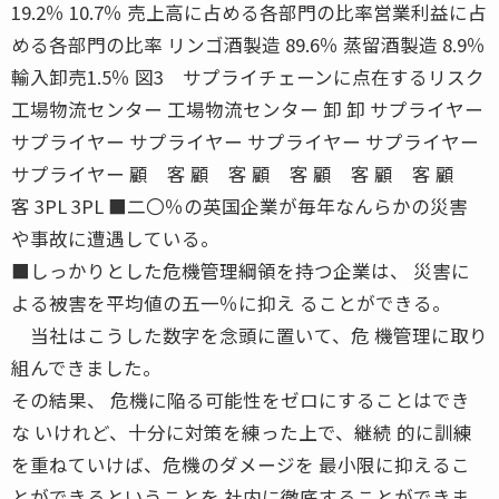
19.2％ 10.7％ 売上高に占める各部門の比率営業利益に占
める各部門の比率 リンゴ酒製造 89.6％ 蒸留酒製造 8.9％
輸入卸売1.5％ 図3 サプライチェーンに点在するリスク
工場物流センター 工場物流センター 卸 卸 サプライヤー
サプライヤー サプライヤー サプライヤー サプライヤー
サプライヤー 顧 客 顧 客 顧 客 顧 客 顧 客 顧
客 3PL 3PL ■二〇％の英国企業が毎年なんらかの災害
や事故に遭遇している。
■しっかりとした危機管理綱領を持つ企業は、 災害に
よる被害を平均値の五一％に抑え ることができる。
当社はこうした数字を念頭に置いて、危 機管理に取り
組んできました。
その結果、 危機に陥る可能性をゼロにすることはでき
な いけれど、十分に対策を練った上で、継続 的に訓練
を重ねていけば、危機のダメージを 最小限に抑えるこ
とができるということを 社内に徹底することができま