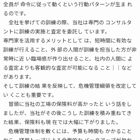
全員が 命令に従って動くという行動パターンが生ま れ
るのです。
全社を挙げての訓練の際、当社は専門の コンサルタ
ントに訓練の実施と査定を委託し ています。
専門家を活用するメリットとして は、短時間に有効な
訓練が行えること、外 部の人間が訓練を担当した方が非
常時に近 い臨場感が作り出せること、社内の人間に よ
る査定よりも客観的な査定が可能になる こと││など
があります。
そして訓練の結 果を反映して、危機管理綱領を改定して
い くことも重要です。
冒頭に当社の工場の保険料が高かったと いう話をし
ましたが、当社がその後こうし た訓練を積み重ねてき
た結果、保険料も現 在では大幅に下がりました。
危機管理体制を敷くには、予算も時間も かかること
から、経営トップによる全面的な バックアップが欠か