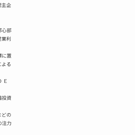
荷主企
都心部
営業利
標に置
による
 Ｅ
備投資
などの
の注力