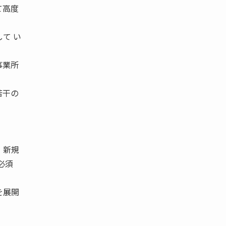
て高度
て い
事業所
。
若干の
、新規
は必須
を展開
。