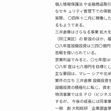
個人情報保護法 や金融商品取
なセキ ュリティ管理下での保
実際、 〇四年十二月に稼働し
るもようである。
三井倉庫はさらなる事業 拡大
（同江東区）の 新設のほか、
〇八年度設備投資は三四〇億円
苦戦を強いられている。
営業利益でみると、〇七年度は
〇八年 度は七八億円を目標と
主な要因は、マレー シアや北
案件の立ち 三井倉庫 設備投
設備投資の積極化に転じ、資本
物流事業ではＢ ＰＯ（ビジネ
するが、 今後の成長には同事
一柳 創 大和総研 企業調査第一