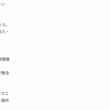
てい
ろう。
は八・
業環境
が懸念
ングニ
を提供