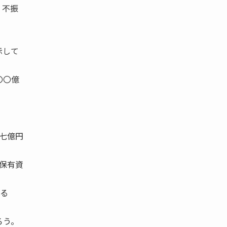
、不振
示して
〇〇億
 七億円
、保有資
いる
ろう。