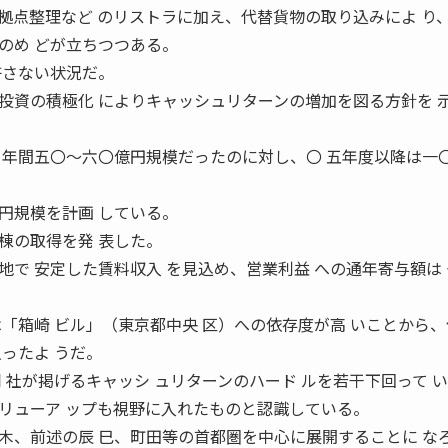
点整理など のリストラに加え、代替貨物の取り込みによ り
のめ どが立ちつつある。
許さない状況だ。
資の積極化 によりキャッシュリターンの増加を図る方針を 
 年間五〇〜六〇億円規模だったのに対し、〇 五年度以降は一
円規模を計画 している。
棟の取得を発 表した。
で 安定した賃料収入 を見込め、営業利益 への通年寄与額は
「箱崎 ビル」（東京都中央 区）への依存度が高 いことから
ったよ うだ。
 社が掲げるキャッシ ュリターンのハード ルを若干下回って 
リューア ップも視野に入れたものと認識している。
、前述の辰 巳、町田等の首都圏を中心に展開することに な