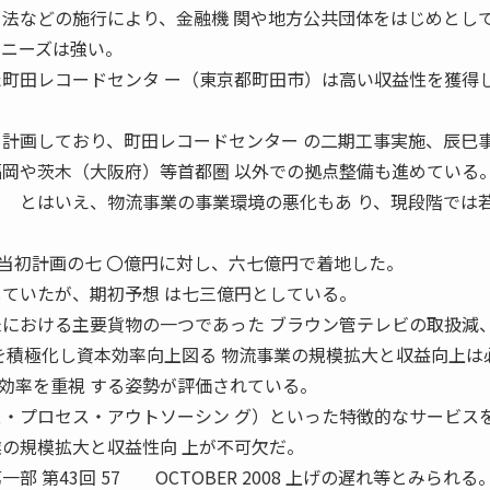
引法などの施行により、金融機 関や地方公共団体をはじめとし
管ニーズは強い。
た町田レコードセンタ ー（東京都町田市）は高い収益性を獲得し
を計画しており、町田レコードセンター の二期工事実施、辰巳
福岡や茨木（大阪府）等首都圏 以外での拠点整備も進めている
 とはいえ、物流事業の事業環境の悪化もあ り、現段階では
当初計画の七 〇億円に対し、六七億円で着地した。
していたが、期初予想 は七三億円としている。
米における主要貨物の一つであった ブラウン管テレビの取扱減
資を積極化し資本効率向上図る 物流事業の規模拡大と収益向上
効率を重視 する姿勢が評価されている。
ス・プロセス・アウトソーシン グ）といった特徴的なサービス
業の規模拡大と収益性向 上が不可欠だ。
部 第43回 57 OCTOBER 2008 上げの遅れ等とみられる