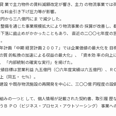
貸 業で主力物件の賃料減額改定が響き、主力 の物流事業では
的な料金引き下げ圧力等が影響。
億円から三八億円にま で減少した。
 整備を通じた事業規模拡大により物流事業の 採算が改善し、
料下落に歯止めがかかったこともあり、 直近の二〇〇七年度の
る。
計画「中期 経営計画２００７」では企業価値の最大化を 目
の質 的転換の加速による収益の最大化」、「資本効 率の向上
、 「内部統制の確実な実行」を掲げた。
数値目標は営業利益 九五億円（〇六年度実績は六五億円）、ＲＯ
上（同五・ 七％）。
建設 や既存物流施設の再開発を中心に、三〇〇億 円程度の設
みの一つと して、個人情報が記載された契約書、取引履 歴
うＢ ＰＯ（ビジネス・プロセス・アウトソーシング） 事業へ