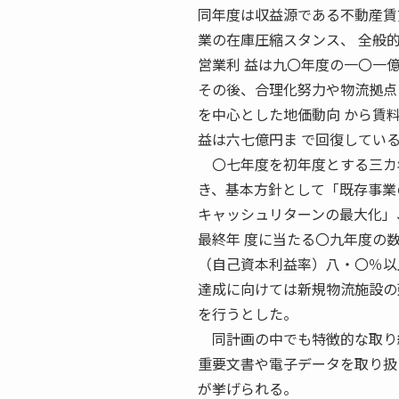
同年度は収益源である不動産賃
業の在庫圧縮スタンス、 全般
営業利 益は九〇年度の一〇一
その後、合理化努力や物流拠点
を中心とした地価動向 から賃
益は六七億円ま で回復してい
〇七年度を初年度とする三カ年
き、基本方針として「既存事業
キャッシュリターンの最大化」
最終年 度に当たる〇九年度の
（自己資本利益率）八・〇％以
達成に向けては新規物流施設の
を行うとした。
同計画の中でも特徴的な取り組
重要文書や電子データを取り扱
が挙げられる。