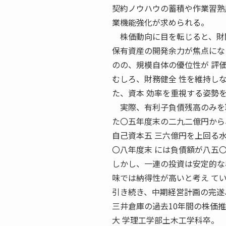
契約ノウハウの蓄積や作業習熟
業機能強化が求められる。
株価動向に目を転じると、財閥
保有資産の開発余力が焦点にな
のの、規模自体の優位性が 評
むしろ、財務健全 性を維持し
た、資本 効率を重視する姿勢
実際、有利子負債残高のみを取
た〇五年度末の二九二億円から
自己資本五 三六億円を上回る
〇八年度末 には負債額が八五
しかし、一連の投資は安定的な
味では納得性が高いと考え て
引き続き、中期経営計画の完遂
三井倉庫の過去10年間の株価推
大 学理工学部土木工学科卒。