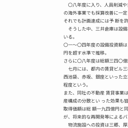
〇八年度に入り、人員削減や拠
の海外事業でも採算改善に一定
それでも計画達成には予 断を
そうした中、三井倉庫は設備投
いる。
〇一〜〇四年度の設備投資額は
円を超す水準で推移。
さらに〇八年度は総額三四〇億
七月には、都内の賃貸ビル三
西池袋、赤坂、銀座といった立地
程度という。
また、同社の不動産 賃貸事業は
産構成の分散とい った効果も狙
取得価額は総 額一九四億円と同
が、将来的な再開発等によるバ
物流施設への投資は三郷、厚木