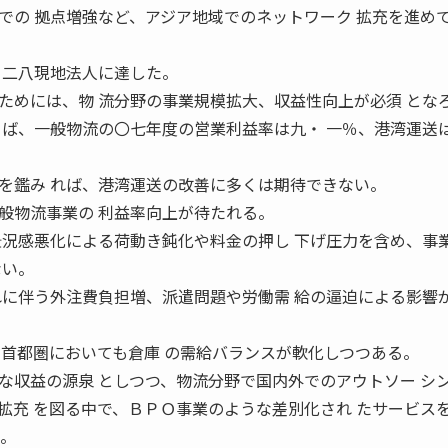
での 拠点増強など、アジア地域でのネットワーク 拡充を進め
・二八現地法人に達した。
めには、物 流分野の事業規模拡大、収益性向上が必須 とな
 ば、一般物流の〇七年度の営業利益率は九・ 一％、港湾運送
を鑑み れば、港湾運送の改善に多くは期待できない。
般物流事業の 利益率向上が待たれる。
況感悪化による荷動き鈍化や料金の押し 下げ圧力を含め、事
ない。
れに伴う外注費負担増、派遣問題や労働需 給の逼迫による影響
、首都圏においても倉庫 の需給バランスが軟化しつつある。
収益の源泉 としつつ、物流分野で国内外でのアウトソー シ
拡充 を図る中で、ＢＰＯ事業のような差別化され たサービス
う。