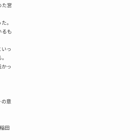
めた営
った。
いるも
といっ
る。
低かっ
その意
早稲田