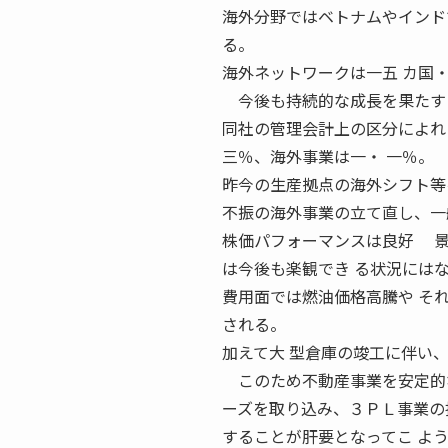
海外分野ではベトナムやインド
る。
海外ネットワークは一五 カ国
今後も持続的な成長を果たすた
同社の管理会計上の区分によれ
三％、海外事業は一・ 一％。
昨今の生産拠点の海外シフト等
不振の海外事業の立て直し、一
株価パフォーマンスは良好 景
は今後も楽観でき る状況には
費用面では燃油価格高騰や そ
される。
加えて大 型倉庫の竣工に伴い
このため不動産事業を安定的な
ーズを取り込み、３ＰＬ事業の
することが肝要となってこ よ