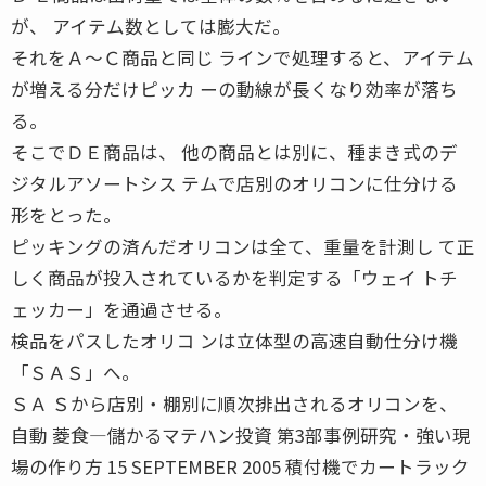
が、 アイテム数としては膨大だ。
それをＡ〜Ｃ商品と同じ ラインで処理すると、アイテム
が増える分だけピッカ ーの動線が長くなり効率が落ち
る。
そこでＤＥ商品は、 他の商品とは別に、種まき式のデ
ジタルアソートシス テムで店別のオリコンに仕分ける
形をとった。
ピッキングの済んだオリコンは全て、重量を計測し て正
しく商品が投入されているかを判定する「ウェイ トチ
ェッカー」を通過させる。
検品をパスしたオリコ ンは立体型の高速自動仕分け機
「ＳＡＳ」へ。
ＳＡ Ｓから店別・棚別に順次排出されるオリコンを、
自動 菱食―儲かるマテハン投資 第3部事例研究・強い現
場の作り方 15 SEPTEMBER 2005 積付機でカートラック