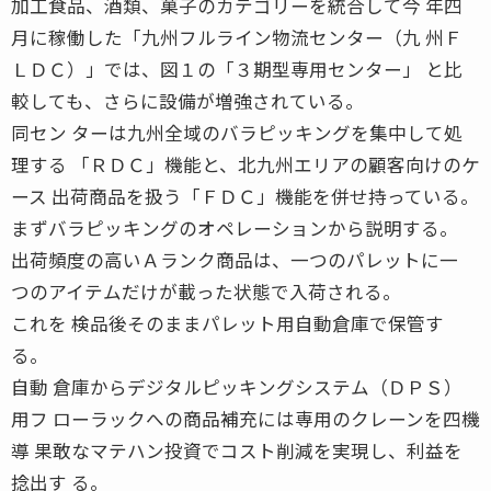
加工食品、酒類、菓子のカテゴリーを統合して今 年四
月に稼働した「九州フルライン物流センター（九 州Ｆ
ＬＤＣ）」では、図１の「３期型専用センター」 と比
較しても、さらに設備が増強されている。
同セン ターは九州全域のバラピッキングを集中して処
理する 「ＲＤＣ」機能と、北九州エリアの顧客向けのケ
ース 出荷商品を扱う「ＦＤＣ」機能を併せ持っている。
まずバラピッキングのオペレーションから説明する。
出荷頻度の高いＡランク商品は、一つのパレットに一
つのアイテムだけが載った状態で入荷される。
これを 検品後そのままパレット用自動倉庫で保管す
る。
自動 倉庫からデジタルピッキングシステム（ＤＰＳ）
用フ ローラックへの商品補充には専用のクレーンを四機
導 果敢なマテハン投資でコスト削減を実現し、利益を
捻出す る。