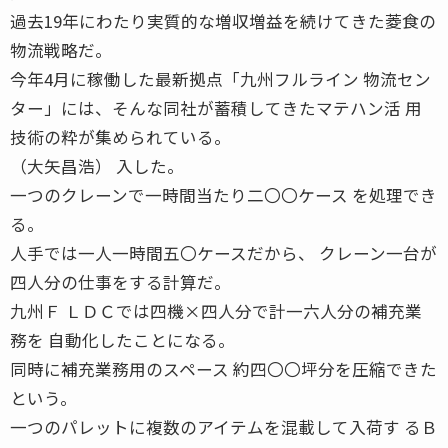
過去19年にわたり実質的な増収増益を続けてきた菱食の
物流戦略だ。
今年4月に稼働した最新拠点「九州フルライン 物流セン
ター」には、そんな同社が蓄積してきたマテハン活 用
技術の粋が集められている。
（大矢昌浩） 入した。
一つのクレーンで一時間当たり二〇〇ケース を処理でき
る。
人手では一人一時間五〇ケースだから、 クレーン一台が
四人分の仕事をする計算だ。
九州Ｆ ＬＤＣでは四機×四人分で計一六人分の補充業
務を 自動化したことになる。
同時に補充業務用のスペース 約四〇〇坪分を圧縮できた
という。
一つのパレットに複数のアイテムを混載して入荷す るＢ