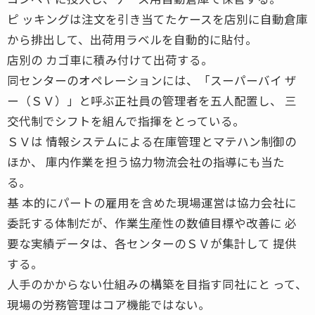
ピ ッキングは注文を引き当てたケースを店別に自動倉庫
から排出して、出荷用ラベルを自動的に貼付。
店別の カゴ車に積み付けて出荷する。
同センターのオペレーションには、「スーパーバイ ザ
ー（ＳＶ）」と呼ぶ正社員の管理者を五人配置し、 三
交代制でシフトを組んで指揮をとっている。
ＳＶは 情報システムによる在庫管理とマテハン制御の
ほか、 庫内作業を担う協力物流会社の指導にも当た
る。
基 本的にパートの雇用を含めた現場運営は協力会社に
委託する体制だが、作業生産性の数値目標や改善に 必
要な実績データは、各センターのＳＶが集計して 提供
する。
人手のかからない仕組みの構築を目指す同社にと って、
現場の労務管理はコア機能ではない。