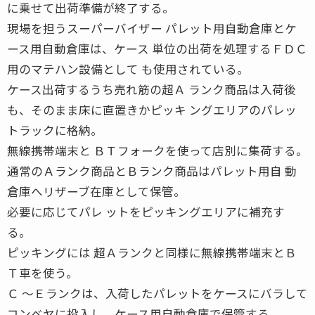
に乗せて出荷準備が終了する。
現場を担うスーパーバイザー パレット用自動倉庫とケ
ース用自動倉庫は、ケース 単位の出荷を処理するＦＤＣ
用のマテハン設備として も使用されている。
ケース出荷するうち売れ筋の超Ａ ランク商品は入荷後
も、そのまま床に直置きかピッキ ングエリアのパレッ
トラックに格納。
無線携帯端末と ＢＴフォークを使って店別に集荷する。
通常のＡランク商品とＢランク商品はパレット用自 動
倉庫へリザーブ在庫として保管。
必要に応じてパレ ットをピッキングエリアに補充す
る。
ピッキングには 超Ａランクと同様に無線携帯端末とＢ
Ｔ車を使う。
Ｃ 〜Ｅランクは、入荷したパレットをケースにバラして
コンベヤに投入し、ケース用自動倉庫で保管する。