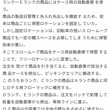
ランク〜Ｅランクの商品にはケース用の自動倉庫 を使
う。
商品の製造日管理と先入れ先出しを徹底す るため、従
来は商品ごとに保管ロケーションを固定し ていた。
しかし固定ロケーションは、回転率の低いス ロームーブ
商品でも一定の棚スペースを占領してしま うために保管
効率が悪い。
そこでスロームーブ商品をケース用自動倉庫で保管 する
ことで、フリーロケーションに変更した。
注文を 受けて商品を引き当てると、自動倉庫が該当する
商 品ケースを排出し、ピッキングエリアに搬送する。
こ のうちＢランク、Ｃランクの商品はＡランク商品と同
じＤＰＳ用フローラックに補充する。
Ｄランク、Ｅランクの商品は、注文をバッチで処理 して
総量を自動倉庫から排出、専用ラインに運ぶ。
Ｄ Ｅ商品は出荷量では全体の数％を占めるに過ぎない