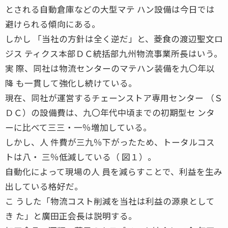
とされる自動倉庫などの大型マテ ハン設備は今日では
避けられる傾向にある。
しかし 「当社の方針は全く逆だ」と、菱食の渡辺聖文ロ
ジス ティクス本部ＤＣ統括部九州物流事業所長はいう。
実 際、同社は物流センターのマテハン装備を九〇年以
降 も一貫して強化し続けている。
現在、同社が運営するチェーンストア専用センター （Ｓ
ＤＣ）の設備費は、九〇年代中頃までの初期型セ ンタ
ーに比べて三三・一％増加している。
しかし、人 件費が三九％下がったため、トータルコス
トは八・ 三％低減している（ 図１）。
自動化によって現場の人 員を減らすことで、利益を生み
出している格好だ。
こ うした「物流コスト削減を当社は利益の源泉として
き た」と廣田正会長は説明する。