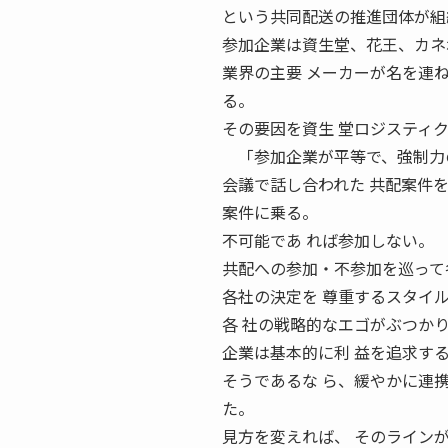
という共同配送の推進団体が組
参加企業は資生堂、花王、カネ
業界の主要 メーカーが名を連
る。
その要因を資生 堂ロジスティ
「参加企業が平等で、強制力の
会議で話し合われた 共配案件
案件に乗る。
不可能であ れば参加しない。
共配への参加・不参加を巡って
各社の決定を 尊重するスタイ
各 社の戦略的なエゴがぶつか
企業は基本的に利 益を追求す
そうであるな ら、緩やかに連
た。
見方を変えれば、 そのライン