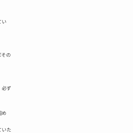
てい
ばその
、必ず
固め
ていた