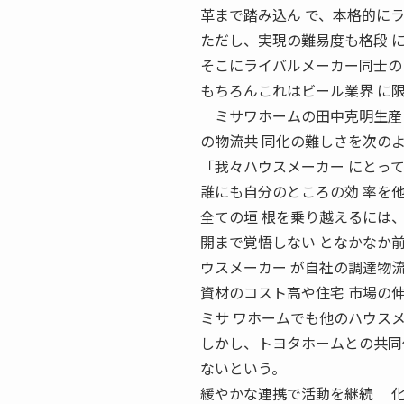
革まで踏み込ん で、本格的に
ただし、実現の難易度も格段 
そこにライバルメーカー同士の
もちろんこれはビール業界 に
ミサワホームの田中克明生産・
の物流共 同化の難しさを次の
「我々ハウスメーカー にとっ
誰にも自分のところの効 率を
全ての垣 根を乗り越えるには
開まで覚悟しない となかなか
ウスメーカー が自社の調達物
資材のコスト高や住宅 市場の
ミサ ワホームでも他のハウス
しかし、トヨタホームとの共同
ないという。
緩やかな連携で活動を継続 化粧