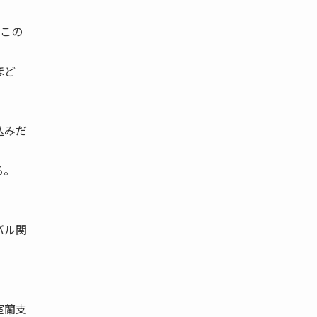
この
ほど
込みだ
る。
バル関
室蘭支