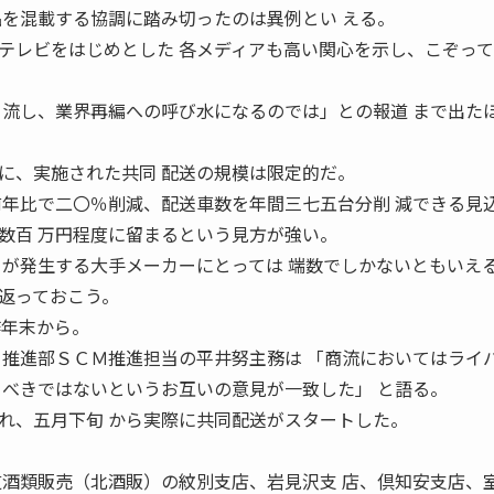
品を混載する協調に踏み切ったのは異例とい える。
レビをはじめとした 各メディアも高い関心を示し、こぞって
。
 流し、業界再編への呼び水になるのでは」との報道 まで出た
、実施された共同 配送の規模は限定的だ。
前年比で二〇％削減、配送車数を年間三七五台分削 減できる見
数百 万円程度に留まるという見方が強い。
トが発生する大手メーカーにとっては 端数でしかないともいえ
返っておこう。
昨年末から。
Ｍ推進部ＳＣＭ推進担当の平井努主務は 「商流においてはライ
うべきではないというお互いの意見が一致した」 と語る。
れ、五月下旬 から実際に共同配送がスタートした。
道酒類販売（北酒販）の紋別支店、岩見沢支 店、倶知安支店、