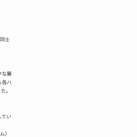
同士
クな展
ら各ハ
きた。
してい
ラム）