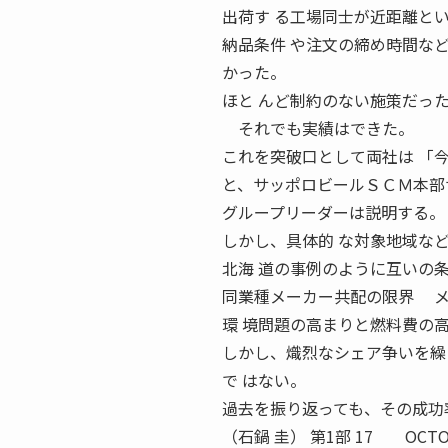
出荷す る工場同士が近距離と
納品条件 や注文の締め時間な
かった。
ほと んど制約のない施策だっ
それでも実績はできた。
これを突破口として両社は 「
と、サッポロビールＳＣＭ本部
グループリーダーは説明する。
しかし、具体的 な対象地域な
北海 道の事例のように互いの
同業種メーカー共配の限界 メ
環 境問題の高まりと燃料費の
しかし、熾烈なシェア争いを繰
で はない。
過去を振り返っても、その成功
（石鍋 圭） 第1部 17 OC