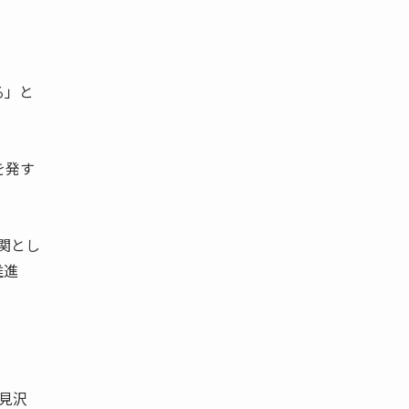
る」と
を発す
関とし
推進
岩見沢