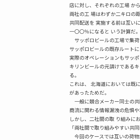
店に対し、それぞれの工場 か
両社の工 場はわずか二キロの
共同配送を 実施する前は互い
一〇〇％になると いう計算だ
サッポロビールの工場で集荷し
サッポロビールの既存ルートに
実際のオペレーションもサッポ
キリンビールの元請けであるキ
る。
これは、 北海道においては既
があったためだ。
一般に競合メーカー同士の共
商流に関わる情報漏洩の危惧や
しかし、二社間の取 り組みに
「両社間で取り組みやすい共同
今回のケースでは互いの荷物が