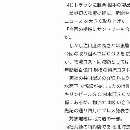
同じトラックに競合 相手の製
業界初の物流提携に、新聞やテ
ニュース を大きく取り上げた
「今回の提携にサントリーも合
だ。
しかし注目度の高さとは裏腹に
今回の取り組みではＣＯ２を 
が、物流コスト削減額としては
年間数百億円 規模の物流コス
両社の共同配送の詳細を振り
水面下 で協議が始まったのは
キリンビールＳＣ Ｍ本部ＳＣ
係にあるが、物流では競 い合
先記の通り四月にプレス発表さ
対象地域は北海道の一部。
両社共通の特約店であ る北海