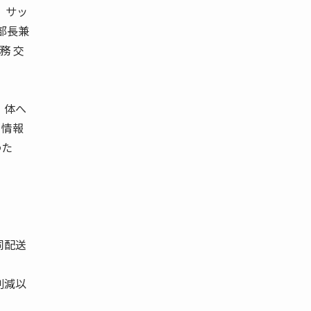
、サッ
部長兼
務 交
 体へ
る情報
わた
同配送
削減以