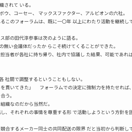
織されて いる。
ボウ、コーセー、 マックスファクター、アルビオンの六社。
ねるこのフォーラムは、既に一〇年 以上にわたり活動を継続し
クス部の田代淳参事は次のように語る。
無い会議体だったか らこそ続けてくることができた。
を担当者が各社に持ち帰り、社内で協議し た結果、可能であれ
各 社間で調整するということもしない。
ルを貫いてきた」 フォーラムでの決定に強制力を持たせれば
り合う。
る組織なのだから当然だ。
携し、それぞれの事情を尊重する形 で活動しようという方針を
が競合するメーカー同士の共同配送の限界 だと当初から判断し