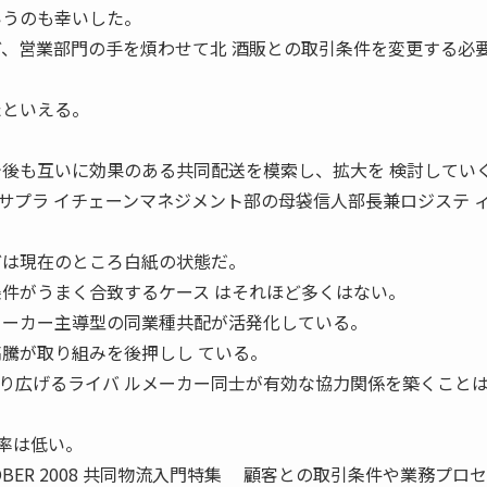
いうのも幸いした。
ど、営業部門の手を煩わせて北 酒販との取引条件を変更する必
たといえる。
今後も互いに効果のある共同配送を模索し、拡大を 検討してい
サプラ イチェーンマネジメント部の母袋信人部長兼ロジステ 
どは現在のところ白紙の状態だ。
条件がうまく合致するケース はそれほど多くはない。
ーカー主導型の同業種共配が活発化している。
高騰が取り組みを後押しし ている。
り広げるライバ ルメーカー同士が有効な協力関係を築くこと
率は低い。
TOBER 2008 共同物流入門特集 顧客との取引条件や業務プロ