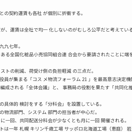
の契約運賃も各社 が個別に折衝する。
だが、運賃は全社で均一 化しないのがむしろ公平だと考えてい
九九七年。
である全国化粧品小売協同組合連 合会から要請されたことに端
コストの削減、荷受け側の負担軽減 の三点だ。
員が集まる「コス メ物流フォーラム 21 」を最高意志決定機
に編成される「全体会議」と、 事務局の役割を果たす「共同化
の具体的 検討をする「分科会」を設置している。
物流部門、システム 部門の担当者が中心だ。
月に一回、共同配送分科会が少なくとも月に一回 開催される。
は一年 札幌 キリン千歳工場 サッポロ北海道工場（恵庭） 