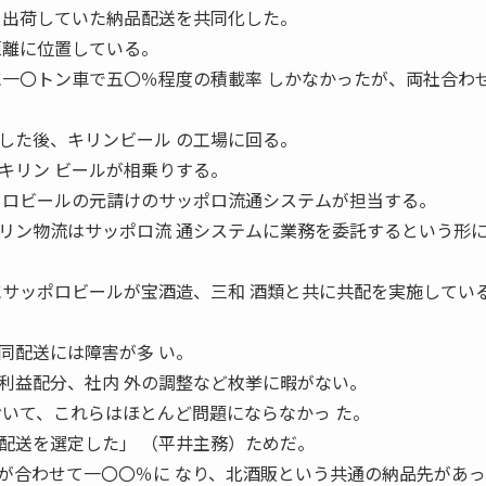
ら出荷していた納品配送を共同化した。
距離に位置している。
に一〇トン車で五〇％程度の積載率 しかなかったが、両社合わ
。
た後、キリンビール の工場に回る。
キリン ビールが相乗りする。
 ロビールの元請けのサッポロ流通システムが担当する。
リン物流はサッポロ流 通システムに業務を委託するという形
にサッポロビールが宝酒造、三和 酒類と共に共配を実施してい
同配送には障害が多 い。
利益配分、社内 外の調整など枚挙に暇がない。
おいて、これらはほとんど問題にならなかっ た。
配送を選定した」 （平井主務）ためだ。
合わせて一〇〇％に なり、北酒販という共通の納品先があっ