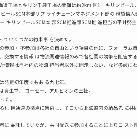
北海道工場とキリン千歳工場の距離は約2km 図1 キリンビール
ビールSCM本部サプ ライチェーンマネジメント部の 母袋信人
 キリンビールSCM本 部SCM推進部SCM推 進担当の平井努主
ていくつかの約束事 を決めた。
の参加・ 不参加は各社の自由という項目の他に、フォーラム自
、交換する情報 は物流関連情報のみで各社間の競争を阻害す
た情報は自社内の物流 担当者以外に開示しない、など多岐に
発足初年度でもあ る九七年。
は資生堂、 コーセー、アルビオンの三社。
まった。
る札 幌通運の拠点に集荷し、そこから北海道内の納品先 に共
者に 委託していたが、共同配送に参加することによりコ スト