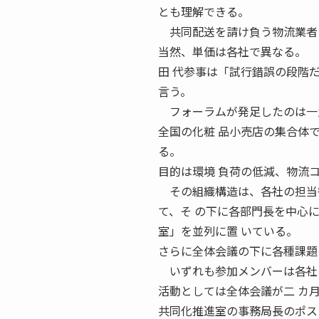
とも理解できる。
共同配送を請け負う物流業者と
当然、単価は各社で異なる。
田 代参事は「試行錯誤の段階
言う。
フォーラムが発足したのは一
全国の化粧 品小売店の集合体
る。
目的は環境 負荷の低減、物流
その組織構造は、各社の担当役
て、そ の下に各部門長を中心
室」を並列に置 いている。
さらに全体会議の下に各種課題
いずれも参加メンバーは各社の
活動としては全体会議が二 カ
共同化推進室の事務局長のポスト