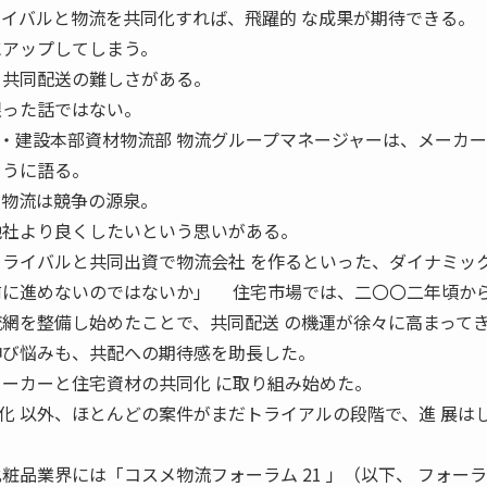
ライバルと物流を共同化すれば、飛躍的 な成果が期待できる。
にアップしてしまう。
 共同配送の難しさがある。
限った話ではない。
建設本部資材物流部 物流グループマネージャーは、メーカー
ように語る。
て物流は競争の源泉。
他社より良くしたいという思いがある。
、ライバルと共同出資で物流会社 を作るといった、ダイナミッ
前に進めないのではないか」 住宅市場では、二〇〇二年頃か
流網を整備し始めたことで、共同配送 の機運が徐々に高まって
伸び悩みも、共配への期待感を助長した。
メーカーと住宅資材の共同化 に取り組み始めた。
化 以外、ほとんどの案件がまだトライアルの段階で、進 展は
品業界には「コスメ物流フォーラム 21 」（以下、 フォー