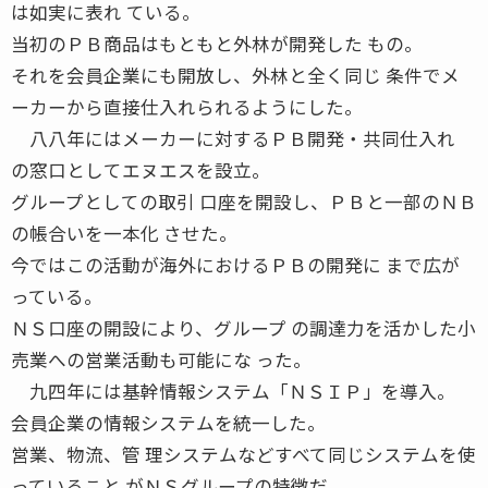
は如実に表れ ている。
当初のＰＢ商品はもともと外林が開発した もの。
それを会員企業にも開放し、外林と全く同じ 条件でメ
ーカーから直接仕入れられるようにした。
八八年にはメーカーに対するＰＢ開発・共同仕入れ
の窓口としてエヌエスを設立。
グループとしての取引 口座を開設し、ＰＢと一部のＮＢ
の帳合いを一本化 させた。
今ではこの活動が海外におけるＰＢの開発に まで広が
っている。
ＮＳ口座の開設により、グループ の調達力を活かした小
売業への営業活動も可能にな った。
九四年には基幹情報システム「ＮＳＩＰ」を導入。
会員企業の情報システムを統一した。
営業、物流、管 理システムなどすべて同じシステムを使
っていること がＮＳグループの特徴だ。