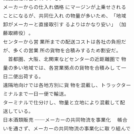
メーカーからの仕入れ価格 にマージンが上乗せされる
ことになるが、共同仕入れ の物量が多いため、「地域
卸がメーカーと直接取引す るよりはかなり安い」（加
藤取締役）。
センターから営 業所までの配送コストは各社の負担だ
が、多くの営業 所の貨物を合積みするため割安だ。
首都圏、大阪、北関東などセンターの近距離圏で 物
量の多い地域では、各営業拠点の貨物を合積みし て一
日二便出荷する。
遠隔地向けでは各地方別に貨 物を混載し、トラックター
ミナルまで一日一便で輸送。
ターミナルで仕分けし、物量と立地により混載して配
送している。
日本酒類販売 ──メーカーの共同物流を事業化 帳合
いを通さず、メーカーの共同物流の事業化に取 り組んで