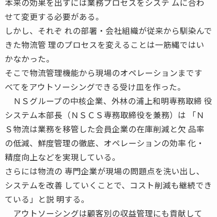
本来の効果を出すには業務プロセスをシステ ムに合わ
せて変更する必要がある。
しかし、それぞ れの部署・会社組織が従来から馴染んで
きた物流管 理のプロセスを変えることは一筋縄ではい
かなかった。
そこで物流管理機能から現場のオペレーションまです
べてをアウトソーシングできる受け皿を作った。
ＮＳグループの中核企業、外林の浦上和明専務取締 役
システム本部長（ＮＳＣＳ専務取締役を兼務）は 「Ｎ
Ｓ物流は業務を移管した会員企業の在庫削減と欠 品率
の低減、鮮度管理の徹底、オペレーションの効率 化・
精度向上などを実現している。
さらには物流の 専門企業が現場の問題点を洗い出し、
システムを改善 していくことで、コスト削減も継続でき
ている」と説 明する。
アウトソーシングは顧客別の収益管理にも貢献して