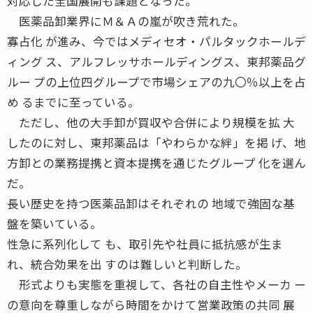
対応した全国展開も課題となった。
医薬品卸業界にＭ＆Ａの嵐が吹き荒れた。
寡占化 が進み、今ではメディセオ・パルタックホールデ
ィング ス、アルフレッサホールディングス、東邦薬品グ
ルー プの上位四グループで市場シェアの九〇％以上を占
め るまでに至っている。
ただし、他の大手卸が買収や合併により規模を拡 大
したのに対し、東邦薬品は「やわらかな絆」を掲 げ、地
方卸との業務提携と資本提携を通じたグループ 化を選ん
だ。
長い歴史を持つ医薬品卸はそれぞれの 地域で強固な基
盤を築いている。
性急に系列化して も、取引先や社員に抵抗感が生ま
れ、統合効果を出 すのは難しいと判断した。
形式よりも実態を重視して、各社の自主性やメーカ ー
の意向を尊重しながら時間をかけて営業政策の共同 展