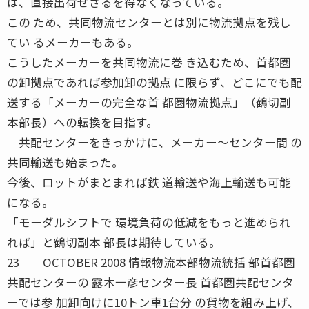
は、直接出荷せざるを得なくなっている。
この ため、共同物流センターとは別に物流拠点を残し
てい るメーカーもある。
こうしたメーカーを共同物流に巻 き込むため、首都圏
の卸拠点であれば参加卸の拠点 に限らず、どこにでも配
送する「メーカーの完全な首 都圏物流拠点」（鶴切副
本部長）への転換を目指す。
共配センターをきっかけに、メーカー〜センター間 の
共同輸送も始まった。
今後、ロットがまとまれば鉄 道輸送や海上輸送も可能
になる。
「モーダルシフトで 環境負荷の低減をもっと進められ
れば」と鶴切副本 部長は期待している。
23 OCTOBER 2008 情報物流本部物流統括 部首都圏
共配センターの 露木一彦センター長 首都圏共配センタ
ーでは参 加卸向けに10トン車1台分 の貨物を組み上げ、