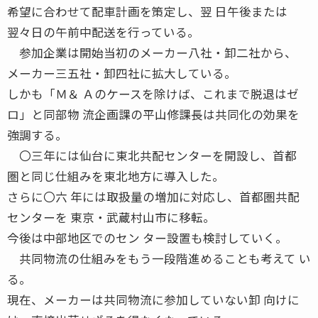
希望に合わせて配車計画を策定し、翌 日午後または
翌々日の午前中配送を行っている。
参加企業は開始当初のメーカー八社・卸二社から、
メーカー三五社・卸四社に拡大している。
しかも「Ｍ＆ Ａのケースを除けば、これまで脱退はゼ
ロ」と同部物 流企画課の平山修課長は共同化の効果を
強調する。
〇三年には仙台に東北共配センターを開設し、首都
圏と同じ仕組みを東北地方に導入した。
さらに〇六 年には取扱量の増加に対応し、首都圏共配
センターを 東京・武蔵村山市に移転。
今後は中部地区でのセン ター設置も検討していく。
共同物流の仕組みをもう一段階進めることも考えて い
る。
現在、メーカーは共同物流に参加していない卸 向けに