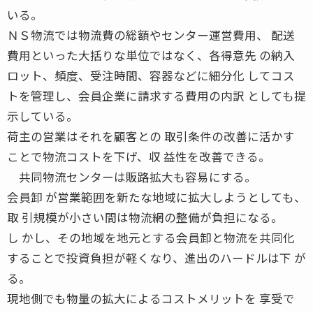
いる。
ＮＳ物流では物流費の総額やセンター運営費用、 配送
費用といった大括りな単位ではなく、各得意先 の納入
ロット、頻度、受注時間、容器などに細分化 してコス
トを管理し、会員企業に請求する費用の内訳 としても提
示している。
荷主の営業はそれを顧客との 取引条件の改善に活かす
ことで物流コストを下げ、収 益性を改善できる。
共同物流センターは販路拡大も容易にする。
会員卸 が営業範囲を新たな地域に拡大しようとしても、
取 引規模が小さい間は物流網の整備が負担になる。
し かし、その地域を地元とする会員卸と物流を共同化
することで投資負担が軽くなり、進出のハードルは下 が
る。
現地側でも物量の拡大によるコストメリットを 享受で