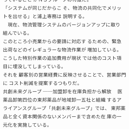
「システムが同じだからこ そ、物流の共同化でメリッ
トを出せる」と浦上専務は 説明する。
現在、物流管理システムのバージョンアップに取り
組んでいる。
このところ小売業からの要請に対応す るための、緊急
出荷などのイレギュラーな物流作業が 増加している。
こうした特別作業の追加費用が現状 では他のコスト項
目に埋没してしまっている。
それを 顧客別の営業経費に反映させることで、営業部門
に コスト削減を提案するつもりだ。
共創未来グループ ──加盟卸を在庫負担から解放 医
薬品卸第四位の東邦薬品が地域卸一五社と組織 するア
ライアンスグループ「共創未来グループ」では、 東邦薬
品と全く資本関係のないメンバーまで含めた在 庫の一
元化を実施している。