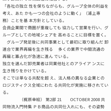
「各社の独立 性を保ちながらも、グループ全体の利益を
考え、あた かも一つの会社のように動く」（浦上専
務）ことを基 本方針としている。
会員企業間で商圏が重複しても 協力して営業を行い、グ
ループとしての地域シェアを 高めることに目標を置く。
グループ発足後に共同事業として最初に取り組んだ 卸
連合で業界再編を生き残る 多くの業界で中間流通の
再編と寡占化が急速に進ん でいる。
独立を選んだ卸売業者は同業他社とのアライア ンスに
生き残りをかけている。
そこでは単なる共配を超 え、法人格の異なる企業との
ロジスティクス全域にわた る共同化が実施に移されてい
る。
（梶原幸絵） 第2部 21 OCTOBER 2008 共
同物流入門特集 ＰＢ商品の共同仕入れにも、その姿勢