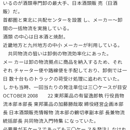
いるのが酒類専門卸の最大手、日本酒類販 売（日酒
販）だ。
首都圏と東北に共配センターを設置 し、メーカー〜卸
間の一括物流を実施している。
酒類 の中心は日本酒と焼酎。
近畿地方と九州地方の中小 メーカーが利用している。
共同物流の狙いは卸側の物流効率化にあった。
メー カーは卸の物流拠点に商品を納入するため、それ
ぞれ チャーター便や路線便を手配しており、卸側では一
日 数十台ものトラックの荷受け処理に追われていた。
し かも当時、一回当たりの発注単位は三〇ケースが目安
OCTOBER 2008 22 東邦薬品の有留逸郎執 行役員物
流本部本部長 東邦薬品の加藤勝哉取 締役経営企画本部
長 日本酒類販売情報物 流本部の鶴切孝副本部 長兼物流
統括部長 共同物流入門特集 になっていた。
必要量が五ケースであっても三〇ケー スを発注しなけれ