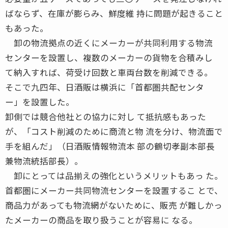
ばならず、在庫が膨らみ、鮮度維 持に問題が起きること
もあった。
卸の物流拠点の近くにメーカーが共同利用する物流
センターを設置し、複数のメーカーの貨物を合積みし
て納入すれば、荷受け回数と車両台数を削減できる。
そこで九四年、日酒販は横浜に「首都圏共配センタ
ー」を設置した。
卸側では競合他社との協力に対し て抵抗感もあった
が、「コスト削減のために商流と物 流を分け、物流面で
手を組んだ」（日酒販情報物流本 部の鶴切孝副本部長
兼物流統括部長）。
卸にとっては品揃えの強化というメリットもあっ た。
首都圏にメーカー共同物流センターを設置するこ とで、
商品力があっても物流網がないために、販売 が難しかっ
たメーカーの商品を取り扱うことが容易に なる。