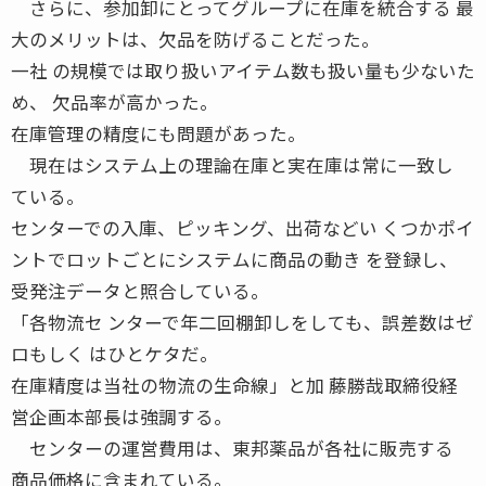
さらに、参加卸にとってグループに在庫を統合する 最
大のメリットは、欠品を防げることだった。
一社 の規模では取り扱いアイテム数も扱い量も少ないた
め、 欠品率が高かった。
在庫管理の精度にも問題があった。
現在はシステム上の理論在庫と実在庫は常に一致し
ている。
センターでの入庫、ピッキング、出荷などい くつかポイ
ントでロットごとにシステムに商品の動き を登録し、
受発注データと照合している。
「各物流セ ンターで年二回棚卸しをしても、誤差数はゼ
ロもしく はひとケタだ。
在庫精度は当社の物流の生命線」と加 藤勝哉取締役経
営企画本部長は強調する。
センターの運営費用は、東邦薬品が各社に販売する
商品価格に含まれている。