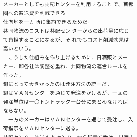
メーカーとしても共配センターを利用すること で、首都
圏への輸送費を削減できる。
仕向地を一カ 所に集約できるためだ。
共同物流のコストは共配セン ターからの出荷量に応じ
て負担することになるが、そ れでもコスト削減効果は
高いという。
こうした仕組みを作り上げるために、日酒販とメー
カー、卸各社は調整を重ね、共同物流の運営ルールを
作った。
卸にとって大きかったのは発注方法の統一だ。
卸はＶＡＮセンターを通じて発注をかけるが、一回の
発注単位は一〇トントラック一台分にまとめなければ
ならない。
一方のメーカーはＶＡＮセンターを通じて受注し、入
荷指示をＶＡＮセンターに送る。
共配センターはＶＡ Ｎセンターから指示を受け、出荷す