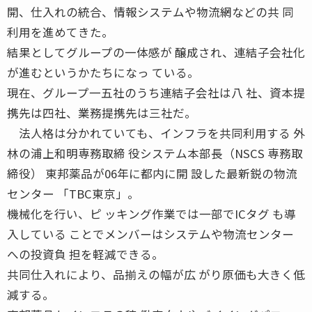
開、仕入れの統合、情報システムや物流網などの共 同
利用を進めてきた。
結果としてグループの一体感が 醸成され、連結子会社化
が進むというかたちになっ ている。
現在、グループ一五社のうち連結子会社は八 社、資本提
携先は四社、業務提携先は三社だ。
法人格は分かれていても、インフラを共同利用する 外
林の浦上和明専務取締 役システム本部長（NSCS 専務取
締役） 東邦薬品が06年に都内に開 設した最新鋭の物流
センター 「TBC東京」。
機械化を行い、ピ ッキング作業では一部でICタグ も導
入している ことでメンバーはシステムや物流センター
への投資負 担を軽減できる。
共同仕入れにより、品揃えの幅が広 がり原価も大きく低
減する。