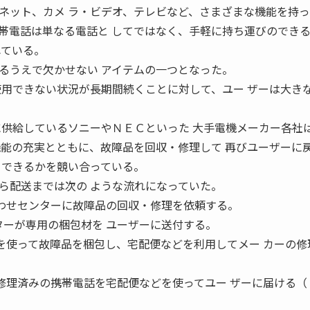
ネット、カメ ラ・ビデオ、テレビなど、さまざまな機能を持
帯電話は単なる電話と してではなく、手軽に持ち運びのでき
れている。
るうえで欠かせない アイテムの一つとなった。
使用できない状況が長期間続くことに対して、ユー ザーは大き
に供給しているソニーやＮＥＣといった 大手電機メーカー各社
機能の充実とともに、故障品を回収・修理して 再びユーザーに
 できるかを競い合っている。
ら配送までは次の ような流れになっていた。
合わせセンターに故障品の回収・修理を依頼する。
ターが専用の梱包材を ユーザーに送付する。
 を使って故障品を梱包し、宅配便などを利用してメー カーの修
修理済みの携帯電話を宅配便などを使ってユー ザーに届ける（