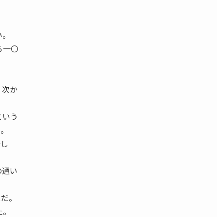
い。
ら一〇
、次か
という
う。
始し
の通い
スだ。
た。