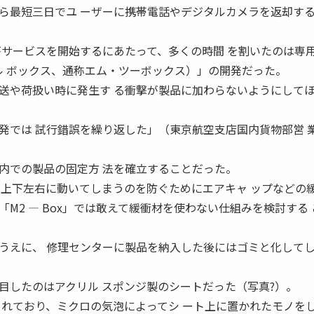
ら最短三日でユ ーザーに携帯電話やデジタルカメラを返却す
がサービスを開始するにあたって、多くの時間 を割いたのは専
イル ボックス、通称エム・ツーボックス）」の開発だった。
送や荷扱い時に発生す る衝撃が製品に加わらないようにして
発では 試行錯誤を繰り返した」（東京航空支店国内貨物部営 
内での製品の固定方 法を確立することだった。
が上下左右に動いてしまうのを防ぐためにエアキャ ップなどの
M2 ― Box」では敢えて緩衝材を使わない仕組みを検討する
うえに、 修理センターに製品を納入した後にはゴミと化してし
目したのはアクリル スポンジ製のシートだった（写真?）。
されており、ミクロの気泡によってシ ート上に置かれたモノを