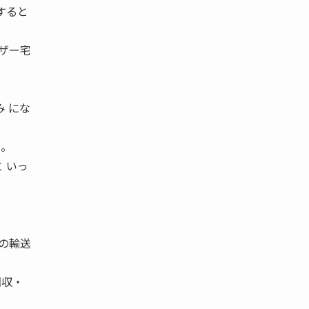
すると
ザー宅
 にな
む。
 いっ
めの輸送
回収・