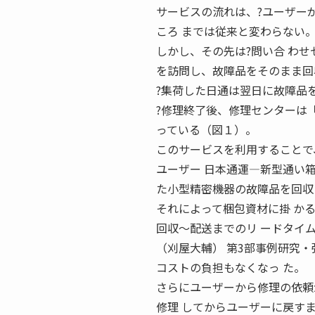
サービスの流れは、?ユーザー
ころ までは従来と変わらない
しかし、その先は?問い合 わ
を訪問し、故障品をそのまま回
?集荷した日通は翌日に故障品
?修理終了後、修理センターは
っている（図１）。
このサービスを利用することで
ユーザー 日本通運―新型通い
た小型精密機器の故障品を回収
それによって梱包資材に掛 か
回収〜配送までのリ ードタイ
（刈屋大輔） 第3部事例研究・強い
コストの負担もなくなっ た。
さらにユーザーから修理の依頼
修理 してからユーザーに戻す