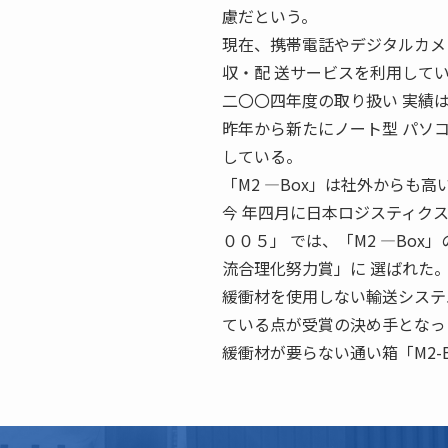
慮だという。
現在、携帯電話やデジタルカメラ
収・配 送サービスを利用して
二〇〇四年度の取り扱い 実績
昨年から新たにノート型 パソ
している。
「M2 ―Box」は社外からも
今 年四月に日本ロジスティク
００５」 では、「M2 ―Bo
流合理化努力賞」に 選ばれた
緩衝材を使用しない輸送システ
ている点が受賞の決め手となっ
緩衝材が要らない通い箱「M2-Box」