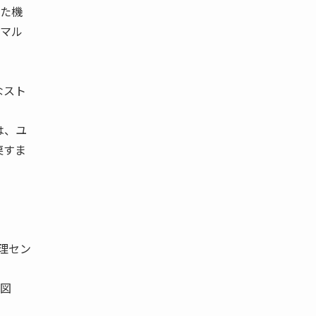
った機
るマル
なスト
は、ユ
戻すま
理セン
 図