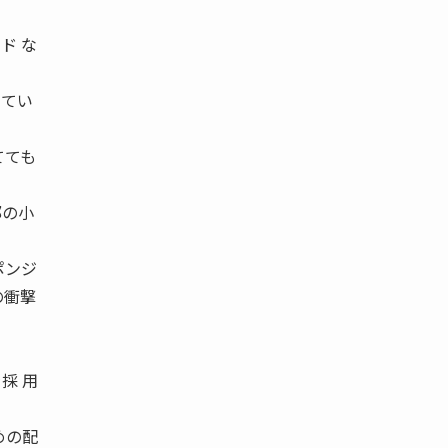
ド な
してい
てても
部の小
ポンジ
の衝撃
採 用
めの配