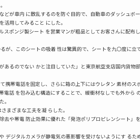
る。
などが車内 に散乱するのを防ぐ目的で、自動車のダッシュボー
を活用してみること にした。
ルスポンジ製シート を営業マンが粗品としてお客さんに配布
かるが、このシートの吸着 性は驚異的で、シートを九〇度に立
があるのでない かと注目していた」と東京航空支店国内貨物
って携帯電話を固定し、さらに箱の上下にはウレタン 素材のス
帯電話 を包み込む構造にすることで、緩衝材なしでも外から 
た。
にはさまざまな工夫を凝 らした。
除去や帯電 防止効果に優れた「発泡ポリプロピレンシート」を
や デジタルカメラが静電気の悪影響を受けないようにす るた