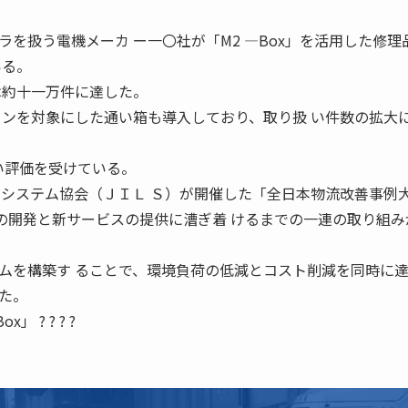
を扱う電機メーカ ー一〇社が「M2 ―Box」を活用した修理
いる。
は約十一万件に達した。
コンを対象にした通い箱も導入しており、取り扱 い件数の拡大
高い評価を受けている。
スシステム協会（ＪＩＬ Ｓ）が開催した「全日本物流改善事例
x」の開発と新サービスの提供に漕ぎ着 けるまでの一連の取り組
。
ムを構築す ることで、環境負荷の低減とコスト削減を同時に達
た。
 ? ? ? ?