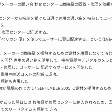
がメーカーの問い合 わせセンターに故障品の回収・修理を依頼
。
せセンターから指示を受けた日通は専用の通い箱を 持参してユー
収。
を修理センターに配 送する。
「ペリカン 便」を使ってユーザーに翌日配達する、という仕組み
、メーカーは故障品 を梱包するための資材を用意しなくて済
箱を開発 専用の通い箱を活用して、携帯電話やデジタルカメラと
・修理し、ユーザーに 配送するサービスを開始した。
る費用や輸送コストの削減に成功。
ム短縮も実現した。
現場の作り方 17 SEPTEMBER 2005 に資材を提供するた
があった翌日には 故障品が修理センターに納入されるため、
までのリードタイムを短縮で きる。