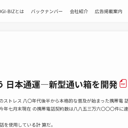
OGI-BIZとは
バックナンバー
会社紹介
広告掲載案内
う 日本通運―新型通い箱を開発
 携帯電話のストレス 八〇年代後半から本格的な普及が始まった携帯電 
今年七月末現在 の携帯電話契約数は八八五三万六〇〇〇件に
話を使用している計 算だ。