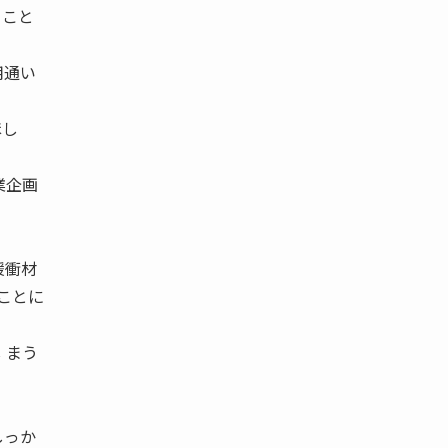
ること
用通い
ほし
業企画
緩衝材
 ことに
 まう
しっか