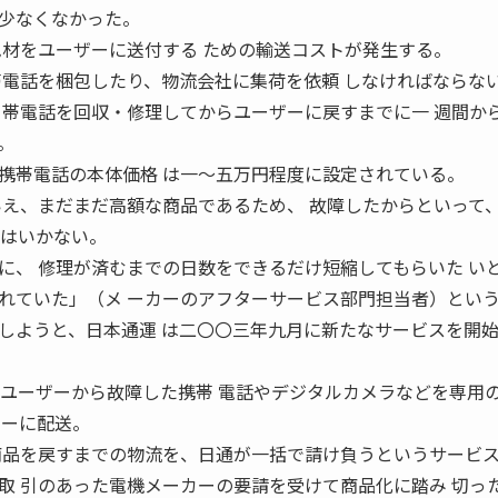
少なくなかった。
包材をユーザーに送付する ための輸送コストが発生する。
帯電話を梱包したり、物流会社に集荷を依頼 しなければならな
 帯電話を回収・修理してからユーザーに戻すまでに一 週間か
。
携帯電話の本体価格 は一〜五万円程度に設定されている。
いえ、まだまだ高額な商品であるため、 故障したからといって
にはいかない。
に、 修理が済むまでの日数をできるだけ短縮してもらいた い
れていた」（メ ーカーのアフターサービス部門担当者）とい
しようと、日本通運 は二〇〇三年九月に新たなサービスを開
、ユーザーから故障した携帯 電話やデジタルカメラなどを専用
ターに配送。
商品を戻すまでの物流を、日通が一括で請け負うというサービ
取 引のあった電機メーカーの要請を受けて商品化に踏み 切っ