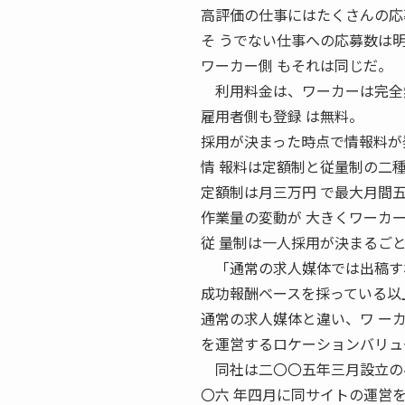
高評価の仕事にはたくさんの応
そ うでない仕事への応募数は
ワーカー側 もそれは同じだ。
利用料金は、ワーカーは完全
雇用者側も登録 は無料。
採用が決まった時点で情報料が
情 報料は定額制と従量制の二
定額制は月三万円 で最大月間
作業量の変動が 大きくワーカ
従 量制は一人採用が決まるご
「通常の求人媒体では出稿すれ
成功報酬ベースを採っている以
通常の求人媒体と違い、ワ ー
を運営するロケーションバリュ
同社は二〇〇五年三月設立の
〇六 年四月に同サイトの運営