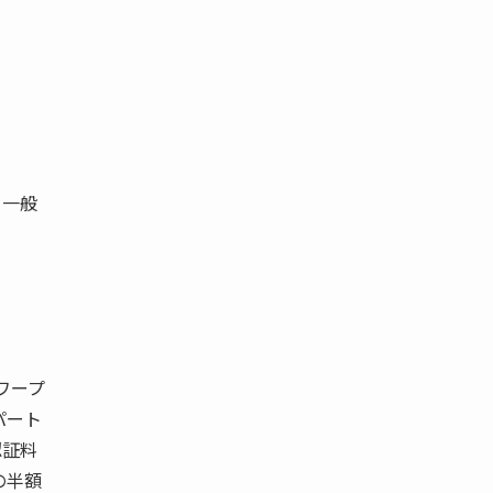
、一般
ワープ
パート
認証料
の半額