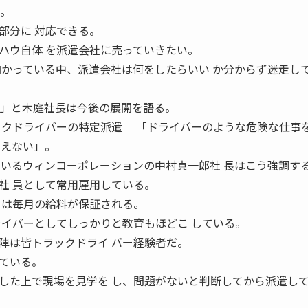
う。
部分に 対応できる。
ハウ自体 を派遣会社に売っていきたい。
向かっている中、派遣会社は何をしたらいい か分からず迷走し
る」と木庭社長は今後の展開を語る。
ックドライバーの特定派遣 「ドライバーのような危険な仕事
りえない」。
ているウィンコーポレーションの中村真一郎社 長はこう強調す
社 員として常用雇用している。
ーは毎月の給料が保証される。
ライバーとしてしっかりと教育もほどこ している。
は皆トラックドライ バー経験者だ。
ている。
した上で現場を見学を し、問題がないと判断してから派遣し