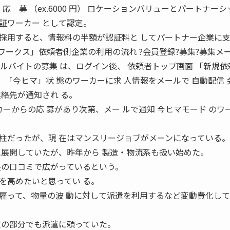
応 募 （ex.6000 円） ロケーションバリューとパートナー
証ワーカー として認定。
採用すると、情報料の半額が認証料と してパートナー企業に
ワークス」依頼者側企業の利用の流れ ?会員登録?募集?募集メ
アルバイトの募集 は、ログイン後、 依頼者トップ画面 「新規
て、「今ヒマ」状 態のワーカーに求 人情報をメールで 自動配信 
絡先が通知され る。
カーからの応 募があり次第、メー ルで通知 今ヒマモード のワ
柱だったが、現 在はマンスリージョブがメーンになっている。
に展開していたが、昨年から 製造・物流系も扱い始めた。
長の口コミで広がっているという。
高めたいと思ってい る。
雇って、物量の波 動に対して派遣を利用するなど変動費化し
。
定の部分でも派遣に頼っていた。