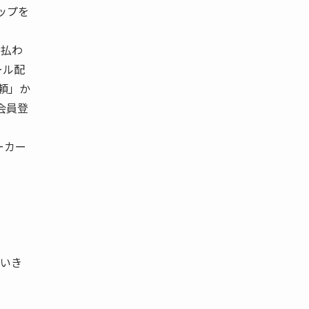
シップを
支払わ
ール配
依頼」か
会員登
ーカー
ていき