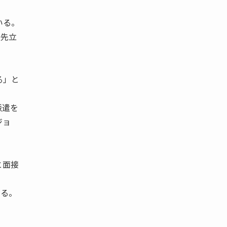
いる。
に先立
る」と
派遣を
ジョ
と面接
なる。