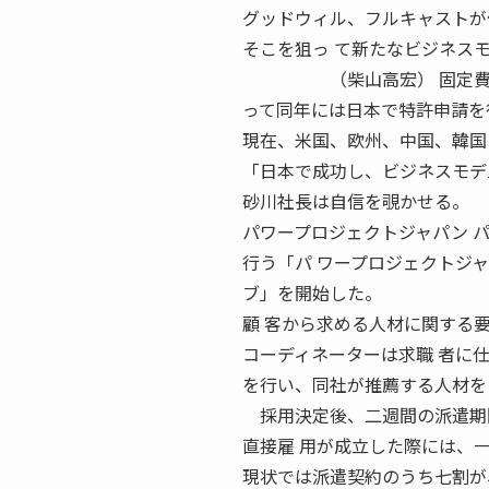
グッドウィル、フルキャストが作
そこを狙っ て新たなビジネス
（柴山高宏） 固定費を変動費に
って同年には日本で特許申請を
現在、米国、欧州、中国、韓国
「日本で成功し、ビジネスモデ
砂川社長は自信を覗かせる。
パワープロジェクトジャパン 
行う「パ ワープロジェクトジ
ブ」を開始した。
顧 客から求める人材に関する
コーディネーターは求職 者に
を行い、同社が推薦する人材を
採用決定後、二週間の派遣期間
直接雇 用が成立した際には、
現状では派遣契約のうち七割が