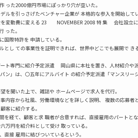
 った2000億円市場にぽっかり穴が空いた。
モデルを引っさげたベンチャー企業が 本格的な参入を開始して
変える 23 NOVEMBER 2008 特 集 会社設立
行 った。
に国際特許を 申請している。
ルとし ての事業性を証明できれば、世界中どこでも展開で き
パート専門に紹介予定派遣 岡山県に本社を置き、人材紹介や
ャパン」は、〇五年にアルバイト の紹介予定派遣「マンスリー
要望を聞いた上で、雑誌や ホームページで求人を代行。
仕事内容から社風、労働環境などを詳しく説明、 複数の応募者
 顧客に紹介する。
を経て、顧客と求 職者が合意すれば、直接雇用のパートと
一六万円を紹介料として受け 取っている。
、直接 雇用に結びついているという。