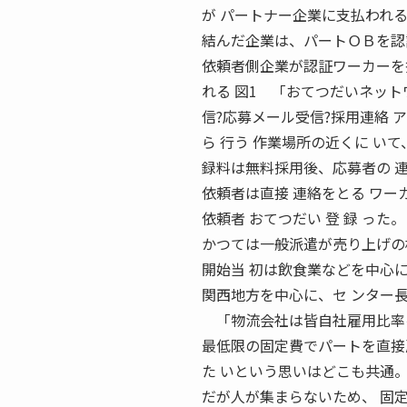
が パートナー企業に支払われる 
結んだ企業は、パートＯＢを認
依頼者側企業が認証ワーカーを
れる 図1 「おてつだいネット
信?応募メール受信?採用連絡 
ら 行う 作業場所の近くに い
録料は無料採用後、応募者の 連
依頼者は直接 連絡をとる ワー
依頼者 おてつだい 登 録 った。
かつては一般派遣が売り上げの
開始当 初は飲食業などを中心
関西地方を中心に、セ ンター
「物流会社は皆自社雇用比率を
最低限の固定費でパートを直接
た いという思いはどこも共通
だが人が集まらないため、 固