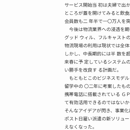
サービス開始当 初は夫婦で出か
ところが蓋を開けてみると飲食
会員数も二 年半で一〇万人を
今後は物流業界への浸透を期
グッド ウィル、フルキャスト
物流現場の利用は現状では全体
しかし、中長期的には半 数を
来春に予 定しているシステム
い勝手を改良す る計画だ。
もともとこのビジネスモデルは
留学中の 〇二年に考案したも
携帯電話に搭載されている Ｇ
て有効活用できるのではないか
そんなアイデアが閃き、事業化
ポスト日雇い派遣の新ソリュー
えなくなった。