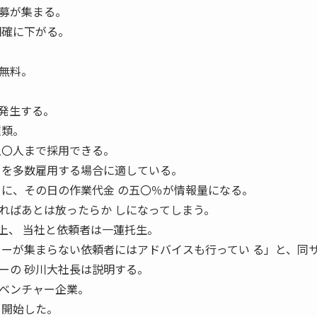
募が集まる。
明確に下がる。
無料。
発生する。
種類。
五〇人まで採用できる。
ーを多数雇用する場合に適している。
とに、その日の作業代金 の五〇％が情報量になる。
ばあとは放ったらか しになってしまう。
上、 当社と依頼者は一蓮托生。
カーが集まらない依頼者にはアドバイスも行ってい る」と、同
ーの 砂川大社長は説明する。
ベンチャー企業。
を開始した。