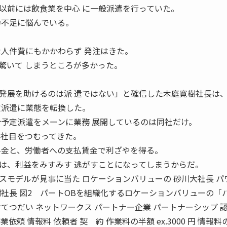
前には飲食業を中心 に一般派遣を行っていた。
力不足に悩んでいる。
な人件費にもかかわらず 発注はきた。
驚いて しまうところが多かった。
展を助けるのは派 遣ではない」と確信した木庭寛樹社長は
定派遣に業態を転換した。
介予定派遣をメーンに業務 展開しているのは同社だけ。
各社目をつむってきた。
料金と、労働者への支払賃金で利ざやを得る。
は、利益をみすみす 逃がすことになってしまうからだ。
モデルが見事に当た ロケーションバリューの 砂川大社長 パ
樹社長 図2 パートOBを組織化するロケーションバリューの「
てつだい ネットワークス パートナー企業 パートナーシップ 
業依頼 情報料 依頼者 契 約 作業料の半額 ex.3000 円 情報料