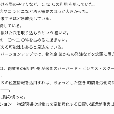
ける際の子守りなど、Ｃ to Ｃの利用 を狙っていた。
店やコ ンビニなど法人需要のほうが大きかった。
突破するほど急成長している。
待している。
の抜けた穴を取り込もうという 狙いだ。
の一〇〜二 〇％を占めるに過ぎない。
超える可能性もあると見込んでいる。
のバージョンアップでは、物流企 業からの発注などを念頭に置
、創業者の砂川社長 が米国のハーバード・ビジネス・スク
の。
ＰＳの位置情報を活用すれば、ちょっとした空き 時間を労働時
 ──。
に踏み切った。
ション 物流現場の労働力を変動費化する日雇い派遣が事実 