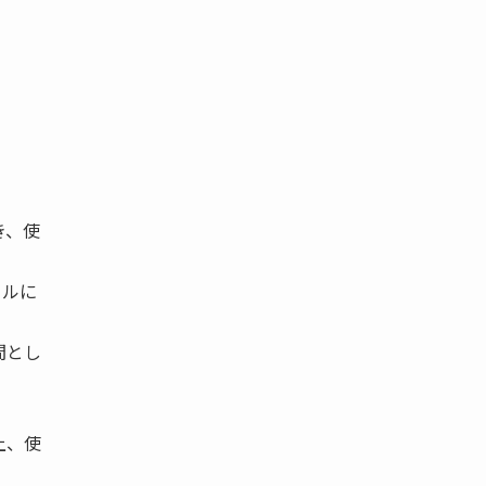
き、使
ールに
間とし
上、使