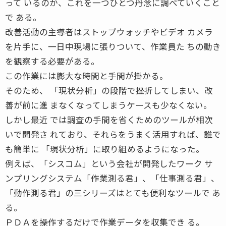
って いるのか、これを一つひとつ丹念に調べていくこと
で ある。
改善活動の主導者はストップウォッチやビデオ カメラ
を片手に、一日中現場に張りついて、作業員た ちの動き
を観察する必要がある。
この作業には膨大な時間と手間が掛かる。
そのため、 「現状分析」の段階で挫折してしまい、改
善が前に進 まなくなってしまうケースも少なくない。
しかし最近 では調査の手間を省くためのツールが相次
いで開発さ れており、それらをうまく活用すれば、誰で
も簡単に 「現状分析」に取り組めるようになった。
例えば、「シスコム」という会社が開発したワーク サ
ンプリングシステム「作業測る君」、「仕事測る君」、
「動作測る君」の三シリーズはとても便利なツールで あ
る。
ＰＤＡを操作するだけで作業データを収集でき る。