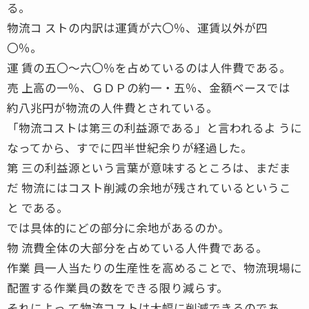
る。
物流コ ストの内訳は運賃が六〇％、運賃以外が四
〇％。
運 賃の五〇〜六〇％を占めているのは人件費である。
売 上高の一％、ＧＤＰの約一・五％、金額ベースでは
約八兆円が物流の人件費とされている。
「物流コストは第三の利益源である」と言われるよ うに
なってから、すでに四半世紀余りが経過した。
第 三の利益源という言葉が意味するところは、まだま
だ 物流にはコスト削減の余地が残されているというこ
と である。
では具体的にどの部分に余地があるのか。
物 流費全体の大部分を占めている人件費である。
作業 員一人当たりの生産性を高めることで、物流現場に
配置する作業員の数をできる限り減らす。
それによっ て物流コストは大幅に削減できるのであ