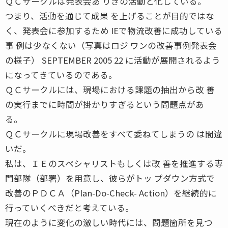
ＱＣサークルは発表会あ りきの活動と化している。
つまり、活動を通じて成果 を上げることが目的ではな
く、発表会に参加するため IEで物流改善に成功している
事 例は少なくない（写真はロジ ワンの改善事例発表会
の様子） SEPTEMBER 2005 22 に活動が展開されるよう
になってきているのである。
ＱＣサークルには、現場における課題の抽出から改 善
の実行までに時間が掛かりすぎるという問題点があ
る。
ＱＣサークルに現場改善をすべて委ねてしまうの は間違
いだ。
私は、ＩＥのスペシャリストもしくは改 善を推進する専
門部隊（部署）を用意し、彼らがトッ プダウン方式で
改善のＰＤＣＡ（Plan-Do-Check- Action）を継続的に
行っていくべきだと考えている。
現在のように変化の激しい時代には、問題箇所を見つ