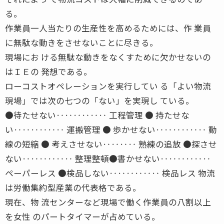
る。
作業員一人当たりの生産性を高めるためには、作 業員
に無駄な動きをさせないことに尽きる。
現場にお ける無駄な動きをなくすために欠かせないの
はＩＥの 発想である。
ローコストオペレーションを実行してい る「よい物流
現場」では次の七つの「ない」を実現し ている。
●待たせない‥‥‥‥‥‥ 工程管理 ● 持たせな
い‥‥‥‥‥‥ 運搬管理 ● 歩かせない‥‥‥‥‥‥ 動
線の短縮 ● 考えさせない‥‥‥‥ 熟練の追放 ●探させ
ない‥‥‥‥‥‥ 整理整頓●書かせない‥‥‥‥‥‥
ペーパーレス ●検品しない‥‥‥‥‥‥ 検品レス 物流
は労働集約型産業の代表格である。
現在、物 流センターなど現場で働く作業員の八割以上
を女性 のパートタイマーが占めている。