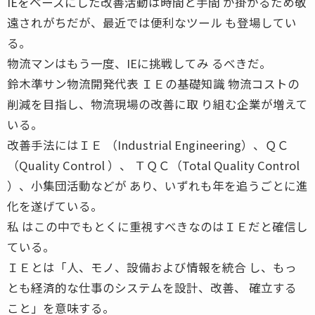
IEをベースにした改善活動は時間と手間 が掛かるため敬
遠されがちだが、最近では便利なツール も登場してい
る。
物流マンはもう一度、IEに挑戦してみ るべきだ。
鈴木準サン物流開発代表 ＩＥの基礎知識 物流コストの
削減を目指し、物流現場の改善に取 り組む企業が増えて
いる。
改善手法にはＩＥ （Industrial Engineering）、ＱＣ
（Quality Control ）、 ＴＱＣ（Total Quality Control
）、小集団活動などが あり、いずれも年を追うごとに進
化を遂げている。
私 はこの中でもとくに重視すべきなのはＩＥだと確信し
ている。
ＩＥとは「人、モノ、設備および情報を統合 し、もっ
とも経済的な仕事のシステムを設計、改善、 確立する
こと」を意味する。