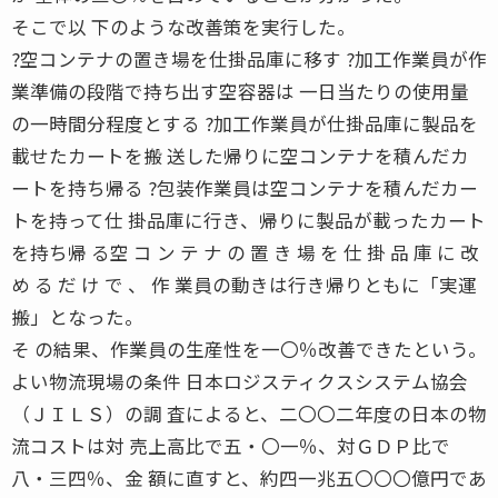
そこで以 下のような改善策を実行した。
?空コンテナの置き場を仕掛品庫に移す ?加工作業員が作
業準備の段階で持ち出す空容器は 一日当たりの使用量
の一時間分程度とする ?加工作業員が仕掛品庫に製品を
載せたカートを搬 送した帰りに空コンテナを積んだカ
ートを持ち帰る ?包装作業員は空コンテナを積んだカー
トを持って仕 掛品庫に行き、帰りに製品が載ったカート
を持ち帰 る空 コ ン テ ナ の 置 き 場 を 仕 掛 品 庫 に 改
め る だ け で 、 作 業員の動きは行き帰りともに「実運
搬」となった。
そ の結果、作業員の生産性を一〇％改善できたという。
よい物流現場の条件 日本ロジスティクスシステム協会
（ＪＩＬＳ）の調 査によると、二〇〇二年度の日本の物
流コストは対 売上高比で五・〇一％、対ＧＤＰ比で
八・三四％、金 額に直すと、約四一兆五〇〇〇億円であ