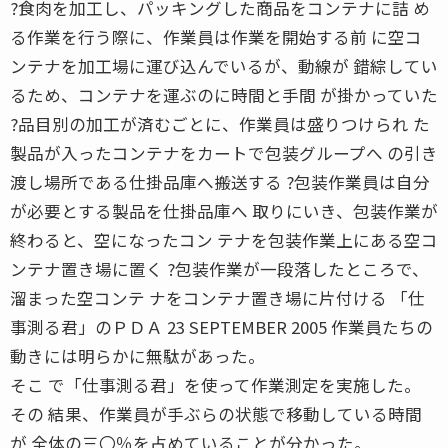
?食肉を加工し、パッキングした商品をコンテナに詰 め
る作業を行う際に、作業員は作業を開始する前 に空コ
ンテナを加工場に運び込んでいるが、動線が 錯綜してい
るため、コンテナを運ぶのに時間と手間 が掛かっていた
?品目別の加工が済むごとに、作業員は盛りつけられ た
製品が入ったコンテナをカートで包装グループへ の引き
渡し場所である仕掛品庫へ搬送する ?包装作業員は自分
が必要とする製品を仕掛品庫へ 取りにいき、包装作業が
終わると、空になったコン テナを包装作業上にある空コ
ンテナ置き場に置く ?包装作業が一段落したところで、
溜まった空コンテ ナをコンテナ置き場に片付ける 「仕
事測る君」のＰＤＡ 23 SEPTEMBER 2005 作業員たちの
動きには明らかに無駄があった。
そこ で「仕事測る君」を使って作業測定を実施した。
その 結果、作業員が手ぶらの状態で移動している時間
が 全体の三〇％を占めていることが分かった。