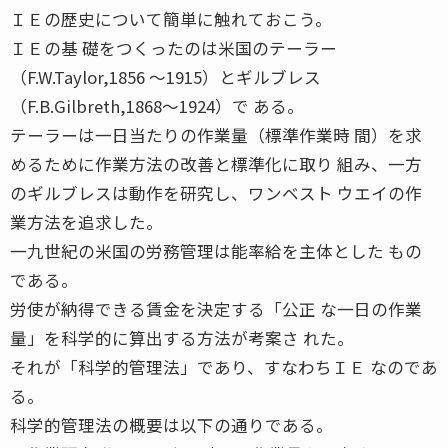
ＩＥの歴史について簡単に触れておこう。
ＩＥの基 礎をつくったのは米国のテーラー
（F.W.Taylor,1856 〜1915）とギルブレス
（F.B.Gilbreth,1868〜1924）で ある。
テーラーは一日当たりの作業量（標準作業時 間）を求
めるために作業方法の改善と標準化に取り 組み、一方
のギルブレスは動作を研究し、ワンベスト ウエイの作
業方法を追求した。
一九世紀の米国の労務管理は能率給を主体とした もの
である。
労使が納得できる賃金を決定する「公正 な一日の作業
量」を科学的に算出する方法が考案さ れた。
それが「科学的管理法」であり、すなわちＩＥ なのであ
る。
科学的管理法の概要は以下の通りである。