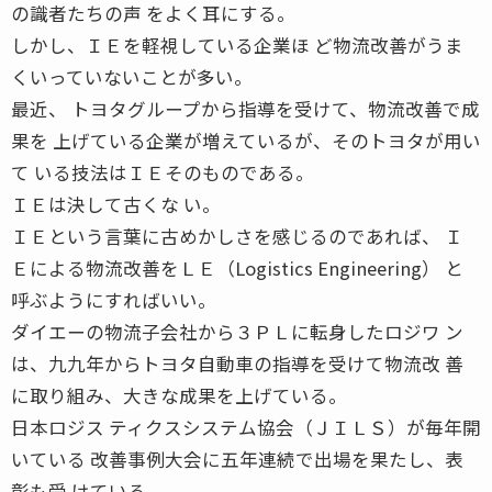
の識者たちの声 をよく耳にする。
しかし、ＩＥを軽視している企業ほ ど物流改善がうま
くいっていないことが多い。
最近、 トヨタグループから指導を受けて、物流改善で成
果を 上げている企業が増えているが、そのトヨタが用い
て いる技法はＩＥそのものである。
ＩＥは決して古くな い。
ＩＥという言葉に古めかしさを感じるのであれば、 Ｉ
Ｅによる物流改善をＬＥ（Logistics Engineering） と
呼ぶようにすればいい。
ダイエーの物流子会社から３ＰＬに転身したロジワ ン
は、九九年からトヨタ自動車の指導を受けて物流改 善
に取り組み、大きな成果を上げている。
日本ロジス ティクスシステム協会（ＪＩＬＳ）が毎年開
いている 改善事例大会に五年連続で出場を果たし、表
彰も受 けている。