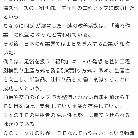
場スペースの三割削減、 生産性の二割アップに成功した
という。
ちなみに同氏 が展開した一連の改善活動は、「流れ作
業」の原型に なったと言われている。
その後、日本の産業界ではＩＥを導入する企業が 相次
いだ。
例えば、足袋を扱う「福助」はＩＥの発想 を基に工程
別横割り生産方式を製品別縦割り方式に 改め、生産性
を向上し、半製品、仕掛り品を大幅に 削減することに
成功したという。
通信や交通のインフ ラが整備されない百年も前からＩ
Ｅに目を向け、実践 していた企業が存在していた。
日本のＩＥの先駆者の 先見性と努力に驚嘆させられる
ばかりである。
ＱＣサークルの限界 「ＩＥなんてもう古い」という物流