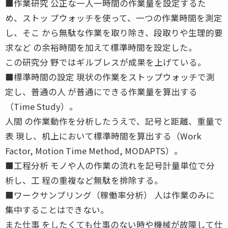
■作業研究 公正な一人一時間の作業量を設定するた
め、ストッ プウォッチを使って、一つの作業時間を測定
し、そこ から無駄な作業を取り除き、段取りや生理的要
求など の余裕時間を加えて標準時間を設定した。
この研究分 野ではギルブレスが成果を上げている。
■標準時間の設定 現状の作業をストップウォッチで測
定し、普通の人 が普通にできる作業量を算出する
（Time Study）。
人間 の作業動作を分析したうえで、記号と距離、重量で
表 現し、机上において標準時間を算出する（Work
Factor, Motion Time Method, MODAPTS）。
■工程分析 モノや人の作業の流れを記号計量単位で分
析し、工 程の重複など無駄を排除する。
■ワークサンプリング（稼働率分析） 人は作業のみに
集中することはできない。
また仕事 をしたくても仕事のない時や機械が故障して仕