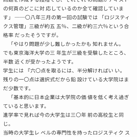
の何頁のどこに対 応しているのか全て確認していま
す」 ──〇八年三月の第一回の試験では 「ロジスティ
クス管理」三級が約五 五％、二級が約三六％という合
格率 だったそうですが。
「やはり問題が少し難しかったかも 知れません。
でも東京海洋大学の三 年生が三級を受験したところ、
半数 近くが受かったようです。
学生には 『六〇点を取るには、半分解ければい い。
残りの一〇点は選択式だから鉛 設けている大学院はま
だ少数です。
「基本的に日本企業は大学院の価 値を低く考え過ぎ
ていると思います。
進学率で見れば今の大学生は三〇年 前の高校生と同
じ。
当時の大学生レ ベルの専門性を持ったロジスティク ス