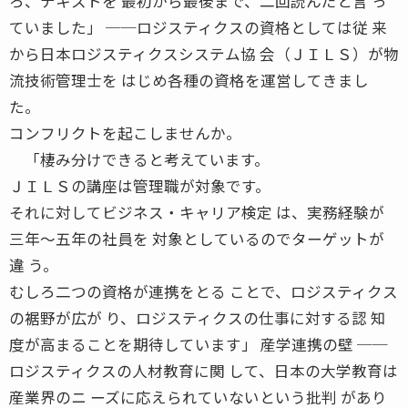
ろ、テキストを 最初から最後まで、二回読んだと言 っ
ていました」 ──ロジスティクスの資格としては従 来
から日本ロジスティクスシステム協 会（ＪＩＬＳ）が物
流技術管理士を はじめ各種の資格を運営してきまし
た。
コンフリクトを起こしませんか。
「棲み分けできると考えています。
ＪＩＬＳの講座は管理職が対象です。
それに対してビジネス・キャリア検定 は、実務経験が
三年〜五年の社員を 対象としているのでターゲットが
違 う。
むしろ二つの資格が連携をとる ことで、ロジスティクス
の裾野が広が り、ロジスティクスの仕事に対する認 知
度が高まることを期待しています」 産学連携の壁 ──
ロジスティクスの人材教育に関 して、日本の大学教育は
産業界のニ ーズに応えられていないという批判 があり