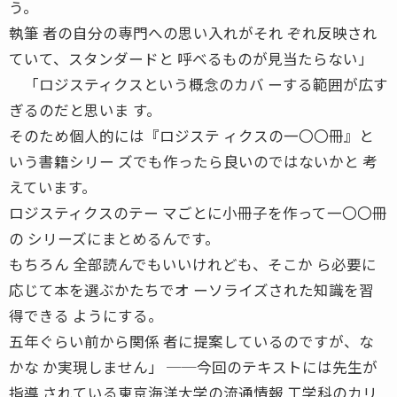
う。
執筆 者の自分の専門への思い入れがそれ ぞれ反映され
ていて、スタンダードと 呼べるものが見当たらない」
「ロジスティクスという概念のカバ ーする範囲が広す
ぎるのだと思いま す。
そのため個人的には『ロジステ ィクスの一〇〇冊』と
いう書籍シリー ズでも作ったら良いのではないかと 考
えています。
ロジスティクスのテー マごとに小冊子を作って一〇〇冊
の シリーズにまとめるんです。
もちろん 全部読んでもいいけれども、そこか ら必要に
応じて本を選ぶかたちでオ ーソライズされた知識を習
得できる ようにする。
五年ぐらい前から関係 者に提案しているのですが、な
かな か実現しません」 ──今回のテキストには先生が
指導 されている東京海洋大学の流通情報 工学科のカリ