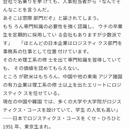
会社で名乗りを挙 げても、人事担当者から『なんでそ
んなことを言うんだ。
あそこは窓際 部門だぞ』と諭されてしまう。
もち ろん専門知識の必要性を強く認識し、 ウチの卒業
生を定期的に採用してい る会社もありますが少数派で
す」 「ほとんどの日本企業はロジスティ クス部門を
事務系の仕事として位置 付けています。
そのため理工系の修 士を出て専門知識を習得していて
も、 その価値を認めてもらえない。
ところ が欧米はもちろん、中国や他の東南 アジア諸国
の有力企業は理工系の修 士以上を出たエリートにロジ
スティク スを任せている。
現在の中国や韓国 では、多くの大学や大学院がロジス
ティクス・コースを設けていて、学生 の人気も高い」
──日本でロジスティクス・コースを くせ・ひろひと
1951 年、東京生まれ。