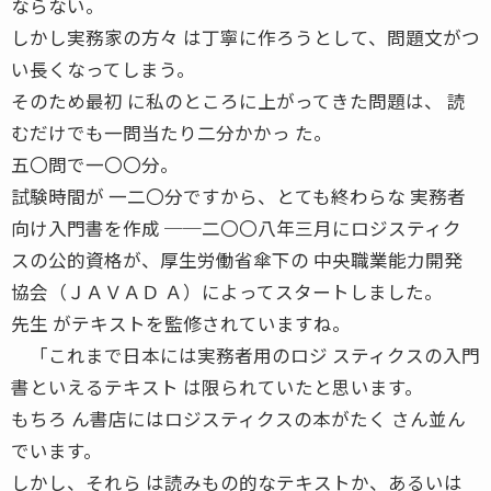
ならない。
しかし実務家の方々 は丁寧に作ろうとして、問題文がつ
い長くなってしまう。
そのため最初 に私のところに上がってきた問題は、 読
むだけでも一問当たり二分かかっ た。
五〇問で一〇〇分。
試験時間が 一二〇分ですから、とても終わらな 実務者
向け入門書を作成 ──二〇〇八年三月にロジスティク
スの公的資格が、厚生労働省傘下の 中央職業能力開発
協会（ＪＡＶＡＤ Ａ）によってスタートしました。
先生 がテキストを監修されていますね。
「これまで日本には実務者用のロジ スティクスの入門
書といえるテキスト は限られていたと思います。
もちろ ん書店にはロジスティクスの本がたく さん並ん
でいます。
しかし、それら は読みもの的なテキストか、あるいは