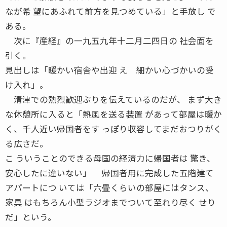
なが希 望にあふれて前方を見つめている」と手放し で
ある。
次に『産経』の一九五九年十二月二四日の 社会面を
引く。
見出しは「暖かい宿舎や出迎 え 細かい心づかいの受
け入れ」。
清津での熱烈歓迎ぶりを伝えているのだが、 まず大き
な休憩所に入ると「熱風を送る装置 があって部屋は暖か
く、千人近い帰国者をす っぽり収容してまだおつりがく
る広さだ。
こ ういうことのできる母国の経済力に帰国者は 驚き、
安心したに違いない」 帰国者用に完成した五階建て
アパートにつ いては「六畳くらいの部屋にはタンス、
家具 はもちろん小型ラジオまでついて至れり尽く せり
だ」という。