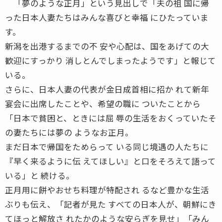
「夢のような正月」という見出しで「夫の祖 国に帰
った日本人妻たちはみんな喜びと幸福 にひたっていま
す。
新潟を出港するまでの不 安や心配は、国をあげての大
歓迎にすっかり 消しとんでしまったようです」と報じて
いる。
さらに、日本人妻の代表が金日成首相に招か れて新年
宴会に出席したことや、希望の職に ついたことから
「日本で貧困と、ときには屈 辱の生活をおくっていたそ
の妻たちには夢の ようなお正月。
まだ日本で帰国をためらって いる同じ境遇の人たちに
『早く来るように伝 えてほしい』と口をそろえて語って
いる」と 続ける。
正月用に餅やおせち料理が特配され るなど豊かな生活
ぶりも伝え、「記者が見た すべての日本人が、朝鮮にき
てほっと解放さ れたかのような安らぎを見せ」「みん