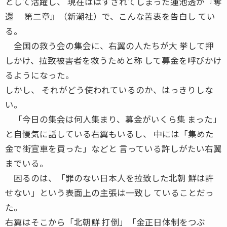
として活躍し、 現在ははずされてしまった蓮池透が『奪
還 第二章』（新潮社）で、こんな苦衷を告白し てい
る。
全国の救う会の集会に、右翼の人たちが大 挙して押
しかけ、拉致被害者を救うためと称 して募金を呼びかけ
るようになった。
しかし、 それがどう使われているのか、はっきりしな
い。
「今日の集会は何人集まり、募金がいくら集 まった」
と自慢気に話している右翼もいるし、 中には「集めた
金で街宣車を買った」などと 言っている許しがたい右翼
までいる。
困るのは、「罪のない日本人を拉致した北朝 鮮は許
せない」という表面上の主張は一致し ていることだっ
た。
右翼はそこから「北朝鮮 打倒」「金正日体制をつぶ