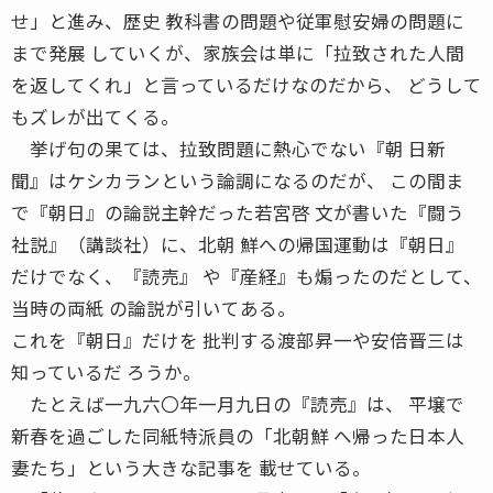
せ」と進み、歴史 教科書の問題や従軍慰安婦の問題に
まで発展 していくが、家族会は単に「拉致された人間
を返してくれ」と言っているだけなのだから、 どうして
もズレが出てくる。
挙げ句の果ては、拉致問題に熱心でない『朝 日新
聞』はケシカランという論調になるのだが、 この間ま
で『朝日』の論説主幹だった若宮啓 文が書いた『闘う
社説』（講談社）に、北朝 鮮への帰国運動は『朝日』
だけでなく、『読売』 や『産経』も煽ったのだとして、
当時の両紙 の論説が引いてある。
これを『朝日』だけを 批判する渡部昇一や安倍晋三は
知っているだ ろうか。
たとえば一九六〇年一月九日の『読売』は、 平壌で
新春を過ごした同紙特派員の「北朝鮮 へ帰った日本人
妻たち」という大きな記事を 載せている。