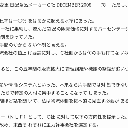
 日配食品メーカーＣ社 DECEMBER 2008 78 ただし
比率は一〇％ をはるかに超える水準にあった。
の一社に集約し、運んだ商 品の販売価格に対するパーセンテー
価制を採っていた。
手間のかから ない体制と言える。
会社の値上 げ要請に対し、Ｃ社側からは何の手も打てな い
よると、この五年間の販売拡大に 管理組織や機能の整備が追い
産や情 報システムといった、本来なら片手間では対 処できな
かたちで特定の人材に集中することになって しまった。
ほど話を聞 いて、私は物流体制を抜本的に見直す必要が あ
リー（ＮＬＦ）として、Ｃ社 に対して以下の方向性を提示した
改め、東西そ れぞれに主力幹事会社を選定する。