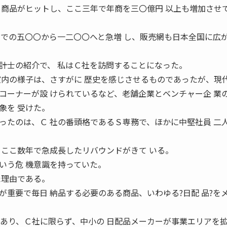
 商品がヒットし、ここ三年で年商を三〇億円 以上も増加させ
までの五〇〇から一二〇〇へと急増 し、販売網も日本全国に広
士の紹介で、 私はＣ社を訪問することになった。
室内の様子は、さすがに 歴史を感じさせるものであったが、現
コーナーが設 けられているなど、老舗企業とベンチャー企 業
象を 受けた。
たのは、Ｃ 社の番頭格であるＳ専務で、ほかに中堅社員 二
、ここ数年で急成長したリバウンドがきて いる。
いう危 機意識を持っていた。
た理由である。
重要で毎日 納品する必要のある商品、いわゆる?日配 品?を
であり、Ｃ社に限らず、中小の 日配品メーカーが事業エリアを