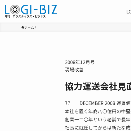
L
ホーム
2008年12月号
現場改善
協力運送会社見
77 DECEMBER 200
本社を置く年商八〇億円の中堅
創業一二〇年という老舗で長年
社長に就任してからは新たな成