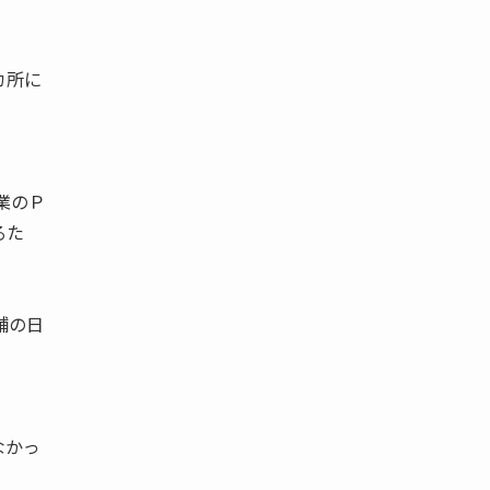
カ所に
業のＰ
るた
舗の日
なかっ