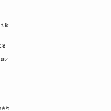
。
期の物
通過
はほと
。
は実際