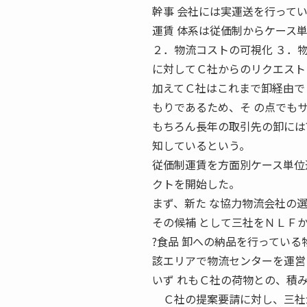
幹事 会社には実運送を行って
運賃 体系は従価制からケース
２．物流コストの可視化 ３．
に対してＣ社からのリクエスト
加えてＣ社はこれまで卸経由で
もりであるため、そ の点でも
もちろん長年の取引先の卸には
知しているという。
従価制運賃を方面別ケース単位
クトを開始した。
まず、新た な協力物流会社の
その候補 として三社をＮＬＦ
?食品 卸への納品を行っている
該エリアで物流センターを運営
いず れもＣ社の荷物との、積
Ｃ社の提案要請に対し、三社が