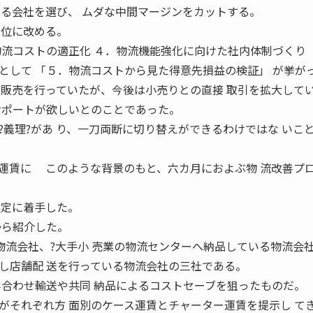
いる会社を選び、 ムダな中間マージンをカットする。
単位に改める。
物流コストの適正化 ４．物流機能強化に向けた社内体制づくり
として 「５．物流コストから見た得意先損益の検証」 が挙が
 販売を行っていたが、今後は小売りとの直接 取引を拡大して
サポートが欲しいとのことであった。
?義理?があ り、一刀両断に切り替えができるわけではな いこ
運賃に このような背景のもと、六カ月におよぶ物 流改善プ
選定に着手した。
から紹介した。
物流会社、?大手小 売業の物流センターへ納品している物流会社
し店舗配 送を行っている物流会社の三社である。
み合わせ輸送や共同 納品によるコストセーブを狙ったものだ。
それぞれ方 面別のケース運賃とチャーター運賃を提示し て