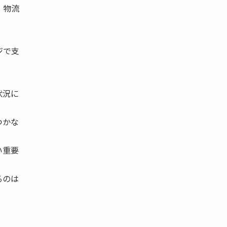
、物流
ジで支
状況に
つかな
い重要
るのは
。