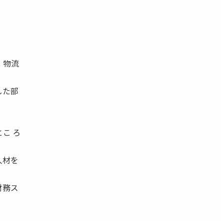
、物流
した部
こ ろ
人材を
財務ス