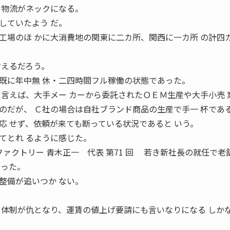
て物流がネックになる。
していたよう だ。
工場のほ かに大消費地の関東に二カ所、関西に一カ所 の計四
言えるだろう。
に年中無 休・二四時間フル稼働の状態であった。
と言えば、大手メー カーから委託されたＯＥＭ生産や大手小売 
のだが、 Ｃ社の場合は自社ブランド商品の生産で手一 杯であ
応 せず、依頼が来ても断っている状況であると いう。
てとれ るように感じた。
ファクトリー 青木正一 代表 第71 回 若き新社長の就任で老
まった。
整備が追いつか ない。
る体制が仇となり、運賃の値上げ要請にも言いなりになる しか