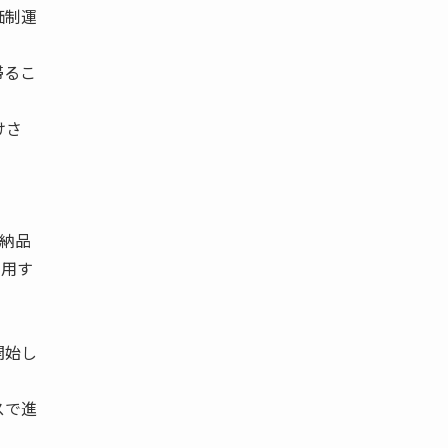
価制運
滞るこ
けさ
の納品
利用す
開始し
スで進