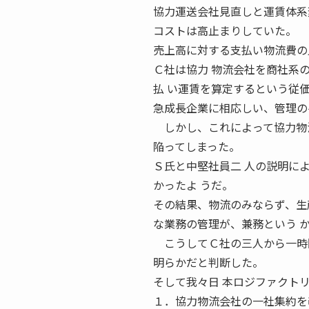
協力運送会社見直しと運賃体系変更
コストは高止まりしていた。
売上高に対する支払い物流費の
Ｃ社は協力 物流会社を商社系
払 い運賃を算定するという従
急成長企業に相応しい、管理の
しかし、これによって協力物流
陥ってしまった。
Ｓ氏と中堅社員二 人の説明に
かったよ うだ。
その結果、物流のみならず、生
な業務の管理が、兼務という 
こうしてＣ社の三人から一時間
明らかだと判断した。
そして我々日 本ロジファクト
１．協力物流会社の一社集約を