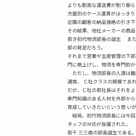
よりも割高な運送費が割り振ら
方面別のケース運賃がはっきり
近隣の顧客の納品価格の引き下
その結果、他社メーカーの商品
若き初代物流部長の誕生 また
部の発足だろう。
それまで営業や生産管理の下部
門に格上げし、物流を専門的か
ただし、物流部長の人選は難
通常、 Ｃ社クラスの規模であ
だが、Ｃ社の若社長はそれをよ
専門知識のある人材を外部から
育成していきたいという想 い
結局、初代物流部長には今回の
タッフのＭ氏が抜擢された。
若干 三三歳の部長誕生である