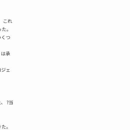
 これ
った。
いくつ
とは承
ロジェ
、 ?当
きた。