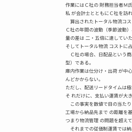
作業にはＣ社の 財務担当者Ｍ
私 が会計士とともにＣ社を訪
算出されたトータル物流コスト
Ｃ社の年間の波動（季節波動）、つ
量の差は 二・五倍に達してい
そしてトータル物流 コストに
Ｃ社の場合、日配品という商品
型）である。
庫内作業は仕分け・出荷 が中
んどかからない。
ただし、配送リードタイムは極
そ れだけに、支払い運賃が大
この事実を数値で目の当たりに
工場から納品先まで の距離を
つまり物流管理 の問題を超え
それまでの従価制運賃では納品