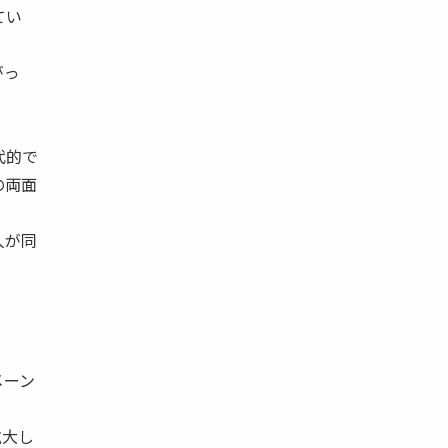
てい
がっ
代的で
の両面
人が同
メーン
拡大し