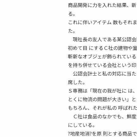
商品開発に力を入れた結果、新
る。
これに伴いアイテム 数もそれ
た。
現社長の友人である某公認会計
初めて目 にするＣ社の建物や
斬新なオブジェが飾られている
を持ち併せている会社という印
公認会計士と私の対応に当たっ
席した。
Ｓ専務は「現在の我が社に は
とくに物流の問題が大きい」と
もちろん、それが私の 呼ばれ
Ｃ社は食品のなかでも、鮮度が
にしている。
?地産地消?を原 則とする商品