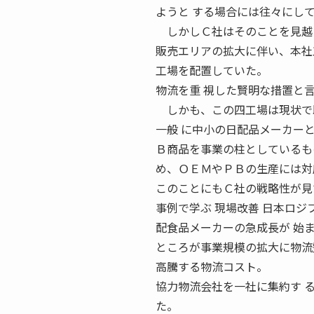
ようと する場合には往々にし
しかしＣ社はそのことを見越
販売エリアの拡大に伴い、本社
工場を配置していた。
物流を重 視した賢明な措置と
しかも、この四工場は現状で既
一般 に中小の日配品メーカー
Ｂ商品を事業の柱としているも
め、ＯＥＭやＰＢの生産には対
このことにもＣ社の戦略性が見
事例で学ぶ 現場改善 日本ロジ
配食品メーカーの急成長が 始
ところが事業規模の拡大に物流
高騰する物流コスト。
協力物流会社を一社に集約す 
た。