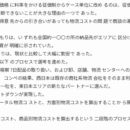
価格 に料率をかける従価制からケース単位に改め るのは、従
判断できないことが大きな理由の一つで あった。
得意 先からの引き合いがあっても物流コストの問 題で商談の
りは、い ずれも全国約一〇〇カ所の納品先がエリアに 区分
賃が 明確に示されていた。
もりは、現状と比較して大幅に割安で あった。
以下 のプロセスで選考を進めた。
場視察 ?日配品の取り扱い、および卸、店舗、物流 センターへ
議 コンペの結果、西日本は既存の商社系物流 会社をそのまま
ち一社を、東日本エリアの新たなパー トナーに選んだ。
ストダウンが実現した。
タル物流コ ストと、方面別物流コストを算出することか ら
 コスト、商品別物流コストを算出するという 二段階のプロセ