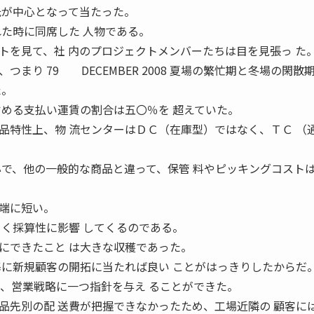
氏が中心となって当たった。
れた時に同席した 人物である。
を見て、社 内のプロジェクトメンバーたちは目を見張っ た
まり 79 DECEMBER 2008 夏場の繁忙期と冬場の閑散
た。
占める支払い運賃の割合は五〇％を 超えていた。
特性上、物 流センターはＤＣ（在庫型）ではなく、ＴＣ （
心で、他の一般的な商品と違って、保管 料やピッキングコスト
端に短い。
きく採算性に影響 してくるのである。
できたこと は大きな収穫であった。
基に新規顧客の開拓に当たれば良い ことがはっきりしたからだ
て、営業戦略に一つ指針を与え ることができた。
先別の配 送費が把握できなかったため、工場近隣の 顧客に