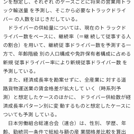
ンを想定し、それぞれ のケースごとに将来の営業用トラ
ック輸送量 を予測し、そこから必要なトラックドライ
バー の人数をはじきだしている。
ドライバーの供給量については、現在のト ラックド
ライバー数をベースに、継続率（＝継 続して従事する人
の割合）を用いて、継続従 事ドライバー数を予測する一
方で、年齢階級 別の人口構成や免許保有者構成に占める
新規 従事ドライバー率により新規従事ドライバー数 を
予測している。
また、経済成長率を勘案せずに、全産業に 対する道
路貨物運送業の賃金格差が拡大して いく（時系列予
測）と想定したケースのほかに、 ドライバー供給数が経
済成長率パターン別に変 動するものと想定したケースに
ついても予測 している。
日本労働組合総連合会（連合）は、性別、 学歴、年
齢、勤続同一条件で総給与額の産 業間格差比較を算出