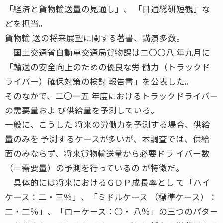
「経済と貨物輸送量の見通し」、 「日通総研短観」な
どを担当。
貨物輸 送の将来展望に関する著書、講演多数。
国土交通省自動車交通局貨物課は二〇〇八 年九月に
「輸送の安全向上のための優良な労 働力（トラックド
ライバー）確保対策の検討 報告書」を公表した。
そのなかで、二〇一五 年度におけるトラックドライバー
の需要量およ び供給量を予測している。
一般に、こうした 将来の労働力を予測する場合、供給
量のみを 予測するケースが多いが、本調査では、供給
面のみならず、将来貨物輸送量から必要ドラ イバー数
（＝需要量）の予測を行っているの が特徴だ。
具体的には将来におけるＧＤＰ成長率とし て「ハイ
ケース：二・三％」、「ミドルケース （標準ケース）：
二・二％」、「ローケース：〇・ 八％」の三つのパター