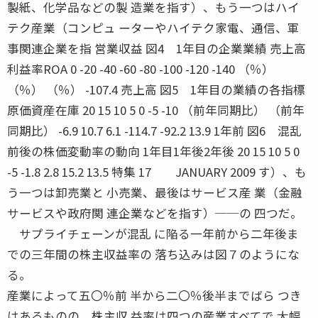
製紙、化学品などの製 造業を指す）、もう一つはハイ
テク産業（コンピュ ーターやハイテク家電、通信、軍
事関連企業を指 営業収益 図4 1年目の企業業績 売上高
利益率ROA 0 -20 -40 -60 -80 -100 -120 -140 （％）
（％） （％） -107.4 売上高 図5 1年目の業績の各指標
原価資産在庫 20 15 10 5 0 -5 -10 （前年同期比） （前年
同期比） -6.9 10.7 6.1 -114.7 -92.2 13.9 1年前 図6 混乱
前後の株価変動率の動向 1年目1年後2年後 20 15 10 5 0
-5 -1.8 2.8 15.2 13.5 特集 17 JANUARY 2009 す）、も
う一つは卸売業と 小売業、最後はサービス産 業（金融
サービスや政府関 連企業などを指す）──の 四つだ。
サプライチェーンが混乱 に陥る一年前から二年後ま
での三年間の株主収益率の 落ち込みは図７のようにな
る。
産業によって五〇％前 半から二〇％後半までばら つき
はあるものの、株主収 益率は四つの産業すべてで 大幅