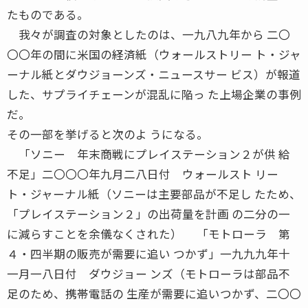
たものである。
我々が調査の対象としたのは、一九八九年から 二〇
〇〇年の間に米国の経済紙（ウォールストリー ト・ジャ
ーナル紙とダウジョーンズ・ニュースサー ビス）が報道
した、サプライチェーンが混乱に陥っ た上場企業の事例
だ。
その一部を挙げると次のよ うになる。
「ソニー 年末商戦にプレイステーション２が供 給
不足」二〇〇〇年九月二八日付 ウォールスト リー
ト・ジャーナル紙（ソニーは主要部品が不足し たため、
「プレイステーション２」の出荷量を計画 の二分の一
に減らすことを余儀なくされた） 「モトローラ 第
４・四半期の販売が需要に追い つかず」一九九九年十
一月一八日付 ダウジョー ンズ（モトローラは部品不
足のため、携帯電話の 生産が需要に追いつかず、二〇〇