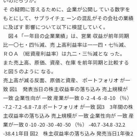
いのだろうか。
そ の疑問に答えるために、企業が公開し ている数字を
もとにして、サプライチェ ーンの混乱がその会社の業績
に及ぼす 影響について以下に検証していく。
図４「一年目の企業業績」は、営業 収益が前年同期
比一〇七・四％減、売 上高利益率は一一四・七％減、
ＲＯＡ （総資産利益率）は九二・三％減とな った。
また売上高、原価、資産、在庫 を前年同期と比較する
と図５のように なる。
売上高が減る反面、原価と資産、 ポートフォリオ が一
致 図1 発表当日の株主収益率の落ち込み 売上規模が
一致 企業性向が 一致 産業が一致 0 -2 -4 -6 -8 -10 （％）
-7.2 -7.2 -6.8 -7.8 ポートフォリオ が一致 図3 3年間の株
主収益率の落ち込み 売上規模が 一致 企業性向が 一致 産
業が一致 0 -10 -20 -30 -40 -50 （％） -40.7 -34.8 -32.2
-38.4 1年目 図2 株主収益率の落ち込み 発売当日1年後2