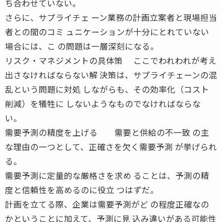
ち合わせていない。
さらに、サプライチェ ーン業務の計画立案者と現場担当
者との間のコミ ュニケーションが十分にとれていない
場合には、こ の問題は一層深刻になる。
リスク・マネジメントの具体策 ここでわれわれが考え
出さなければならない解 決策は、サプライチェーンの混
乱という問題に対処 しながらも、その効率化（コスト
削減）を犠牲に しないようなものでなければならな
い。
需要予測の精度を上げる 需要と供給の不一致 の主
な理由の一つとして、正確さを欠く需要予測 が挙げられ
る。
需要予測に定量的な厳格さを求め ることは、予測の精
度と信頼性を高めるのに役立 つはずだ。
計画を立てる際、企業は需要予測がど の程度正確なの
かということに加えて、予測に見 込み違いがある可能性