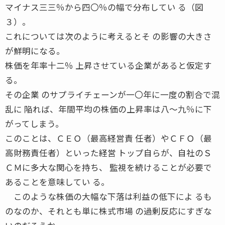
マイナス三三％から四〇％の幅で分布してい る（図
３）。
これについては次のように考えるとそ の影響の大きさ
が鮮明になる。
株価を年率十二％ 上昇させている企業があると仮定す
る。
その企業 のサプライチェーンが一〇年に一度の割合で混
乱に 陥れば、年間平均の株価の上昇率は八〜九％に下
がってしまう。
このことは、ＣＥＯ（最高経営責 任者）やＣＦＯ（最
高財務責任者）といった経営 トップ自らが、自社のＳ
ＣＭに多大な関心を持ち、 監視を続けることが必要で
あることを意味してい る。
このような株価の大幅な下落は利益の低下によ るも
のなのか、それとも単に株式市場 の過剰反応にすぎな