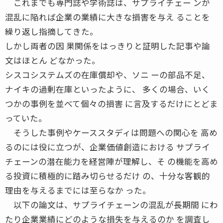
これまでも専門誌や学術誌は、サプライチェー ンが
混乱に陥れば企業の業績に大きな損害を与え ることを
繰り返し指摘してきた。
しかし両者の因 果関係をはっきりと証明した記事や論
文はほとん どなかった。
シスコシステムズの在庫償却や、ソニ ーの部品不足、
ナイキの過剰在庫といったように、 多くの場合、いく
つかの事例を並べて個々の損害 に言及するだけにとどま
っていた。
そうした事例やケーススタディは問題への関心を 高め
るのには役に立つが、企業価値創造における サプライ
チェーンの潜在能力を経営陣が理解し、そ の機能を高め
る投資に積極的に踏み切らせるだけ の、十分な客観的
理由を与えるまでには至らなか った。
以下の論文は、サプライチェーンの混乱が長期間 にわ
たり企業業績にどのような損失を与えるのか を調査し