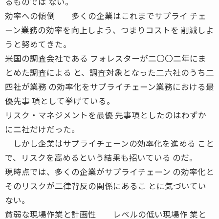
るものでは ない。
効率への傾倒 多くの企業はこれまでサプライ チェ
ーン業務の効率を向上しよう、つまりコストを 削減しよ
うと努めてきた。
米国の調査会社である フォレスターが二〇〇二年にま
とめた調査による と、調査対象となった二六社のうち二
四社が業務 の効率化をサプライチェーン業務における最
優先事 項として挙げている。
リスク・マネジメントを最優 先事項としたのはわずか
に二社だけだった。
しかし企業はサプライチェーンの効率化を進める こと
で、リスクを高めるという結果も招いている のだ。
現時点では、多くの企業がサプライチェーン の効率化と
そのリスクが二律背反の関係にあるこ とに気づいてい
ない。
貧弱な現場作業と計画性 レベルの低い現場作 業と