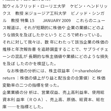
加ウィルフリッド・ローリエ大学 ケビン・ヘンドリッ
クス 教授 米ジョージア工科大学 ビノッド・シンガ
ル 教授 特集 15 JANUARY 2009 これらのニュー
ス報道は、それが短期的に株価や 企業の業績にどのよ
うな損失を及ぼしたかという ところで終わっている。
それに対して我々は、数 年にわたって該当企業の株価の
推移と年次報告書 を追跡調査することで、サプライチェ
ーンの混乱が 長期的な株主価値や業績にどのような損失
を及ぼ したのかを検証した。
なお株価の分析には、株主収益率（＝shareholder
return ：株価の値上がり益と配当金の合算値）と 株価
変動率の二つの指標を使った。
企業業績の分 析は、営業収益、売上高利益率、使用総
資本利 益率（ＲＯＡ）、売上高、原価、総資本、総在
庫 ──を指標とした。