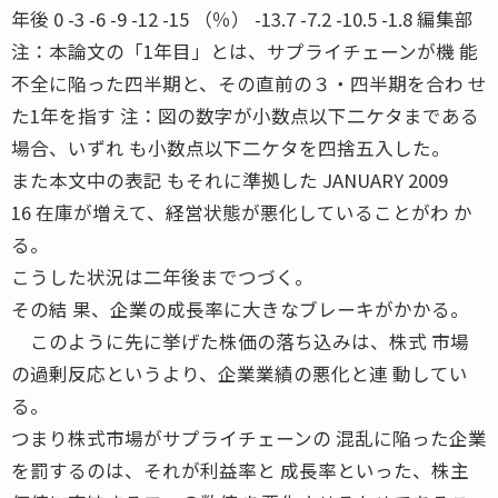
年後 0 -3 -6 -9 -12 -15 （％） -13.7 -7.2 -10.5 -1.8 編集部
注：本論文の「1年目」とは、サプライチェーンが機 能
不全に陥った四半期と、その直前の３・四半期を合わ せ
た1年を指す 注：図の数字が小数点以下二ケタまである
場合、いずれ も小数点以下二ケタを四捨五入した。
また本文中の表記 もそれに準拠した JANUARY 2009
16 在庫が増えて、経営状態が悪化していることがわ か
る。
こうした状況は二年後までつづく。
その結 果、企業の成長率に大きなブレーキがかかる。
このように先に挙げた株価の落ち込みは、株式 市場
の過剰反応というより、企業業績の悪化と連 動してい
る。
つまり株式市場がサプライチェーンの 混乱に陥った企業
を罰するのは、それが利益率と 成長率といった、株主