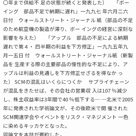
〇年まで供給不 足の状態が続くと発表した） 「ボー
イング 部品不足で納期に遅れ」一九九七 年六月二六
日付 ウォールストリート・ジャーナル 紙（部品の不足
のため航空機の製造が滞り、ボー イングの経営に深刻な
影響を与えた） 「アップル 部品の不足による納期
遅れで第４・ 四半期の利益を下方修正」一九九五年九
月一五日 付 ウォールストリート・ジャーナル紙（新製
品を 生産する際の主要部品の慢性的な不足により、ア
ップルは利益の見通しを下方修正せざるを得なか っ
た） SCMの混乱はいくらにつくか サプライチェーン
が混乱をきたせば、その会社の営業収 入は107 ％減少
し、株主収益率は3年間で40 ％低下する─ ─北米で2005
年に発表された学術論文が、その後欧米で開 催された
SCM関連学会やイベントをリスク・マネジメント 一色
に染めるキッカケとなった。
同論文を本誌が要約した。