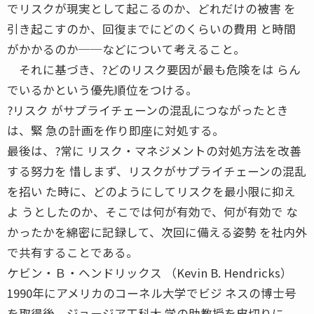
でリスクが現実として起こるのか、どれだけの被害 を
引き起こすのか、回復までにどのくらいの費用 と時間
がかかるのか──などについて考えること。
それに基づき、?どのリスク要因が最も危険をは らん
でいるかという優先順位をつける。
?リスク がサプライチェーンの混乱につながったとき
は、緊 急の計画を作り即座に対処する。
最後は、?常に リスク・マネジメントの対処方法を改善
する努力を 惜しまず、リスクがサプライチェーンの混乱
を招い た時に、どのようにしてリスクを最小限に抑え
よ うとしたのか、そこでは何が有効で、何が有効で な
かったかを綿密に記録して、次回に備える姿勢 を社内外
で共有することである。
ケビン・Ｂ・ヘンドリックス （Kevin B. Hendricks）
1990年にアメリカのコーネル大学でビジ ネスの博士号
を取得後、ジョージア工科大 学の助教授を皮切りに、