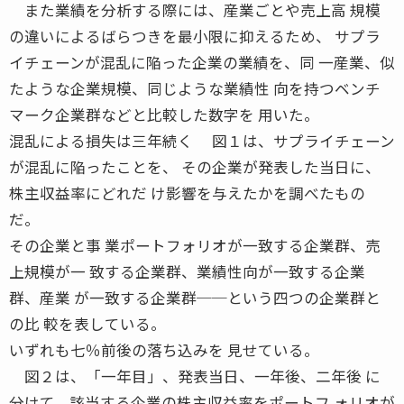
また業績を分析する際には、産業ごとや売上高 規模
の違いによるばらつきを最小限に抑えるため、 サプラ
イチェーンが混乱に陥った企業の業績を、同 一産業、似
たような企業規模、同じような業績性 向を持つベンチ
マーク企業群などと比較した数字を 用いた。
混乱による損失は三年続く 図１は、サプライチェーン
が混乱に陥ったことを、 その企業が発表した当日に、
株主収益率にどれだ け影響を与えたかを調べたもの
だ。
その企業と事 業ポートフォリオが一致する企業群、売
上規模が一 致する企業群、業績性向が一致する企業
群、産業 が一致する企業群──という四つの企業群と
の比 較を表している。
いずれも七％前後の落ち込みを 見せている。
図２は、「一年目」、発表当日、一年後、二年後 に
分けて、該当する企業の株主収益率をポートフ ォリオが