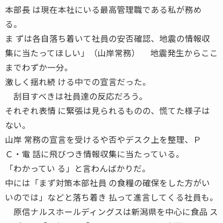
本部長 は現在本社にいる最高管理職である私が務め
る。
ま ずは各自落ち着いて社員の安否確認、地震の情報収
集に当たってほしい」（山岸常務） 地震発生からここ
までわずか一分。
激しく揺れ続 ける中での宣言だった。
刮目すべきは社員達の反応だろう。
それぞれ表情 に緊張は見られるものの、慌てた様子は
ない。
山岸 常務の宣言を受けるや否やデスク上を整理、Ｐ
Ｃ・電 話に飛びつき情報収集に当たっている。
「わかってい る」と言わんばかりだ。
中には「まず対策本部社員 の食糧の確保をした方がい
いのでは」などと落ち着き 払って進言してくる社員も。
原信ナルスホールディングスは新潟県を中心に食品 ス