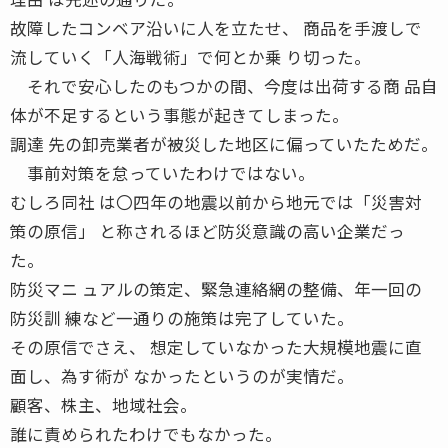
故障したコンベア沿いに人を立たせ、 商品を手渡しで
流していく「人海戦術」で何とか乗 り切った。
それで安心したのもつかの間、今度は出荷する商 品自
体が不足するという事態が起きてしまった。
調達 先の卸売業者が被災した地区に偏っていたためだ。
事前対策を怠っていたわけではない。
むしろ同社 は〇四年の地震以前から地元では「災害対
策の原信」 と称されるほど防災意識の高い企業だっ
た。
防災マニ ュアルの策定、緊急連絡網の整備、年一回の
防災訓 練など一通りの施策は完了していた。
その原信でさえ、 想定していなかった大規模地震に直
面し、為す術が なかったというのが実情だ。
顧客、株主、地域社会。
誰に責められたわけでもなかった。