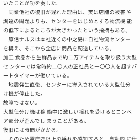
いたことが功を奏した。
同業他社の復旧が遅れた理由は、実は店舗の被害 や
調達の問題よりも、センターをはじめとする物流機 能
の低下によるところが大きかったという指摘もある。
原信ナルスは本社近くの中之島に自社物流センター
を構え、そこから全店に商品を配送している。
加工 食品から生鮮品まで約二万アイテムを取り扱う大型
セ ンターでは常時約二〇人の正社員と一〇〇人を超すパ
ートタイマーが働いている。
地震発生直後、センターに導入されている大型仕分
け機が停止した。
故障ではない。
大型仕分け機は稼 働中に激しい揺れを受けるとコンベ
ア部分が歪んでし まうことがある。
復旧には時間がかかる。
そのため震度四以上の揺れを感知すると、自動的 に仕