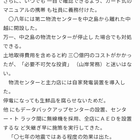
さらに、いつでも 一目で確認できるよう、カード式の
マニュアルの携帯 も社員に義務付けた。
〇八年には第二物流センターを中之島から離れた中
越に開設した。
万一、中之島の物流センターが停止し た場合でも対処
できる。
土地取得費用を含めると約 三〇億円のコストがかかっ
たが、「必要不可欠な投資」 （山岸常務）と迷いはな
い。
物流センターと主力店には自家発電装置を導入し
た。
停電になっても生鮮品を腐らせないためだ。
他 にもデータバックアップセンターの設置、センタ
ー・ト ラック間に無線機を採用、全店にＡＥＤを設置
するな ど矢継ぎ早に施策を実行してきた。
「〇七年の地震ではある程度の効果は出た。