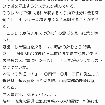
分け機を停止するシステムを組んでいる。
そのお かげで強い揺れが収まると手動で仕分け機を稼
働させ、 センター業務を滞りなく再開することができ
た。
こうして原信ナルスは〇七年の震災を見事に乗り切
った。
可能にした理由を探るには、時計の針をさら 特集
23 JANUARY 2009 に三年前にまで戻す必要がある。
未曾有の大地震に打つ手なし 「世界が終わってしまう
のではないか。
本気でそう 思った」 〇四年一〇月二三日に発生した
新潟県中越地震を 振り返る時、山岸常務の表情は険し
くなる。
最大震 度七、死者五〇人以上。
阪神・淡路大震災に並ぶ規 格外の大地震は、新潟にお