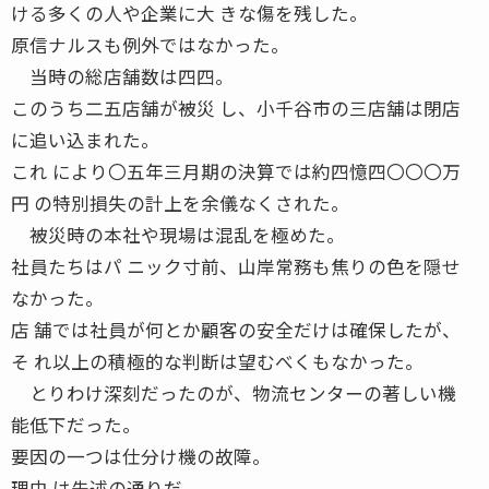
ける多くの人や企業に大 きな傷を残した。
原信ナルスも例外ではなかった。
当時の総店舗数は四四。
このうち二五店舗が被災 し、小千谷市の三店舗は閉店
に追い込まれた。
これ により〇五年三月期の決算では約四憶四〇〇〇万
円 の特別損失の計上を余儀なくされた。
被災時の本社や現場は混乱を極めた。
社員たちはパ ニック寸前、山岸常務も焦りの色を隠せ
なかった。
店 舗では社員が何とか顧客の安全だけは確保したが、
そ れ以上の積極的な判断は望むべくもなかった。
とりわけ深刻だったのが、物流センターの著しい機
能低下だった。
要因の一つは仕分け機の故障。
理由 は先述の通りだ。