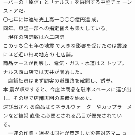
ーパーの「原信」と「ナルス」を展開する中堅チェ ーン
ストアだ。
〇七年には連結売上高一〇〇〇億円達 成。
同年、東証一部への指定替えも果たしている。
現在の店舗数は六二店舗。
このうち〇七年の地震 で大きな影響を受けたのは震源
にほど近い柏崎地方の 七店舗。
商品ケースが倒壊し、電気・ガス・水道はス トップ。
ナルス西山店では天井が崩落した。
店舗社員はまず顧客の避難路を確認し、誘導。
本 震が収束すると、今度は商品を駐車スペースに運び出
し、その場で店舗再開の準備を始めた。
運び出され る商品はミネラルウォーターやカップラーメ
ンなど被災 直後に必要とされる品目が優先されてい
る。
一連の作業・選択は同社が策定した災害対応マニ ュ