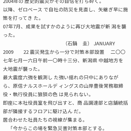
2004年の 歴史的震災がその自信を打ち砕く。
以降、ゼロベース で自社の防災を見直し、矢継ぎ早に施
策を打ってき た。
07年7月、成果を試すかのように再び大地震が新 潟を襲
った。
（石鍋 圭） JANUARY
2009 22 震災発生から一分で対策本部設置 二〇〇
七年七月一六日午前一〇時十三分、新潟県 中越地方を
大地震が襲った。
最大震度六強を観測し た強い揺れの只中にありなが
ら、原信ナルスホールデ ィングスの山岸豊後常務取締
役・執行役員に狼狽の色 は見られない。
即座に本社役員室を飛び出すと、商 品調達部と店舗統括
部が隣接するフロアに駆け込ん だ。
居合わせた社員たちの視線が集まる。
「今からこの場を緊急災害対策本部とする。