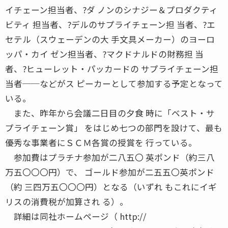
イチェーン担当者、?ダ ノンのシナジー＆プロダクティ
ビティ 担当者、?デルのサプライチェーン担 当者、?エ
セテル（スウェーデンの大 手文具メーカー）のヨーロ
ッパ・カイ ゼン担当者、?マクドナルドの財務担 当
者、?ヒューレット・パッカードの サプライチェーン担
当者──などがス ピーカーとして参加する予定となって
いる。
また、昨年から会議二日目の夕食 時に「ベスト・サ
プライチェーン賞」 をはじめ七つの部門を設けて、最も
優秀な事業者にＳＣＭ各賞の授賞を 行っている。
参加費はプラチナ参加が二八五〇 英ポンド（約三八
万五〇〇〇円）で、 ゴールド参加が二五五〇英ポンド
（約 三四万五〇〇〇円）となる（いずれ もこれにイギ
リスの消費税が加算され る）。
詳細は同社ホームページ（ http://