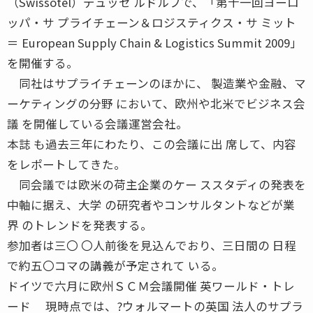
（Swissôtel）デュッセ ルドルフで、「第十一回ヨーロ
ッパ・サ プライチェーン＆ロジスティクス・サ ミット
＝ European Supply Chain & Logistics Summit 2009」
を開催する。
同社はサプライチェーンのほかに、 製造業や金融、マ
ーケティングの分野 において、欧州や北米でビジネス会
議 を開催している会議運営会社。
本誌 も過去三年にわたり、この会議に出 席して、内容
をレポートしてきた。
同会議では欧米の荷主企業のケー ススタディの発表を
中軸に据え、大学 の研究者やコンサルタントなどが業
界 のトレンドを発表する。
参加者は三〇 〇人前後を見込んでおり、三日間の 日程
で約五〇コマの講義が予定されて いる。
ドイツで六月に欧州ＳＣＭ会議開催 英ワールド・トレ
ード 現時点では、?ウォルマートの英国 法人のサプラ