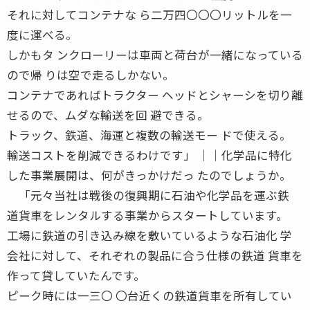
それに対してコンテナな ら二万四〇〇〇リットルを一
度に運べる。
しかもタ ンクローリーは車両と荷台が一緒になっている
ので帰 りは空で走るしかない。
コンテナであればトラクター ヘッドとシャーシを切り離
せるので、ムダな輸送を回 避できる。
トラック、鉄道、海運と複数の輸送モー ドで使える。
輸送コストを削減できるわけです」 ││化学品に特化
した事業展開は、何がきっかけだっ たのでしょうか。
「元々当社は戦後の復興期に石油や化学品を運ぶ鉄
道貨車をレンタルする事業からスタートしています。
工場に鉄道の引き込み線を敷いているような石油化 学
会社に対して、それぞれの製品に合う仕様の鉄道 貨車を
作って貸していたんです。
ピーク時には一三〇 〇台近くの鉄道貨車を所有してい