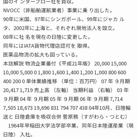
国のイ ンターフロー社を買収。
NVOCC（非船舶運航業者）事業に乗 り出した。
90年に米国、97年にシンガポール、99年にジャカ ル
タ、2002年に上海と、それぞれ現地法人を設立。
08年に社 名を現在の日陸に変更した。
同年にはIATA貨物代理店認可を 取得。
医薬品物流の拡大も図っている。
本誌解説 物流企業番付《平成21年版》 20,000 15,000
10,000 5,000 0 1,800 1,600 1,400 1,200 1,000 800 600
400 200 0 単体業績推移 （単位：百万円） 07 年 ９月期
20,417 1,719 売上高 （左軸） 当期利益 （右軸） 03 年
９月期 04 年 ９月期 05 年 ９月期 06 年 ９月期 7,714
7,505 18,673 19,696 831 794 707 438 04年10月、日陸輸
送と 日陸倉庫を吸収合併 菅原務（すがわら・つとむ）
1964年早稲田大学法学部卒業、同年日本陸運産業（現
日陸） 入社。