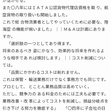
が活かせる。
また〇八年にはＩＡＴＡ公認貨物代理店資格を取 り、航
空貨物の取り扱いも開始しました。
これで総 合物流業者としてやっていくために必要な、陸
海空 の機能が揃いました」 ││Ｍ＆Ａは計画にありま
すか。
「選択肢の一つとしてあり得ます。
将来のあるべき 姿にかなう、効果的な将来を作れるよ
うな相手であ れば検討します」 ││コスト削減につい
ては。
「品質にかかわるコストは削れません。
これは保管・ 輸送業務だけでなく事務方でも同じです。
プロとして、 とことん業務品質は高めていく。
ただし、競争力の ある料金のためには工夫も必要です。
業務改善・改 革によってコストを削減し、損益分岐点を
引き下げ る努力を徹底する」 「〇四年に子会社の日