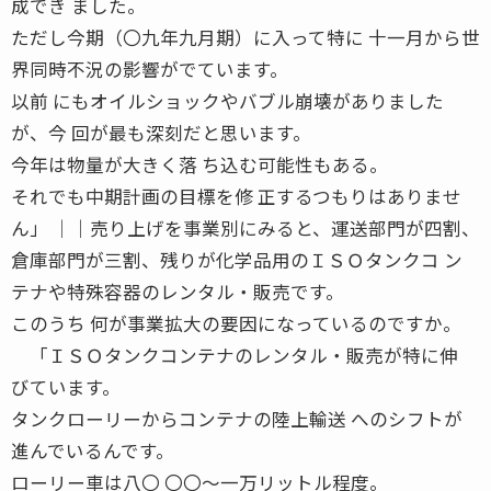
成でき ました。
ただし今期（〇九年九月期）に入って特に 十一月から世
界同時不況の影響がでています。
以前 にもオイルショックやバブル崩壊がありました
が、今 回が最も深刻だと思います。
今年は物量が大きく落 ち込む可能性もある。
それでも中期計画の目標を修 正するつもりはありませ
ん」 ││売り上げを事業別にみると、運送部門が四割、
倉庫部門が三割、残りが化学品用のＩＳＯタンクコ ン
テナや特殊容器のレンタル・販売です。
このうち 何が事業拡大の要因になっているのですか。
「ＩＳＯタンクコンテナのレンタル・販売が特に伸
びています。
タンクローリーからコンテナの陸上輸送 へのシフトが
進んでいるんです。
ローリー車は八〇 〇〇〜一万リットル程度。