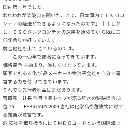
国内第一号でした。
われわれが突破口を開いたことで、日本国内でＩＳ Ｏコ
ンテナの陸送ができるようになったのです」 ││しか
し、ＩＳＯタンクコンテナの運用を始めてか ら既に二
〇年余りが経っています。
競合他社も出て きているのでは。
「この一〇年で顕著になってきています。
価格競争 も始まり、厳しくはなっています。
顧客でもある化 学品メーカーの物流子会社も自分で運
営する力を付 けてきています。
それでも先行者利益はまだあります。
菅原務 社長 注目企業トップが語る強さの秘訣総合13
位 25 FEBRUARY 2009 当社は化学品や危険物に対す
る知識が豊富です。
危 険物を取り扱うにはＩＭＤＧコードという国際海上