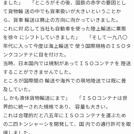
ました」 「ところがその後、国鉄の赤字の要因とし
て貨物輸 送の中でも貨車扱いが大きいということか
ら、貨車 輸送は廃止の方向に向かっていきました。
これに対 応して当社も自動車を使った陸上輸送に業態
を徐々 にシフトしていきました」 「そして一九八〇
年代に入って今度は海上輸送で 使う国際規格のＩＳＯタ
ンクコンテナに目を付けた。
当時、日本国内では規制があってＩＳＯコンテナを 陸送
することができませんでした。
ところが国際間の 輸送や海外での現地陸送では既に普
及していた。
し かも液体貨物輸送にまで」 「ＩＳＯコンテナは世
界的に統一された規格であり、 容量も大きい。
これは合理的だと八五年にＩＳＯコ ンテナを運ぶため
の二四トンシャーシを開発して、国 内での通行許可を取
得しました。