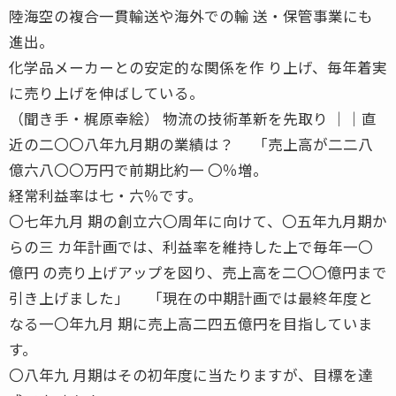
陸海空の複合一貫輸送や海外での輸 送・保管事業にも
進出。
化学品メーカーとの安定的な関係を作 り上げ、毎年着実
に売り上げを伸ばしている。
（聞き手・梶原幸絵） 物流の技術革新を先取り ││直
近の二〇〇八年九月期の業績は？ 「売上高が二二八
億六八〇〇万円で前期比約一 〇％増。
経常利益率は七・六％です。
〇七年九月 期の創立六〇周年に向けて、〇五年九月期か
らの三 カ年計画では、利益率を維持した上で毎年一〇
億円 の売り上げアップを図り、売上高を二〇〇億円まで
引き上げました」 「現在の中期計画では最終年度と
なる一〇年九月 期に売上高二四五億円を目指していま
す。
〇八年九 月期はその初年度に当たりますが、目標を達