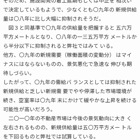
そのため、施設開発の着工延期もしくは中止を 相次い
で決定しているもようで、少なくとも〇九年の 新規供給
量は〇八年に比し大幅に抑制されそうだ。
図３と同基準で〇九年の供給量を把握すると 五六万
平方メートルとなり、〇八年の一三五万平方 メートルか
ら半分以下に抑制されると弊社ではみて いる。
他方、〇九年の新規需要（稼働面積の変動分） はマイ
ナスにはならないものの、景気悪化で急速な 伸びも期
待しづらい。
したがって、〇九年の需給バ ランスとしては抑制された
新規供給と乏しい新規需 要でやや停滞した市場環境が
続き、空室率は〇九年 末にかけて緩やかな上昇を続ける
可能性が高いだろう。
二〇一〇年の不動産市場は今後の景気動向に大き く
左右されるものの、新規供給量は五〇万平方メー トル
を下回るものと弊社では試算している。