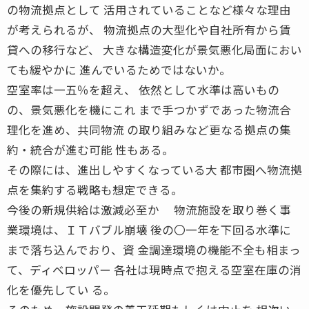
の物流拠点として 活用されていることなど様々な理由
が考えられるが、 物流拠点の大型化や自社所有から賃
貸への移行など、 大きな構造変化が景気悪化局面におい
ても緩やかに 進んでいるためではないか。
空室率は一五％を超え、 依然として水準は高いもの
の、景気悪化を機にこれ まで手つかずであった物流合
理化を進め、共同物流 の取り組みなど更なる拠点の集
約・統合が進む可能 性もある。
その際には、進出しやすくなっている大 都市圏へ物流拠
点を集約する戦略も想定できる。
今後の新規供給は激減必至か 物流施設を取り巻く事
業環境は、ＩＴバブル崩壊 後の〇一年を下回る水準に
まで落ち込んでおり、資 金調達環境の機能不全も相まっ
て、ディベロッパー 各社は現時点で抱える空室在庫の消
化を優先してい る。