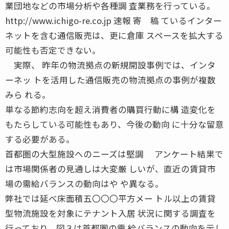
業団地などの市場分析や各種調 査業務を行っている。
http://www.ichigo-re.co.jp 速報 寄 稿 ているインター
ネットを含む通信販売は、更に倉庫 スペースを拡大する
可能性も否定できない。
実際、 昨年の物流拠点の新規開設事例では、インタ
ーネッ トを活用した通信販売の物流拠点の事例が複数
みら れる。
単なる節約志向を超え消費者の購買行動に構 造変化を
もたらしている可能性もあり、今後の動向 に十分な留意
する必要がある。
首都圏の大型施設へのニーズは堅調 アンケート結果で
は市場関係者の見通しは大変厳 しいが、直近の賃貸市
場の需給バランスの動向はや や異なる。
弊社では延べ床面積五〇〇〇平方メー トル以上の賃貸
型物流施設を対象にテナント入居 状況に関する調査を
行っており、図３は首都圏の需 給バランスの動向を示し