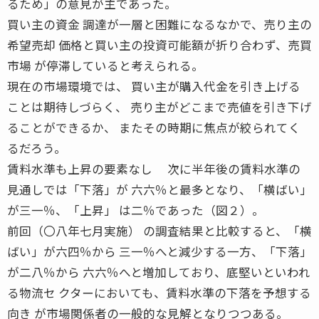
るため」の意見が主であった。
買い主の資金 調達が一層と困難になるなかで、売り主の
希望売却 価格と買い主の投資可能額が折り合わず、売買
市場 が停滞していると考えられる。
現在の市場環境では、 買い主が購入代金を引き上げる
ことは期待しづらく、 売り主がどこまで売値を引き下げ
ることができるか、 またその時期に焦点が絞られてく
るだろう。
賃料水準も上昇の要素なし 次に半年後の賃料水準の
見通しでは「下落」が 六六％と最多となり、「横ばい」
が三一％、「上昇」 は二％であった（図２）。
前回（〇八年七月実施） の調査結果と比較すると、「横
ばい」が六四％から 三一％へと減少する一方、「下落」
が二八％から 六六％へと増加しており、底堅いといわれ
る物流セ クターにおいても、賃料水準の下落を予想する
向き が市場関係者の一般的な見解となりつつある。