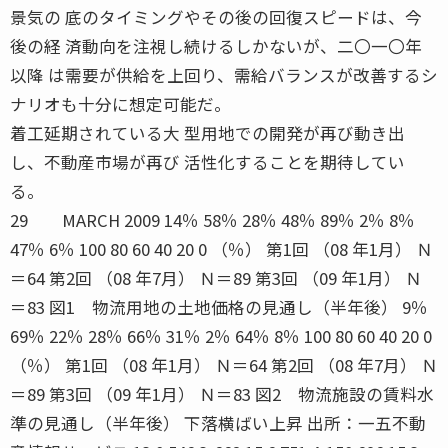
景気の 底のタイミングやその後の回復スピードは、今
後の経 済動向を注視し続けるしかないが、二〇一〇年
以降 は需要が供給を上回り、需給バランスが改善するシ
ナリオも十分に想定可能だ。
着工延期されている大 型用地での開発が再び動き出
し、不動産市場が再び 活性化することを期待してい
る。
29 MARCH 2009 14％ 58％ 28％ 48％ 89％ 2％ 8％
47％ 6％ 100 80 60 40 20 0 （％） 第1回 （08 年1月） Ｎ
＝64 第2回 （08 年7月） Ｎ＝89 第3回 （09 年1月） Ｎ
＝83 図1 物流用地の土地価格の見通し（半年後） 9％
69％ 22％ 28％ 66％ 31％ 2％ 64％ 8％ 100 80 60 40 20 0
（％） 第1回 （08 年1月） Ｎ＝64 第2回 （08 年7月） Ｎ
＝89 第3回 （09 年1月） Ｎ＝83 図2 物流施設の賃料水
準の見通し（半年後） 下落横ばい上昇 出所：一五不動