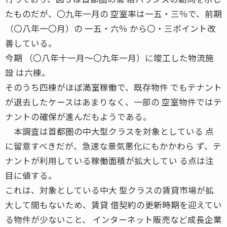
たものだが、〇九年一月の 空室率は一五・三％で、前期
（〇八年一〇月）の 一五・六％ から〇・三ポイント改
善している。
今期 （〇八年十一月〜〇九年一月）に竣工した物流施
設 は六棟。
そのうち四棟がほぼ満室稼働で、既存物件 でもテナント
が退去したケースはあまりなく、一部の 空室物件ではテ
ナントの確保が進んだもようである。
本調査は首都圏の中大型クラスを対象としている 点
に留意すべきだが、急速な景気悪化にもかかわら ず、テ
ナントが利用している稼働面積が拡大してい る点は注
目に値する。
これは、対象としている中大 型クラスの賃貸市場が拡
大して間もないため、賃貸 借契約の更新時期を迎えてい
る物件が少ないこと、 インターネット販売など成長企業