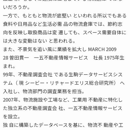
いだろうか。
一方で、もともと物流が底堅い といわれる所以でもある
食料や日用品など生活必需 品の物流倉庫では、節約志
向を反映し取扱商品は変 遷しても、スペース需要自体に
は大きな変動はない と思われる。
また、不景気を追い風に業績を拡大し MARCH 2009
28 曽田貫一 一五不動産情報サービス 社長 1975年生
まれ。
99年、不動産調査会社 である生駒データサービスシス
テム（ 現 シービー・リチャードエリス総合研究所） へ
入社し、物流部門の調査業務を担当。
2007年、物流施設や工場など、工業用 不動産に特化し
た独立系の不動産調査会 社、一五不動産情報サービス
を設立。
独 自に構築したデータベースを基に、物流不 動産や工