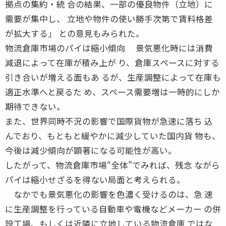
拠点の集約・統 合の結果、一部の優良物件（立地）に
需要が集中し、 立地や物件の使い勝手次第で賃料格差
が拡大する」 との意見もみられた。
物流倉庫市場のパイは縮小傾向 景気悪化時には消費
減退によって在庫が積み上が り、倉庫スペースに対する
引き合いが増える面もあ るが、生産調整によって在庫も
適正水準へと戻るた め、スペース需要増は一時的にしか
期待できない。
また、世界同時不況の影響で国際貨物が急速に落ち 込
んでおり、もともと緩やかに減少していた国内貨 物も、
今後は減少傾向が顕著になる可能性が高い。
したがって、物流倉庫市場“全体”でみれば、残念 ながら
パイは縮小せざるを得ない局面と考えられる。
なかでも景気悪化の影響を色濃く受けるのは、急 速
に生産調整を行っている自動車や電機などメーカー の併
設工場、もしくは近隣に立地している物流倉庫 ではな