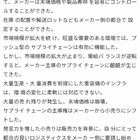
て、メーカーは末端価格や製品寿命 を容易にコントロー
ルすることができた。
在庫 の配置や輸送ロットなどもメーカー側の都合で 設
定することができた。
市場規模が拡大を続 け、旺盛な需要のある環境では、プ
ッシュ型の サプライチェーンは有効に機能した。
しかし、市場規模の拡大が止まり、需給バ ランスが逆転
すると、メーカー主導のサプライ チェーンに齟齬が生じ
てきた。
大量生産・大 量消費を前提にした重装備のインフラ
は、環 境の変化に柔軟には対応できない。
大量の売 れ残りが発生し、末端価格は崩壊。
サプライ チェーンの主導権はメーカーから小売りにシフ
トした。
発言力を増した小売りは販売力を背景に、自 分にとって
都合の良いロジスティクスをメーカ ー側に要請し始め