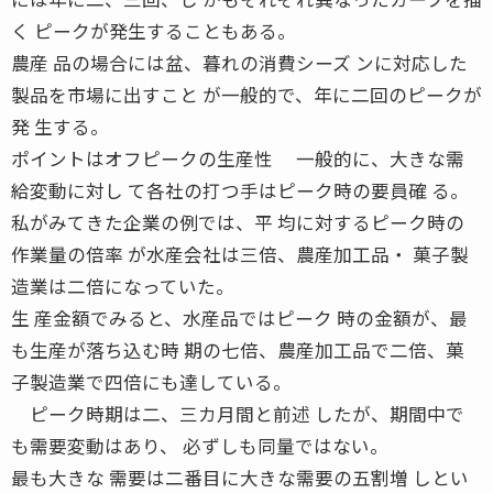
く ピークが発生することもある。
農産 品の場合には盆、暮れの消費シーズ ンに対応した
製品を市場に出すこと が一般的で、年に二回のピークが
発 生する。
ポイントはオフピークの生産性 一般的に、大きな需
給変動に対し て各社の打つ手はピーク時の要員確 る。
私がみてきた企業の例では、平 均に対するピーク時の
作業量の倍率 が水産会社は三倍、農産加工品・ 菓子製
造業は二倍になっていた。
生 産金額でみると、水産品ではピーク 時の金額が、最
も生産が落ち込む時 期の七倍、農産加工品で二倍、菓
子製造業で四倍にも達している。
ピーク時期は二、三カ月間と前述 したが、期間中で
も需要変動はあり、 必ずしも同量ではない。
最も大きな 需要は二番目に大きな需要の五割増 しとい