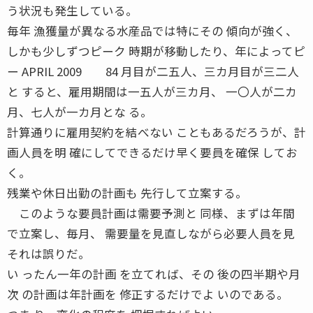
う状況も発生している。
毎年 漁獲量が異なる水産品では特にその 傾向が強く、
しかも少しずつピーク 時期が移動したり、年によってピ
ー APRIL 2009 84 月目が二五人、三カ月目が三二人
と すると、雇用期間は一五人が三カ月、 一〇人が二カ
月、七人が一カ月とな る。
計算通りに雇用契約を結べない こともあるだろうが、計
画人員を明 確にしてできるだけ早く要員を確保 してお
く。
残業や休日出勤の計画も 先行して立案する。
このような要員計画は需要予測と 同様、まずは年間
で立案し、毎月、 需要量を見直しながら必要人員を見
それは誤りだ。
い ったん一年の計画 を立てれば、その 後の四半期や月
次 の計画は年計画を 修正するだけでよ いのである。