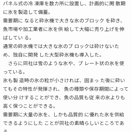
パネル式の冷 凍庫を数カ所に設置し、計画的に閑 散期
に氷を製造して備蓄。
需要期に なると砕氷機で大きな氷のブロック を砕き、
魚市場や加工業者に氷を供 給して大幅に売り上げを伸
ばしてい る。
通常の砕氷機では大きな氷のブ ロックは砕けないた
め、独自に開発 した大型砕氷機も導入した。
さらに同社は雪のような氷や、プ レート状の氷を使
っている。
氷も製 造時の氷の粒が小さければ、固まっ た後に砕い
てもその特性が発揮され、 魚の種類や保存期間によって
使い分 けすることができ、魚の品質も従 来の氷よりも
高く保つことができる。
需要期に大量の氷を、しかも品質的 に優れた氷を供給
できるようにした ことが同社の素晴らしいところであ
る。