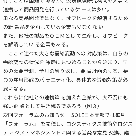
行うことは困難で あるが、公設試験研究機関や大学 と
連携して商品開発を行っているケ ースは多い。
単なる商品開発ではな く、オフピークを解消するため
の新 製品を企画している企業も少なくな い。
また、他社の製品をＯＥＭとし て生産し、オフピーク
を解消してい る企業もある。
ここで述べた大きな需給変動への 対応策は、自らの
需給変動の状況を 冷静に見つめることから始まり、早
めの需要予測、予測の繰り返し、要 員計画の立案、要
員の雇用形態のバ ラエティ化、具体的な労務対策が必
要になる。
これらに他社との連携策 を加えた企業が、大不況にも
強い企 業として生き残るであろう（図３）。
次回フォーラムのお知らせ SOLE日本支部では毎月
「フォーラム」 を開催し、ロジスティクス技術やロジス
テ ィクス・マネジメントに関する活発な意見 交換、議