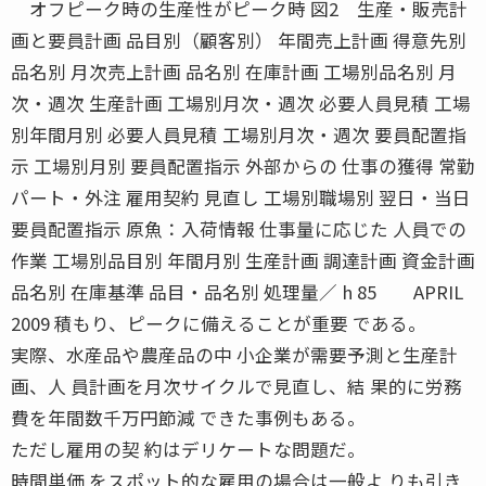
オフピーク時の生産性がピーク時 図2 生産・販売計
画と要員計画 品目別（顧客別） 年間売上計画 得意先別
品名別 月次売上計画 品名別 在庫計画 工場別品名別 月
次・週次 生産計画 工場別月次・週次 必要人員見積 工場
別年間月別 必要人員見積 工場別月次・週次 要員配置指
示 工場別月別 要員配置指示 外部からの 仕事の獲得 常勤
パート・外注 雇用契約 見直し 工場別職場別 翌日・当日
要員配置指示 原魚：入荷情報 仕事量に応じた 人員での
作業 工場別品目別 年間月別 生産計画 調達計画 資金計画
品名別 在庫基準 品目・品名別 処理量／ h 85 APRIL
2009 積もり、ピークに備えることが重要 である。
実際、水産品や農産品の中 小企業が需要予測と生産計
画、人 員計画を月次サイクルで見直し、結 果的に労務
費を年間数千万円節減 できた事例もある。
ただし雇用の契 約はデリケートな問題だ。
時間単価 をスポット的な雇用の場合は一般よ りも引き