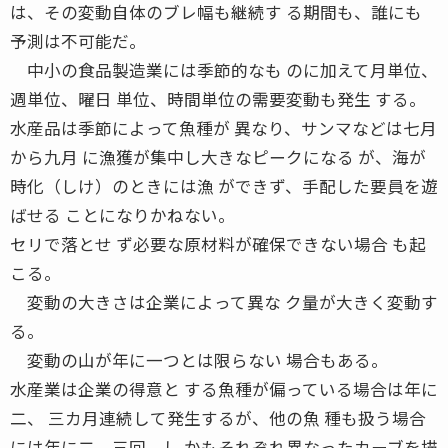
は、その変動自体のブレ幅も継続す る期間も、誰にも
予測は不可能だ。
中小の食品製造業には季節的なも のに加えて月単位、
週単位、曜日 単位、時間単位の需要変動も発生 する。
水産品は季節によって魚種が 異なり、サンマなどは七月
から九月 に漁獲が集中し大きなピークになる が、海が
時化（しけ）のときには漁 ができず、手配した要員を遊
ばせる ことになりかねない。
セリで落とせ ず必要な原材料が確保できない場合 も起
こる。
変動の大きさは企業によって異な ク量が大きく変動す
る。
変動の山が年に一つとは限らない 場合もある。
水産業は企業の得意と する魚種が偏っている場合は年に
二、 三カ月連続して発生するが、他の魚 種も扱う場合
には年に二、三回、し かもそれぞれ異なったカーブを描