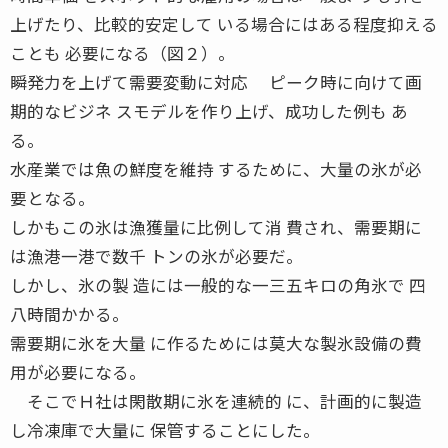
上げたり、比較的安定して いる場合にはある程度抑える
ことも 必要になる（図２）。
瞬発力を上げて需要変動に対応 ピーク時に向けて画
期的なビジネ スモデルを作り上げ、成功した例も あ
る。
水産業では魚の鮮度を維持 するために、大量の氷が必
要となる。
しかもこの氷は漁獲量に比例して消 費され、需要期に
は漁港一港で数千 トンの氷が必要だ。
しかし、氷の製 造には一般的な一三五キロの角氷で 四
八時間かかる。
需要期に氷を大量 に作るためには莫大な製氷設備の費
用が必要になる。
そこでＨ社は閑散期に氷を連続的 に、計画的に製造
し冷凍庫で大量に 保管することにした。