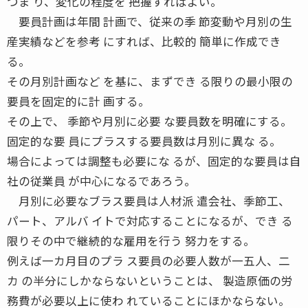
つま り、変化の程度を 把握すればよい。
要員計画は年間 計画で、従来の季 節変動や月別の生
産実績などを参考 にすれば、比較的 簡単に作成でき
る。
その月別計画など を基に、まずでき る限りの最小限の
要員を固定的に計 画する。
その上で、 季節や月別に必要 な要員数を明確にする。
固定的な要 員にプラスする要員数は月別に異な る。
場合によっては調整も必要にな るが、固定的な要員は自
社の従業員 が中心になるであろう。
月別に必要なブラス要員は人材派 遣会社、季節工、
パート、アルバ イトで対応することになるが、でき る
限りその中で継続的な雇用を行う 努力をする。
例えば一カ月目のプラ ス要員の必要人数が一五人、二
カ の半分にしかならないということは、 製造原価の労
務費が必要以上に使わ れていることにほかならない。