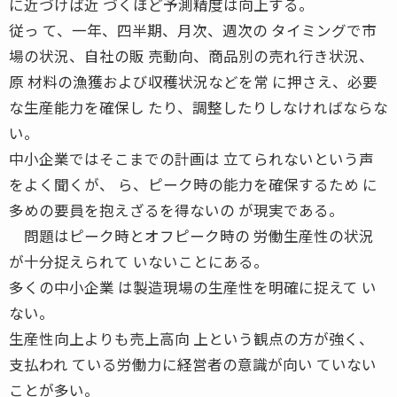
に近づけば近 づくほど予測精度は向上する。
従っ て、一年、四半期、月次、週次の タイミングで市
場の状況、自社の販 売動向、商品別の売れ行き状況、
原 材料の漁獲および収穫状況などを常 に押さえ、必要
な生産能力を確保し たり、調整したりしなければならな
い。
中小企業ではそこまでの計画は 立てられないという声
をよく聞くが、 ら、ピーク時の能力を確保するため に
多めの要員を抱えざるを得ないの が現実である。
問題はピーク時とオフピーク時の 労働生産性の状況
が十分捉えられて いないことにある。
多くの中小企業 は製造現場の生産性を明確に捉えて い
ない。
生産性向上よりも売上高向 上という観点の方が強く、
支払われ ている労働力に経営者の意識が向い ていない
ことが多い。