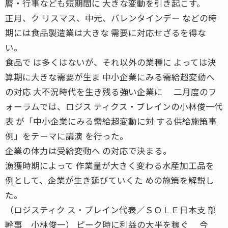
暦・行事なども短期間に 大きな変動を引き起こす。
正月、ク リスマス、中元、バレンタインデー などの時
期には食品製造業は大きな 需要に対応せざるを得な
い。
食品で は多くはないが、それ以外の業種に よっては決
算期に大きな需要が生ま 中小企業にみる需給超変動へ
の対応 大不況時代を生き残る強い企業に 二月度のフ
ォーラムでは、ロジス ティクス・ブレインの小林俊一代
表 が「中小企業にみる需給超変動に対 する供給施策事
例」をテーマに講演 を行った。
企業の体力は受給変動へ の対応で決まる。
漁獲時期によって 作業量が大きく変わる水産加工品を
例として、企業が生き延びていくた めの施策を解説し
た。
（ロジスティク ス・ブレイン代表／ＳＯＬＥ日本支 部
幹事 小林俊一） ピーク時に利益の大半を稼ぐ 今