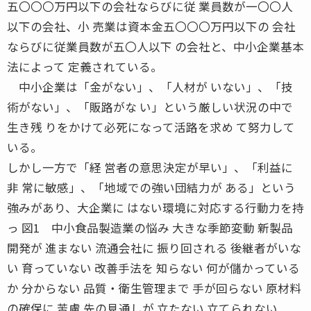
五〇〇〇万円以下の会社ならびに従 業員数が一〇〇人
以下の会社、小 売業は資本金五〇〇〇万円以下の 会社
ならびに従業員数が五〇人以下 の会社と、中小企業基本
法によって 定義されている。
中小企業は「金がない」、「人材が いない」、「技
術がない」、「販路がな い」という厳しい状況の中で
生き残 りをかけて必死になって活路を求め て努力して
いる。
しかし一方で「経 営者の意思決定が早い」、「利益に
非 常に敏感」、「地域での強い団結力が ある」という
強みがあり、大企業に はない環境に対応する行動力を持
っ 図1 中小食品製造業の悩み 大きな季節変動 新製品
開発が 進まない 流通会社に 振り回される 後継者がいな
い 育っていない 改善手法を 知らない 何が儲かっている
か 分からない 品質・衛生管理まで 手が回らない 原材料
の確保に 苦慮 先の見通しが 立たない 立てられない