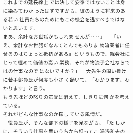
これまでの延長線上 では決して安泰ではないことは身
に染みてわか ったはずですから、彼のように将来のあ
る若い 社員たちのためにもこの機会を逃すべきではな
いと思います。
まあ、余計なお世話かもしれま せんが‥‥」 「い
え、余計なお世話だなんてとんでもありま 物流業者に任
せるのはちょっと抵抗がある』と いうもので、親会社に
とって極めて価値の高い 業務、それが物流子会社ならで
はの仕事なので はないですか？」 大先生の問い掛け
に若手部員氏が何度も小さ く頷いて、「わかります、わ
かります」と言う。
もう先ほどの怒りの気配は消えて、しきりに何 かを考え
ている。
それがどんな仕事なのか探し ている風情だ。
役員氏が、そんな部下の様子を見ながら、「た しか
に、そういう仕事を早いうちから担ってこ 湯浅和夫の