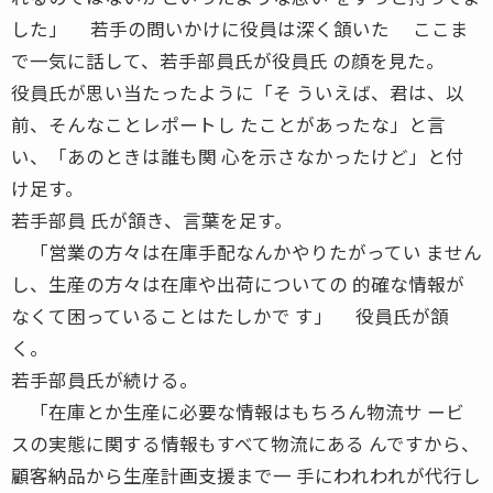
した」 若手の問いかけに役員は深く頷いた ここま
で一気に話して、若手部員氏が役員氏 の顔を見た。
役員氏が思い当たったように「そ ういえば、君は、以
前、そんなことレポートし たことがあったな」と言
い、「あのときは誰も関 心を示さなかったけど」と付
け足す。
若手部員 氏が頷き、言葉を足す。
「営業の方々は在庫手配なんかやりたがってい ません
し、生産の方々は在庫や出荷についての 的確な情報が
なくて困っていることはたしかで す」 役員氏が頷
く。
若手部員氏が続ける。
「在庫とか生産に必要な情報はもちろん物流サ ービ
スの実態に関する情報もすべて物流にある んですから、
顧客納品から生産計画支援まで一 手にわれわれが代行し