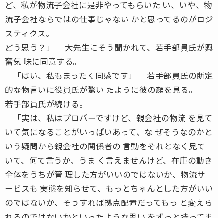
ど、私が物流子会社に是非やってもらいた い、いや、物
流子会社ならではの仕事じゃない かと思ってるのがロジ
スティクス。
どう思う？」 大先生にそう聞かれて、若手部員氏が興
奮気 味に同意する。
「はい、私もまったく同感です」 若手部員氏の断定
的な物言いに役員氏が驚い たように彼の顔を見る。
若手部員氏が続ける。
「実は、私はプロパーですけど、親会社の物流 を見て
いて気になることがいっぱいあって、な ぜそうなのかと
いう疑問から親会社の関係者の 言動をそれとなく見て
いて、何て言うか、うま く言えませんけど、在庫の動き
全体をうちが管 理した方がいいのではないか、物流サ
ービスも 実態を知らせて、もっとちゃんとした方がいい
のではないか、そうすれば拠点配置だってもっ と変えら
れるのではないかといったような思い をずっと持ってま