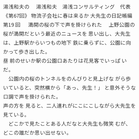
湯浅和夫の 湯浅和夫 湯浅コンサルティング 代表
《第67回》 物流子会社に春は来るか 大先生の日記帳編
第19 回 満開の桜の下で声を掛けられた 上野公園の
桜が満開だという最近のニュースを 思い出し、大先生
は、上野駅からいつもの地下 鉄に乗らずに、公園に向
かって歩き出した。
昼 前のせいか駅の公園口あたりは花見客でいっぱ い
だ。
公園内の桜のトンネルをのんびりと見上げな がら歩
いていると、突然横から「あっ、先生！」 と意外そうな
口調で声を掛けられた。
声の方を 見ると、二人連れがにこにこしながら大先生を
見ている。
どこかで見たことある人だなと大先生も微笑 むが、
どこの誰だか思い出せない。