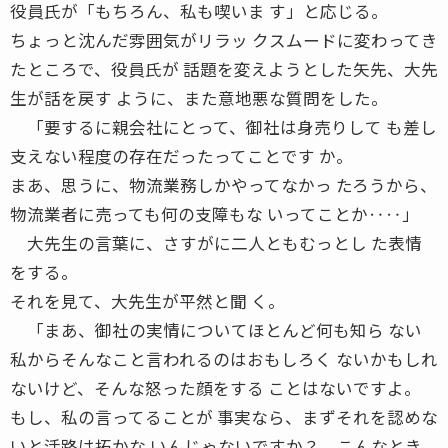
役員氏が「もちろん、私も喫いま す」と応じる。
ちょっと沈んだ雰囲気がリラッ クスムードに変わってき
たところで、役員氏が 話題を変えようとした矢先、大先
生が話を戻す ように、また意地悪な質問をした。
「要するに親会社にとって、御社は身売りして も差し
支えない程度の存在だったってことです か。
まあ、思うに、物流業務しかやってなかっ たろうから、
物流業者に売っても何の支障もな いってことか‥‥」
大先生の言葉に、さすがに二人ともむっとし た表情
をする。
それを見て、大先生が平然と聞 く。
「まあ、御社の実情についてほとんど何も知ら ない
私からそんなこと言われるのはおもしろく ないかもしれ
ないけど、そんな怒った顔をする ことはないですよ。
もし、私の言ってることが 事実なら、まずそれを認めな
いと活路は拓かな いんじゃないですか？ こんなとき