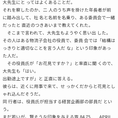
大先生にと ってはよくあることだ。
それを察したのか、二 人のうち声を掛けた年長者が前
に踏み出して、社 名と名前を名乗り、ある委員会で一緒
だったと 直近のつきあいまで教えてくれた。
そこまで言われて、大先生もようやく思い出 した。
その人はある物流子会社の役員で、委員 会では「結構は
っきりと適切なことを言う人だ な」という印象があっ
た人だ。
その役員氏が「お花見ですか？」と率直に聞 くので、
大先生も「はい。
出勤途上ですが」と 正直に答える。
彼らは、近くに用事で来て、せ っかくだからと花見とし
ゃれ込んだそうだ。
同 行者は、役員氏が担当する経営企画部の部員だ とい
う。
まだ若いが、賢そうな印象を与える雰 84 75 APRIL