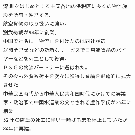
深 圳をはじめとする中国各地の保税区に多くの物流施
設を所有・運営する。
航空貨物の取り扱いに強い。
劉武総裁が94年に創業。
中国で社名に「物流」を付けたのは同社が初。
24時間営業などの斬新なサービスで日用雑貨品のバイ
ヤーなどを荷主として獲得。
Ｐ＆Ｇの物流パートナーに選ばれた。
その後も外資系荷主を次々に獲得し業績を飛躍的に拡大
させた。
中華民国時代から中華人民共和国時代にかけての実業
家・政治家で中国水運業の父とされる盧作孚氏が25年に
創業。
52 年の盧氏の死去に伴い一時は事業を停止していたが
84年に再建。