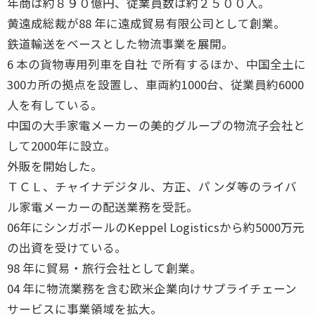
年商は約８９０億円、従業員数は約２５００人。
黄遠成総裁が88 年に遠成貿易有限公司として創業。
鉄道輸送をベースとした物流事業を展開。
6 本の貨物専用列車を自社 で所有するほか、中国全土に
300カ所の拠点を設置し、車両約1000台、従業員約6000
人を有している。
中国の大手家電メーカーの美的グループの物流子会社と
して2000年に設立。
外販を開始した。
ＴＣＬ、チャイナデジタル、方正、パ ンダ等のライバ
ル家電メーカーの配送業務を受託。
06年にシンガポールのKeppel Logisticsから約5000万元
の出資を受けている。
98 年に貿易・旅行会社として創業。
04 年に物流業務を含む欧米企業向けサプライチェーン
サービスに事業領域を拡大。