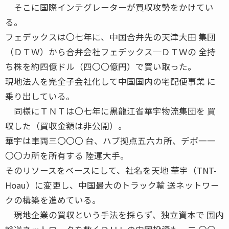
そこに国際インテグレーターが買収攻勢をかけてい
る。
フェデックスは〇七年に、中国合弁先の天津大田 集団
（ＤＴＷ）から合弁会社フェデックス─ＤＴＷの 全持
ち株を約四億ドル（四〇〇億円）で買い取った。
現地法人を完全子会社化して中国国内の宅配便事業 に
乗り出している。
同様にＴＮＴは〇七年に黒龍江省華宇物流集団を 買
収した（買収金額は非公開）。
華宇は車両三〇〇〇 台、ハブ拠点五六カ所、デポ一一
〇〇カ所を所有する 陸運大手。
そのリソースをベースにして、社名を天地 華宇（TNT-
Hoau）に変更し、中国最大のトラック輸 送ネットワー
クの構築を進めている。
現地企業の買収という手法を採らず、独立資本で 国内