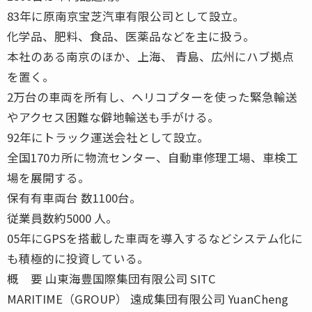
83年に原南京宝芝汽車有限公司として設立。
化学品、肥料、食品、医薬品などを主に扱う。
本社のある南京のほか、上海、 青島、広州にハブ拠点
を置く。
2万台の車両を所有し、ヘリコプターを使った緊急輸送
やアクセス困難な僻地輸送も手がける。
92年にトラック運送会社として設立。
全国170カ所に物流センター、自動車修理工場、車検工
場を展開する。
保有有車両台 数1100台。
従業員数約5000 人。
05年にGPSを搭載した車両を導入するなどシステム化に
も積極的に投資している。
概 要 山東海豊国際集団有限公司 SITC
MARITIME（GROUP） 遠成集団有限公司 YuanCheng