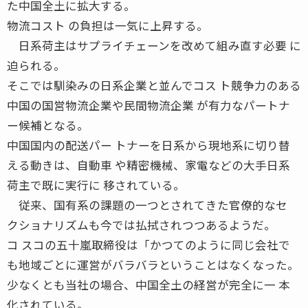
た中国全土に拡大する。
物流コスト の負担は一気に上昇する。
日系荷主はサプライチェーンを改めて組み直す必要 に
迫られる。
そこでは馴染みの日系企業と並んでコス ト競争力のある
中国の国営物流企業や民間物流企業 が有力なパートナ
ー候補となる。
中国国内の配送パー トナーを日系から現地系に切り替
える動きは、自動車 や精密機械、家電などの大手日系
荷主で既に実行に 移されている。
従来、国有系の課題の一つとされてきた官僚的なセ
クショナリズムも今では払拭されつつあるようだ。
コ スコの五十嵐取締役は「かつてのように同じ会社で
も地域ごとに運営がバラバラということはなくなった。
少なくとも当社の場合、中国全土の経営が完全に一 本
化されている。