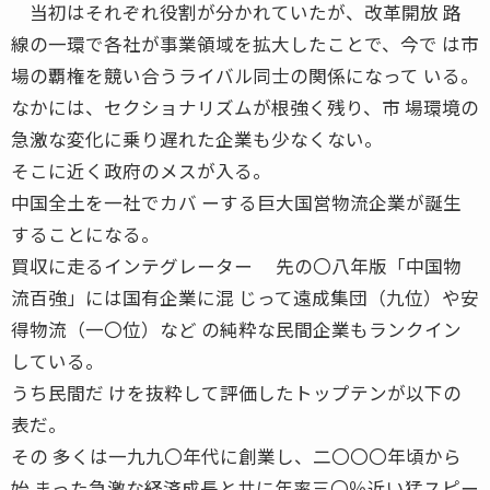
当初はそれぞれ役割が分かれていたが、改革開放 路
線の一環で各社が事業領域を拡大したことで、今で は市
場の覇権を競い合うライバル同士の関係になって いる。
なかには、セクショナリズムが根強く残り、市 場環境の
急激な変化に乗り遅れた企業も少なくない。
そこに近く政府のメスが入る。
中国全土を一社でカバ ーする巨大国営物流企業が誕生
することになる。
買収に走るインテグレーター 先の〇八年版「中国物
流百強」には国有企業に混 じって遠成集団（九位）や安
得物流（一〇位）など の純粋な民間企業もランクイン
している。
うち民間だ けを抜粋して評価したトップテンが以下の
表だ。
その 多くは一九九〇年代に創業し、二〇〇〇年頃から
始 まった急激な経済成長と共に年率三〇％近い猛スピー