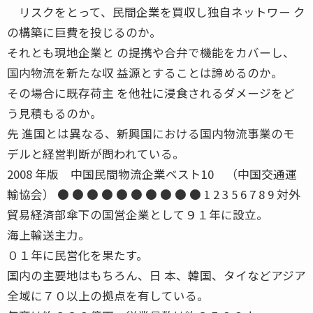
リスクをとって、民間企業を買収し独自ネットワー ク
の構築に巨費を投じるのか。
それとも現地企業と の提携や合弁で機能をカバーし、
国内物流を新たな収 益源とすることは諦めるのか。
その場合に既存荷主 を他社に浸食されるダメージをど
う見積もるのか。
先 進国とは異なる、新興国における国内物流事業のモ
デルと経営判断が問われている。
2008 年版 中国民間物流企業ベスト10 （中国交通運
輸協会） ● ● ● ● ● ● ● ● ● ● 1 2 3 5 6 7 8 9 対外
貿易経済部傘下の国営企業として９１年に設立。
海上輸送主力。
０１年に民営化を果たす。
国内の主要地はもちろん、日 本、韓国、タイなどアジア
全域に７０以上の拠点を有している。