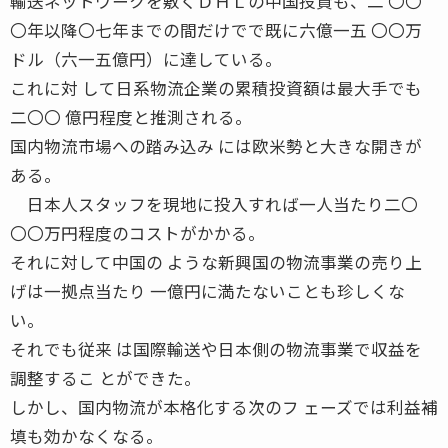
輸送ネットワークを敷くＤＨＬの中国投資も、二 〇〇
〇年以降〇七年までの間だけでで既に六億一五 〇〇万
ドル（六一五億円）に達している。
これに対 して日系物流企業の累積投資額は最大手でも
二〇〇 億円程度と推測される。
国内物流市場への踏み込み には欧米勢と大きな開きが
ある。
日本人スタッフを現地に投入すれば一人当たり二〇
〇〇万円程度のコストがかかる。
それに対して中国の ような新興国の物流事業の売り上
げは一拠点当たり 一億円に満たないことも珍しくな
い。
それでも従来 は国際輸送や日本側の物流事業で収益を
調整するこ とができた。
しかし、国内物流が本格化する次のフ ェーズでは利益補
填も効かなくなる。