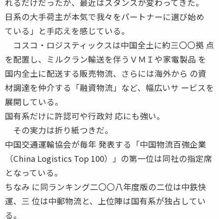
れるだけだったが、最近はスタンスが変わってきた。
日系の大手荷主が本気で我々をパートナーに選び始め
ている」と手応えを感じている。
コスコ・ロジスティックスは中国全土に約三〇〇拠 点
を配置し、ミルクラン輸送を伴うＶＭＩや家電製品 を
国内全土に配送する販売物流、さらには海外から の資
材調達を仲介する「融資物流」など、幅広いサ ービスを
展開している。
国有系だけに許認可や行政対 応にも強い。
その実力は折り紙つきだ。
中国交通運輸協会が毎年 発表する「中国物流百強企業
（China Logistics Top 100）」の第一位は同社の指定席
となっている。
ちなみ に同ランキング二〇〇八年度版の二位は中鉄快
運、三 位は中郵物流と、上位陣は国有系が独占してい
る。