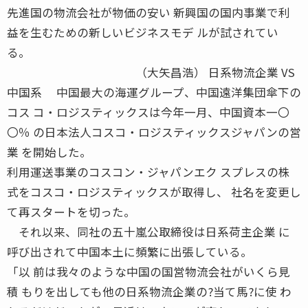
先進国の物流会社が物価の安い 新興国の国内事業で利
益を生むための新しいビジネスモデ ルが試されてい
る。
（大矢昌浩） 日系物流企業 VS
中国系 中国最大の海運グループ、中国遠洋集団傘下の
コス コ・ロジスティックスは今年一月、中国資本一〇
〇％ の日本法人コスコ・ロジスティックスジャパンの営
業 を開始した。
利用運送事業のコスコン・ジャパンエク スプレスの株
式をコスコ・ロジスティックスが取得し、 社名を変更し
て再スタートを切った。
それ以来、同社の五十嵐公取締役は日系荷主企業 に
呼び出されて中国本土に頻繁に出張している。
「以 前は我々のような中国の国営物流会社がいくら見
積 もりを出しても他の日系物流企業の?当て馬?に使 わ