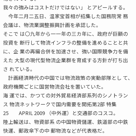
我々の強みはコストだけではない」 とアピールする。
今年二月二五日、温家宝首相が招集した国務院常 務
会議は、物流業調整振興計画を承認した。
そこで は〇九年から一一年の三カ年に、政府が巨額の
投資を 断行して物流インフラの整備を進めることと共
に、企 業の再編合併を加速させ、強い国際競争力を備
えた 大型の現代型物流企業群を育成する方針が打ち出
さ れている。
計画経済時代の中国では物流政策の実動部隊とし て、
政府機関ごとに国営物流会社を置いていた。
海 運では、かつての対外貿易経済部系列のシノトラン
ス 物流ネットワークで国内需要を開拓第2部 特集
25 APRIL 2009 （中外運）と交通部のコスコ。
陸上輸送は、物資部系 の中国物資儲運、鉄道部の中鉄
快運、郵政傘下の中 郵物流などが代表格だ。