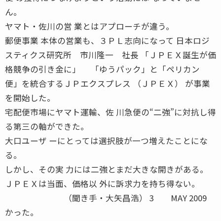
ん。
ヤマト・佐川の営 業とはアプローチが違う。
郵便事業 本体の営業も、３ＰＬ志向になって 日本ロジ
スティクス研究所 市川隆一 社長 「ＪＰＥＸ誕生が価
格競争の引き金に」 「ゆうパック」と「ペリカン
便」を統合するＪＰエクスプレス （ＪＰＥＸ） が事業
を開始した。
宅配便市場にヤマト運輸、佐 川急便の“二強”に対抗し得
る第三の軸ができた。
大口ユーザ ーにとっては選択肢が一つ増えたことにな
る。
しかし、その実 力には二強とまだ大きな開きがある。
ＪＰＥＸは当面、価格以 外に訴求力を持ち得ない。
（聞き手・大矢昌浩） 3 MAY 2009
かった。