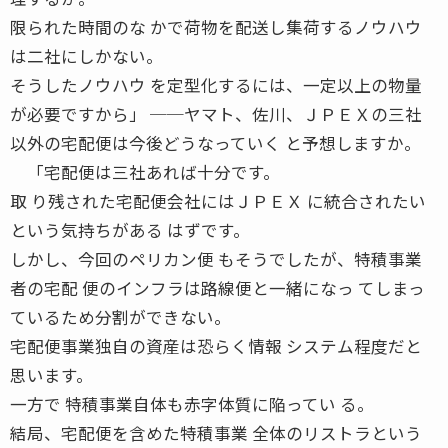
限られた時間のな かで荷物を配送し集荷するノウハウ
は二社にしかない。
そうしたノウハウ を定型化するには、一定以上の物量
が必要ですから」 ──ヤマト、佐川、ＪＰＥＸの三社
以外の宅配便は今後どうなっていく と予想しますか。
「宅配便は三社あれば十分です。
取 り残された宅配便会社にはＪＰＥＸ に統合されたい
という気持ちがある はずです。
しかし、今回のペリカン便 もそうでしたが、特積事業
者の宅配 便のインフラは路線便と一緒になっ てしまっ
ているため分割ができない。
宅配便事業独自の資産は恐らく情報 システム程度だと
思います。
一方で 特積事業自体も赤字体質に陥ってい る。
結局、宅配便を含めた特積事業 全体のリストラという