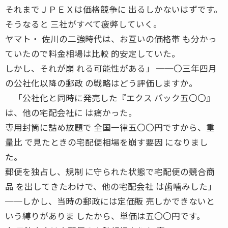
それまでＪＰＥＸは価格競争に 出るしかないはずです。
そうなると 三社がすべて疲弊していく。
ヤマト・ 佐川の二強時代は、お互いの価格帯 も分かっ
ていたので料金相場は比較 的安定していた。
しかし、それが崩 れる可能性がある」 ──〇三年四月
の公社化以降の郵政 の戦略はどう評価しますか。
「公社化と同時に発売した『エクス パック五〇〇』
は、他の宅配会社に は痛かった。
専用封筒に詰め放題で 全国一律五〇〇円ですから、重
量比 で見たときの宅配便相場を崩す要因 になりまし
た。
郵便を独占し、規制 に守られた状態で宅配便の競合商
品 を出してきたわけで、他の宅配会社 は歯噛みした」
──しかし、当時の郵政には定価販 売しかできないと
いう縛りがありま したから、単価は五〇〇円です。