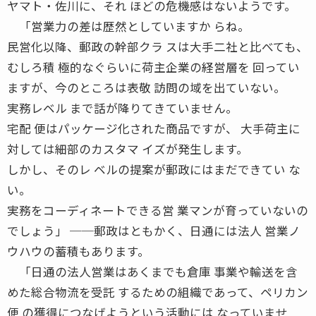
ヤマト・佐川に、それ ほどの危機感はないようです。
「営業力の差は歴然としていますか らね。
民営化以降、郵政の幹部クラ スは大手二社と比べても、
むしろ積 極的なぐらいに荷主企業の経営層を 回ってい
ますが、今のところは表敬 訪問の域を出ていない。
実務レベル まで話が降りてきていません。
宅配 便はパッケージ化された商品ですが、 大手荷主に
対しては細部のカスタマ イズが発生します。
しかし、そのレ ベルの提案が郵政にはまだできてい な
い。
実務をコーディネートできる営 業マンが育っていないの
でしょう」 ──郵政はともかく、日通には法人 営業ノ
ウハウの蓄積もあります。
「日通の法人営業はあくまでも倉庫 事業や輸送を含
めた総合物流を受託 するための組織であって、ペリカン
便 の獲得につなげようという活動には なっていませ