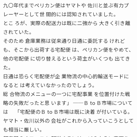
九〇年代までペリカン便はヤマトや 佐川と並ぶ有力プ
レーヤーとして世 間的には認知されていました。
とこ ろが、実際の配送力は既に二強から 大きく引き離
されていた。
そのため 倉庫業務は従来通り日通に委託する けれど
も、そこから出荷する宅配便 は、ペリカン便をやめて、
他の宅配便 に切り替えるという荷主がいくつも 出てき
た。
日通は恐らく宅配便が企 業物流の中心的輸送モードに
なると は考えていなかったのでしょう。
総 合物流のメニューの一つに宅配事業 を位置付けた戦
略の失敗だったと思 います」 ──Ｂ to Ｂ市場について
は 「宅配便のＢ to Ｂ市場は既に決着 が付いている。
ヤマト・佐川以外の 会社がこれから入っていこうとして
も相当に厳しい。