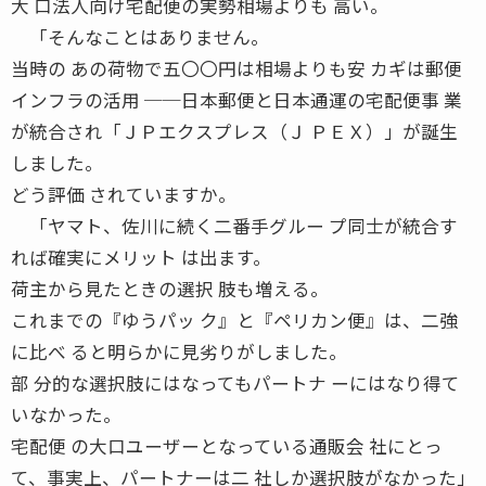
大 口法人向け宅配便の実勢相場よりも 高い。
「そんなことはありません。
当時の あの荷物で五〇〇円は相場よりも安 カギは郵便
インフラの活用 ──日本郵便と日本通運の宅配便事 業
が統合され「ＪＰエクスプレス（Ｊ ＰＥＸ）」が誕生
しました。
どう評価 されていますか。
「ヤマト、佐川に続く二番手グルー プ同士が統合す
れば確実にメリット は出ます。
荷主から見たときの選択 肢も増える。
これまでの『ゆうパッ ク』と『ペリカン便』は、二強
に比べ ると明らかに見劣りがしました。
部 分的な選択肢にはなってもパートナ ーにはなり得て
いなかった。
宅配便 の大口ユーザーとなっている通販会 社にとっ
て、事実上、パートナーは二 社しか選択肢がなかった」