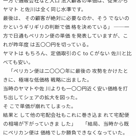
一方で通販会社など大口 法人顧客の単価は、従来から
ヤマト と佐川は全く同じ水準です。
最後は、 その顧客が絶対に必要なのか、そう でないの
かというギリギリの判断で価 格を決めている」 ──一
方で日通もペリカン便の単価 を発表していますが、こ
れが昨年度 は五〇〇円を切っている。
ヤマトは もちろん、定価取引のＣ to Ｃがない 佐川と比
べても安い。
「ペリカン便は二〇〇〇年に最後の 攻勢をかけたと
きに、極端な低価格 戦略に出ました。
当時のヤマトや佐 川よりも一〇〇円近く安い価格を打
ち出してシェアの拡大を図った。
そ こで単価が崩れてしまった。
結果と して他の宅配会社もこれに巻き込ま れて宅配便
の相場が下がっていきま した」 「結局、当時から既
にペリカン便は 価格でしか勝負できなくなっていた。