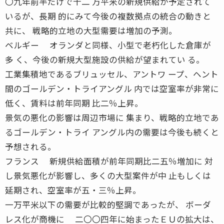
〇九年前半だけで十二 万平米の新規供給が予定されて
いるが、長期 的にみて今後の複数拠点の統合の動きと
共に、 戦略的立地の大型需要は増加の予測。
ベルギー オランダと同様、小型で老朽化した倉庫が
多 く、今後の新規大型施設の供給が望まれてい る。
工業集積地であるブリュッセル、アントワ ープ、ヘント
間のゴールデン・トライアングル 内では空室率が非常に
低く、賃料は前年同期 比二％上昇。
景気の悪化の影響は周辺市場に 集まり、戦略的立地であ
るゴールデン・トライ アングル内の需要は今後も続くと
予想される。
フランス 新規供給面積が前年同期比二五％増加に 対
し景気悪化が影響し、多くの大型案件が中 止もしくは
延期され、空室率が五・三％上昇。
一万平米以下の需要が比較的堅調であったが、 ボーダ
レス化が商機に 二〇〇四年に始まったＥＵの拡大は、