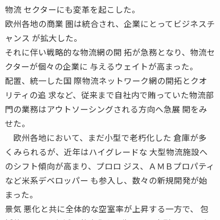
物流 セクターにも変革を起こした。
欧州各地の商業 圏は統合され、企業にとってビジネスチ
ャンス が拡大した。
それに伴い戦略的な物流網の開 拓が急務となり、物流セ
クターが個々の企業に 与えるウェイトが高まった。
配置、統一した国 際物流ネットワーク網の開拓とクオ
リティの追 求など、従来まで自社内で賄っていた物流部
門の業務はアウトソーシングされる方向へ急展 開をみ
せた。
欧州各地において、まだ小型で老朽化した 倉庫が多
くみられるが、近年はハイグレードな 大型物流施設へ
のシフト傾向が高まり、プロロ ジス、ＡＭＢプロパティ
など米系デベロッパー も参入し、数々の新規開発が始
まった。
景気 悪化と共に全体的な空室率が上昇する一方で、 包