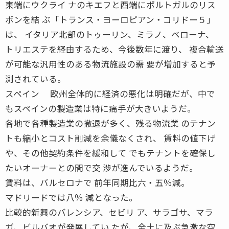
東端にウクライ ナのキエフと西端にポルトガルのリス
ボンを結 ぶ「トランス・ヨーロピアン・コリドー５」
は、 イタリア北部のトゥーリン、ミラノ、ベローナ、
トリエステを経由するため、今後数年に渡り、 複合輸送
が可能な汎用性のある物流施設の需 要が増加すると予
測されている。
スペイン 欧州全体的に経済の悪化は明確だが、中で
もスペインの製造業は特に痛手が大きいようだ。
各地で各種製造業の撤退が多く、残る物流業 のテナン
トも縮小とコスト削減を余儀なくされ、 賃料の値下げ
や、その他契約条件を緩和して でもテナントを確保し
たいオーナーとの間で交 渉が進んでいるようだ。
賃料は、バルセロナで 前年同期比六・五％減。
マドリードでは八％ 減となった。
比較的新興のバレンシア、セビリ ア、サラゴサ、マラ
ガ、ビルバオが発展してい たが、全土に及ぶ急激な空