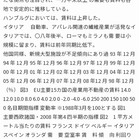
地で安定的に推移している。
ハンブルグにおいては、賃料は上昇した。
イタリア 自動車、アパレル関連の繊維産業が活発なイ
タリアでは、〇八年後半、ローマもミラノも需 要は小
規模に留まり、賃料は前年同期比低下。
他国同様、新規大型施設が不足傾向にあり過 93 年 12 月
94 年 12 月 95 年 12 月 96 年 12 月 97 年 12 月 99 年 12 月
00 年 12 月 01 年 12 月 02 年 12 月 03 年 12 月 04 年 12 月
05 年 12 月 06 年 12 月 07 年 12 月 08 年12 月 98 年 12 月
（％） 図3 EU主要15カ国の産業用不動産の賃料 14.0
12.0 10.0 8.0 6.0 4.0 2.0 0 -2.0 -4.0 -6.0 250 200 150 100 50
0 名目期間指標 変動率 ※1988年3月を100とする 図1
主要西欧諸国・2008 年第4 四半期の指標 図2 1 平方メ
ートル当たりの賃料 フランス ドイツ ベルギー イタリア
スペイン オランダ 需 要 空室率 賃 料 傾 向 利回り