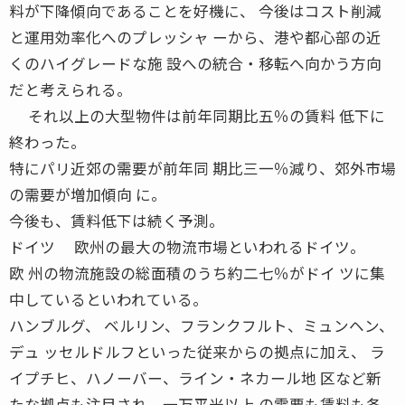
料が下降傾向であることを好機に、 今後はコスト削減
と運用効率化へのプレッシャ ーから、港や都心部の近
くのハイグレードな施 設への統合・移転へ向かう方向
だと考えられる。
それ以上の大型物件は前年同期比五％の賃料 低下に
終わった。
特にパリ近郊の需要が前年同 期比三一％減り、郊外市場
の需要が増加傾向 に。
今後も、賃料低下は続く予測。
ドイツ 欧州の最大の物流市場といわれるドイツ。
欧 州の物流施設の総面積のうち約二七％がドイ ツに集
中しているといわれている。
ハンブルグ、 ベルリン、フランクフルト、ミュンヘン、
デュ ッセルドルフといった従来からの拠点に加え、 ラ
イプチヒ、ハノーバー、ライン・ネカール地 区など新
たな拠点も注目され、一万平米以上 の需要も賃料も各