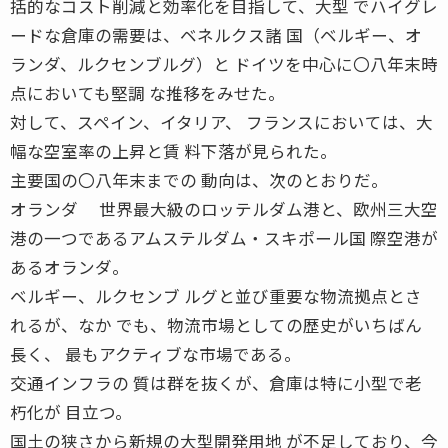
括的なコスト削減と効率化を目指して、大型 でハイグレ
ードな倉庫の需要は、ベネルクス諸 国（ベルギー、オ
ランダ、ルクセンブルグ）と ドイツを中心に〇八年末時
点においても堅調 な推移をみせた。
対して、スペイン、イタリア、 フランスにおいては、大
幅な空室率の上昇と賃 料下落が見られた。
主要国の〇八年末までの 動向は、次のとおりだ。
オランダ 世界最大級のロッテルダム港と、欧州三大空
港の一つであるアムステルダム・スキポール国 際空港が
あるオランダ。
ベルギー、ルクセンブ ルグと並び重要な物流拠点とさ
れるが、なか でも、物流市場としての歴史がいちばん
長く、 最もアクティブな市場である。
交通インフラの 質は群を抜くが、倉庫は特に小型で老
朽化が 目立つ。
国土の狭さから新規の大型開発用地 が不足しており、今