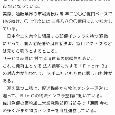
市 場となっている。
実際、通販業界の市場規模は毎 年二〇〇〇億円ペースで
伸び続け、〇七年度には 三兆八八〇〇億円にまで拡大し
ている。
日本全土を完全に網羅する郵便インフラを持つ郵 政
にとって、個人宅配送や消費者決済、窓口アクセ スなど
は元から強みとするところ。
サービス品質に 対する消費者の信頼性も高い。
これに発荷主となる 法人顧客に対する「Ｆｒｏｍ Ｂ」
の対応力が加われば、 大手二社とも互角に戦う可能性が
ある。
迎え撃つ二強は、配送機能から物流センター運営 に
遡って、Ｂ to Ｃの物流インフラ整備に動いている。
佐川急便の藤崎雄二営業戦略部担当部長は「通販 会社
の多くがまだ物流センターを自社運営している。