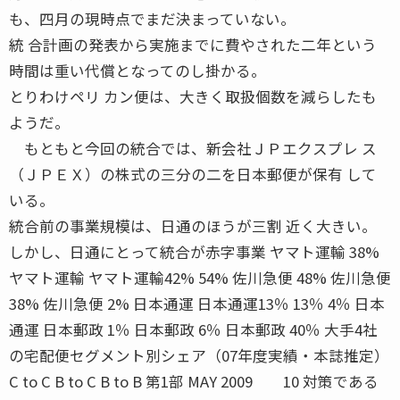
も、四月の現時点でまだ決まっていない。
統 合計画の発表から実施までに費やされた二年という
時間は重い代償となってのし掛かる。
とりわけペリ カン便は、大きく取扱個数を減らしたも
ようだ。
もともと今回の統合では、新会社ＪＰエクスプレ ス
（ＪＰＥＸ）の株式の三分の二を日本郵便が保有 して
いる。
統合前の事業規模は、日通のほうが三割 近く大きい。
しかし、日通にとって統合が赤字事業 ヤマト運輸 38%
ヤマト運輸 ヤマト運輸42% 54% 佐川急便 48% 佐川急便
38% 佐川急便 2% 日本通運 日本通運13％ 13％ 4％ 日本
通運 日本郵政 1％ 日本郵政 6％ 日本郵政 40％ 大手4社
の宅配便セグメント別シェア（07年度実績・本誌推定）
C to C B to C B to B 第1部 MAY 2009 10 対策である