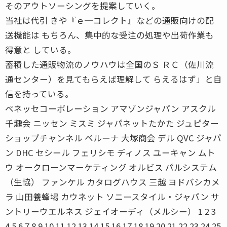
そのアウトソーシングを提案していく。
当社は代引 きや『ｅ─コレクト』などの通販向けの配
送機能は もちろん、集中的な受注の処理や出荷作業も
得意と している。
蓄積した通販物流のノウハウは全国のＳ ＲＣ（佐川流
通センター）を見てもらえば理解して らえるはず」と自
信を持っている。
ベネッセコーポレーション アマゾンジャパン アスクル
千趣会 ニッセン ミスミ ジャパネットたかた ジュピター
ショップチャンネル ベルーナ 大塚商会 デル QVC ジャパ
ン DHC セシール フェリシモ ディノス ユーキャン ムト
ウ オークローンマーケティング オルビス パルシステム
（生協） ファンケル カタログハウス 三越 ヨドバシカメ
ラ 山田養蜂場 カウネット ソニースタイル・ジャパン サ
ントリーウエルネス ジェイオーディ（メルシー） 1 2 3
4 5 6 7 8 9 10 11 12 13 14 15 16 17 18 19 20 21 22 23 24 25