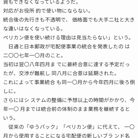
資もできなくなっているようだ。
対応がお役所 的で使い物にならない。
統合後の先行きも不透明で、 価格面でも大手二社と大き
な違いはなくなっている。
ペリカン便を使い続ける理由は見当たらない」という。
日通と日本郵政が宅配便事業の統合を発表したの は
二〇〇七年一〇月のこと。
当初は翌〇八年四月ま でに最終合意に達する予定だっ
たが、交渉が難航し 同八月に合意は延期された。
これによって事業統合 も同一〇月から今年四月に後ろ倒
しに。
さらにはシ ステムの整備に予想以上の時間がかかり、今
年一〇 月までは統合前の体制のまま業務を継続すると
いう。
従来の「ゆうパック」「ペリカン便」に代えて、 一〇
月から使用することになる宅配便の新しいブラ ンド名