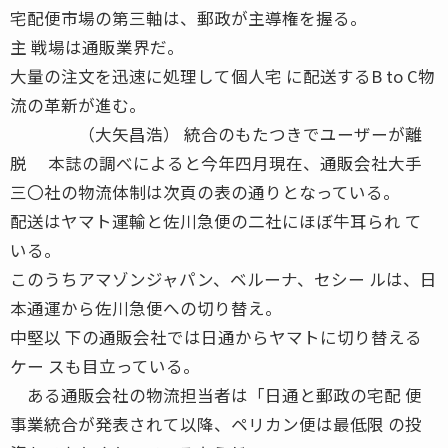
宅配便市場の第三軸は、郵政が主導権を握る。
主 戦場は通販業界だ。
大量の注文を迅速に処理して個人宅 に配送するB to C物
流の革新が進む。
（大矢昌浩） 統合のもたつきでユーザーが離
脱 本誌の調べによると今年四月現在、通販会社大手
三〇社の物流体制は次頁の表の通りとなっている。
配送はヤマト運輸と佐川急便の二社にほぼ牛耳られ て
いる。
このうちアマゾンジャパン、ベルーナ、セシー ルは、日
本通運から佐川急便への切り替え。
中堅以 下の通販会社では日通からヤマトに切り替える
ケー スも目立っている。
ある通販会社の物流担当者は「日通と郵政の宅配 便
事業統合が発表されて以降、ペリカン便は最低限 の投