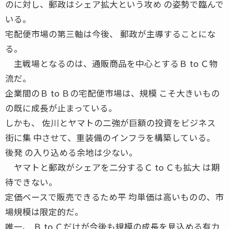
のに対し、郵政はシェア拡大という攻め の姿勢で臨んで
いる。
宅配便市場の第三軸は今後、 郵政が主導することにな
る。
主戦場となるのは、通販商品を中心とするＢ to Ｃ物
流だ。
企業間のＢ to Ｂの宅配便市場は、規模 こそ大きいもの
の既に成長が止まっている。
しかも、 佐川とヤマトの二強が巨額の投資をビジネス
街に集 中させて、重装備のインフラを構築している。
後発 の入り込める余地は少ない。
ヤマトと郵政がシェアを二分するＣ to Ｃも拡大 は期
待できない。
定価ベースで販売できるため平 均単価は高いものの、市
場規模は限定的だ。
唯一、 Ｂ to Ｃだけが今後も規模の成長を見込める有力