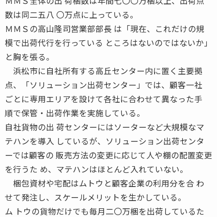
ＭＭＳ全体の出 荷梱数は年間七〇〇万梱以上、出荷点
数は同二五八 〇万点に上っている。
ＭＭＳの高山隆司営業部部長 は「現在、これだけの規
模で出荷代行を行っている ところはないのではないか」
と胸を張る。
浜松市に自社所有する高丘センター内に置く主要拠
点、「ソリューション出荷センター」では、顧客一社
ごとに専用エリアを設けて各社に合わせて異なった手
順で保管・出荷作業を実施している。
自社貨物の出 荷センターにはソーターなど大規模なマ
テハンを導入 しているが、ソリューション出荷センタ
ーでは顧客の 販売方法の変更に応じて人や棚の配置変更
を行うた め、マテハンはほとんど入れていない。
梱包資材や宅配はムトウと顧客企業の利用分を合 わ
せて発注し、スケールメリットを生かしている。
ム トウの貨物だけでも毎月二〇万梱を出荷しているた