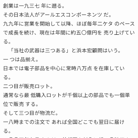
創業は一九三七 年に遡る。
その日本法人がアールエスコンポーネンツ だ。
九九年に営業を開始して以降、ほぼ毎年二ケタ のペース
で成長を続け、現在は年間に約五〇億円を 売り上げてい
る。
「当社の武器は三つある」と浜本宏顧問はいう。
一 つは品揃え。
日本では電子部品を中心に常時八万点 を在庫してい
る。
二つ目が販売ロット。
通常なら最 低購入ロットが千個以上の部品でも一個単
位で販売 する。
そして三つ目が物流だ。
一八時までの注文で あれば全国どこでも翌日に届け
る。