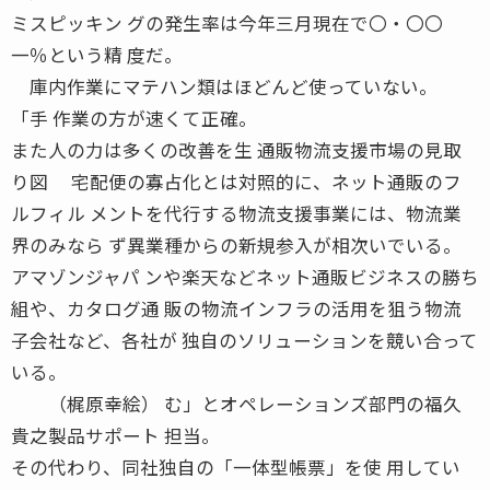
ミスピッキン グの発生率は今年三月現在で〇・〇〇
一％という精 度だ。
庫内作業にマテハン類はほどんど使っていない。
「手 作業の方が速くて正確。
また人の力は多くの改善を生 通販物流支援市場の見取
り図 宅配便の寡占化とは対照的に、ネット通販のフ
ルフィル メントを代行する物流支援事業には、物流業
界のみなら ず異業種からの新規参入が相次いでいる。
アマゾンジャパ ンや楽天などネット通販ビジネスの勝ち
組や、カタログ通 販の物流インフラの活用を狙う物流
子会社など、各社が 独自のソリューションを競い合って
いる。
（梶原幸絵） む」とオペレーションズ部門の福久
貴之製品サポート 担当。
その代わり、同社独自の「一体型帳票」を使 用してい