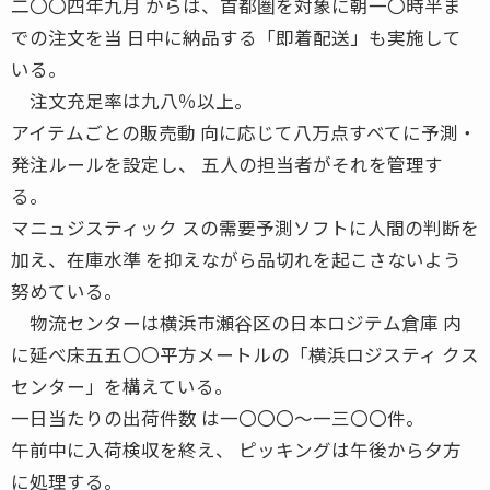
二〇〇四年九月 からは、首都圏を対象に朝一〇時半ま
での注文を当 日中に納品する「即着配送」も実施して
いる。
注文充足率は九八％以上。
アイテムごとの販売動 向に応じて八万点すべてに予測・
発注ルールを設定し、 五人の担当者がそれを管理す
る。
マニュジスティック スの需要予測ソフトに人間の判断を
加え、在庫水準 を抑えながら品切れを起こさないよう
努めている。
物流センターは横浜市瀬谷区の日本ロジテム倉庫 内
に延べ床五五〇〇平方メートルの「横浜ロジスティ クス
センター」を構えている。
一日当たりの出荷件数 は一〇〇〇〜一三〇〇件。
午前中に入荷検収を終え、 ピッキングは午後から夕方
に処理する。