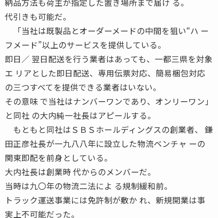
納品方法も荷主が指定した置き場所まで届け る。
代引きも可能だ。
「当社は既製品とオーダーメードの中間を狙い“ハ ー
フメード”以上のサービスを提供している。
即日／ 翌日配送を行う業者はあっても、一都三県を対象
エ リアとした即日配送、専用伝票対応、簡易梱包対応
の三つすべてを提供できる業者はいない。
その意味 で当社はナンバーワンであり、オンリーワン」
と同社 の大内純一社長はアピールする。
もともと同社はＳＢＳホールディングスの創業者、 鎌
田正彦社長が一九八八年に設立した物流ベンチャ ーの
関東即配を前身としている。
大内社長は創業時 代からのメンバーだ。
当時は九〇年の物流二法によ る規制緩和前。
トラック運送事業には免許制が敷か れ、新規開業は事
実上不可能だった。