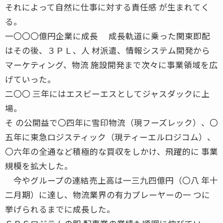
それによって自然に仕事に対する責任感 が生まれてく
る。
一〇〇〇億円企業に成長 成長軌道に乗った関東即配
はその後、３ＰＬ、人 材派遣、情報システム開発から
マーケティング、物流 施設開発まで次々に事業領域を広
げていった。
二〇〇 三年にはエスビーエスとしてジャスダックに上
場。
そ の公開益で〇四年に雪印物流（現フーズレック）、〇
五年に東急ロジスティック（現ティーエルロジコム）、
〇六年の全通など積極的な買収をしかけ、飛躍的に 事業
規模を拡大した。
今やグループの連結売上高は一三九四億円（〇八 年十
二月期）に達し、物流業界の有力プレーヤーの一 つに
挙げられるまでに成長した。