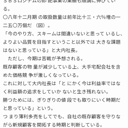
ＳＢＳロジテムの即 配事業の業績も順調に伸びてい
る。
〇八年十二月期 の取扱数量は前年比十三・六％増の一
二五〇万個だ （図）。
「今のやり方、スキームは間違いないと思って いるし、
よりよい品質を目指すということ以外では 大きな課題
はないと思っている」と大内社長。
ただし、今期は苦戦が予想される。
既存顧客の物 量が減少している上、大手宅配会社を含
めた価格競 争が激しくなっている。
これに対して大内社長は「と にかく今は利益率ではな
く利益額の追求をしていか ないと生き残れない。
勝つためには、ぎりぎりの値 段でも取りにいく時期だ
と思っている」という。
つ まり薄利多売をしてでも、自社の既存顧客を守りな
がら新規顧客を開拓する時期と判断している。