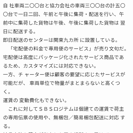
自 社車両二〇〇台と協力会社の車両三〇〇台の計五〇
〇台で一日二回、午前と午後に集荷・配送を行い、午
前中に集荷した貨物は午後、午後に集荷した貨物は 翌
日に配送する。
即日配送のセンターは関東九カ所 に設置している。
「宅配便の料金で専用便のサービス」が売り文句だ。
宅配便は高度にパッケージ化されたサービス商品であ
るため、カスタマイズには対応できない。
一方、チ ャーター便は顧客の要望に応じたサービスが
可能だが、 車両単位で物量がまとまらないと高くつ
く。
運賃の 変動費化もできない。
これに対してＳＢＳロジテムは個建ての運賃で荷主
の専用伝票の使用や、無梱包／簡易梱包配送に対応 す
る。