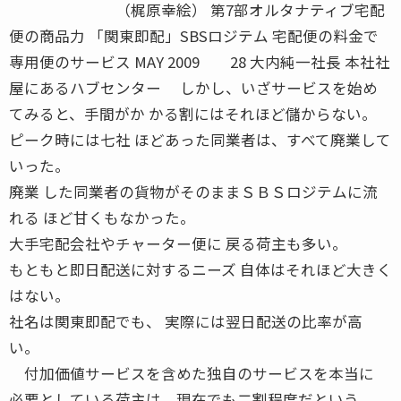
（梶原幸絵） 第7部オルタナティブ宅配
便の商品力 「関東即配」SBSロジテム 宅配便の料金で
専用便のサービス MAY 2009 28 大内純一社長 本社社
屋にあるハブセンター しかし、いざサービスを始め
てみると、手間がか かる割にはそれほど儲からない。
ピーク時には七社 ほどあった同業者は、すべて廃業して
いった。
廃業 した同業者の貨物がそのままＳＢＳロジテムに流
れる ほど甘くもなかった。
大手宅配会社やチャーター便に 戻る荷主も多い。
もともと即日配送に対するニーズ 自体はそれほど大きく
はない。
社名は関東即配でも、 実際には翌日配送の比率が高
い。
付加価値サービスを含めた独自のサービスを本当に
必要としている荷主は、現在でも二割程度だという。