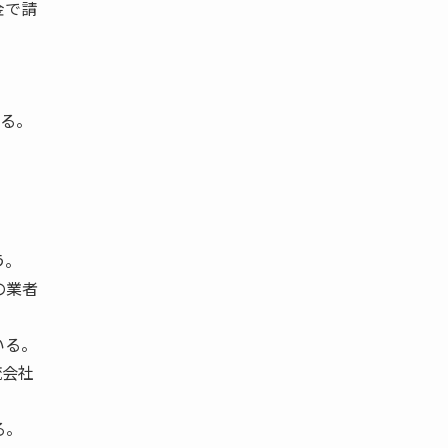
金で請
いる。
う。
の業者
いる。
流会社
る。