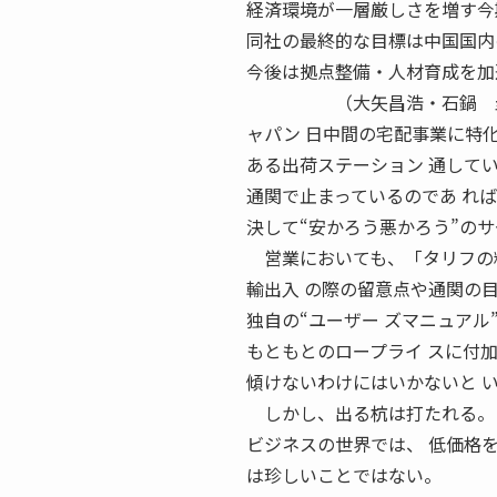
経済環境が一層厳しさを増す今
同社の最終的な目標は中国国内
今後は拠点整備・人材育成を加
（大矢昌浩・石鍋 圭） 第
ャパン 日中間の宅配事業に特化し
ある出荷ステーション 通して
通関で止まっているのであ れ
決して“安かろう悪かろう”の
営業においても、「タリフの料
輸出入 の際の留意点や通関の
独自の“ユーザー ズマニュア
もともとのロープライ スに付
傾けないわけにはいかないと 
しかし、出る杭は打たれる。
ビジネスの世界では、 低価格
は珍しいことではない。