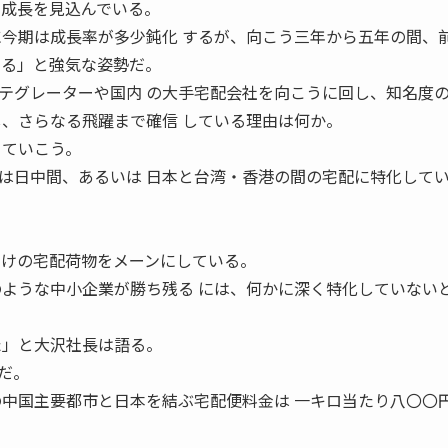
な成長を見込んでいる。
に今期は成長率が多少鈍化 するが、向こう三年から五年の間、
きる」と強気な姿勢だ。
グレーターや国内 の大手宅配会社を向こうに回し、知名度
し、さらなる飛躍まで確信 している理由は何か。
 ていこう。
日中間、あるいは 日本と台湾・香港の間の宅配に特化して
向けの宅配荷物をメーンにしている。
のような中小企業が勝ち残る には、何かに深く特化していない
た」と大沢社長は語る。
だ。
の中国主要都市と日本を結ぶ宅配便料金は 一キロ当たり八〇〇