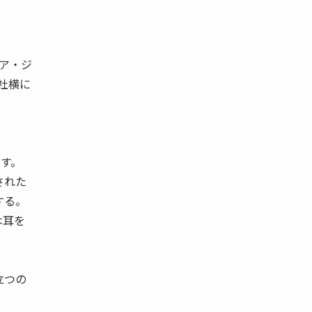
ア・ジ
本社横に
す。
された
する。
は耳を
立つの