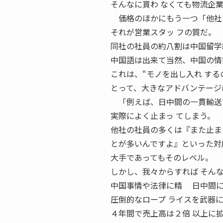
そんなに貰わ なくても物流企
価格のほかにもう一つ「他社と
それが営業スタッ フの質だ。
同社の社員の約八割は中国留学
中国語は出来て当然、中国の情
これは、“モノを出し入れ す
とって、大きなアドバンテージ
「例えば、日中間の一貫輸送で
実際によく止まっ てしまう。
他社の社員の多くは『また止ま
とが多いんですよ』といった対
大手であってもそのレベル。
しかし、我々からすれば そん
中国事情や法律に精 日中間に
圧倒的なロープ ライスを武器
４年間で売上高は２倍 以上に