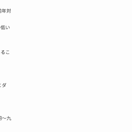
前年対
の低い
いるこ
とダ
円〜九