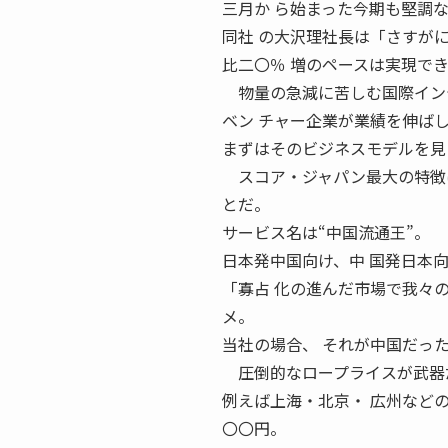
三月か ら始まった今期も堅調
同社 の大沢理社長は「さすが
比二〇％ 増のペースは実現で
物量の急減に苦しむ国際インテ
ベン チャー企業が業績を伸ば
まずはそのビジネスモデルを見
スコア・ジャパン最大の特徴は
とだ。
サービス名は“中国流通王”。
日本発中国向け、中 国発日本
「寡占 化の進んだ市場で我々
メ。
当社の場合、 それが中国だっ
圧倒的なロープライスが武器
例えば上海・北京・ 広州など
〇〇円。