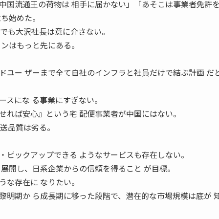
中国流通王の荷物は 相手に届かない」「あそこは事業者免許
立ち始めた。
れでも大沢社長は意に介さない。
ョンはもっと先にある。
ドユー ザーまで全て自社のインフラと社員だけで結ぶ計画 だ
ースにな る事業にすぎない。
れば安心』という宅 配便事業者が中国にはない。
配送品質は劣る。
・ピックアップできる ようなサービスも存在しない。
を展開し、日系企業からの信頼を得ること が目標。
うな存在に なりたい。
黎明期か ら成長期に移った段階で、潜在的な市場規模は底が 