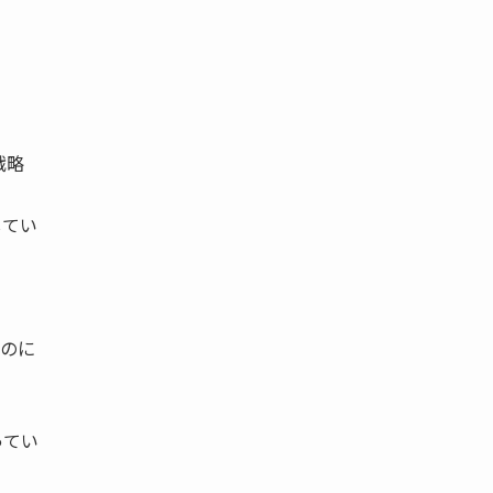
戦略
してい
のに
ってい