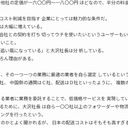
手他社の定価が一六〇〇円〜一八〇〇円 ほどなので、半分の料
コスト削減を目指す 企業にとっては魅力的な条件だ。
は大幅に増えている。
会社との契約を打ち 切ってウチを使いたいというユーザーも
ないこと。
は追い風になっている」と大沢社長は分 析している。
ろん理由がある。
し、その一つ一つの業務に最適の業者を自ら選定 しているとい
社、 中国側の通関はＣ社、配送はＤ社といったように、 複数
 る業者に業務を委託することで、低価格サービスを 実現して
ために、大沢社長 は自ら一〇〇社以上のフォワーダーや物
リングを行ったという。
るのかとよく聞かれるが、 日本の配送コストはそもそも高すぎ