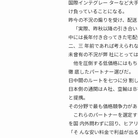
国際インテグレー ターなど大
け負っていることになる。
昨今の不況の煽りを受け、配送
「実際、昨秋以降の引き合い
中には長年付き合ってきた宅配
二、三 年前であれば考えられ
未曾有の不況が弊 社にとって
他を圧倒する低価格にはもち
徹 底したパートナー選びだ。
日中間のルートを七つに分 割
日本側の通関はＡ社、空輸はＢ
と提携。
その分野で最も価格競争力があ
これらのパートナーを選定する
を国 内外問わずに回り、ヒア
「そ んな安い料金で利益が出