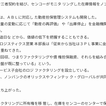
で三者契約を結び、センコーがモニタ リングした在庫情報をノ
、ＡＢＬに対応し た動産担保管理システムも開発した。
庫量の変動に応じて「動産の再評価」 や「出庫停止」を金融機
の。
造日な どから、価値の低下を把握することもできる。
ジスティクス営業 本部長は「従来から当社は３ＰＬ事業に
を重ねてきた。
期回収、つまりファクタリングや債 権担保融資、それらを組み
基盤が既に整っている」という。
ビス子会社のロジ ファクタリングを設立している。
り、ノンバンクのオリックスやフィンテッ ク・グローバルが共
立ち上がった。
ァクタリングに所有権を移 管し、在庫をセンコーのセンターで