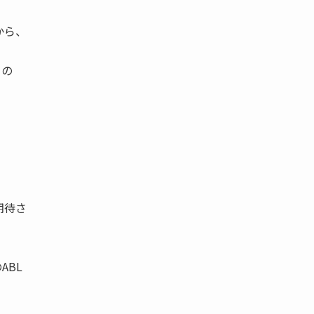
から、
るの
期待さ
ABL