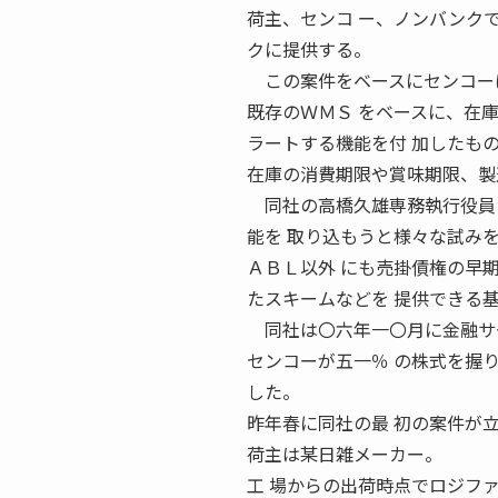
荷主、センコ ー、ノンバンク
クに提供する。
この案件をベースにセンコーは
既存のＷＭＳ をベースに、在
ラートする機能を付 加したも
在庫の消費期限や賞味期限、製
同社の高橋久雄専務執行役員ロ
能を 取り込もうと様々な試み
ＡＢＬ以外 にも売掛債権の早
たスキームなどを 提供できる
同社は〇六年一〇月に金融サー
センコーが五一％ の株式を握
した。
昨年春に同社の最 初の案件が
荷主は某日雑メーカー。
工 場からの出荷時点でロジフ