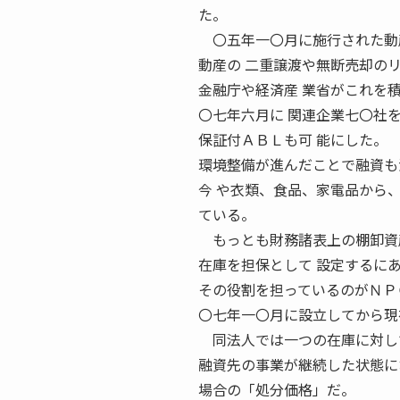
た。
〇五年一〇月に施行された動産
動産の 二重譲渡や無断売却の
金融庁や経済産 業省がこれを
〇七年六月に 関連企業七〇社
保証付ＡＢＬも可 能にした。
環境整備が進んだことで融資も
今 や衣類、食品、家電品から
ている。
もっとも財務諸表上の棚卸資産
在庫を担保として 設定するに
その役割を担っているのがＮＰ
〇七年一〇月に設立してから現
同法人では一つの在庫に対して
融資先の事業が継続した状態に
場合の「処分価格」だ。