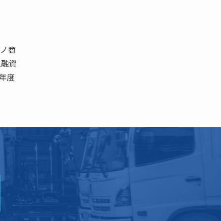
カノ商
L融資
05年度