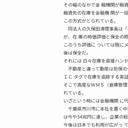
その幅のなかで金 融機関が融
融資先の在庫を金融機 関が一
この方式がとられている。
同法人の久保田清理事長は「金
が、在 庫の時価評価と保全の
このうち評価に ついては既に
後は保全だ。
それには 日々在庫を直接ハン
不動産と違って動産は担保の
ＩＣ タグで在庫を追跡する実
そこで高度なＷＭＳ（倉庫管理
れている。
いざという時には金融機関 に
千葉県市川市に本社を置く中堅
は今や54兆円に達し、企業の総
今後は日本でも利用が広がっ 