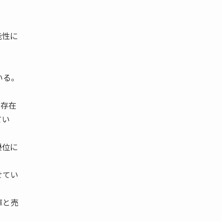
能性に
いる。
の存在
てい
優位に
せてい
庫と売