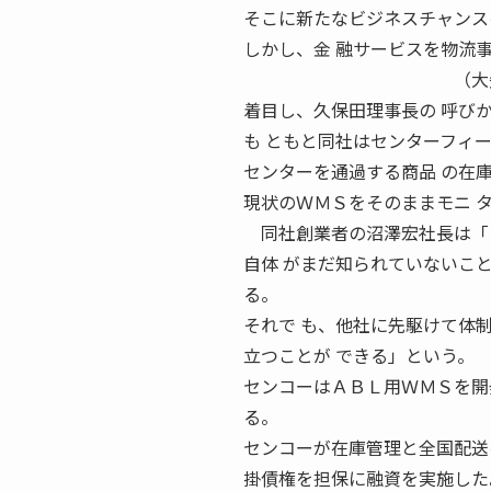
そこに新たなビジネスチャンス
しかし、金 融サービスを物流
（大矢昌浩） 第3部 特
着目し、久保田理事長の 呼び
も ともと同社はセンターフィ
センターを通過する商品 の在
現状のＷＭＳをそのままモニ 
同社創業者の沼澤宏社長は「ま
自体 がまだ知られていないこ
る。
それで も、他社に先駆けて体
立つことが できる」という。
センコーはＡＢＬ用ＷＭＳを開
る。
センコーが在庫管理と全国配送
掛債権を担保に融資を実施した