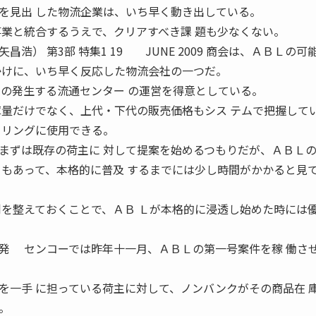
を見出 した物流企業は、いち早く動き出している。
事業と統合するうえで、クリアすべき課 題も少なくない。
集1 19 JUNE 2009 商会は、ＡＢＬの可
かけに、いち早く反応した物流会社の一つだ。
ーの発生する流通センター の運営を得意としている。
庫量だけでなく、上代・下代の販売価格もシス テムで把握して
タリングに使用できる。
ずは既存の荷主に 対して提案を始めるつもりだが、ＡＢＬ
ともあって、本格的に普及 するまでには少し時間がかかると見
制を整えておくことで、ＡＢ Ｌが本格的に浸透し始めた時には
発 センコーでは昨年十一月、ＡＢＬの第一号案件を稼 働さ
を一手 に担っている荷主に対して、ノンバンクがその商品在 
。