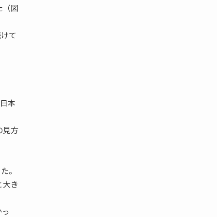
た（図
続けて
日本
の見方
きた。
と大き
かっ