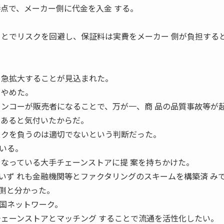
時点で、メーカー側に代金を入金 する。
ことでリスクを回避し、保証料は実費をメーカー 側が負担する
も急拡大することが見込まれた。
りやめた。
センコーが販売者になることで、万が一、商 品の品質事故等が
があると気付いたからだ。
スクを負うのは適切でないという判断だった。
いる。
となっている大手チェーンストアに提 案を持ちかけた。
いず れも金融機関等とファクタリングのスキームを構築済 み
側と分かった。
国ネットワーク。
チェーンストアとマッチング することで流通を活性化したい。