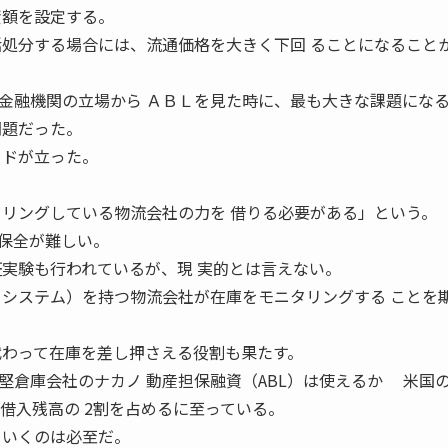
資額を設定する。
括処分する場合には、流通価格を大きく下回 ることになること
融機関の立場から ＡＢＬを見た時に、最も大きな課題にな
問題だった。
メドが立った。
ドリングしている物流会社の力を 借りる必要がある」という。
保全が難しい。
証実験も行われているが、現 実的とは言えない。
 システム）を持つ物流会社が在庫をモニタリングする ことを
代わって在庫を差し押さえる役割も果たす。
倉庫会社のナカノ 動産担保融資（ABL）は使えるか 米国の
借入残高の 2割を占めるに至っている。
ていくのは必至だ。