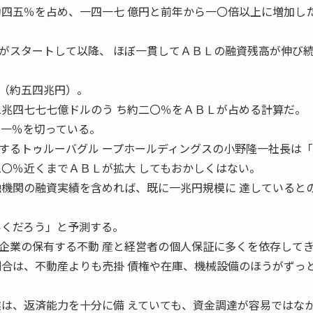
約四五％を占め、一四一七 億円と前年から一〇倍以上に増加し
スタートして以降、 ほぼ一貫してＡＢＬの融資残高が伸び
（約五四兆円）。
二兆四七七七億ドルのう ち約二〇％をＡＢＬが占める計算だ。
・一％を切っている。
るトゥルーバグル ープホールディングスの小野隆一社長は「
二〇％近くまでＡＢＬが拡大 してもおかしくはない。
融機関の融資実績を含めれば、既に一兆円規模に 達していると
いくだろう」と予測する。
業の保有する不動 産と経営者の個人保証に多くを依存して
割合は、不動産よりも売掛 債権や在庫、機械設備のほうがずっ
業は、返済能力を十分に備 えていても、資金調達が容易ではな