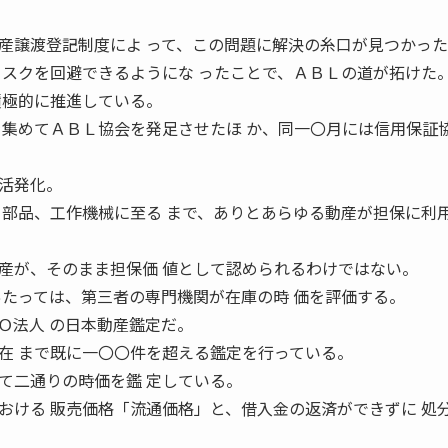
譲渡登記制度によ って、この問題に解決の糸口が見つかった
リスクを回避できるようにな ったことで、ＡＢＬの道が拓けた
積極的に推進している。
を集めてＡＢＬ協会を発足させたほ か、同一〇月には信用保証
活発化。
、部品、工作機械に至る まで、ありとあらゆる動産が担保に利
が、そのまま担保価 値として認められるわけではない。
あたっては、第三者の専門機関が在庫の時 価を評価する。
Ｏ法人 の日本動産鑑定だ。
在 まで既に一〇〇件を超える鑑定を行っている。
二通りの時価を鑑 定している。
おける 販売価格「流通価格」と、借入金の返済ができずに 処