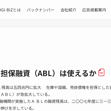
OGI-BIZとは
バックナンバー
会社紹介
広告掲載案内
産担保融資（ABL）は使えるか
のＡＢＬ残高は五四兆円に拡大 在庫や設備、売掛債権を担保とした
（ＡＢＬ）が急拡大している。
融機関が実施したＡ ＢＬの融資残高は、二〇〇七年度に三一
の伸びを示している。