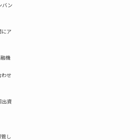
ンバン
関にア
金融機
合わせ
同出資
保管し