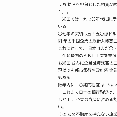
うち 動産を担保とした融資が
１）。
米国では一九七〇年代に制度が
いる。
〇七年の実績は五四五〇億ドル
同 年の米国企業の総借入残高
これに対して、 日本はまだ〇
金融機関のＡＢＬ事業を支援す
も米国 並みに企業融資残高の
現状でも都市銀行や政府系 金
もある。
数年内に一〇兆円程度 までは
これまで日本の銀行融資は、企
しか し、企業の資産に占める
い。
その ため不動産を持たない企