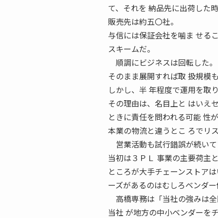
て、それを 納品先に出荷した
販売先は約五〇社。
与信には保証会社を噛ま せる
スキームだ。
順調にビジネスは回転した。
そのまま展開すれば取 扱規模
しかし、半 年程度で運用を取
その理由は、名目上と はいえ
ときに責任を問われる可能 性
本業の物流と違うとこ ろでリ
営業活動も試行錯誤が続いて
当初は３ＰＬ 事業の主要荷主
ところが大手チェーンストアは
ーズがあるのはむしろベンダー
高橋専務は「当社の強みは全
当社 が地方の中小ベンダーを