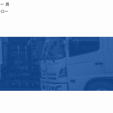
ー 資
トロー