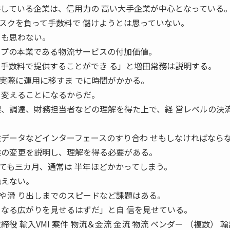
供している企業は、信用力の 高い大手企業が中心となっている
クを負って手数料で 儲けようとは思っていない。
とも思わない。
ープの本業である物流サービスの付加価値。
い手数料で提供することができ る」と増田常務は説明する。
際に運用に移すま でに時間がかかる。
 変えることになるからだ。
理、調達、財務担当者などの理解を得た上で、経 営レベルの決
注データなどインターフェースのすり合わ せもしなければなら
態の変更を説明し、理解を得る必要がある。
も三カ月、通常は 半年ほどかかってしまう。
絶えない。
や滑 り出しまでのスピードなど課題はある。
らなる広がりを見せるはずだ」と自 信を見せている。
役 輸入VMI 案件 物流＆金流 金流 物流 ベンダー （複数） 