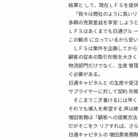
結果と して、現在ＬＦＳを提
「我々は商社のように高いリス
多額の売買差益を享受 しよう
ＬＦＳはあくまでも日通グル 
この観点 に立っているから安
ＬＦＳは案件を企画してから実
顧客の従来の取引形態を大きく
物流部門だけでなく、生産 管
ぐ必要がある。
日通キャピタルと の生産や受
サプライヤーに対して契約 形
そこまでこぎ着けるには早くて
それでも導入を希望する 声は
増田常務は「顧客への提案方法
だがそこをク リアすれば、さ
日通キャピタルの 増田貴常務取締