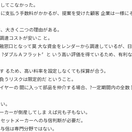
透してこなかった。
ルに支払う手数料がかかるが、提案を受けた顧客 企業は一様に
は、大きく二つの理由がある。
調達コストが安いこ と。
融窓口となって莫 大な資金をレンダーから調達しているが、
 ?ダブルＡフラット〞と いう高い評価を得ているため、有利
す るため、高い料率を設定しなくても採算が合う。
うリスクは限定的だ ということ。
イヤーの 間に入って部品を仲介する場合、?一定期間内の全数 
ない。
カーが倒産してしま えば元も子もない。
 セットメーカーへの与信判断が必要だ。
て与信は専門分野ではない。