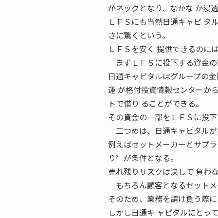
がネックとなり、なかな か浸
ＬＦＳにも当然日通キャピ タ
さに驚くという。
ＬＦＳを安く 提供できるのに
まずＬＦＳに投下する資金の
日通キャピタルはグループの金
運 が格付投資情報センターから
トで借り ることができる。
その資金の一部をＬＦＳに投下
二つめは、日通キャピタルが負
例えばセットメーカーとサプラ
り〞が条件となる。
売れ残りリスクは決して 負わ
もちろん顧客となるセットメー
そのため、業務を請け負う際に
しかし日通キ ャピタルにとっ