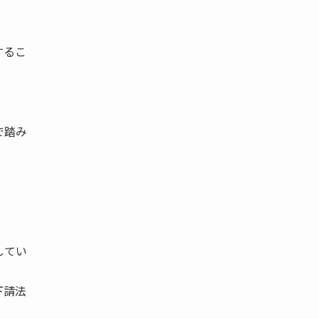
。
するこ
。
で踏み
してい
下請法