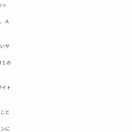
あっ
、Ａ
いサ
ＭＩの
サイト
ること
インに