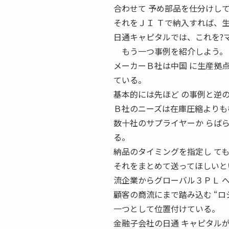
合わせて 予め部品を仕分けし
それをＪＩ Ｔで納入すれば、
日通キャピタルでは、これを?
もう一つ事例を紹介しよう。
メーカーＢ社は中国 に生産拠
ている。
基本的には先ほど の事例と逆
Ｂ社のニーズは在庫圧縮よりも
数十社のサプライヤーか らば
る。
納品のタイミングを指定し て
それをまとめて送ってほしいと
流企業からグローバル３ＰＬ 
顧客の商流にまで踏み込む “
一つとして位置付けている。
金融子会社の日通 キャピタル