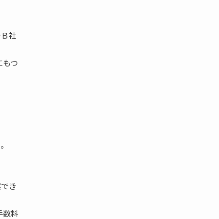
でＢ社
にもつ
う。
案でき
手数料