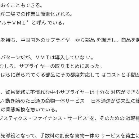
ておくこともできる。
生産工場での作業は簡素化される。
マルチＶＭＩ〞と呼ん でいる。
点を持ち、中国内外のサプライヤーから部品 を調達し、商品を
のパターンだが、ＶＭＩは導入していな い。
むしろ、サプライ ヤーの取りまとめにあった。
らばらに送られてくる部品にその都度対応して はコストと手間
も、貿易業務に不慣れな中小サプライヤーは十分な 対応ができ
い 動き始めた日通の商物一体サービス 日本通運が従来型の
への業態転換を急いでいる。
ロジスティクス・ファイナンス・サービス”を、そのための 戦略
が先導役となって、手数料の割安な商物一体の サービスを荷主