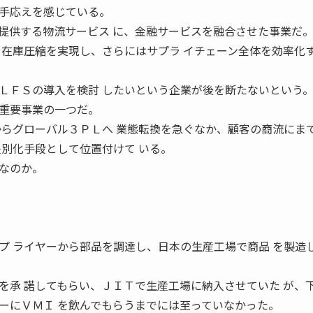
手応えを感じている。
提供する物流サービス に、金融サービスを融合させた事業だ
や在庫圧縮を実現し、さらにはサプラ イチェーン全体を効率化
ＬＦＳの導入を検討 したいという企業が後を断たないという
重要事業の一つだ。
からグローバル３ＰＬへ 業態転換を急ぐなか、顧客の商流にま
差別化手段として位置付けて いる。
なのか。
。
プ ライヤーから部品を調達し、日本の生産工場で商品 を製造
を承 諾してもらい、ＪＩＴで生産工場に納入させていた が、
ーにＶＭＩ を飲んでもらうまでには至っていなかった。