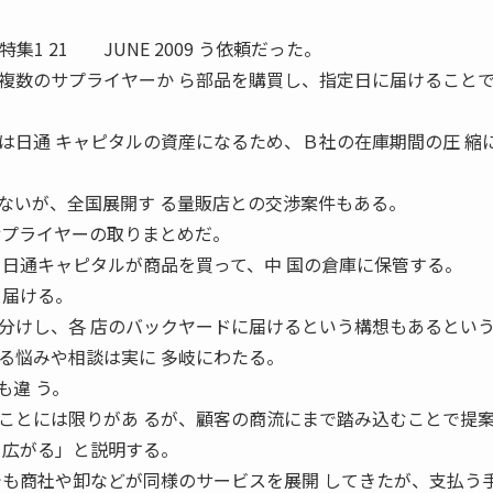
21 JUNE 2009 う依頼だった。
数のサプライヤーか ら部品を購買し、指定日に届けること
は日通 キャピタルの資産になるため、Ｂ社の在庫期間の圧 縮
いが、全国展開す る量販店との交渉案件もある。
サプライヤーの取りまとめだ。
ら日通キャピタルが商品を買って、中 国の倉庫に保管する。
 届ける。
分けし、各 店のバックヤードに届けるという構想もあるとい
悩みや相談は実に 多岐にわたる。
も違 う。
ことには限りがあ るが、顧客の商流にまで踏み込むことで提
く広がる」と説明する。
も商社や卸などが同様のサービスを展開 してきたが、支払う