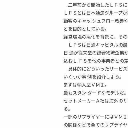
二年前から開始したＬＦＳに
ＬＦＳとは日本通運グループが
顧客のキャッ シュフロー改善
とを目的としている。
経営環境の悪化を背景に、その
ＬＦＳは日通キャピタルの最
日 通が従来型の総合物流企業
込むＬ ＦＳを他の事業者との
具体的にどういったサービス
いくつか事 例を紹介しよう。
まずは輸入型ＶＭＩ。
最もスタン ダードなモデルだ
セットメーカーＡ社は海外のサ
る。
一部のサプライヤーにはＶＭＩ
の関係などで全てのサプライヤ