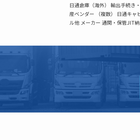
日通倉庫（海外） 輸出手続き・船
産ベンダー （複数） 日通キャ
ル他 メーカー 通関・保管JIT