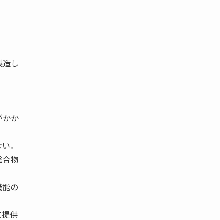
製造し
がかか
ない。
総合物
機能の
に提供