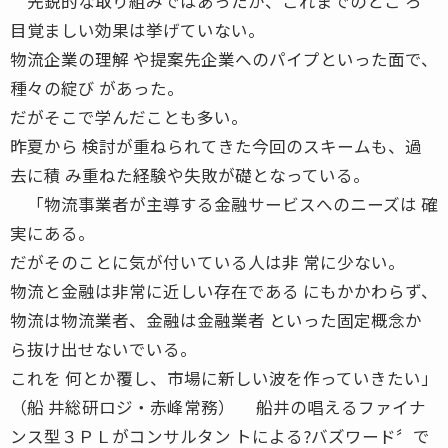
先鋭的な取り組みではあったが、これまでのとこ ろ
目覚ましい効果は挙げていない。
物流企業の理解 や提案先企業へのパイプといった面で、
種々の綻び があった。
だがそこで学んだことも多い。
昨夏から 検討が重ねられてきた今回のスキームも、過
去に積 み重ねた経験や失敗が礎となっている。
「物流事業者が主導する金融サービスへのニーズは 確
実にある。
だがそのことに気が付いている人は非 常に少ない。
物流と金融は非常に近しい存在である にもかかわらず、
物流は物流業者、金融は金融業者 といった固定概念か
ら抜け出せないでいる。
これを 何とか覆し、市場に新しい波を作っていきたい」
（船 井総研ロジ・赤峰常務） 船井の唱えるファイナ
ンス型３ＰＬがコンサルタン トによる?バズワード〞で