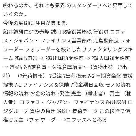
終わるのか、それとも業界 のスタンダードへと昇華して
いくのか。
今後の展開に 注目が集まる。
船井総研ロジの赤峰 誠司取締役常務執 行役員 コファ
ス・ジャパン・ ファイナンス営業部の 児島勲部長 フォ
ワーダー フォワーダーを核としたリファクタリングスキ
ーム ?輸出申告 → ?輸出国通関許可 → ?輸入国通関許可
→ ?納品 ?指定倉庫・保税倉庫納品 ← ?貨物出荷 （?出
荷） （?着荷情報） ?受注 ?出荷指示 ?-2 早期資金化 支援
提携 ?-1 ファイナンス＆保険 ?代金期日回収 モノの流れ
情報の流れ お金の流れ ?発注 売主 （輸出者） 買主 （輸
入者） コファス・ ジャパン・ ファイナンス 船井総研 ロ
ジグループ 貨物の動き 通関・着荷データ この段階で債
権は売主→フォ ワーダー→コファスへと移る