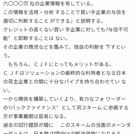
六〇〇〇万 社の企業情報を有している。
この情報を活用・分析 することで買い手企業の与信を
適切に判断すること ができる」と説明する。
クレジットの高くない買い 手企業に対しても?与信不可
能〞と即断することは ない。
その企業の商流などを鑑みて、独自の判断を 下すとい
う。
もちろん、ＣＪＦにとってもメリットがある。
Ｃ ＪＦはソリューションの最終的な利用者となる日本
の荷主企業との間に十分なパイプを持ち合わせてい な
い。
一から関係を構築していくより、有力なフォ ワーダー
の?バックファイナンス〞として同スキーム に参画する
方が事業展開は容易になる。
過去の試行錯誤が礎に このスキームの当面のメーンタ
ーゲットは、日本発 中国向けの輸送貨物になりそう