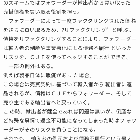
のスキームではフォワーダーが輸出者から買い取った
売掛債権を買い取る役割を担う。
フォワーダーによって一度ファクタリングされた債 権
をさらに買い取るため、?リファクタリング〞と呼 ぶ。
債権をリファクタリングすることにより、フォワ ーダー
は輸入者の倒産や事業悪化による債務不履行 といった
リスクを、ＣＪＦを使ってヘッジすることが できる。
一部の例外はある。
例えば製品自体に瑕疵があっ た場合。
この場合は売買契約に基づいて輸入者から 輸出者に返
品されるが、債権はＣＪＦからフォワーダ ー、そして
売り主である輸出者へと戻っていく。
こ の時、輸出者が健全であれば問題は無いが、倒産な
ど特殊な事情で返金不可能になってしまった時はフ ォワ
ーダーがそのリスクを負うことになる。
それでも、 輸入者の倒産および債務不履行という最大