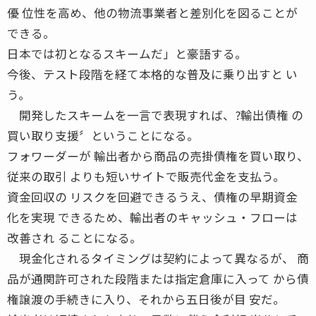
優 位性を高め、他の物流事業者と差別化を図ることが
できる。
日本では初となるスキームだ」と豪語する。
今後、テスト段階を経て本格的な普及に乗り出すと い
う。
開発したスキームを一言で表現すれば、?輸出債権 の
買い取り支援〞ということになる。
フォワーダーが 輸出者から商品の売掛債権を買い取り、
従来の取引 よりも短いサイトで販売代金を支払う。
資金回収の リスクを回避できるうえ、債権の早期資金
化を実現 できるため、輸出者のキャッシュ・フローは
改善され ることになる。
現金化されるタイミングは契約によって異なるが、 商
品が通関許可された段階または指定倉庫に入って から債
権譲渡の手続きに入り、それから五日後が目 安だ。