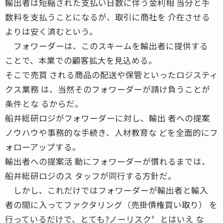
輸出者は短縮された支払い日数に伴う金利相 当分と手
数料を支払うことになるが、取引に商社を 介在させる
よりは安く済むという。
フォワーダーは、このスキームを輸出者に提供する
ことで、本業での顧客拡大を見込める。
そこで売買 される商品の配送や保管といったロジスティ
クス業務 は、当然そのフォワーダーが請け負うことが
条件とな るからだ。
船井総研ロジがフォワーダーに対し、輸出 者への提案
ノウハウや事務的な手続き、人材教育な どを全面的にフ
ォローアップする。
輸出者への提案活 動にフォワーダーが慣れるまでは、
船井総研ロジのス タッフが同行する方針だ。
しかし、これだけではフォワーダーが輸出者と輸入
者の間に入ってファクタリング（売掛債権買い取り） を
行っているだけで、とても?ノーリスク〞とはいえ な