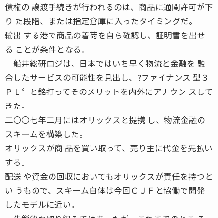
債権の 譲渡手続きが行われるのは、商品に通関許可が下
り た段階、または指定倉庫に入ったタイミングだ。
輸出 する港で商品の着荷を自ら確認し、証明書を出せ
る ことが条件となる。
船井総研ロジは、日本ではいち早く物流と金融を 融
合したサービスの可能性を見出し、?ファイナンス 型３
ＰＬ〞と銘打ってそのメリットを内外にアナウン スして
きた。
二〇〇七年二月にはオリックスと提携 し、物流金融の
スキームを構築した。
オリックスが商 品を買い取って、売り主に代金を先払い
する。
配送 や資金の回収においてもオリックスが責任を持つと
い うもので、スキーム自体は今回ＣＪＦと協働で開発
したモデルに近い。