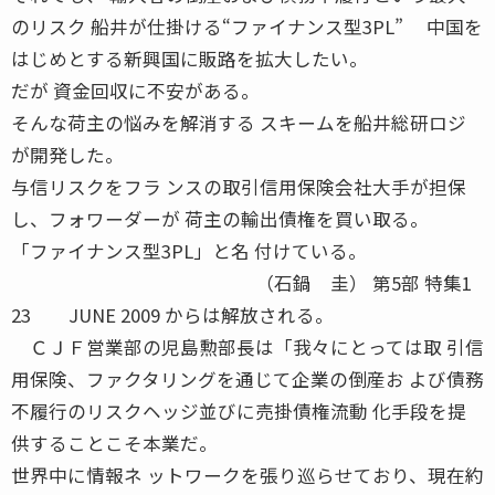
のリスク 船井が仕掛ける“ファイナンス型3PL” 中国を
はじめとする新興国に販路を拡大したい。
だが 資金回収に不安がある。
そんな荷主の悩みを解消する スキームを船井総研ロジ
が開発した。
与信リスクをフラ ンスの取引信用保険会社大手が担保
し、フォワーダーが 荷主の輸出債権を買い取る。
「ファイナンス型3PL」と名 付けている。
（石鍋 圭） 第5部 特集1
23 JUNE 2009 からは解放される。
ＣＪＦ営業部の児島勲部長は「我々にとっては取 引信
用保険、ファクタリングを通じて企業の倒産お よび債務
不履行のリスクヘッジ並びに売掛債権流動 化手段を提
供することこそ本業だ。
世界中に情報ネ ットワークを張り巡らせており、現在約