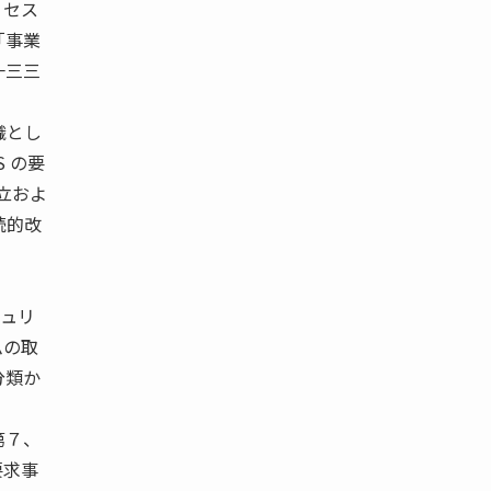
 セス
「事業
一三三
織とし
 の要
立およ
続的改
ュリ
ムの取
分類か
第７、
要求事