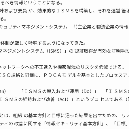
れるべき情報ということになる。
および要員 が、効果的なＩＳＭＳを構築し、それを運営 管
る。
 情報セキュリティマネジメントシステム 荷主企業と物流企業の情
持体制が厳しく吟味するようになってきた。
ティマネジメントシステム（ISMS）」の 認証取得が有効な証明手
 報ネットワークへの不正進入や機密漏洩のリスクを低減できる。
は他のＩＳＯ規格と同様に、ＰＤＣＡモ デルを基本としたプロセスア
an）」 ─「ＩＳＭＳの導入および運用（Do）」─「Ｉ ＳＭＳ
「Ｉ ＳＭＳの維持および改善（Act）」というプロ セスである（
は、組織 の基本方針と目標に沿った結果を出すための、 リ
ティの 改善に関する「情報セキュリティ基本方針」、 「目標