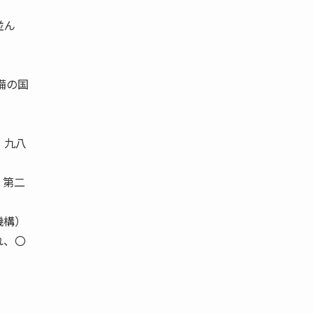
並ん
 備の国
、九八
 第二
機構）
れ、〇