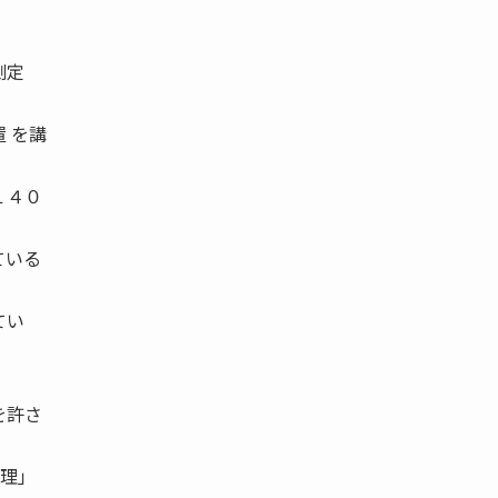
測定
 を講
１４０
ている
てい
を許さ
理」