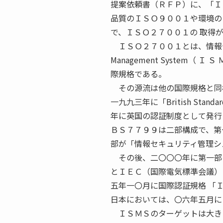
提案依頼書（ＲＦＰ）に、「Ｉ
品質のＩＳＯ９００１や環境の
で、ＩＳＯ２７００１の 取得
ＩＳＯ２７００１とは、情報セキュリ
Management System（
際規格である。
その源流は他の国際規格と同
一九九三年に「British St
年に英国の認証制度として発行
ＢＳ７７９９は二部構成で、第
部が「情報セキュリティ管理シ
その後、二〇〇〇年に第一部の
とＩＥＣ（国際電気標準会議）
五年一〇月に国際認証規格 「
日本においては、〇六年五月に
ＩＳＭＳのターゲットは大き