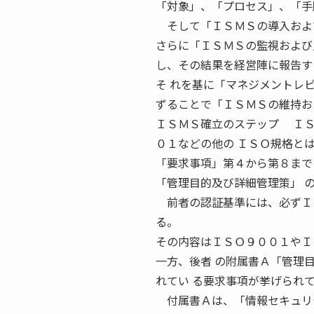
「対象」、「プロセス」、「手
そして「ＩＳＭＳの導入および
さらに「ＩＳＭＳの監視および
し、その結果を経営陣に報告す
そ れを基に「マネジメントレ
ずることで「ＩＳＭＳの維持お
ＩＳＭＳ確立のステップ ＩＳ
０１などの他の ＩＳＯ規格と
「要求事項」第４から第８まで
「管理目的及び詳細管理策」 
前者の認証基準には、必ずＩＳ
る。
その内容はＩＳＯ９００１やＩ
一方、後者 の附属書Ａ「管理
れてい る要求事項が挙げられ
付属書Ａは、「情報セキュリテ