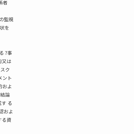
係者
 の監視
現状を
。
 ?事
的又は
リスク
メント
的およ
び結論
す る
認およ
する資