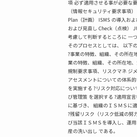
項 必ず適用させる事が必要な要求
（情報セキュリティ要求事項） 
Plan（計画） ISMS の導入お
および見直し Check（点検）
考慮して判断するところに 一
そのプロセスとしては、 以下
?事業の特徴、組織、その所在地
業の特徴、組織、その所在地、
規制要求事項、リスクマネ ジメ
アセスメントについての体系的な
を実施する ?リスク対応につい
び管理策 を選択する ?適用宣
に基づき、 組織のＩＳＭＳに
?残留リスク（リスク低減の努
び当該ＩＳＭＳを導入し、運用
産の洗い出し である。