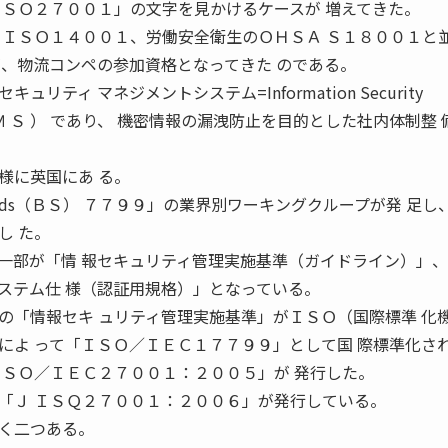
 ＳＯ２７００１」の文字を見かけるケースが 増えてきた。
 ＩＳＯ１４００１、労働安全衛生のＯＨＳＡ Ｓ１８００１と
が、物流コンペの参加資格となってきた のである。
ティ マネジメントシステム=Information Security
 Ｉ Ｓ Ｍ Ｓ ） であり、 機密情報の漏洩防止を目的とした社内体制整
様に英国にあ る。
andards（ＢＳ） ７７９９」の業界別ワーキングクループが発 足し
し た。
一部が「情 報セキュリティ管理実施基準（ガイドライン）」、
ステム仕 様（認証用規格）」となっている。
「情報セキ ュリティ管理実施基準」がＩＳＯ（国際標準 化
によ って「ＩＳＯ／ＩＥＣ１７７９９」として国 際標準化さ
ＩＳＯ／ＩＥＣ２７００１：２００５」が 発行した。
「Ｊ ＩＳＱ２７００１：２００６」が発行している。
く二つある。