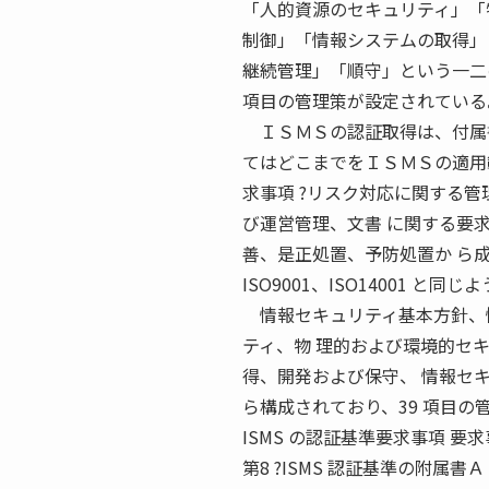
「人的資源のセキュリティ」「
制御」「情報システムの取得」
継続管理」「順守」という一二
項目の管理策が設定されている
ＩＳＭＳの認証取得は、付属書
てはどこまでをＩＳＭＳの適用範
求事項 ?リスク対応に関する管
び運営管理、文書 に関する要
善、是正処置、予防処置か ら
ISO9001、ISO14001 と
情報セキュリティ基本方針、情
ティ、物 理的および環境的セ
得、開発および保守、 情報セ
ら構成されており、39 項目の
ISMS の認証基準要求事項 要求
第8 ?ISMS 認証基準の附