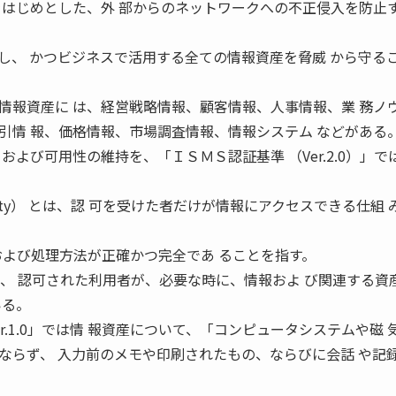
をはじめとした、外 部からのネットワークへの不正侵入を防止す
し、 かつビジネスで活用する全ての情報資産を脅威 から守る
報資産に は、経営戦略情報、顧客情報、人事情報、業 務ノ
引情 報、価格情報、市場調査情報、情報システム などがある
および可用性の維持を、「ＩＳＭＳ認証基準 （Ver.2.0）」で
。
ality） とは、認 可を受けた者だけが情報にアクセスできる仕組 
、情報および処理方法が正確かつ完全であ ることを指す。
ity）は、 認可された利用者が、必要な時に、情報およ び関連する資
いる。
.1.0」では情 報資産について、「コンピュータシステムや磁 
ならず、 入力前のメモや印刷されたもの、ならびに会話 や記