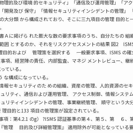
物理的及び環境 的セキュリティ」「通信及び運用管理」「アク
「開発及び 保守」「情報セキュリティインシデントの管理」 
の大分類 から構成されており、そこに三九項目の管理 目的と
。
Ａに掲げら れた膨大な数の要求事項のうち、自分たちの 組
囲 とするのか、それをリスクアセスメントの結果 図2 ISMS
理目的および 管理策を選択する 一般要求事項、ISMS の確
求事項、経営陣の責任、内部監査、マネジ メントレビュー、継
成っている。
同じよう な構成になっている。
報セキュリティのた めの組織、資産の管理、人的資源のセキ
キュリティ、通信および運用管理、 アクセス制御、情報システ
キュリティインシデントの管理、事業継続管理、 順守という大
管 理目的と133 項目の管理策が設定されている。
事項：第4.2.1 のg） ?ISMS 認証基準の第４、第５、第 ６、
属書Ａ『管理 目的及び詳細管理策』 適用除外が可能となっている