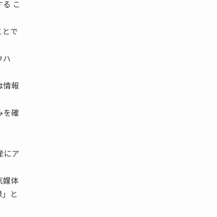
る こ
ことで
ウハ
。
は情報
みを確
産にア
気媒体
録」と