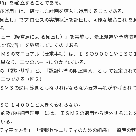
順」を確 立することである。
運用」は、 確立した計画を導入し運用することである。
見直し」でプ ロセスの実施状況を評価し、可能な場合これ を
る。
ビュー（経営層によ る見直し）」を実施し、是正処置や予防措置
よび改善」 を継続していくのである。
ＭＳのマニュアル（要求事項）は、Ｉ ＳＯ９００１やＩＳＯ
は異なり、二つのパートに分か れている。
の 「認証基準」と、「認証基準の附属書Ａ」とし て設定され
の二つである（図２）。
ＭＳの適用 範囲としなければならない要求事項が挙げられ 
ＳＯ １４００１と大きく変わらない。
目的及び詳細管理策」には、 ＩＳＭＳの適用から除外すること
ている。
ィ基本方針」 「情報セキュリティのための組織」「資産の管