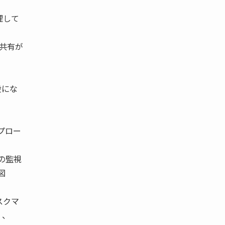
理して
報共有が
段にな
プロー
の監視
図
スクマ
」、