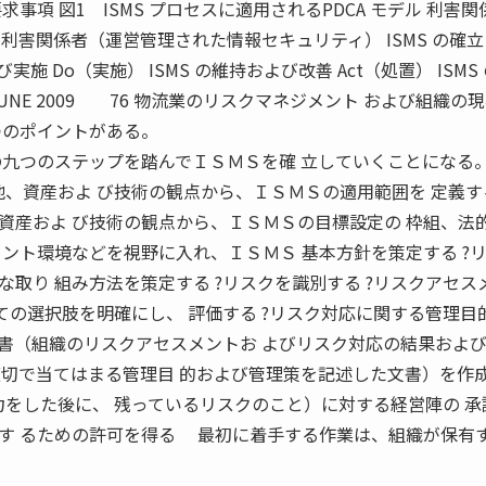
事項 図1 ISMS プロセスに適用されるPDCA モデル 利害関
利害関係者（運営管理された情報セキュリティ） ISMS の確立
よび実施 Do（実施） ISMS の維持および改善 Act（処置） ISMS
 JUNE 2009 76 物流業のリスクマネジメント および組織の
つのポイントがある。
の九つのステップを踏んでＩＳＭＳを確 立していくことになる
、資産およ び技術の観点から、ＩＳＭＳの適用範囲を 定義する
資産およ び技術の観点から、ＩＳＭＳの目標設定の 枠組、法
ント環境などを視野に入れ、ＩＳＭＳ 基本方針を策定する ?
取り 組み方法を策定する ?リスクを識別する ?リスクアセス
ての選択肢を明確にし、 評価する ?リスク対応に関する管理目
言書（組織のリスクアセスメントお よびリスク対応の結果およ
適切で当てはまる管理目 的および管理策を記述した文書）を作成
力をした後に、 残っているリスクのこと）に対する経営陣の 承
す るための許可を得る 最初に着手する作業は、組織が保有