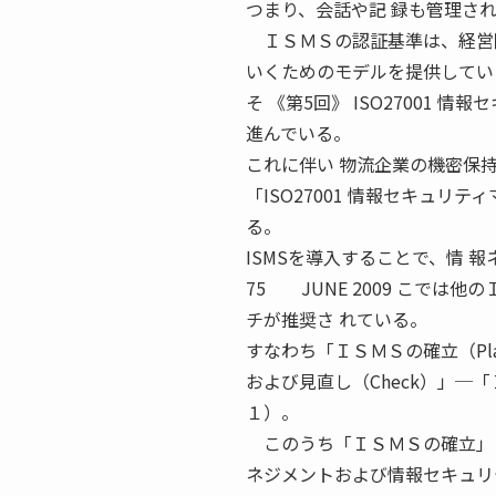
つまり、会話や記 録も管理さ
ＩＳＭＳの認証基準は、経営陣
いくためのモデルを提供してい
そ 《第5回》 ISO27001
進んでいる。
これに伴い 物流企業の機密保
「ISO27001 情報セキュリ
る。
ISMSを導入することで、情
75 JUNE 2009 こで
チが推奨さ れている。
すなわち「ＩＳＭＳの確立（Pl
および見直し（Check）」─
１）。
このうち「ＩＳＭＳの確立」と
ネジメントおよび情報セキュリ