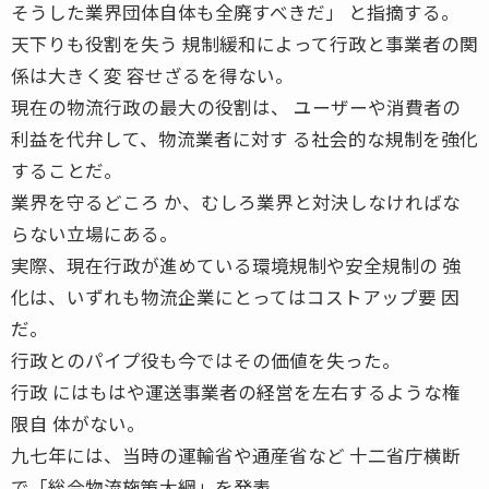
そうした業界団体自体も全廃すべきだ」 と指摘する。
天下りも役割を失う 規制緩和によって行政と事業者の関
係は大きく変 容せざるを得ない。
現在の物流行政の最大の役割は、 ユーザーや消費者の
利益を代弁して、物流業者に対す る社会的な規制を強化
することだ。
業界を守るどころ か、むしろ業界と対決しなければな
らない立場にある。
実際、現在行政が進めている環境規制や安全規制の 強
化は、いずれも物流企業にとってはコストアップ要 因
だ。
行政とのパイプ役も今ではその価値を失った。
行政 にはもはや運送事業者の経営を左右するような権
限自 体がない。
九七年には、当時の運輸省や通産省など 十二省庁横断
で「総合物流施策大綱」を発表。