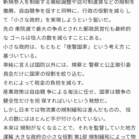
新規参入を制限する需給調整や認可制運賃などの規制を
撤廃、自由競争を促すと同時に、行政の役割を減ら し
て「小さな政府」を実現しようという狙いだ。
先の 衆院選で最大の争点とされた郵政民営化も最終的
な ゴールは役人の数を減らすことにある。
小さな政府は、もともと「夜警国家」という考え方 に
基づいている。
単純に言えば国防以外には、検察と 警察と公正取引委
員会だけに国家の役割を絞り込む。
それによって税金の負担を減らす。
産業政策は自由競 争による淘汰に任せ、国家は競争の
健全性だけを担 保すればいいという発想だ。
しかし日本では物流業の規制緩和は進んだものの、 役
人の数にはほとんど手が付けられていない。
本来は 規制がなくなることで、それを監督していた地方
運輸 大きな政府の小さな役割 第1部 規制緩和によって物