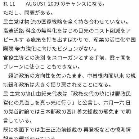
れ 11 AUGUST 2009 のチャンスになる。
ただし、問題がある。
民主党は物 流の国家戦略を全く持ち合わせていない。
高速道路 料金の無料化をはじめ目先のコスト削減をア
ピールす る施策を打ち出すばかりで、産業の活性化や国
際競 争力強化に向けたビジョンがない。
官僚主導との決別 をスローガンとする手前、霞ヶ関を
ブレーンに使うこ ともできない。
経済政策の方向性を欠いたまま、中曽根内閣以来 の規
制緩和政策は大きく揺り戻されることになる。
民 主党の鳩山由紀夫代表は「政権交代の暁には郵政民
営化の見直しを真っ先に行う」と公言し、六月一六 日
の党首討論では日本郵政の西川善文総裁の罷免ま で明
言している。
既に水面下では生田正治前総裁の 再登板などの憶測情
報まで飛び交っている。