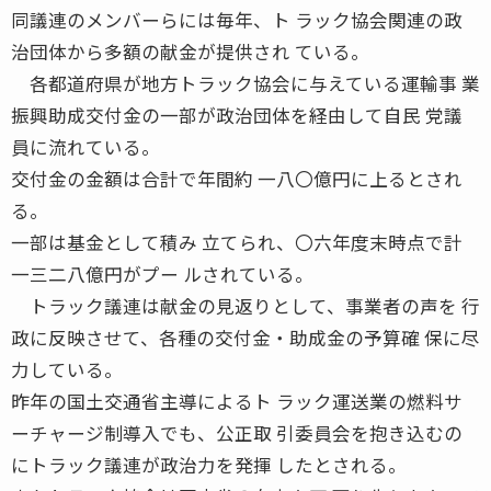
同議連のメンバーらには毎年、ト ラック協会関連の政
治団体から多額の献金が提供され ている。
各都道府県が地方トラック協会に与えている運輸事 業
振興助成交付金の一部が政治団体を経由して自民 党議
員に流れている。
交付金の金額は合計で年間約 一八〇億円に上るとされ
る。
一部は基金として積み 立てられ、〇六年度末時点で計
一三二八億円がプー ルされている。
トラック議連は献金の見返りとして、事業者の声を 行
政に反映させて、各種の交付金・助成金の予算確 保に尽
力している。
昨年の国土交通省主導によるト ラック運送業の燃料サ
ーチャージ制導入でも、公正取 引委員会を抱き込むの
にトラック議連が政治力を発揮 したとされる。