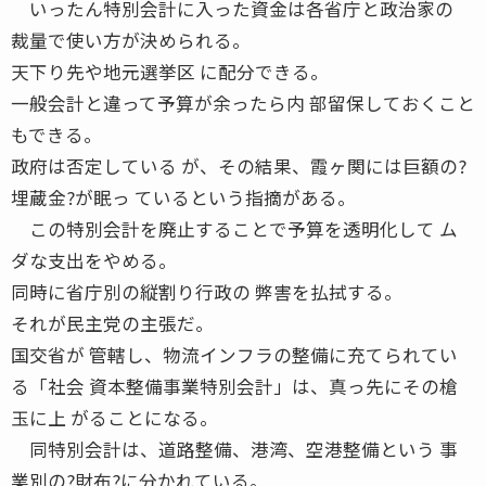
いったん特別会計に入った資金は各省庁と政治家の
裁量で使い方が決められる。
天下り先や地元選挙区 に配分できる。
一般会計と違って予算が余ったら内 部留保しておくこと
もできる。
政府は否定している が、その結果、霞ヶ関には巨額の?
埋蔵金?が眠っ ているという指摘がある。
この特別会計を廃止することで予算を透明化して ム
ダな支出をやめる。
同時に省庁別の縦割り行政の 弊害を払拭する。
それが民主党の主張だ。
国交省が 管轄し、物流インフラの整備に充てられてい
る「社会 資本整備事業特別会計」は、真っ先にその槍
玉に上 がることになる。
同特別会計は、道路整備、港湾、空港整備という 事
業別の?財布?に分かれている。