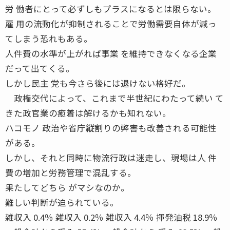
労 働者にとって必ずしもプラスになるとは限らない。
雇 用の流動化が抑制されることで労働需要自体が減っ
てしまう恐れもある。
人件費の水準が上がれば事業 を維持できなくなる企業
だって出てくる。
しかし民主 党も今さら後には退けない格好だ。
政権交代によって、これまで半世紀にわたって続い て
きた政官業の癒着は解けるかも知れない。
ハコモノ 政治や省庁縦割りの弊害も改善される可能性
がある。
しかし、それと同時に物流行政は迷走し、現場は人 件
費の増加と労務管理で混乱する。
果たしてどちら がマシなのか。
難しい判断が迫られている。
雑収入 0.4％ 雑収入 0.2％ 雑収入 4.4％ 揮発油税 18.9％