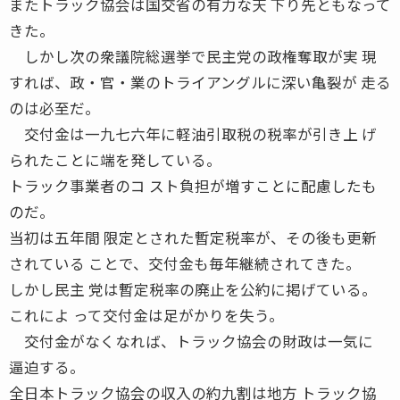
またトラック協会は国交省の有力な天 下り先ともなって
きた。
しかし次の衆議院総選挙で民主党の政権奪取が実 現
すれば、政・官・業のトライアングルに深い亀裂が 走る
のは必至だ。
交付金は一九七六年に軽油引取税の税率が引き上 げ
られたことに端を発している。
トラック事業者のコ スト負担が増すことに配慮したも
のだ。
当初は五年間 限定とされた暫定税率が、その後も更新
されている ことで、交付金も毎年継続されてきた。
しかし民主 党は暫定税率の廃止を公約に掲げている。
これによ って交付金は足がかりを失う。
交付金がなくなれば、トラック協会の財政は一気に
逼迫する。
全日本トラック協会の収入の約九割は地方 トラック協