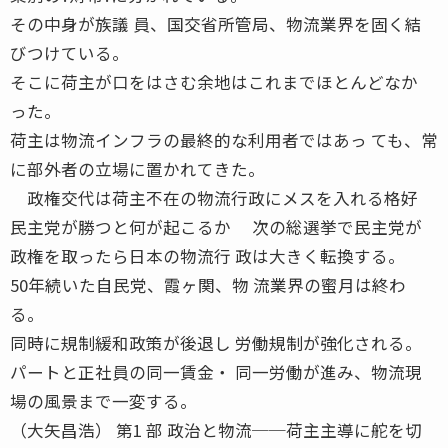
その中身が族議 員、国交省所管局、物流業界を固く結
びつけている。
そこに荷主が口をはさむ余地はこれまでほとんどなか
った。
荷主は物流インフラの最終的な利用者ではあっ ても、常
に部外者の立場に置かれてきた。
政権交代は荷主不在の物流行政にメスを入れる格好
民主党が勝つと何が起こるか 次の総選挙で民主党が
政権を取ったら日本の物流行 政は大きく転換する。
50年続いた自民党、霞ヶ関、物 流業界の蜜月は終わ
る。
同時に規制緩和政策が後退し 労働規制が強化される。
パートと正社員の同一賃金・ 同一労働が進み、物流現
場の風景まで一変する。
（大矢昌浩） 第1 部 政治と物流──荷主主導に舵を切