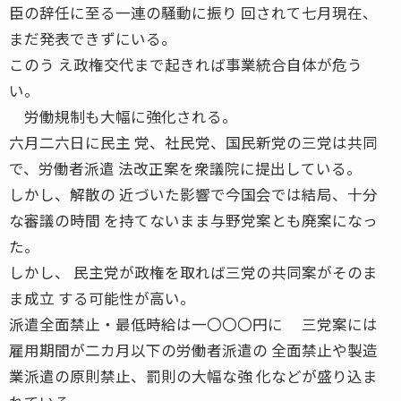
臣の辞任に至る一連の騒動に振り 回されて七月現在、
まだ発表できずにいる。
このう え政権交代まで起きれば事業統合自体が危う
い。
労働規制も大幅に強化される。
六月二六日に民主 党、社民党、国民新党の三党は共同
で、労働者派遣 法改正案を衆議院に提出している。
しかし、解散の 近づいた影響で今国会では結局、十分
な審議の時間 を持てないまま与野党案とも廃案になっ
た。
しかし、 民主党が政権を取れば三党の共同案がそのま
ま成立 する可能性が高い。
派遣全面禁止・最低時給は一〇〇〇円に 三党案には
雇用期間が二カ月以下の労働者派遣の 全面禁止や製造
業派遣の原則禁止、罰則の大幅な強 化などが盛り込ま