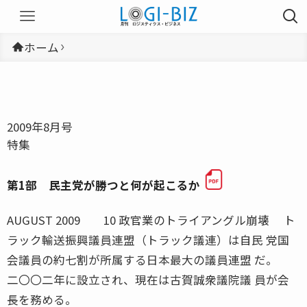
ホーム
2009年8月号
特集
第1部 民主党が勝つと何が起こるか
AUGUST 2009 10 政官業のトライアングル崩壊 ト
ラック輸送振興議員連盟（トラック議連）は自民 党国
会議員の約七割が所属する日本最大の議員連盟 だ。
二〇〇二年に設立され、現在は古賀誠衆議院議 員が会
長を務める。