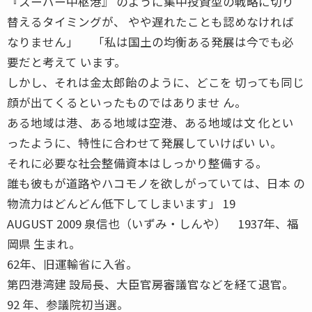
『スーパー中枢港』 のように集中投資型の戦略に切り
替えるタイミングが、 やや遅れたことも認めなければ
なりません」 「私は国土の均衡ある発展は今でも必
要だと考えて います。
しかし、それは金太郎飴のように、どこを 切っても同じ
顔が出てくるといったものではありませ ん。
ある地域は港、ある地域は空港、ある地域は文 化とい
ったように、特性に合わせて発展していけばい い。
それに必要な社会整備資本はしっかり整備する。
誰も彼もが道路やハコモノを欲しがっていては、日本 の
物流力はどんどん低下してしまいます」 19
AUGUST 2009 泉信也（いずみ・しんや） 1937年、福
岡県 生まれ。
62年、旧運輸省に入省。
第四港湾建 設局長、大臣官房審議官などを経て退官。
92 年、参議院初当選。