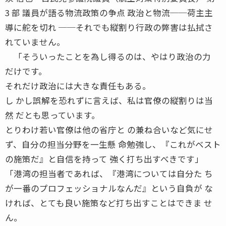
3 部 議員が語る物流政策の争点 政治と物流──荷主主
導に舵を切れ ──それでも縦割り行政の弊害は払拭さ
れていません。
「そういったことを為し得るのは、やはり政治の力
だけです。
それだけ政治には大きな責任もある。
し かし誤解を恐れずに言えば、私は官僚の縦割りは当
然 だとも思っています。
とりわけ若い官僚は他の省庁と の兼ね合いなど気にせ
ず、自分の担当分野を一生懸 命勉強し、『これがベスト
の施策だ』と自信を持って 強く打ち出すべきです」
「港湾の担当者であれば、『港湾については自分た ち
が一番のプロフェッショナルなんだ』という自負が な
ければ、とても良い施策など打ち出すことはできま せ
ん。