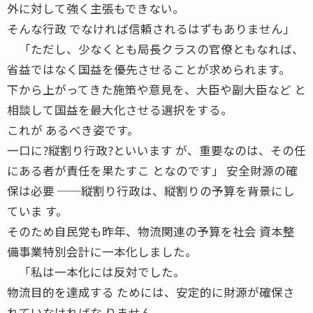
外に対して強く主張もできない。
そんな行政 でなければ信頼されるはずもありません」
「ただし、少なくとも局長クラスの官僚ともなれば、
省益ではなく国益を優先させることが求められます。
下から上がってきた施策や意見を、大臣や副大臣など と
相談して国益を最大化させる選択をする。
これが あるべき姿です。
一口に?縦割り行政?といいます が、重要なのは、その任
にある者が責任を果たすこ となのです」 安全財源の確
保は必要 ──縦割り行政は、縦割りの予算を背景にし
ていま す。
そのため自民党も昨年、物流関連の予算を社会 資本整
備事業特別会計に一本化しました。
「私は一本化には反対でした。
物流目的を達成する ためには、安定的に財源が確保さ
れていなければな りません。