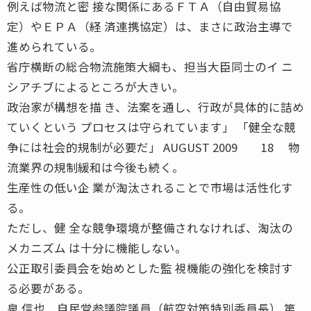
例えば物流と密 接な関係にあるＦＴＡ（自由貿易協
定）やＥＰＡ（経 済連携協定）は、まさに政治主導で
進められている。
省庁横断の総合物流施策大綱も、担当大臣同士のイ ニ
シアチブによるところが大きい。
政治家が構想を描 き、法案を通し、行政が具体的に詰め
ていくという プロセスは守られています」 「健全な競
争には社会的規制が必要だ」 AUGUST 2009 18 物
流業界の規制緩和は今後も続く。
生産性の低い企 業が淘汰されることで市場は活性化す
る。
ただし、健 全な競争環境が整備されなければ、淘汰の
メカニズム は十分に機能しない。
公正取引委員会を始めとした監 視機能の強化を検討す
る必要がある。
泉 信也 自民党参議院議員（航空対策特別委員長） 第