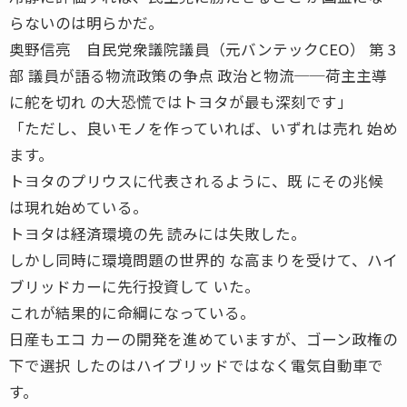
らないのは明らかだ。
奥野信亮 自民党衆議院議員（元バンテックCEO） 第 3
部 議員が語る物流政策の争点 政治と物流──荷主主導
に舵を切れ の大恐慌ではトヨタが最も深刻です」
「ただし、良いモノを作っていれば、いずれは売れ 始め
ます。
トヨタのプリウスに代表されるように、既 にその兆候
は現れ始めている。
トヨタは経済環境の先 読みには失敗した。
しかし同時に環境問題の世界的 な高まりを受けて、ハイ
ブリッドカーに先行投資して いた。
これが結果的に命綱になっている。
日産もエコ カーの開発を進めていますが、ゴーン政権の
下で選択 したのはハイブリッドではなく電気自動車で
す。