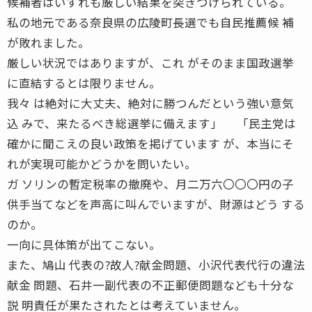
候補者はいずれも厳しい結果を突きつけられている。
私の地元である奈良県の広陵町長選でも自民推薦候 補
が敗れました。
厳しい状況ではありますが、これ がそのまま国政選挙
に直結するとは限りません。
我々 は絶対に大丈夫、絶対に勝つんだという強い意気
込 みで、来たるべき総選挙に備えます」 「民主党は
確かに聞こえの良い政策を掲げています が、本当にそ
れが実現可能かどうかを問いたい。
ガ ソリンの暫定税率の撤廃や、月二万六〇〇〇円の子
供手当てなどを声高に叫んでいますが、財源はどう する
のか。
一向に具体策が出てこない。
また、鳩山 代表の?故人?献金問題、小沢代表代行の違法
献金 問題、石井一副代表の不正郵便問題なども十分な
説 明責任が果たされたとは考えていません。