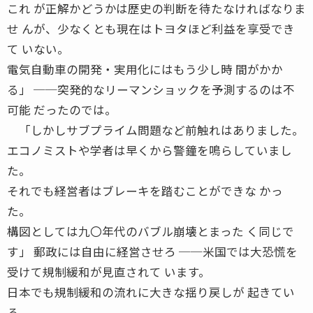
これ が正解かどうかは歴史の判断を待たなければなりま
せ んが、少なくとも現在はトヨタほど利益を享受でき
て いない。
電気自動車の開発・実用化にはもう少し時 間がかか
る」 ──突発的なリーマンショックを予測するのは不
可能 だったのでは。
「しかしサブプライム問題など前触れはありました。
エコノミストや学者は早くから警鐘を鳴らしていまし
た。
それでも経営者はブレーキを踏むことができな かっ
た。
構図としては九〇年代のバブル崩壊とまった く同じで
す」 郵政には自由に経営させろ ──米国では大恐慌を
受けて規制緩和が見直されて います。
日本でも規制緩和の流れに大きな揺り戻しが 起きてい
る。