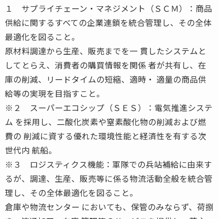
１ サプライチェーン・マネジメント（ＳＣＭ）：商品
供給に関するすべての企業連鎖を統合管理し、その全体
最適化を図ること。
原材料調達から生産、販売までを一 貫したシステムと
してとらえ、消費者の購買情報を関係 者が共有し、在
庫の削減、リードタイムの短縮、適時・ 適量の商品供
給等の実現を目指すこと。
※２ スーパーエコシップ（ＳＥＳ）：電気推進システ
ム を採用し、二酸化炭素や窒素酸化物の削減および燃
費の 削減に資する優れた環境性能と経済性を有する次
世代内 航船。
※３ ロジスティクス機能：軍隊での兵站補給に由来す
るが、調達、生産、販売等に係る物流活動全般を統合管
理し、その全体最適化を図ること。
倉庫や物流センター においても、保管のみならず、荷捌