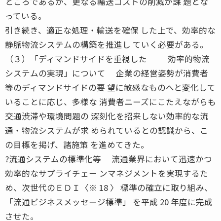
ところであるが、更なる輸送コストの削減が課 題とな
っている。
引き続き、適正な処理・輸送を確保 した上で、効率的な
静脈物流システムの構築を推進し ていく必要がある。
（３）「ディマンドサイドを重視した 効率的物流
システムの実現」について 企業の経営姿勢が消費者
等のディマンドサイドの要 望に敏感なものへと変化して
いることに応じ、多様な 消費者ニーズにこたえながらも
交通渋滞や環境問題の 深刻化を招来しない効率的な流
通・物流システムが求 められているとの認識から、こ
の目標を掲げ、諸施策 を進めてきた。
?流通システムの標準化等 流通業界において迅速かつ
効率的なサプライチェー ンマネジメントを実現するた
め、次世代のＥＤＩ〈※ 18 〉 標準の確立に取り組み、
「流通ビジネスメッセージ標準」 を平成 20 年度に完成
させた。