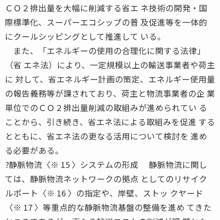
ＣＯ２排出量を大幅に削減する省エ ネ技術の開発・国
際標準化、スーパーエコシップの普 及促進等を一体的
にクールシッピングとして推進して いる。
また、「エネルギーの使用の合理化に関する法律」
（省 エネ法）により、一定規模以上の輸送事業者や荷主
に 対して、省エネルギー計画の策定、エネルギー使用量
の報告義務等が課されており、荷主と物流事業者の企 業
単位でのＣＯ２排出量削減の取組みが進められてい る
ことから、引き続き、省エネ法による取組みを促進 する
とともに、省エネ法の更なる活用について検討を 進め
る必要がある。
?静脈物流〈※ 15 〉システムの形成 静脈物流に関し
ては、静脈物流ネットワークの拠点 としてのリサイク
ルポート〈※ 16 〉の指定や、岸壁、ストッ クヤード
〈※ 17 〉等重点的な静脈物流基盤の整備を進め てきた