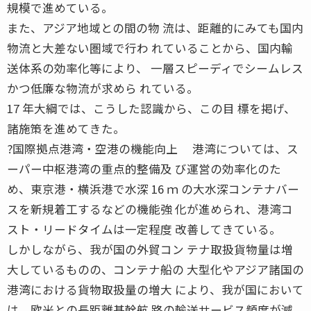
規模で進めている。
また、アジア地域との間の物 流は、距離的にみても国内
物流と大差ない圏域で行わ れていることから、国内輸
送体系の効率化等により、 一層スピーディでシームレス
かつ低廉な物流が求めら れている。
17 年大綱では、こうした認識から、この目 標を掲げ、
諸施策を進めてきた。
?国際拠点港湾・空港の機能向上 港湾については、ス
ーパー中枢港湾の重点的整備及 び運営の効率化のた
め、東京港・横浜港で水深 16 ｍ の大水深コンテナバー
スを新規着工するなどの機能強 化が進められ、港湾コ
スト・リードタイムは一定程度 改善してきている。
しかしながら、我が国の外貿コン テナ取扱貨物量は増
大しているものの、コンテナ船の 大型化やアジア諸国の
港湾における貨物取扱量の増大 により、我が国において
は、欧米との長距離基幹航 路の輸送サービス頻度が減