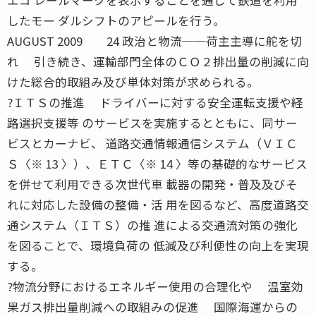
したモー ダルシフトのアピールを行う。
AUGUST 2009 24 政治と物流──荷主主導に舵を切
れ 引き続き、運輸部門全体のＣＯ２排出量の削減に向
けた総合的取組み及び単体対策が求められる。
?ＩＴＳの推進 ドライバーに対する安全運転支援や経
路選択支援等 のサービスを実施するとともに、同サー
ビスとカーナビ、 道路交通情報通信システム（ＶＩＣ
Ｓ〈※ 13 〉）、ＥＴＣ〈※ 14 〉等の基礎的なサービス
を併せて利用できる次世代車 載器の開発・普及及びそ
れに対応した設備の整備・活 用を図るなど、高度道路交
通システム（ＩＴＳ）の推 進による交通流対策の強化
を図ることで、環境負荷の 低減及び利便性の向上を実現
する。
?物流分野におけるエネルギー使用の合理化や 温室効
果ガス排出量削減への取組みの促進 国際海運からの