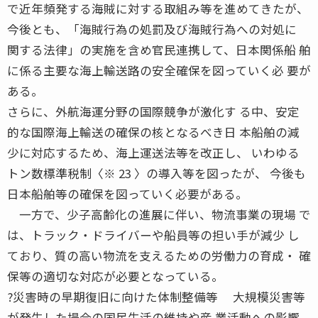
で近年頻発する海賊に対する取組み等を進めてきたが、
今後とも、「海賊行為の処罰及び海賊行為への対処に
関する法律」の実施を含め官民連携して、日本関係船 舶
に係る主要な海上輸送路の安全確保を図っていく必 要が
ある。
さらに、外航海運分野の国際競争が激化す る中、安定
的な国際海上輸送の確保の核となるべき日 本船舶の減
少に対応するため、海上運送法等を改正し、 いわゆる
トン数標準税制〈※ 23 〉の導入等を図ったが、 今後も
日本船舶等の確保を図っていく必要がある。
一方で、少子高齢化の進展に伴い、物流事業の現場 で
は、トラック・ドライバーや船員等の担い手が減少 し
ており、質の高い物流を支えるための労働力の育成・ 確
保等の適切な対応が必要となっている。
?災害時の早期復旧に向けた体制整備等 大規模災害等
が発生した場合の国民生活の維持や産 業活動への影響