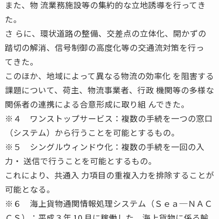
また、物 流業務施設等の集約的な立地誘導を行ってき
た。
さ らに、環状道路の整備、交差点の立体化、開かずの
踏切の解消、信号制御の高度化等の交通流対策を行っ
てきた。
このほか、地域によって異なる物流の効率化 を阻害する
課題について、荷主、物流事業者、行政 機関等の多様な
関係者の連携による合意形成に取り組 んできた。
※４ ワンストップサービス：複数の手続を一つの窓口
（システム）から行うことを可能とするもの。
※５ シングルウィンドウ化：複数の手続を一回の入
力・ 送信で行うことを可能とするもの。
これにより、共通入 力項目の重複入力を排除することが
可能となる。
※６ 海上貨物通関情報処理システム（Ｓｅａ─ＮＡＣ
ＣＳ）：平成３年 10 月に稼働した、海上貨物に係る輸