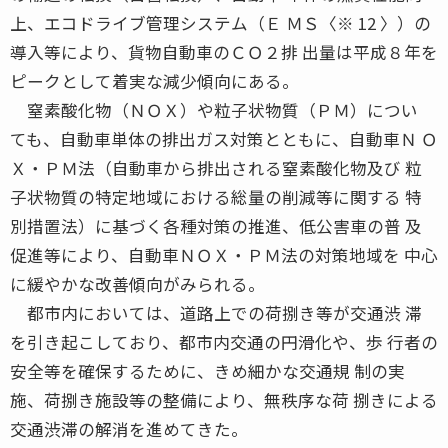
上、エコドライブ管理システム（Ｅ ＭＳ〈※ 12 〉）の
導入等により、貨物自動車のＣＯ２排 出量は平成８年を
ピークとして着実な減少傾向にある。
窒素酸化物（ＮＯＸ）や粒子状物質（ＰＭ）につい
ても、自動車単体の排出ガス対策とともに、自動車Ｎ Ｏ
Ｘ・ＰＭ法（自動車から排出される窒素酸化物及び 粒
子状物質の特定地域における総量の削減等に関する 特
別措置法）に基づく各種対策の推進、低公害車の普 及
促進等により、自動車ＮＯＸ・ＰＭ法の対策地域を 中心
に緩やかな改善傾向がみられる。
都市内においては、道路上での荷捌き等が交通渋 滞
を引き起こしており、都市内交通の円滑化や、歩 行者の
安全等を確保するために、きめ細かな交通規 制の実
施、荷捌き施設等の整備により、無秩序な荷 捌きによる
交通渋滞の解消を進めてきた。