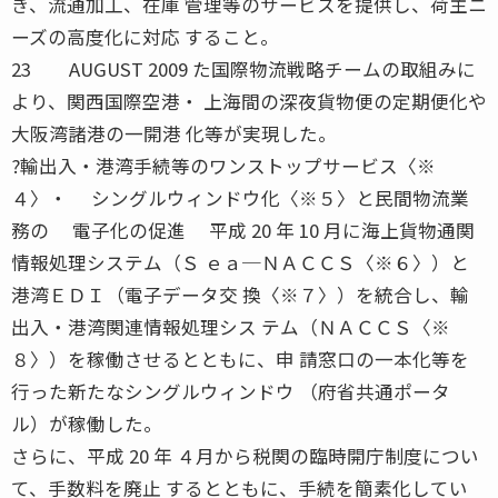
き、流通加工、在庫 管理等のサービスを提供し、荷主ニ
ーズの高度化に対応 すること。
23 AUGUST 2009 た国際物流戦略チームの取組みに
より、関西国際空港・ 上海間の深夜貨物便の定期便化や
大阪湾諸港の一開港 化等が実現した。
?輸出入・港湾手続等のワンストップサービス〈※
４〉・ シングルウィンドウ化〈※５〉と民間物流業
務の 電子化の促進 平成 20 年 10 月に海上貨物通関
情報処理システム（Ｓ ｅａ─ＮＡＣＣＳ〈※６〉）と
港湾ＥＤＩ（電子データ交 換〈※７〉）を統合し、輸
出入・港湾関連情報処理シス テム（ＮＡＣＣＳ〈※
８〉）を稼働させるとともに、申 請窓口の一本化等を
行った新たなシングルウィンドウ （府省共通ポータ
ル）が稼働した。
さらに、平成 20 年 ４月から税関の臨時開庁制度につい
て、手数料を廃止 するとともに、手続を簡素化してい