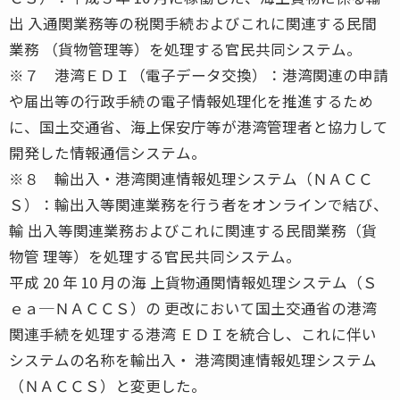
出 入通関業務等の税関手続およびこれに関連する民間
業務 （貨物管理等）を処理する官民共同システム。
※７ 港湾ＥＤＩ（電子データ交換）：港湾関連の申請
や届出等の行政手続の電子情報処理化を推進するため
に、国土交通省、海上保安庁等が港湾管理者と協力して
開発した情報通信システム。
※８ 輸出入・港湾関連情報処理システム（ＮＡＣＣ
Ｓ）：輸出入等関連業務を行う者をオンラインで結び、
輸 出入等関連業務およびこれに関連する民間業務（貨
物管 理等）を処理する官民共同システム。
平成 20 年 10 月の海 上貨物通関情報処理システム（Ｓ
ｅａ─ＮＡＣＣＳ）の 更改において国土交通省の港湾
関連手続を処理する港湾 ＥＤＩを統合し、これに伴い
システムの名称を輸出入・ 港湾関連情報処理システム
（ＮＡＣＣＳ）と変更した。