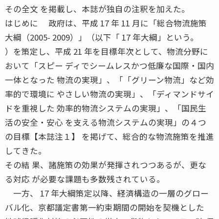
その全文 を掲載し、本誌が独自の注釈を加えた。
はじめに 政府は、平成 17 年 11 月に「総合物流施策
大綱（2005- 2009）」（以下「 17 年大綱」という。
）を策定し、平成 21 年を目標年次として、物流分野に
おいて「スピー ディでシームレスかつ低廉な国際・国内
一体となった 物流の実現」、「「グリーン物流」など効
率的で環境に やさしい物流の実現」、「ディマンドサイ
ドを重視した 効率的物流システムの実現」、「国民生
活の安全・安心 を支える物流システムの実現」の４つ
の目標【本誌注１】 を掲げて、総合的な物流施策を推進
してきた。
その結 果、諸施策の効果が発揮されつつあるが、更な
る対応 が必要な課題も多数残されている。
一方、 17 年大綱策定以降、経済構造の一層のグロー
バル化、京都議定書第一約束期間の開始を契機とした