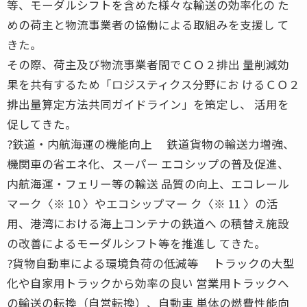
等、モーダルシフトを含めた様々な輸送の効率化の た
めの荷主と物流事業者の協働による取組みを支援し て
きた。
その際、荷主及び物流事業者間でＣＯ２排出 量削減効
果を共有するため「ロジスティクス分野にお けるＣＯ２
排出量算定方法共同ガイドライン」を策定し、 活用を
促してきた。
?鉄道・内航海運の機能向上 鉄道貨物の輸送力増強、
機関車の省エネ化、スーパー エコシップの普及促進、
内航海運・フェリー等の輸送 品質の向上、エコレール
マーク〈※ 10 〉やエコシップマー ク〈※ 11 〉の活
用、港湾における海上コンテナの鉄道へ の積替え施設
の改善によるモーダルシフト等を推進し てきた。
?貨物自動車による環境負荷の低減等 トラックの大型
化や自家用トラックから効率の良い 営業用トラックへ
の輸送の転換（自営転換）、自動車 単体の燃費性能向