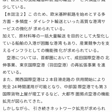
少している。
【本誌注２】こ のため、欧米基幹航路を始めとする多
方面・多頻度・ ダイレクト輸送といった高質な港湾サ
ービスの強化が 求められている。
加えて、原材料等の一括大量輸送 を目的として大型化し
ている船舶の入港が困難な港湾 もあり、産業競争力を支
えるインフラとしての機能強 化が求められている。
空港については、首都圏において、成田国際空港の 北
伸事業、東京国際空港（羽田空港）の再拡張事業 を進
めている。
また、関西国際空港は２本目滑走路の 供用開始により
完全 24 時間運用が可能となり、中部国 際空港でも第３
国際貨物上屋が竣工するなど、大都市 圏拠点空港の機能
拡充が図られてきた。
しかしながら、 引き続きネットワーク拡充が求められ