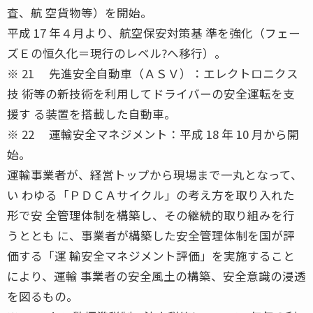
査、航 空貨物等）を開始。
平成 17 年４月より、航空保安対策基 準を強化（フェー
ズＥの恒久化＝現行のレベル?へ移行）。
※ 21 先進安全自動車（ＡＳＶ）：エレクトロニクス
技 術等の新技術を利用してドライバーの安全運転を支
援す る装置を搭載した自動車。
※ 22 運輸安全マネジメント：平成 18 年 10 月から開
始。
運輸事業者が、経営トップから現場まで一丸となって、
い わゆる「ＰＤＣＡサイクル」の考え方を取り入れた
形で安 全管理体制を構築し、その継続的取り組みを行
うととも に、事業者が構築した安全管理体制を国が評
価する「運 輸安全マネジメント評価」を実施すること
により、運輸 事業者の安全風土の構築、安全意識の浸透
を図るもの。