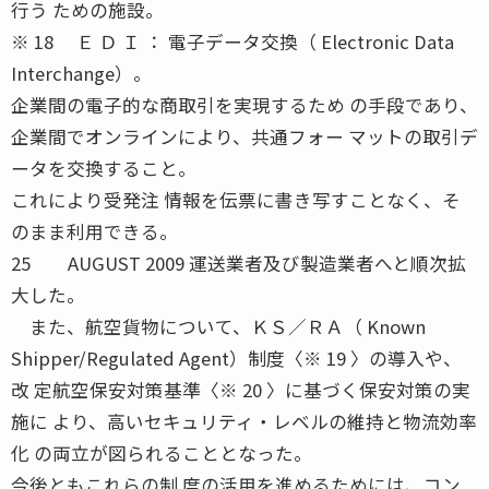
行う ための施設。
※ 18 Ｅ Ｄ Ｉ ： 電子データ交換（ Electronic Data
Interchange）。
企業間の電子的な商取引を実現するため の手段であり、
企業間でオンラインにより、共通フォー マットの取引デ
ータを交換すること。
これにより受発注 情報を伝票に書き写すことなく、そ
のまま利用できる。
25 AUGUST 2009 運送業者及び製造業者へと順次拡
大した。
また、航空貨物について、ＫＳ／ＲＡ（ Known
Shipper/Regulated Agent）制度〈※ 19 〉の導入や、
改 定航空保安対策基準〈※ 20 〉に基づく保安対策の実
施に より、高いセキュリティ・レベルの維持と物流効率
化 の両立が図られることとなった。
今後ともこれらの制 度の活用を進めるためには、コン