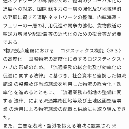
通ネットワークの構 築のため、経済のグローバル化の
進展への対応、国際 競争力の一層の強化及び地域経済
の発展に資する道路 ネットワークの整備、内航海運・
フェリーの一層の利 用促進や競争力強化、貨物鉄道の
輸送力増強や駅設備 等の近代化のための投資等が必要
である。
?物流拠点施設における ロジスティクス機能〈※３〉
の高度化 国際物流の高度化に資するロジスティクス・
ハブの 形成のため、「流通業務の総合化及び効率化の
促進に 関する法律」に基づき、社会資本と連携した物流
施設 の整備及び当該施設を利用した物流の総合化・効
率化 を進めるとともに、「流通業務市街地の整備に関
する 法律」による流通業務団地等及び土地区画整理事
業 の活用による物流施設の配置と供給にも取り組んでき
た。
また、主要な港湾・空港を抱える地域に設置され ※