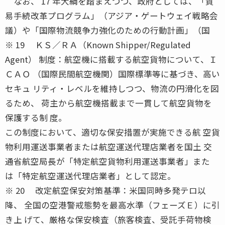
なお、 17 年大綱を踏まえつつ、政府としては、「貿
易手続改革プログラム」（アジア・ゲートウェイ戦略会
議）や「国際物流競争力強化のための行動計画」（国
※ 19 ＫＳ／ＲＡ（Known Shipper/Regulated
Agent） 制度：航空機に搭載する航空貨物について、Ｉ
ＣＡＯ （国際民間航空機関）国際標準等に基づき、高い
セキュ リティ・レベルを維持しつつ、物流の円滑化を図
るため、 荷主から航空機搭載まで一貫して航空貨物を
保護する制 度。
この制度において、適切な保安措置が実施できる航 空貨
物利用運送事業者または航空運送代理店業者を国土 交
通省航空局長が「特定航空貨物利用運送事業者」また
は「特定航空運送代理店業者」として認定。
※ 20 改定航空保安対策基準：米国同時多発テロ以
降、 全国の空港警戒態勢を最高水準（フェーズＥ）に引
き上 げて、厳格な保安検査（旅客検査、受託手荷物検