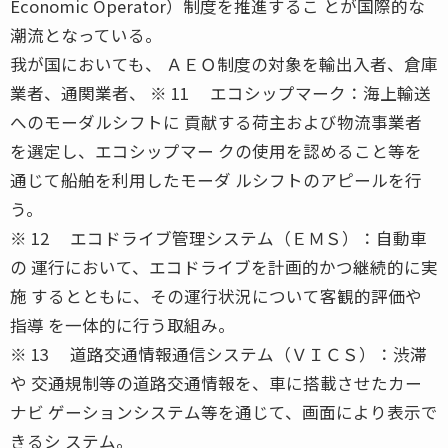
Economic Operator）制度を推進するこ とが国際的な
潮流となっている。
我が国においても、 ＡＥＯ制度の対象を輸出入者、倉庫
業者、通関業者、 ※ 11 エコシップマーク：海上輸送
へのモーダルシフトに 貢献する荷主および物流事業者
を選定し、エコシップマー クの使用を認めること等を
通じて船舶を利用したモーダ ルシフトのアピールを行
う。
※ 12 エコドライブ管理システム（ＥＭＳ）：自動車
の 運行において、エコドライブを計画的かつ継続的に実
施 するとともに、その運行状況について客観的評価や
指導 を一体的に行う取組み。
※ 13 道路交通情報通信システム（ＶＩＣＳ）：渋滞
や 交通規制等の道路交通情報を、車に搭載させたカー
ナビ ゲーションシステム等を通じて、画面により表示で
きるシ ステム。