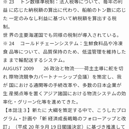
※ 23 トン数標準税制：法人税等について、毎年の利
益 に応じた納税額の算出に代わり、船舶のトン数に応じ
た 一定のみなし利益に基づいて納税額を算出する税
制。
世 界の主要海運国でも同様の税制が導入されている。
※ 24 コールドチェーンシステム：生鮮食料品や冷凍
食 品等について、品質保持のため、低温管理を維持した
ま まで輸配送するシステム。
AUGUST 2009 26 政治と物流──荷主主導に舵を切
れ 際物流競争力パートナーシップ会議）を策定し、我
が 国における通関等の手続改革や、多数の日本企業が
生 産拠点等を置くアジア諸国における物流システムの効
率化・グリーン化等を進めてきた。
【本誌注３】新たに 大綱を策定する中で、こうしたプロ
グラム・計画や「新 経済成長戦略のフォローアップと改
訂」（平成 20 年９月 19 日閣議決定）に基づき推進して