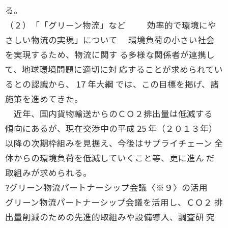
る。
（２）「「グリーン物流」など 効率的で環境にや
さしい物流の実現」について 環境負荷の小さい社会
を実現するため、物流に関す る多様な関係者が連携し
て、地球環境問題に適切に対 応することが求められてい
るとの認識から、 17 年大綱 では、この目標を掲げ、諸
施策を進めてきた。
近年、国内貨物輸送からのＣＯ２排出量は低減する
傾向にあるが、現在交渉中の平成 25 年（２０１３年）
以降の次期枠組みを見据え、今後はサプライチェーン 全
体からの環境負荷を低減していくこと等、更に進ん だ
取組みが求められる。
?グリーン物流パートナーシップ会議〈※９〉の活用
グリーン物流パートナーシップ会議を活用し、ＣＯ２ 排
出量削減のための先進的取組みや設備導入、調査研 究