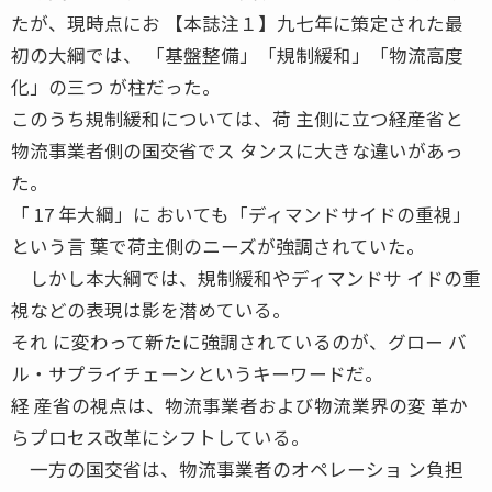
たが、現時点にお 【本誌注１】九七年に策定された最
初の大綱では、 「基盤整備」「規制緩和」「物流高度
化」の三つ が柱だった。
このうち規制緩和については、荷 主側に立つ経産省と
物流事業者側の国交省でス タンスに大きな違いがあっ
た。
「 17 年大綱」に おいても「ディマンドサイドの重視」
という言 葉で荷主側のニーズが強調されていた。
しかし本大綱では、規制緩和やディマンドサ イドの重
視などの表現は影を潜めている。
それ に変わって新たに強調されているのが、グロー バ
ル・サプライチェーンというキーワードだ。
経 産省の視点は、物流事業者および物流業界の変 革か
らプロセス改革にシフトしている。
一方の国交省は、物流事業者のオペレーショ ン負担