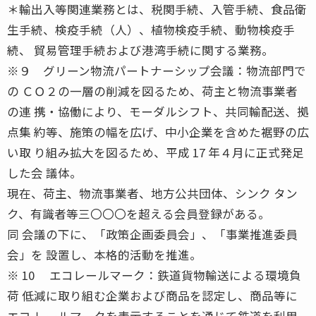
＊輸出入等関連業務とは、税関手続、入管手続、食品衛
生手続、検疫手続（人）、植物検疫手続、動物検疫手
続、 貿易管理手続および港湾手続に関する業務。
※９ グリーン物流パートナーシップ会議：物流部門で
の ＣＯ２の一層の削減を図るため、荷主と物流事業者
の連 携・協働により、モーダルシフト、共同輸配送、拠
点集 約等、施策の幅を広げ、中小企業を含めた裾野の広
い取 り組み拡大を図るため、平成 17 年４月に正式発足
した会 議体。
現在、荷主、物流事業者、地方公共団体、シンク タン
ク、有識者等三〇〇〇を超える会員登録がある。
同 会議の下に、「政策企画委員会」、「事業推進委員
会」を 設置し、本格的活動を推進。
※ 10 エコレールマーク：鉄道貨物輸送による環境負
荷 低減に取り組む企業および商品を認定し、商品等に
エコ レールマークを表示することを通じて鉄道を利用