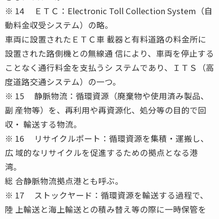
※ 14 ＥＴＣ：Electronic Toll Collection System（自
動料金収受システム）の略。
車両に設置されたＥＴＣ車 載器と有料道路の料金所に
設置された路側機との無線通 信により、車両を停止する
ことなく通行料金を支払うシ ステムであり、ＩＴＳ（高
度道路交通システム）の一つ。
※ 15 静脈物流：循環資源（廃棄物や使用済み製品、
副 産物等）を、再利用や再資源化、処分等の目的で回
収・ 輸送する物流。
※ 16 リサイクルポート：循環資源を集積・運搬し、
広 域的なリサイクルを促進するための拠点となる港
湾。
総 合静脈物流拠点港とも呼ぶ。
※ 17 ストックヤード：循環資源を輸送する過程で、
陸 上輸送と海上輸送との積み替え等の際に一時保管を