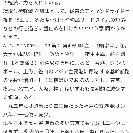
の軽減に力を入れている。
環境負荷軽減 を旗印として、従来のディマンドサイド重
視を 修正し、多頻度小口化や納品リードタイムの短 縮
などの行き過ぎに歯止めを掛けたいという意 図がうか
がえる。
AUGUST 2009 22 第１ 第4 部 脚 注 《細字は原注。
太字が本誌注釈》 政治と物流──荷主主導に舵を切
れ 【本誌注２】港湾局の資料によると、香港、シ ンガ
ポール、上海、釜山のアジア主要港に寄港 する基幹航路
の便数が増加もしくは横ばいであ るのに対し、東京、
横浜、名古屋、大阪、神 戸はいずれも長期的に減少す
る傾向にある。
九五年には週当たり四二便だった神戸の寄港 数は〇
八年に一七便に減少。
現在日本で最も寄 港数の多い東京でも便数は二一便に
過ぎず、香 港の七〇便、上海五八便、釜山四五便、シン