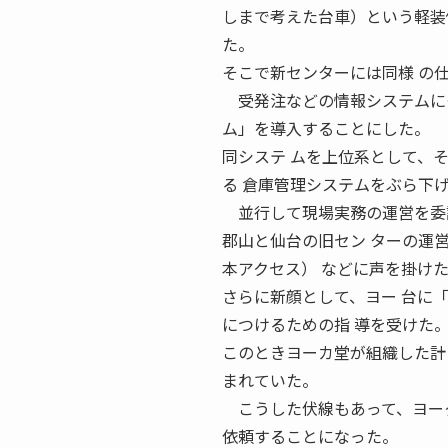
しまで考えた台車）という軽装
た。
そこで新センターには同様 の
受発注などの情報システムにも
ム」を導入することにした。
同システ ムを上位系として、
る 倉庫管理システムをぶら下
並行して現場実務の運営を委託
郡山と仙台の旧セン ターの運
本アクセス） などに声を掛け
さらに新顔として、ヨー 台に
につけるための指 導を受けた
このときヨーカ堂が組織した計
まれていた。
こうした伏線もあって、ヨーク
依頼することになった。