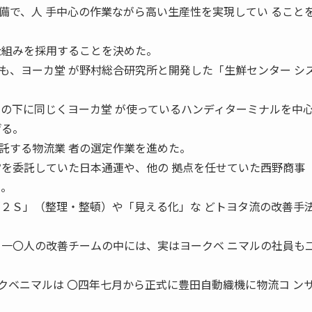
備で、人 手中心の作業ながら高い生産性を実現してい ること
仕組みを採用することを決めた。
、ヨーカ堂 が野村総合研究所と開発した「生鮮センター シ
その下に同じくヨーカ堂 が使っているハンディターミナルを中
げる。
する物流業 者の選定作業を進めた。
営を委託していた日本通運や、他の 拠点を任せていた西野商事
た。
「２Ｓ」（整理・整頓）や「見える化」な どトヨタ流の改善手
。
 一〇人の改善チームの中には、実はヨークベ ニマルの社員も
ベニマルは 〇四年七月から正式に豊田自動織機に物流コ ン