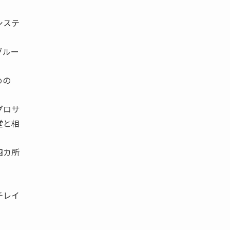
システ
グルー
めの
グロサ
堂と相
四カ所
チレイ