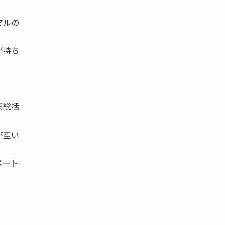
マルの
が持ち
栗総括
が空い
メート