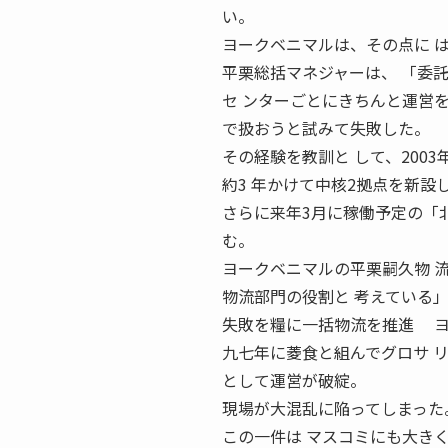
い。
ヨークベニマルは、その点に 
平栗総括マネジャーは、 「委
セ ンターごとにきちんと運営を
で扱おうと試みて失敗した。
その経験を教訓と して、200
約3 年かけて中核2拠点を新設
さらに来年3月に稼働予定の「
む。
ヨークベニマルの平栗嗣久物 流部
物流部門の役割と 考えている
失敗を糧に一括物流を推進 ヨ
九七年に菱食と組んでグロサ 
として運営が破綻。
現場が大混乱に陥ってしまった
この一件は マスコミにも大き