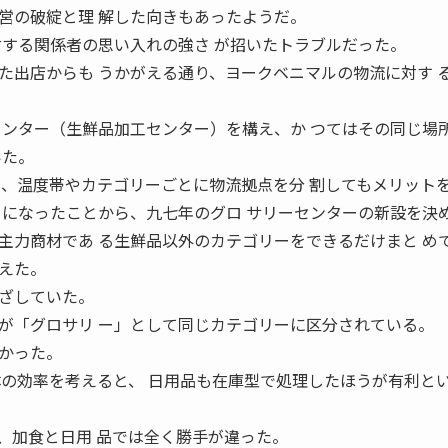
の破綻と理 解した向きもあったようだ。
対する関係者の思い入れの強さ が招いたトラブルだった。
出店からも うかがえる通り、ヨークベニマルの物流に対す 
センター（生鮮品加工センター）を構え、か つてはその同じ場
いた。
り、温度帯やカテゴリーごとに物流拠点を分 割してもメリット
うになったことから、九七年のグロ サリーセンターの新設を決
力商材であ る生鮮品以外のカテゴリーをできるだけまと め
えた。
ざしていた。
が「グロサリ ー」として同じカテゴリーに区分されている。
かった。
体の効率を考えると、 日用品も在庫型で処理したほうが有利とい
加食と日用 品では全く勝手が違った。