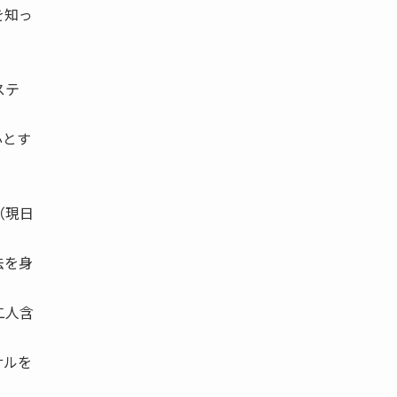
を知っ
ステ
心とす
（現日
法を身
二人含
サルを