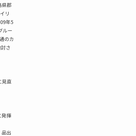
島県郡
デイリ
09年5
グルー
共通のカ
検討さ
に見直
に発揮
 品出