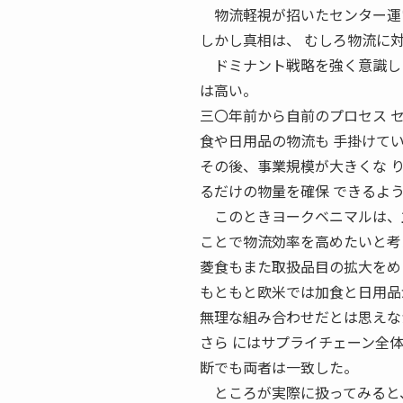
物流軽視が招いたセンター運営
しかし真相は、 むしろ物流に
ドミナント戦略を強く意識した
は高い。
三〇年前から自前のプロセス 
食や日用品の物流も 手掛けて
その後、事業規模が大きくな 
るだけの物量を確保 できるよ
このときヨークベニマルは、主
ことで物流効率を高めたいと考
菱食もまた取扱品目の拡大をめ
もともと欧米では加食と日用品
無理な組み合わせだとは思えな
さら にはサプライチェーン全
断でも両者は一致した。
ところが実際に扱ってみると、