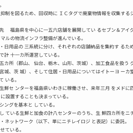
。
生抑制を図るため、回収時に ＩＣタグで廃棄物情報を収集する
先 福島県を中心に一五六店舗を展開してい るセブン＆アイ
ニマルの物流インフラ整備が進んでいる。
・日用品の 三系統に分け、それぞれの店舗納品を集約す るた
で計 十一カ所運営している。
カ所（郡山、 仙台、栃木、山形、茨城）、加工食品を扱う 
宮城、茨 城）、そして住居・日用品についてはイトーヨ ーカ
て いる。
生鮮セ ンターを福島県いわきに稼働させ、来年三月 をメドに
 に設置することも決まっている。
シングを基本と している。
し ている生鮮と加食の計八センターのうち、生 鮮四カ所をニ
ス・ネットワーク（以下、単にニチレイロジ と表記）に委託。
任せている。