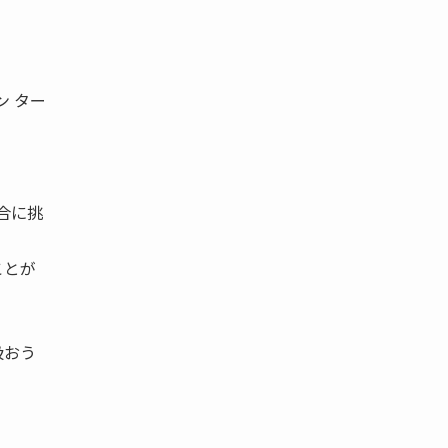
ン ター
合に挑
ことが
扱おう