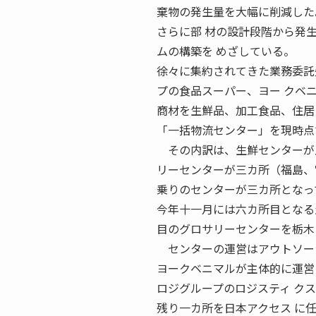
棄物の発生量を大幅に削減した
さらに部 材の設計段階から発
ムの構築を めざしている。
徐々に集約されてきた業務委託
プの食品スーパー、ヨー クベ
商材を生鮮品、加工食品、住居
「一括物流センター」を現時点
その内訳は、生鮮センターが五
リーセンターが三カ所（福島、
乗りのセンターが三カ所となっ
今年十一月には六カ所目となる
目のグロサリーセンターを栃木
センターの運営はアウトソー
ヨークベニマルが主体的に運営
ロジグループのロジスティ ク
残り一カ所を日本アクセス に