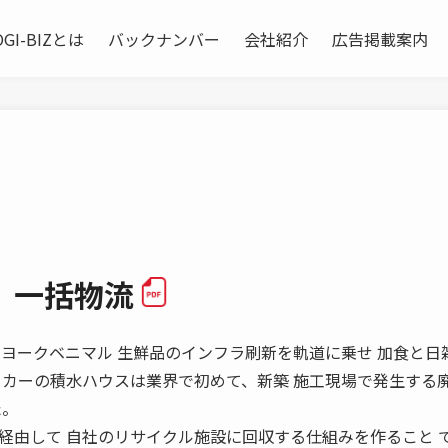
OGI-BIZとは
バックナンバー
会社紹介
広告掲載案内
 一括物流
括物流 ヨークベニマル 生鮮品のインフラ刷新を軌道に乗せ 加食と日
カーの積水ハウスは業界で初めて、新築 施工現場で発生する
た。
経由して 自社のリサイクル施設に回収する仕組みを作ること 