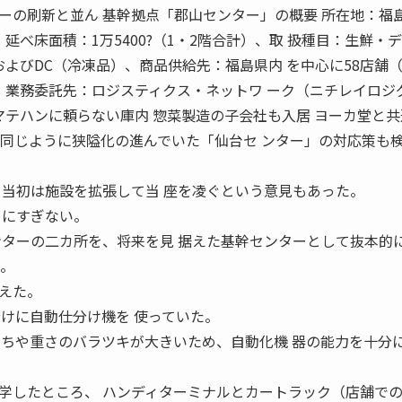
の刷新と並ん 基幹拠点「郡山センター」の概要 所在地：福
?、延べ床面積：1万5400?（1・2階合計）、取 扱種目：生鮮・
およびDC（冷凍品）、商品供給先：福島県内 を中心に58店舗（
月、業務委託先：ロジスティクス・ネットワ ーク（ニチレイロジ
マテハンに頼らない庫内 惣菜製造の子会社も入居 ヨーカ堂と
6 で、同じように狭隘化の進んでいた「仙台セ ンター」の対応策も
、当初は施設を拡張して当 座を凌ぐという意見もあった。
りにすぎない。
ンターの二カ所を、将来を見 据えた基幹センターとして抜本的
た。
えた。
分けに自動仕分け機を 使っていた。
 ちや重さのバラツキが大きいため、自動化機 器の能力を十分
したところ、 ハンディターミナルとカートラック（店舗での