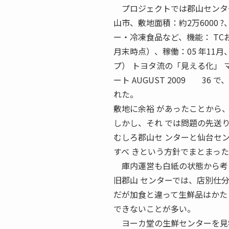
プロジェクトでは郡山センター
山市、敷地面積：約2万6000 
ー・冷凍食品など、機能： TC
月末時点）、稼働：05 年11
プ） トヨタ流の「見える化」 
ート AUGUST 2009 3
れた。
敷地に余裕 があったことから
しかし、それ では問題の先送
むしろ郡山セ ンターと仙台セ
すべ きという方針でまとまっ
庫内運営も白紙の状態から考
旧郡山 センターでは、店別仕
だが加食と違って生鮮品はかた
できないことが多い。
ヨーカ堂の生鮮センターを見学