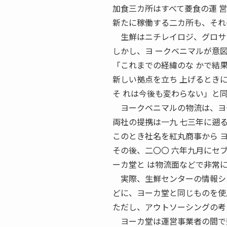
加食三カ所はすべて菱食の運 
新たに稼働する二カ所も、それ
生鮮はニチレイロジ、グロサリ
しかし、ヨ ークベニマルが意
「これまでの経緯のな かで結
新しい拠点を立ち 上げるとき
そ れは今後も変わらない」と
ヨークベニマルの物流は、ヨー
両社の提携は一九 七三年に遡
このとき社名を紅丸商事から 
その後、二〇〇 六年九月にセ
ーカ堂と は物流面などで非常
実際、生鮮センターの情報シス
どに、ヨーカ堂と同じものを使
ただし、アウトソーシングの考
ヨーカ堂は運営事業者の間で競