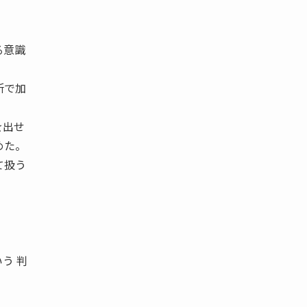
る意識
所で加
を出せ
めた。
て扱う
う 判