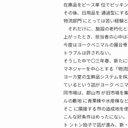
在庫品をピース単 位でピッキ
その後、日用品を 通過型にす
物流部門 にとっては苦い経験
それだけに、施設の老朽化と狭
上がったとき、担当者の心中は
今度はヨークベニマルの屋台骨
トラブルは許されない。
そうした中で〇三年春、新たに
マネジャーを中心とする「物流
ヨーカ堂の生鮮品システムを採
ているという話がヨーク ベニ
同市場は、郡山市 が旧市場を
ルの敷地 に青果棟や水産棟な
そこ に隣接する市の造成地を
こんな好条件はめったにない。
ト ントン拍子で話が進み、新