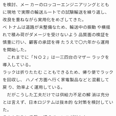
を検討、メー カーのロッコーエンジニアリングととも
に現地 で実際の輸送ルートでの試験輸送を繰り返し、
改良を重ねながら実用化をめざしてきた。
ベ トナムは道路が未整備なため、輸送中の振動 や横揺
れで積み荷がダメージを受けないよう 品質面の検証を
慎重に行い、顧客の承認を得 たうえで〇六年から運用
を開始した。
これまでに「ＮＯ２」は一三四台のマザー ラックを
導入している。
ラックは折りたたむ こともできるため、帰り便でラック
を回収し、 ハノイ方面へ行く家電製品などと混載して
戻 り、効率よく運用している。
だがこうした工夫だけでは供給力不足の解 消は充分
とは言えず、日本ロジテムは抜本的 な対策を検討してい
た。