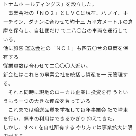
トナムホ ールディングス」を設立した。
事業会社の「ＮＯ２」とＬＶＣは現在、ハ ノイ、ホ
ーチミン、ダナンに合わせて約十三 万平方メートルの倉
庫を保有し、自社便だけ で二八〇台の車両を運行して
いる。
他に旅客 運送会社の「ＮＯ１」も四五〇台の車両を保
有する。
従業員数は合わせて二〇〇〇人近い。
新会社はこれらの事業会社を統括し資産を一 元管理す
る。
それと同時に現地のローカル企業に投資を行 うとい
うもう一つの大きな使命を負っている。
これまでは輸送品質を重視して毎年事業会 社で増車
を行い、傭車の利用はできるかぎり 抑えてきた。
しかし、すべてを自社所有する やり方では事業拡大に限
界がある。