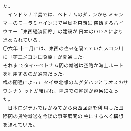
た。
インドシナ半島では、ベトナムのダナンから ミャン
マーのモーラミャインまで半島を東西に 横断するハイ
ウエー「東西経済回廊」の建設が 日本のＯＤＡにより
進められている。
〇六年 十二月には、東西の往来を隔てていたメコン川
に「第二メコン国際橋」が開通した。
それま でタイ〜ベトナム間の輸送は空路か海上ルート
を利用するのが通常だった。
橋の開通によって タイ東北部のムグダハンとラオスのサ
ワンナケ ットが結ばれ、陸路での輸送が容易になっ
た。
日本ロジテムではかねてから東西回廊を利 用した国
際間の貨物輸送を今後の事業展開の 柱にするべく構想
を温めていた。