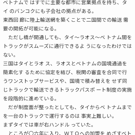
ベトナムで はすでに主要な都市に営業拠点を持ち、タ
イ のバンコクにも子会社の拠点がある。
東西回 廊に陸上輸送網を築くことで二国間での輸送 需
要の開拓が可能になる。
ただし橋が開通しても、タイ〜ラオス〜ベ トナム間を
トラックがスムーズに通行できるよ うになったわけでは
ない。
三国はタイとラオ ス、ラオスとベトナムの国境通過を
簡素化す るために協定を結び、税関の審査を合同で行
うワンストップサービスや、国境で積み替えを せず同
じトラックで輸送できるトラックパスポ ート制度の実施
を段階的に進めている。
だが制度面が整ったとしても、タイからベ トナムまで
を一台のトラックで運行するのは 事実上難しい。
まずタイでは車が右ハンドル っていた。
ところが〇六年に入り、ＷＴＯへの加盟を めざすベト