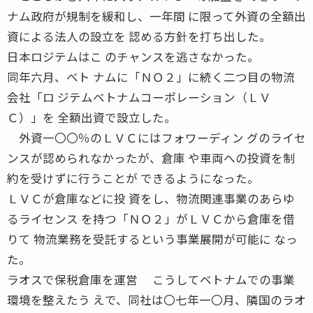
ナム政府が規制を緩和し、一年間 に限って外資の全額出
資による法人の設立を 認める方針を打ち出した。
日本ロジテムはこ のチャンスを逃さなかった。
同年六月、ベト ナムに「ＮＯ２」に続く二つ目の物流
会社「ロ ジテムベトナムコーポレーション（ＬＶ
Ｃ）」を 全額出資で設立した。
外資一〇〇％のＬＶＣにはフォワーディン グのライセ
ンスが認められなかったが、倉庫 や車両への投資を制
約を受けずに行うことが できるようになった。
ＬＶＣが倉庫などに投 資をし、物流関連事業のあらゆ
るライセンス を持つ「ＮＯ２」がＬＶＣから倉庫を借
りて 物流業務を受託するという事業展開が可能に なっ
た。
ラオスで保税倉庫を運営 こうしてベトナムでの事業
環境を整えたう えで、同社は〇七年一〇月、隣国のラオ