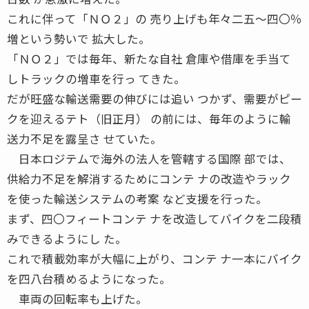
これに伴って「ＮＯ２」の 売り上げも年々二五〜四〇％
増という勢いで 拡大した。
「ＮＯ２」では毎年、新たな自社 倉庫や借庫を手当て
しトラックの増車を行っ てきた。
だが旺盛な輸送需要の伸びには追い つかず、需要がピー
クを迎えるテト（旧正月） の前には、毎年のように輸
送力不足を露呈さ せていた。
日本ロジテムで海外の法人を管轄する国際 部では、
供給力不足を解消するためにコンテ ナの改造やラック
を使った輸送システムの考案 など支援を行った。
まず、四〇フィートコンテ ナを改造してバイクを二段積
みできるようにし た。
これで積載効率が大幅に上がり、コンテ ナ一本にバイク
を四八台積めるようになった。
車両の回転率も上げた。