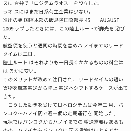
スに 合弁で「ロジテムラオス」を設立した。
ラオ スにはまだ日系荷主企業は少ない。
進出の狙 国際本部の飯島隆国際部長 45 AUGUST
2009 ップしたときには、この陸上ルートが脚光を 浴び
た。
航空便を使うと通関の時間を含めハ ノイまでのリード
タイムは二日。
陸上ルート はそれよりも一日長くかかるものの料金は
は るかに安い。
このメリットが改めて注目され、 リードタイムの短い
貨物を航空輸送から陸上 輸送へシフトするケースが出て
きた。
こうした動きを受けて日本ロジテムは今年三 月、バ
ンコク〜ハノイ間で週一便の定期運行を 開始した。
現状ではバンコクからハノイまでの 輸送需要はあるも
のの、ハノイからバンコクに 戻る貨物はほとんどな