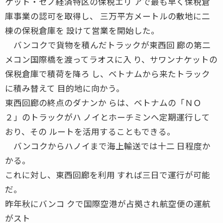
ケット・セノ経済特区の保税エリ アで最も早く保税倉
庫事業の認可を取得し、 三万平方メートルの敷地に二
棟の保税倉庫を 設けて営業を開始した。
バンコクで貨物を積んだトラックが東西回 廊の第二
メコン国際橋を渡ってラオスに入 り、サワンナケットの
保税倉庫で積荷を降ろ し、ベトナムから来たトラック
に積み替えて 目的地に向かう。
東西回廊の終点のダナンか らは、ベトナムの「ＮＯ
２」のトラックがハ ノイとホーチミンへ定期運行して
おり、その ルートを活用することもできる。
バンコクからハノイまで海上輸送では十二 日程度か
かる。
これに対し、東西回廊を利用 すれば三日で運行が可能
だ。
昨年秋にバンコ クで国際空港が占拠され航空便の運航
がスト