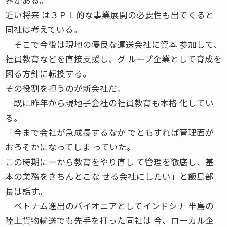
近い将来 は３ＰＬ的な事業展開の必要性も出てくると
同社は考えている。
そこで今後は現地の優良な運送会社に資本 参加して、
社員教育などを直接支援し、グ ループ企業として育成を
図る方針に転換する。
その役割を担うのが新会社だ。
既に昨年から現地子会社の社員教育も本格 化してい
る。
「今まで会社が急成長するなか でともすれば管理面が
おろそかになってしま っていた。
この時期に一から教育をやり直し て管理を徹底し、基
本の業務をきちんとこな せる会社にしたい」と飯島部
長は話す。
ベトナム進出のパイオニアとしてインドシナ 半島の
陸上貨物輸送でも先手を打った同社は 今、ローカル企