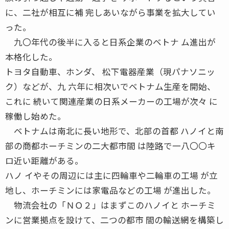
に、二社が相互に補 完しあいながら事業を拡大してい
った。
九〇年代の後半に入ると日系企業のベトナ ム進出が
本格化した。
トヨタ自動車、ホンダ、 松下電器産業（現パナソニッ
ク）などが、九 六年に相次いでベトナム生産を開始、
これに 続いて関連産業の日系メーカーの工場が次々 に
稼働し始めた。
ベトナムは南北に長い地形で、北部の首都 ハノイと南
部の商都ホーチミンの二大都市間 は陸路で一八〇〇キ
ロ近い距離がある。
ハノ イやその周辺には主に四輪車や二輪車の工場 が立
地し、ホーチミンには家電品などの工場 が進出した。
物流会社の「ＮＯ２」はまずこのハノイと ホーチミ
ンに営業拠点を設けて、二つの都市 間の輸送網を構築し