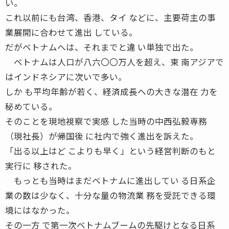
い。
これ以前にも台湾、香港、タイ などに、主要荷主の事
業展開に合わせて進出 している。
だがベトナムへは、それまでと違 い単独で出た。
ベトナムは人口が八六〇〇万人を超え、東 南アジアで
はインドネシアに次いで多い。
しか も平均年齢が若く、経済成長への大きな潜在 力を
秘めている。
そのことを現地視察で実感 した当時の中西弘毅専務
（現社長）が帰国後 に社内で強く進出を訴えた。
「出る以上はど こよりも早く」という経営判断のもと
実行に 移された。
もっとも当時はまだベトナムに進出してい る日系企
業の数は少なく、十分な量の物流業 務を受託できる環
境にはなかった。
その一方 で第一次ベトナムブームの先駆けとなる日系