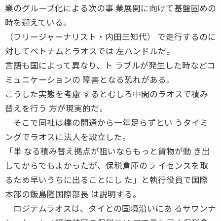
業のグループ化による次の事 業展開に向けて基盤固めの
時を迎えている。
（フリージャーナリスト・内田三知代） で走行するのに
対してベトナムとラオスでは 左ハンドルだ。
言語も国によって異なり、ト ラブルが発生した時などコ
ミュニケーションの 障害となる恐れがある。
こうした実態を考慮 するとむしろ中間のラオスで積み
替えを行う 方が現実的だ。
そこで同社は橋の開通から一年足らずとい うタイミ
ングでラオスに法人を設立した。
「単 なる積み替え拠点が狙いならもっと貨物が動 き出
してからでもよかったが、保税倉庫のラ イセンスを取
るため早いうちに出ることにし た」と執行役員で国際
本部の飯島隆国際部長 は説明する。
ロジテムラオスは、タイとの国境沿いにあ るサワンナ