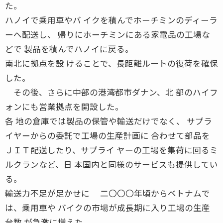
た。
ハノイで乗用車やバ イクを積んでホーチミンのディーラ
ーへ配送し、 帰りにホーチミンにある家電品の工場な
どで 製品を積んでハノイに戻る。
南北に拠点を設 けることで、長距離ルートの復荷を確保
した。
その後、さらに中部の港湾都市ダナン、北 部のハイフ
ォンにも営業拠点を開設した。
各 地の倉庫では製品の保管や輸送だけでなく、 サプラ
イヤーからの委託で工場の生産計画に 合わせて部品を
ＪＩＴ配送したり、サプライ ヤーの工場を集荷に回るミ
ルクランなど、日 本国内と同様のサービスも提供してい
る。
輸送力不足が足かせに 二〇〇〇年頃からベトナムで
は、乗用車や バイクの市場が成長期に入り工場の生産
台数 が急激に増えた。