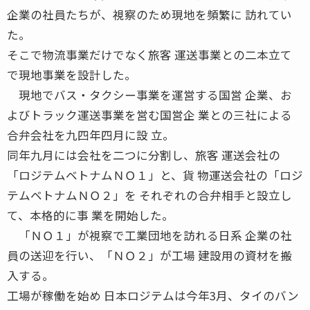
企業の社員たちが、視察のため現地を頻繁に 訪れてい
た。
そこで物流事業だけでなく旅客 運送事業との二本立て
で現地事業を設計した。
現地でバス・タクシー事業を運営する国営 企業、お
よびトラック運送事業を営む国営企 業との三社による
合弁会社を九四年四月に設 立。
同年九月には会社を二つに分割し、旅客 運送会社の
「ロジテムベトナムＮＯ１」と、貨 物運送会社の「ロジ
テムベトナムＮＯ２」を それぞれの合弁相手と設立し
て、本格的に事 業を開始した。
「ＮＯ１」が視察で工業団地を訪れる日系 企業の社
員の送迎を行い、「ＮＯ２」が工場 建設用の資材を搬
入する。
工場が稼働を始め 日本ロジテムは今年3月、タイのバン