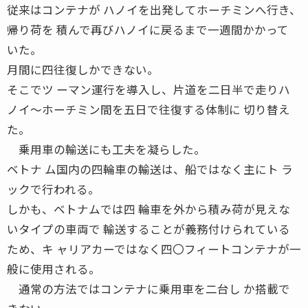
従来はコンテナが ハノイを出発してホーチミンへ行き、
帰り荷を 積んで再びハノイに戻るまで一週間かかって
いた。
月間に四往復しかできない。
そこでツ ーマン運行を導入し、片道を二日半で走りハ
ノイ〜ホーチミン間を五日で往復する体制に 切り替え
た。
乗用車の輸送にも工夫を凝らした。
ベトナ ム国内の四輪車の輸送は、船ではなく主にト ラ
ックで行われる。
しかも、ベトナムでは四 輪車を外から積み荷が見えな
いタイプの車両で 輸送することが義務付けられている
ため、キ ャリアカーではなく四〇フィートコンテナが一
般に使用される。
通常の方法ではコンテナに乗用車を二台し か搭載で