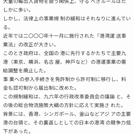
大量の輸出入貨物を扱う関係上、守る べきルールはた
しかに多い。
しかし、法律上の事業規 制の緩和はそれなりに進んでい
る。
近年では二〇〇〇年十一月に施行された「港湾運 送事
業法」の改正が大きい。
このとき政府は、全国の 港に先行するかたちで主要九
港（東京、横浜、名古 屋、神戸など）の港運事業の需
給調整を廃止した。
事 業への参入手続きを免許制から許可制に移行し、料
金も認可制から届出制に改めた。
この規制緩和は、九六年の行政改革委員会の議論 と、そ
の後の総合物流施策大綱の方針に応えて実施さ れた。
背景には、香港、シンガポール、釜山などアジ アの主要
港の台頭と、その裏返しとしての日本の港湾 の競争力低
下があった。