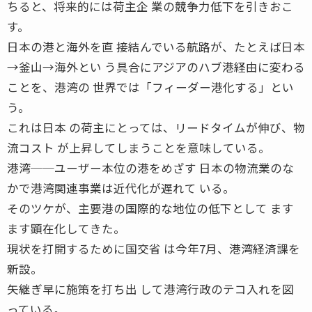
ちると、将来的には荷主企 業の競争力低下を引きおこ
す。
日本の港と海外を直 接結んでいる航路が、たとえば日本
→釜山→海外とい う具合にアジアのハブ港経由に変わる
ことを、港湾の 世界では「フィーダー港化する」とい
う。
これは日本 の荷主にとっては、リードタイムが伸び、物
流コスト が上昇してしまうことを意味している。
港湾──ユーザー本位の港をめざす 日本の物流業のな
かで港湾関連事業は近代化が遅れて いる。
そのツケが、主要港の国際的な地位の低下として ます
ます顕在化してきた。
現状を打開するために国交省 は今年7月、港湾経済課を
新設。
矢継ぎ早に施策を打ち出 して港湾行政のテコ入れを図
っている。