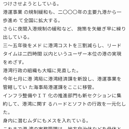
つけさせようとしている。
港運事業 の規制緩和も、二〇〇〇年の主要九港から一
歩進め て全国に拡大する。
さらに夜間入港規制の緩和など、 施策を矢継ぎ早に繰り
出している。
三〜五年後をメド に港湾コストを三割減らし、リード
タイムは二四時間 以内というユーザー本位の港の実現
をめざす。
港湾行政の組織も大幅に見直した。
今年七月に港 湾局に港湾経済課を新設し、港運事業を
管轄してい た海事局港運課をここに移管。
インフラ整備やＩＴ 化の推進部門も新セクションに集
約して、港湾に関す るハードとソフトの行政を一元化し
た。
身内に潜むムダにもメスを入れている。
これまで港 湾の実務管理は、地方自治体などを母体と