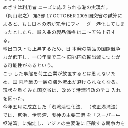
めざすは利用者 ニーズに応えられる港の実現だ。
（岡山宏之） 第3部 17 OCTOBER 2005 国交省の試算に
よると、もし日本の港が完全にフィ ーダー港化してしま
ったとしたら、輸入品の製品価格 は二〜五％上昇す
る。
輸出コストも上昇するため、日 本発の製品の国際競争
力が低下し、一〇年間で三〜 四兆円の輸出減につなが
る可能性があるという。
こう した事態を荷主企業が放置するとは思えないた
め、国 内産業の一層の海外流出が避けられなくなる。
現状を重くみた国交省は、改めて港湾行政のテコ 入れ
を図った。
今年五月に成立した「港湾活性化法」 （改正港湾法）
では、京浜、伊勢湾、阪神の主要三港 を「スーパー中
枢港湾」に指定し、アジアの主要港に 匹敵する競争力を