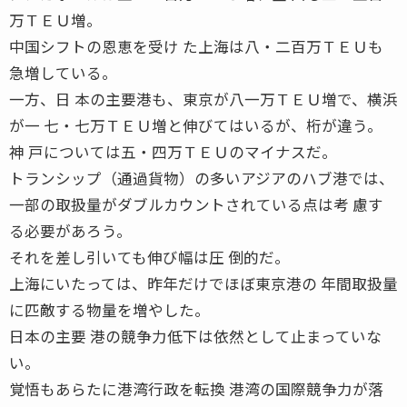
万ＴＥＵ増。
中国シフトの恩恵を受け た上海は八・二百万ＴＥＵも
急増している。
一方、日 本の主要港も、東京が八一万ＴＥＵ増で、横浜
が一 七・七万ＴＥＵ増と伸びてはいるが、桁が違う。
神 戸については五・四万ＴＥＵのマイナスだ。
トランシップ（通過貨物）の多いアジアのハブ港では、
一部の取扱量がダブルカウントされている点は考 慮す
る必要があろう。
それを差し引いても伸び幅は圧 倒的だ。
上海にいたっては、昨年だけでほぼ東京港の 年間取扱量
に匹敵する物量を増やした。
日本の主要 港の競争力低下は依然として止まっていな
い。
覚悟もあらたに港湾行政を転換 港湾の国際競争力が落