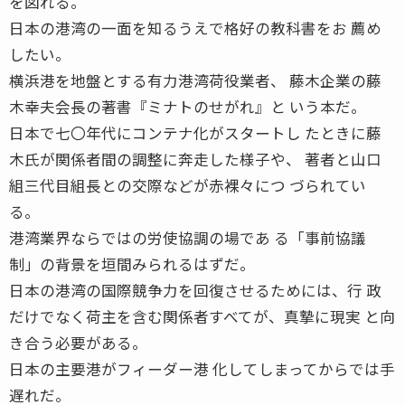
を図れる。
日本の港湾の一面を知るうえで格好の教科書をお 薦め
したい。
横浜港を地盤とする有力港湾荷役業者、 藤木企業の藤
木幸夫会長の著書『ミナトのせがれ』と いう本だ。
日本で七〇年代にコンテナ化がスタートし たときに藤
木氏が関係者間の調整に奔走した様子や、 著者と山口
組三代目組長との交際などが赤裸々につ づられてい
る。
港湾業界ならではの労使協調の場であ る「事前協議
制」の背景を垣間みられるはずだ。
日本の港湾の国際競争力を回復させるためには、行 政
だけでなく荷主を含む関係者すべてが、真摯に現実 と向
き合う必要がある。
日本の主要港がフィーダー港 化してしまってからでは手
遅れだ。