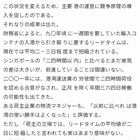
この状況を変えるため、主要 港の運営に競争原理の導
入を促したのである。
それなりの成果は出た。
財務省によると、九〇年頃 に一週間を要していた輸入コ
ンテナの入港から引き取 りに要するリードタイムは、
現在では平均二・三日程 度まで短縮されている。
シンガポールの「二四時間以 内」と比べるとまだ彼我
の差は大きいが、前進してい ることは間違いない。
二〇〇一年には、港湾運送業の 労使間で二四時間荷役
を認める合意がなされ、正月 を除く年間三六四日稼働
の可能性も出てきた。
ある荷主企業の物流マネジャーも、「以前に比べれ ば港
湾の使い勝手はよくなった」と評価する。
ただし 「荷主の立場では、リードタイムの平均値が二
日に短 縮したと言われても実はあまり意味がない。