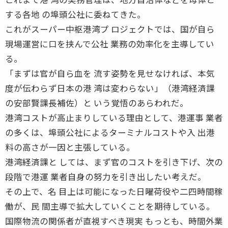
する各地 の埠頭公社に委ねてきた。
これがスーパー中枢港湾プ ロジェクトでは、国が自ら
現場運営に口を挟んで公社 業務の効率化を主導してい
る。
「まずは官が自ら血を 流す姿勢を見せなければ、本気
度が伝わらず日本の港 湾は変わらない」（港湾経済課
の安部賢課長補佐）と いう覚悟のあらわれだ。
港湾コストが高止まりしている理由として、港運事 業者
の多くは、埠頭公社によるターミナルコストや入 出港
料の高さが一因と主張している。
港湾経済課と しては、まず官のコストを引き下げ、次の
段階で港運 業者自身の努力を引き出したい考えだ。
その上で、名 目上は可能になった日曜荷役や二四時間稼
働が、民 間主導で拡大していくことを期待している。
国際物流の関係者が直視すべき現実 もっとも、時間外業