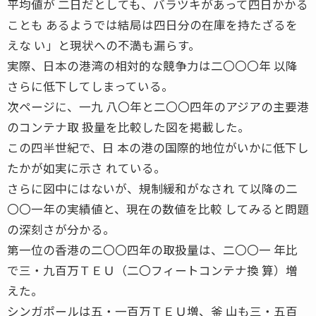
平均値が 二日だとしても、バラツキがあって四日かかる
ことも あるようでは結局は四日分の在庫を持たざるを
えな い」と現状への不満も漏らす。
実際、日本の港湾の相対的な競争力は二〇〇〇年 以降
さらに低下してしまっている。
次ページに、一九 八〇年と二〇〇四年のアジアの主要港
のコンテナ取 扱量を比較した図を掲載した。
この四半世紀で、日 本の港の国際的地位がいかに低下し
たかが如実に示さ れている。
さらに図中にはないが、規制緩和がなされ て以降の二
〇〇一年の実績値と、現在の数値を比較 してみると問題
の深刻さが分かる。
第一位の香港の二〇〇四年の取扱量は、二〇〇一 年比
で三・九百万ＴＥＵ（二〇フィートコンテナ換 算）増
えた。
シンガポールは五・一百万ＴＥＵ増、釜 山も三・五百