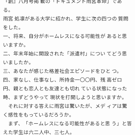
『創』八月号掲 載の「ドキュメント雨宮革命」であ
る。
雨宮 処凛がある大学に招かれ、学生に次の四つの 質問
をした。
一、将来、自分がホームレスになる可能性が あると思
いますか。
二、年末年始に開設された「派遣村」につい てどう思
いましたか。
三、あなたが感じた格差社会エピソードをひと つ。
四、家なし、仕事なし、所持金一〇〇円、残 高ゼロ
円、親とも恋人とも友達とも切れ ている状態になった
時、まずどうやって 現状を打開しようと思いますか。
それに対する答えに雨宮は驚いたが、メデ ィアは驚
く感性をもっているだろうか。
まず、「ホームレスになる可能性があると思 う」と答
えた学生は六二人中、三七人。