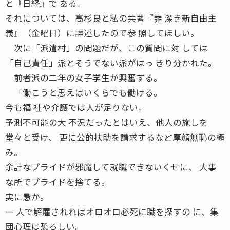
と『日経』で ある。
それについては、高杉良と私の共著『罪 深き新自由主
義』（金曜日）に詳述したので参 照してほしい。
次に「派遣村」の問題だが、この質問に対 しては
「自己責任」派とそうでない派がはっ きり分かれた。
前者派の二年の女子学生が興奮する。
「働こうと思えばいくらでも働ける。
今も福 祉や介護では人が足りない。
予測不可能の大 不況だったとはいえ、他人の施しを
堂々と受け、 更に公的扶助を請求するなど厚顔無恥の極
み。
余計なプライドが邪魔して就職できないくせに、 大事
な所でプライドを捨てる。
実に愚か。
一 人で解雇されればオロオロ必死に職を探すの に、集
団心理は恐ろしい。