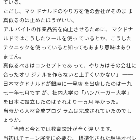
ている。
ただし、マク ドナルドのやり方を他の会社がそのま ま
真似るのは止めたほうがいい。
アル バイトの作業品質を向上させるために、 マクドナ
ルドではこうしたツールを使っ ているとか、こうした
テクニックを使 っていると知ってもあまり意味はあり
ません。
真似るべきはコンセプトであ って、やり方はその会社に
合ったオリ ジナルを作らないと上手くいかない」 ──
日本マクドナルドが銀座に一号店 を出店したのは一九
七一年七月です が、社内大学の「ハンバーガー大学」
を日本に設立したのはそれより一ヵ月 早かった。
当時から人材育成プログ ラムは完成されていたのでし
ょうか。
「当時と今とでは教育設計が全く違 います。
当初はチェーン展開に必要な、 標準化された現場オペレ