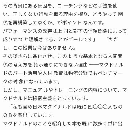
その背景にある原因を、コ ーチングなどの手法を使
い、正しくな い行動を取る理由を探り、どうやって 関
係を再構築してゆくか、がポイント なんです。
パフォーマンスの改善は上 司と部下の信頼関係によって
成り立つ と理解させることがゴールです」 「ただ
し、この授業は今はありませ ん。
その後さらに進化させ、このよ うな基本となる人間関
係の考え方を 指示通りにできない理由 ──マクドナル
ドのパート活用や人材 教育は物流分野でもベンチマー
クの対 象になっています。
しかし、マニュア ルやトレーニングの内容について、マ
クドナルドは秘密主義をとっています。
「私も含め日本マクドナルドは既に 四〇〇〇人もの
ＯＢを輩出しています。
マクドナルドのことを紹介した本も既 に数多く世に出