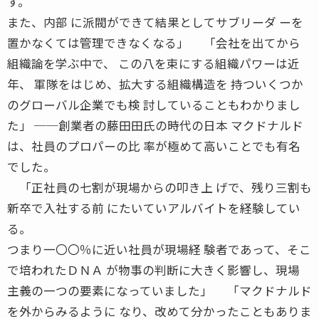
す。
また、内部 に派閥ができて結果としてサブリーダ ーを
置かなくては管理できなくなる」 「会社を出てから
組織論を学ぶ中で、 この八を束にする組織パワーは近
年、 軍隊をはじめ、拡大する組織構造を 持ついくつか
のグローバル企業でも検 討していることもわかりまし
た」 ──創業者の藤田田氏の時代の日本 マクドナルド
は、社員のプロパーの比 率が極めて高いことでも有名
でした。
「正社員の七割が現場からの叩き上 げで、残り三割も
新卒で入社する前 にたいていアルバイトを経験してい
る。
つまり一〇〇％に近い社員が現場経 験者であって、そこ
で培われたＤＮＡ が物事の判断に大きく影響し、現場
主義の一つの要素になっていました」 「マクドナルド
を外からみるように なり、改めて分かったこともありま