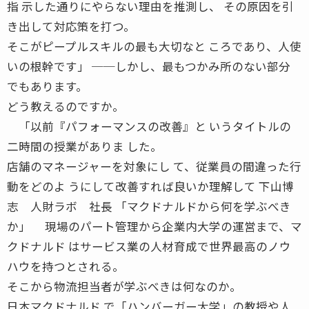
指 示した通りにやらない理由を推測し、 その原因を引
き出して対応策を打つ。
そこがピープルスキルの最も大切なと ころであり、人使
いの根幹です」 ──しかし、最もつかみ所のない部分
でもあります。
どう教えるのですか。
「以前『パフォーマンスの改善』と いうタイトルの
二時間の授業がありま した。
店舗のマネージャーを対象にし て、従業員の間違った行
動をどのよ うにして改善すれば良いか理解して 下山博
志 人財ラボ 社長 「マクドナルドから何を学ぶべき
か」 現場のパート管理から企業内大学の運営まで、マ
クドナルド はサービス業の人材育成で世界最高のノウ
ハウを持つとされる。
そこから物流担当者が学ぶべきは何なのか。
日本マクドナルド で「ハンバーガー大学」の教授や人