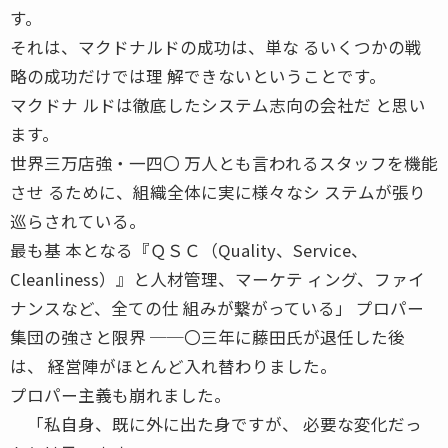
す。
それは、マクドナルドの成功は、単な るいくつかの戦
略の成功だけでは理 解できないということです。
マクドナ ルドは徹底したシステム志向の会社だ と思い
ます。
世界三万店強・一四〇 万人とも言われるスタッフを機能
させ るために、組織全体に実に様々なシ ステムが張り
巡らされている。
最も基 本となる『ＱＳＣ（Quality、Service、
Cleanliness）』と人材管理、マーケテ ィング、ファイ
ナンスなど、全ての仕 組みが繋がっている」 プロパー
集団の強さと限界 ──〇三年に藤田氏が退任した後
は、 経営陣がほとんど入れ替わりました。
プロパー主義も崩れました。
「私自身、既に外に出た身ですが、 必要な変化だっ