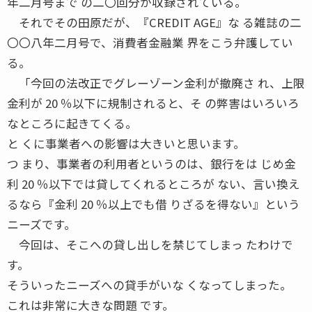
年二月号まで の二〇回分が収録されている。
それでその田原だが、『CREDIT AGE』な る雑誌の二
〇〇八年二月号で、消費者金融業 界をこう弁護してい
る。
「今回の法改正でグレーゾーン金利が撤廃さ れ、上限
金利が 20 ％以下に規制されると、そ の弊害はいろいろ
なところに起きてくる。
と くに事業者への影響は大きいと思います。
つ まり、事業者の利用者というのは、銀行をは じめ金
利 20 ％以下では貸してくれるところが ない、言い換え
るなら『金利 20 ％以上でも借 りざるを得ない』という
ニーズです。
今回は、そこへの貸し出しを禁じてしまっ たわけで
す。
そういったニーズへの貸手がいな くなってしまった。
これは非常に大きな問題 です。