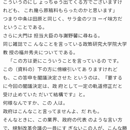
こういうのにし ょっちゅう出てくる方でございますけ
れども、 これ幾ら原稿料もらったのかと思います」
つまり中条は田原と同じく、サラ金のツヨ ーイ味方だ
ということである。
さらに大門は 担当大臣の与謝野馨に尋ねる。
同じ雑誌でこ んなことを言っている政策研究大学院大学
教 授の福井秀夫についてである。
「この方は更にこういうことを言っているの です。
この（資料の）下の方に傍線引いてあ りますけれど
も、この答申を閣議決定させた というのは、『要する
に今回の閣議決定は、政 府として一定の軌道修正だと
受け止めていた だいて結構です』と。
何様なんですか、この 人は。
政府はこんなこと言ってませんよ、だ れも。
そんなときに、この業界、政府の代表 のような言い方
で、規制改革会議の一員にす ぎないこの人が、こんな勝