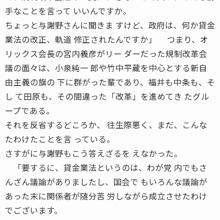
手なことを言って いいんですか。
ちょっと与謝野さんに聞きま すけど、政府は、何か貸金
業法の改正、軌道 修正されたんですか」 つまり、オ
リックス会長の宮内義彦がリー ダーだった規制改革会
議の面々は、小泉純一 郎や竹中平蔵を中心とする新自
由主義の旗の 下に群がった輩であり、福井も中条も、そ
し て田原も、その間違った「改革」を進めてき たグル
ープである。
それを反省するどころか、 往生際悪く、まだ、こんな
たわけたことを言 っている。
さすがに与謝野もこう答えざるを えなかった。
「要するに、貸金業法というのは、わが党 内でもさ
んざん議論がありましたし、国会で もいろんな議論が
あった末に関係者が随分苦 労しながら成立させたわけ
でございます。